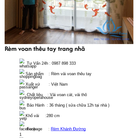
Rèm voan thêu tay trang nhã
  Tư Vấn 24h : 0987 898 333 
 Sản phẩm    : Rèm vải voan thêu tay
 Xuất xứ       : Việt Nam
  Chất liệu    : Vải voan cát, vải thô
  Bảo Hành  : 36 tháng ( sửa chữa 12h tại nhà )
 Khổ vải     :280 cm
  Fanpage     : 
Rèm Khánh Đường