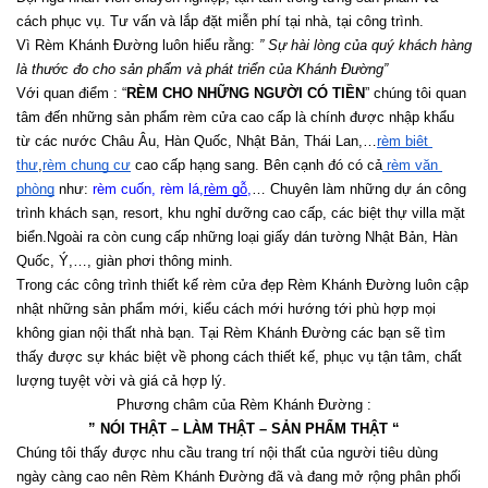
cách phục vụ. Tư vấn và lắp đặt miễn phí tại nhà, tại công trình.
Vì Rèm Khánh Đường luôn hiểu rằng: 
” Sự hài lòng của quý khách hàng 
là thước đo cho sản phẩm và phát triển của Khánh Đường”
Với quan điểm : “
RÈM CHO NHỮNG NGƯỜI CÓ TIỀN
” chúng tôi quan 
tâm đến những sản phẩm rèm cửa cao cấp là chính được nhập khẩu 
từ các nước Châu Âu, Hàn Quốc, Nhật Bản, Thái Lan,…
rèm biệt 
thự
,
rèm chung cư
 cao cấp hạng sang. Bên cạnh đó có cả
 rèm văn 
phòng
 như:
 rèm cuốn
, 
rèm lá
,
rèm gỗ
,
… Chuyên làm những dự án công 
trình khách sạn, resort, khu nghỉ dưỡng cao cấp, các biệt thự villa mặt 
biển.Ngoài ra còn cung cấp những loại giấy dán tường Nhật Bản, Hàn 
Quốc, Ý,…, giàn phơi thông minh.
Trong các công trình thiết kế rèm cửa đẹp Rèm Khánh Đường luôn cập 
nhật những sản phẩm mới, kiểu cách mới hướng tới phù hợp mọi 
không gian nội thất nhà bạn. Tại Rèm Khánh Đường các bạn sẽ tìm 
thấy được sự khác biệt về phong cách thiết kế, phục vụ tận tâm, chất 
lượng tuyệt vời và giá cả hợp lý.
Phương châm của Rèm Khánh Đường :
” NÓI THẬT – LÀM THẬT – SẢN PHẨM THẬT “
Chúng tôi thấy được nhu cầu trang trí nội thất của người tiêu dùng 
ngày càng cao nên Rèm Khánh Đường đã và đang mở rộng phân phối 