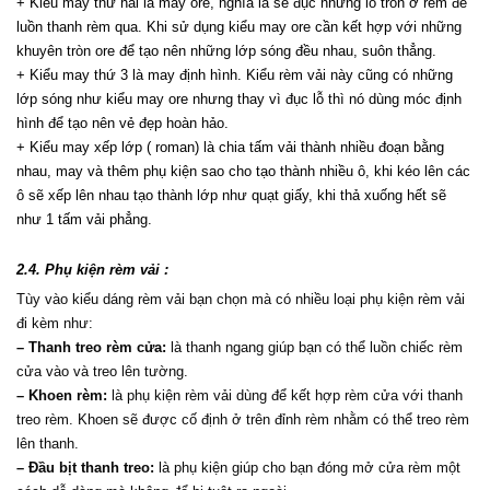
+ Kiểu may thứ hai là may ore, nghĩa là sẽ đục những lỗ tròn ở rèm để 
luồn thanh rèm qua. Khi sử dụng kiểu may ore cần kết hợp với những 
khuyên tròn ore để tạo nên những lớp sóng đều nhau, suôn thẳng.
+ Kiểu may thứ 3 là may định hình. Kiểu rèm vải này cũng có những 
lớp sóng như kiểu may ore nhưng thay vì đục lỗ thì nó dùng móc định 
hình để tạo nên vẻ đẹp hoàn hảo.
+ Kiểu may xếp lớp ( roman) là chia tấm vải thành nhiều đoạn bằng 
nhau, may và thêm phụ kiện sao cho tạo thành nhiều ô, khi kéo lên các 
ô sẽ xếp lên nhau tạo thành lớp như quạt giấy, khi thả xuống hết sẽ 
như 1 tấm vải phẳng.
2.4. Phụ kiện rèm vải :
Tùy vào kiểu dáng rèm vải bạn chọn mà có nhiều loại phụ kiện rèm vải 
đi kèm như:
– Thanh treo rèm cửa:
 là thanh ngang giúp bạn có thể luồn chiếc rèm 
cửa vào và treo lên tường.
– Khoen rèm:
 là phụ kiện rèm vải dùng để kết hợp rèm cửa với thanh 
treo rèm. Khoen sẽ được cố định ở trên đỉnh rèm nhằm có thể treo rèm 
lên thanh.
– Đầu bịt thanh treo:
 là phụ kiện giúp cho bạn đóng mở cửa rèm một 