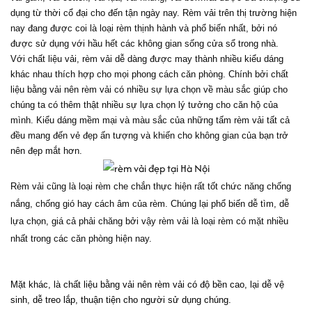
dụng từ thời cổ đại cho đến tận ngày nay. Rèm vải trên thị trường hiện 
nay đang được coi là loại rèm thịnh hành và phổ biến nhất, bởi nó 
được sử dụng với hầu hết các không gian sống cửa sổ trong nhà.
Với chất liệu vải, rèm vải dễ dàng được may thành nhiều kiểu dáng 
khác nhau thích hợp cho mọi phong cách căn phòng. Chính bởi chất 
liệu bằng vải nên rèm vải có nhiều sự lựa chọn về màu sắc giúp cho 
chúng ta có thêm thật nhiều sự lựa chọn lý tưởng cho căn hộ của 
mình. Kiểu dáng mềm mại và màu sắc của những tấm rèm vải tất cả 
đều mang đến vẻ đẹp ấn tượng và khiến cho không gian của bạn trở 
nên đẹp mắt hơn.
Rèm vải cũng là loại rèm che chắn thực hiện rất tốt chức năng chống 
nắng, chống gió hay cách âm của rèm. Chúng lại phổ biến dễ tìm, dễ 
lựa chọn, giá cả phải chăng bởi vậy rèm vải là loại rèm có mặt nhiều 
nhất trong các căn phòng hiện nay.
Mặt khác, là chất liệu bằng vải nên rèm vải có độ bền cao, lại dễ vệ 
sinh, dễ treo lắp, thuận tiện cho người sử dụng chúng.