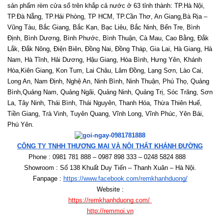
sản phẩm rèm cửa sổ trên khắp cả nước ở 63 tỉnh thành: TP.Hà Nội, 
TP.Đà Nẵng, TP.Hải Phòng, TP HCM, TP.Cần Thơ, An Giang,Bà Rịa – 
Vũng Tàu, Bắc Giang, Bắc Kạn, Bạc Liêu, Bắc Ninh, Bến Tre, Bình 
Định, Bình Dương, Bình Phước, Bình Thuận, Cà Mau, Cao Bằng, Đắk 
Lắk, Đắk Nông, Điện Biên, Đồng Nai, Đồng Tháp, Gia Lai, Hà Giang, Hà 
Nam, Hà Tĩnh, Hải Dương, Hậu Giang, Hòa Bình, Hưng Yên, Khánh 
Hòa,Kiên Giang, Kon Tum, Lai Châu, Lâm Đồng, Lạng Sơn, Lào Cai, 
Long An, Nam Định, Nghệ An, Ninh Bình, Ninh Thuận, Phú Thọ, Quảng 
Bình,Quảng Nam, Quảng Ngãi, Quảng Ninh, Quảng Trị, Sóc Trăng, Sơn 
La, Tây Ninh, Thái Bình, Thái Nguyên, Thanh Hóa, Thừa Thiên Huế, 
Tiền Giang, Trà Vinh, Tuyên Quang, Vĩnh Long, Vĩnh Phúc, Yên Bái, 
Phú Yên. 
CÔNG TY TNHH THƯƠNG MẠI VÀ NỘI THẤT KHÁNH ĐƯỜNG
Phone : 0981 781 888 – 0987 898 333 – 0248 5824 888   
Showroom : Số 138 Khuất Duy Tiến – Thanh Xuân – Hà Nội.
Fanpage : 
https://www.facebook.com/remkhanhduong/
Website :
https://remkhanhduong.com/
http://remmoi.vn