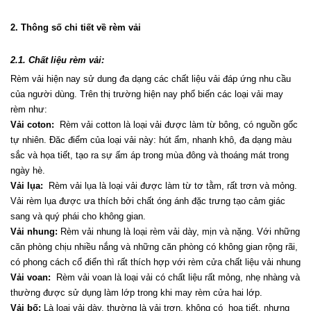
2. Thông số chi tiết về rèm vải
2.1. Chất liệu rèm vải:
Rèm vải hiện nay sử dung đa dạng các chất liệu vải đáp ứng nhu cầu 
của người dùng. Trên thị trường hiện nay phổ biến các loại vải may 
rèm như:
Vải coton:
  Rèm vải cotton là loại vải được làm từ bông, có nguồn gốc 
tự nhiên. Đăc điểm của loại vải này: hút ẩm, nhanh khô, đa dạng màu 
sắc và họa tiết, tạo ra sự ấm áp trong mùa đông và thoáng mát trong 
ngày hè.
Vải lụa:
  Rèm vải lụa là loại vải được làm từ tơ tằm, rất trơn và mỏng. 
Vải rèm lụa được ưa thích bởi chất óng ánh đặc trưng tạo cảm giác 
sang và quý phái cho không gian.
Vải nhung:
 Rèm vải nhung là loại rèm vải dày, mịn và nặng. Với những 
căn phòng chịu nhiều nắng và những căn phòng có không gian rộng rãi, 
có phong cách cổ điển thì rất thích hợp với rèm cửa chất liệu vải nhung
Vải voan:
  Rèm vải voan là loại vải có chất liệu rất mỏng, nhẹ nhàng và 
thường được sử dụng làm lớp trong khi may rèm cửa hai lớp.
Vải bố:
 Là loại vải dày, thường là vải trơn, không có  họa tiết, nhưng 