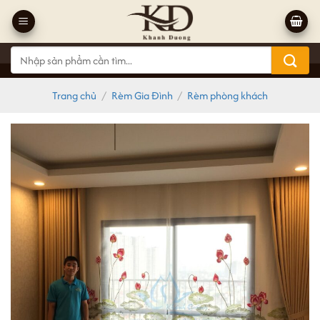
Bỏ
qua
nội
Tìm
dung
kiếm:
Trang chủ
/
Rèm Gia Đình
/
Rèm phòng khách