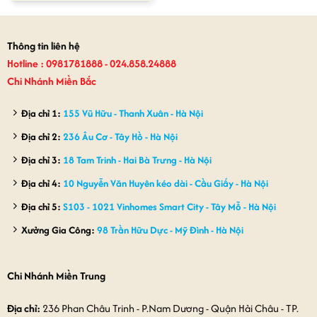
là:
tại
850,000₫.
là:
730,000₫.
Thông tin liên hệ
Hotline : 0981781888 - 024.858.24888
Chi Nhánh Miền Bắc
Địa chỉ 1:
155 Vũ Hữu - Thanh Xuân - Hà Nội
Địa chỉ 2:
236 Âu Cơ - Tây Hồ - Hà Nội
Địa chỉ 3:
18 Tam Trinh - Hai Bà Trưng - Hà Nội
Địa chỉ 4:
10 Nguyễn Văn Huyên kéo dài - Cầu Giấy - Hà Nội
Địa chỉ 5:
S103 - 1021 Vinhomes Smart City - Tây Mỗ - Hà Nội
Xưởng Gia Công:
98 Trần Hữu Dực - Mỹ Đình - Hà Nội
Chi Nhánh Miền Trung
Địa chỉ:
236 Phan Châu Trinh - P.Nam Dương - Quận Hải Châu - TP.