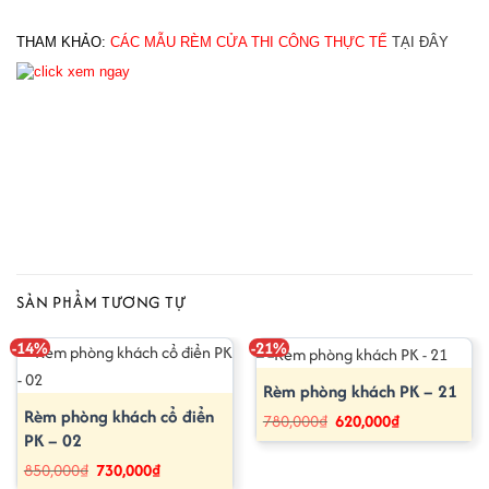
THAM KHẢO: 
CÁC MẪU RÈM CỬA THI CÔNG THỰC TẾ
TẠI ĐÂY
SẢN PHẨM TƯƠNG TỰ
-14%
-21%
Rèm phòng khách PK – 21
Rèm phòng khách cổ điển
Giá
Giá
780,000
₫
620,000
₫
gốc
hiện
PK – 02
là:
tại
780,000₫.
là:
Giá
Giá
850,000
₫
730,000
₫
620,000₫.
gốc
hiện