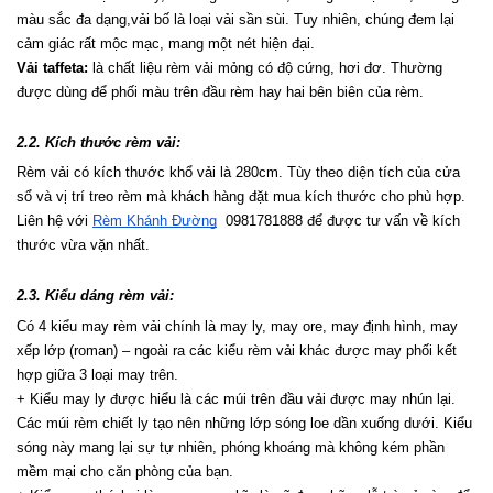
màu sắc đa dạng,vải bố là loại vải sần sùi. Tuy nhiên, chúng đem lại 
cảm giác rất mộc mạc, mang một nét hiện đại.
Vải taffeta:
 là chất liệu rèm vải mỏng có độ cứng, hơi đơ. Thường 
được dùng để phối màu trên đầu rèm hay hai bên biên của rèm.
2.2. Kích thước rèm vải:
Rèm vải có kích thước khổ vải là 280cm. Tùy theo diện tích của cửa 
sổ và vị trí treo rèm mà khách hàng đặt mua kích thước cho phù hợp. 
Liên hệ với 
Rèm Khánh Đường
  0981781888 để được tư vấn về kích 
thước vừa vặn nhất.
2.3. Kiểu dáng rèm vải:
Có 4 kiểu may rèm vải chính là may ly, may ore, may định hình, may 
xếp lớp (roman) – ngoài ra các kiểu rèm vải khác được may phối kết 
hợp giữa 3 loại may trên.
+ Kiểu may ly được hiểu là các múi trên đầu vải được may nhún lại. 
Các múi rèm chiết ly tạo nên những lớp sóng loe dần xuống dưới. Kiểu 
sóng này mang lại sự tự nhiên, phóng khoáng mà không kém phần 
mềm mại cho căn phòng của bạn.