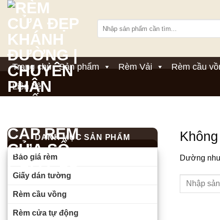
Bỏ
qua
Tìm
nội
kiếm:
dung
Trang chủ
Sản phẩm
Rèm Vải
Rèm cầu vồ
Liên hệ
Không 
DANH MỤC SẢN PHẨM
Báo giá rèm
Dường như c
Giấy dán tường
Rèm cầu vồng
Rèm cửa tự động