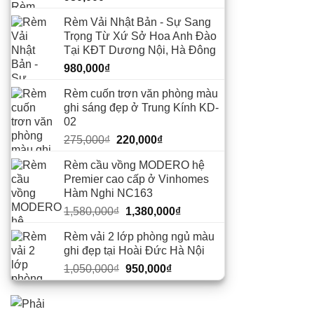
Rèm Vải Nhật Bản - Sự Sang
Trọng Từ Xứ Sở Hoa Anh Đào
Tại KĐT Dương Nội, Hà Đông
980,000
₫
Rèm cuốn trơn văn phòng màu
ghi sáng đẹp ở Trung Kính KD-
02
Giá
Giá
275,000
₫
220,000
₫
gốc
hiện
Rèm cầu vồng MODERO hệ
là:
tại
Premier cao cấp ở Vinhomes
275,000₫.
là:
Hàm Nghi NC163
220,000₫.
Giá
Giá
1,580,000
₫
1,380,000
₫
gốc
hiện
Rèm vải 2 lớp phòng ngủ màu
là:
tại
ghi đẹp tại Hoài Đức Hà Nội
1,580,000₫.
là:
Giá
Giá
1,050,000
₫
950,000
₫
1,380,000₫.
gốc
hiện
là:
tại
1,050,000₫.
là: