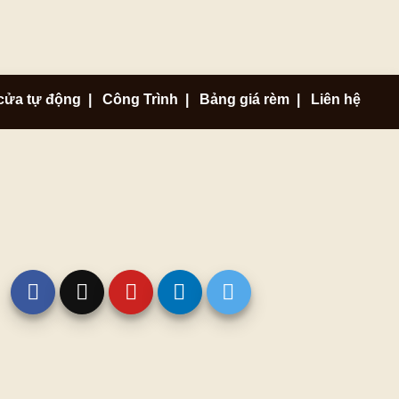
cửa tự động
|
Công Trình
|
Bảng giá rèm
|
Liên hệ