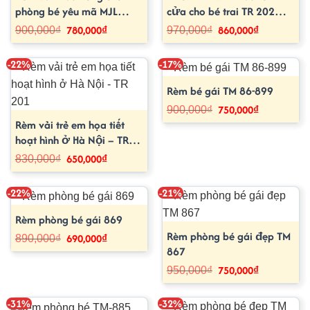
phòng bé yêu mã MJL
cửa cho bé trai TR 202
5034
quận Tây Hồ
780,000
₫
860,000
₫
Giá
Giá
Giá
Giá
900,000
₫
970,000
₫
gốc
hiện
gốc
hiện
là:
tại
là:
tại
900,000₫.
là:
970,000₫.
là:
-22%
-17%
780,000₫.
860,000₫.
Rèm bé gái TM 86-899
750,000
₫
Giá
Giá
900,000
₫
gốc
hiện
Rèm vải trẻ em họa tiết
là:
tại
900,000₫.
là:
hoạt hình ở Hà Nội – TR
750,000₫.
201
650,000
₫
Giá
Giá
830,000
₫
gốc
hiện
là:
tại
830,000₫.
là:
-22%
-21%
650,000₫.
Rèm phòng bé gái 869
Rèm phòng bé gái đẹp TM
690,000
₫
Giá
Giá
890,000
₫
gốc
hiện
867
là:
tại
890,000₫.
là:
750,000
₫
Giá
Giá
950,000
₫
690,000₫.
gốc
hiện
là:
tại
950,000₫.
là:
-31%
-32%
750,000₫.