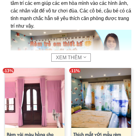
tâm trí các em giúp các em hòa mình vào các hình ảnh,
các nhân vật để vô tư chơi đùa. Các cô bé, cậu bé có cá
tính mạnh chắc hẳn sẽ yêu thích căn phòng được trang
trí như vậy.
XEM THÊM
-13%
-11%
“SỰ HÀI LÒNG QUÝ KHÁCH LÀ THƯỚC ĐO CHO
SẢN PHẨM VÀ PHÁT TRIỂN CỦA KHÁNH ĐƯỜNG’’
NÓI THẬT – LÀM THẬT – SẢN PHẨM THẬT
Rèm vải màu hồng cho
Thích mắt với mẫu rèm