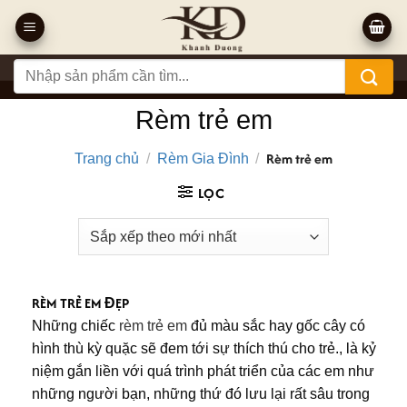
Bỏ
qua
nội
Tìm
dung
kiếm:
Rèm trẻ em
Rèm trẻ em
Trang chủ
/
Rèm Gia Đình
/
LỌC
RÈM TRẺ EM ĐẸP
Những chiếc
rèm trẻ em
đủ màu sắc hay gốc cây có
hình thù kỳ quặc sẽ đem tới sự thích thú cho trẻ., là kỷ
niệm gắn liền với quá trình phát triển của các em như
những người bạn, những thứ đó lưu lại rất sâu trong