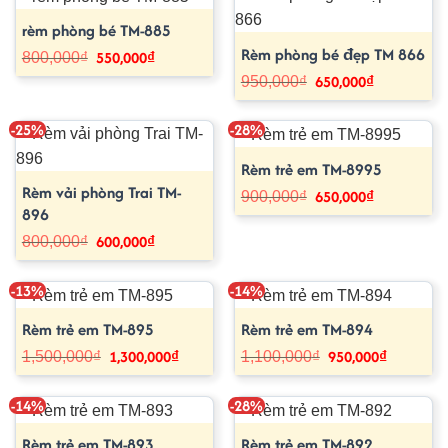
rèm phòng bé TM-885
Rèm phòng bé đẹp TM 866
550,000
₫
Giá
Giá
800,000
₫
gốc
hiện
650,000
₫
Giá
Giá
950,000
₫
là:
tại
gốc
hiện
800,000₫.
là:
là:
tại
550,000₫.
950,000₫.
là:
-25%
-28%
650,000₫.
Rèm trẻ em TM-8995
Rèm vải phòng Trai TM-
650,000
₫
Giá
Giá
900,000
₫
gốc
hiện
896
là:
tại
900,000₫.
là:
600,000
₫
Giá
Giá
800,000
₫
650,000₫.
gốc
hiện
là:
tại
800,000₫.
là:
-13%
-14%
600,000₫.
Rèm trẻ em TM-895
Rèm trẻ em TM-894
1,300,000
₫
950,000
₫
Giá
Giá
Giá
Giá
1,500,000
₫
1,100,000
₫
gốc
hiện
gốc
hiện
là:
tại
là:
tại
1,500,000₫.
là:
1,100,000₫.
là:
-14%
-28%
1,300,000₫.
950,000₫
Rèm trẻ em TM-893
Rèm trẻ em TM-892