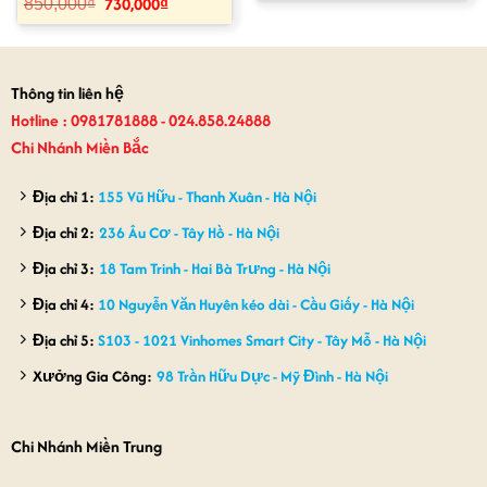
730,000
₫
Giá
Giá
850,000
₫
là:
tại
gốc
hiện
700,000₫.
là:
là:
tại
630,000₫.
850,000₫.
là:
730,000₫.
Thông tin liên hệ
Hotline : 0981781888 - 024.858.24888
Chi Nhánh Miền Bắc
Địa chỉ 1:
155 Vũ Hữu - Thanh Xuân - Hà Nội
Địa chỉ 2:
236 Âu Cơ - Tây Hồ - Hà Nội
Địa chỉ 3:
18 Tam Trinh - Hai Bà Trưng - Hà Nội
Địa chỉ 4:
10 Nguyễn Văn Huyên kéo dài - Cầu Giấy - Hà Nội
Địa chỉ 5:
S103 - 1021 Vinhomes Smart City - Tây Mỗ - Hà Nội
Xưởng Gia Công:
98 Trần Hữu Dực - Mỹ Đình - Hà Nội
Chi Nhánh Miền Trung