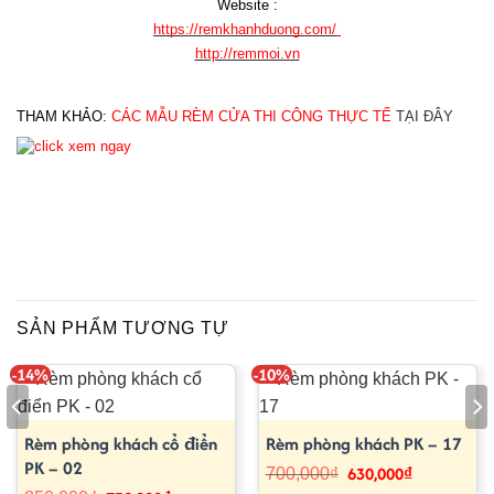
Website :
https://remkhanhduong.com/
http://remmoi.vn
THAM KHẢO: 
CÁC MẪU RÈM CỬA THI CÔNG THỰC TẾ
TẠI ĐÂY
SẢN PHẨM TƯƠNG TỰ
-14%
-10%
Rèm phòng khách cổ điển
Rèm phòng khách PK – 17
PK – 02
630,000
₫
Giá
Giá
700,000
₫
gốc
hiện