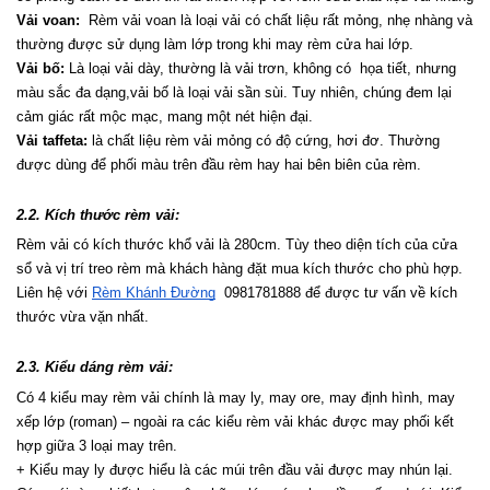
Vải voan:
  Rèm vải voan là loại vải có chất liệu rất mỏng, nhẹ nhàng và 
thường được sử dụng làm lớp trong khi may rèm cửa hai lớp.
Vải bố:
 Là loại vải dày, thường là vải trơn, không có  họa tiết, nhưng 
màu sắc đa dạng,vải bố là loại vải sần sùi. Tuy nhiên, chúng đem lại 
cảm giác rất mộc mạc, mang một nét hiện đại.
Vải taffeta:
 là chất liệu rèm vải mỏng có độ cứng, hơi đơ. Thường 
được dùng để phối màu trên đầu rèm hay hai bên biên của rèm.
2.2. Kích thước rèm vải:
Rèm vải có kích thước khổ vải là 280cm. Tùy theo diện tích của cửa 
sổ và vị trí treo rèm mà khách hàng đặt mua kích thước cho phù hợp. 
Liên hệ với 
Rèm Khánh Đường
  0981781888 để được tư vấn về kích 
thước vừa vặn nhất.
2.3. Kiểu dáng rèm vải:
Có 4 kiểu may rèm vải chính là may ly, may ore, may định hình, may 
xếp lớp (roman) – ngoài ra các kiểu rèm vải khác được may phối kết 
hợp giữa 3 loại may trên.
+ Kiểu may ly được hiểu là các múi trên đầu vải được may nhún lại. 