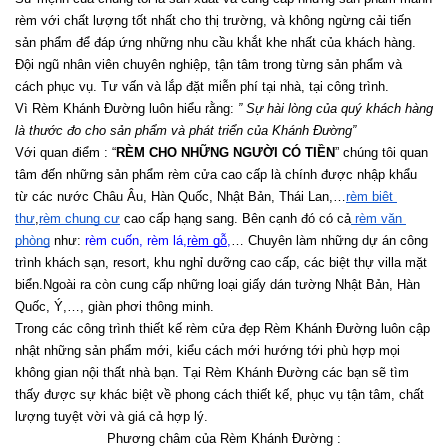
rèm với chất lượng tốt nhất cho thị trường, và không ngừng cải tiến 
sản phẩm để đáp ứng những nhu cầu khắt khe nhất của khách hàng. 
Đội ngũ nhân viên chuyên nghiệp, tận tâm trong từng sản phẩm và 
cách phục vụ. Tư vấn và lắp đặt miễn phí tại nhà, tại công trình.
Vì Rèm Khánh Đường luôn hiểu rằng: 
” Sự hài lòng của quý khách hàng 
là thước đo cho sản phẩm và phát triển của Khánh Đường”
Với quan điểm : “
RÈM CHO NHỮNG NGƯỜI CÓ TIỀN
” chúng tôi quan 
tâm đến những sản phẩm rèm cửa cao cấp là chính được nhập khẩu 
từ các nước Châu Âu, Hàn Quốc, Nhật Bản, Thái Lan,…
rèm biệt 
thự
,
rèm chung cư
 cao cấp hạng sang. Bên cạnh đó có cả
 rèm văn 
phòng
 như:
 rèm cuốn
, 
rèm lá
,
rèm gỗ
,
… Chuyên làm những dự án công 
trình khách sạn, resort, khu nghỉ dưỡng cao cấp, các biệt thự villa mặt 
biển.Ngoài ra còn cung cấp những loại giấy dán tường Nhật Bản, Hàn 
Quốc, Ý,…, giàn phơi thông minh.
Trong các công trình thiết kế rèm cửa đẹp Rèm Khánh Đường luôn cập 
nhật những sản phẩm mới, kiểu cách mới hướng tới phù hợp mọi 
không gian nội thất nhà bạn. Tại Rèm Khánh Đường các bạn sẽ tìm 
thấy được sự khác biệt về phong cách thiết kế, phục vụ tận tâm, chất 
lượng tuyệt vời và giá cả hợp lý.
Phương châm của Rèm Khánh Đường :