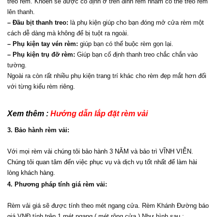
treo rèm. Khoen sẽ được cố định ở trên đỉnh rèm nhằm có thể treo rèm 
lên thanh.
– Đầu bịt thanh treo:
 là phụ kiện giúp cho bạn đóng mở cửa rèm một 
cách dễ dàng mà không để bị tuột ra ngoài.
– Phụ kiện tay vén rèm:
 giúp bạn có thể buộc rèm gọn lại.
– Phụ kiện trụ đỡ rèm:
 Giúp bạn cố định thanh treo chắc chắn vào 
tường.
Ngoài ra còn rất nhiều phụ kiện trang trí khác cho rèm đẹp mắt hơn đối 
với từng kiểu rèm riêng.
Xem thêm : 
Hướng dẫn lắp đặt rèm vải 
3. Bảo hành rèm vải:
Với mọi rèm vải chúng tôi bảo hành 3 NĂM và bảo trì VĨNH VIỄN. 
Chúng tôi quan tâm đến việc phục vụ và dịch vụ tốt nhất để làm hài 
lòng khách hàng.
4. Phương pháp tính giá rèm vải:
Rèm vải giá sẽ được tính theo mét ngang cửa. Rèm Khánh Đường báo 
giá VNĐ tính trên 1 mét ngang ( mét rộng cửa ) Như hình sau :