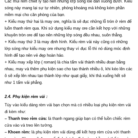
Các múi rèm chiết ly tạo nên những lớp sóng loe dần xuống dưới. Kiểu 
sóng này mang lại sự tự nhiên, phóng khoáng mà không kém phần 
mềm mại cho căn phòng của bạn.
+ Kiểu may thứ hai là may ore, nghĩa là sẽ đục những lỗ tròn ở rèm để 
luồn thanh rèm qua. Khi sử dụng kiểu may ore cần kết hợp với những 
khuyên tròn ore để tạo nên những lớp sóng đều nhau, suôn thẳng.
+ Kiểu may thứ 3 là may định hình. Kiểu rèm vải này cũng có những 
lớp sóng như kiểu may ore nhưng thay vì đục lỗ thì nó dùng móc định 
hình để tạo nên vẻ đẹp hoàn hảo.
+ Kiểu may xếp lớp ( roman) là chia tấm vải thành nhiều đoạn bằng 
nhau, may và thêm phụ kiện sao cho tạo thành nhiều ô, khi kéo lên các 
ô sẽ xếp lên nhau tạo thành lớp như quạt giấy, khi thả xuống hết sẽ 
như 1 tấm vải phẳng.
2.4. Phụ kiện rèm vải :
Tùy vào kiểu dáng rèm vải bạn chọn mà có nhiều loại phụ kiện rèm vải 
đi kèm như:
– Thanh treo rèm cửa:
 là thanh ngang giúp bạn có thể luồn chiếc rèm 
cửa vào và treo lên tường.
– Khoen rèm:
 là phụ kiện rèm vải dùng để kết hợp rèm cửa với thanh 