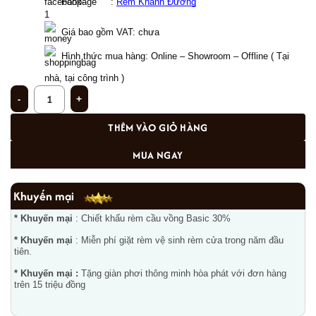
  Fanpage     : 
Rèm Khánh Đường
Giá bao gồm VAT: chưa  
Hình thức mua hàng: Online – Showroom – Offline ( Tại 
nhà, tại công trình ) 
Rèm phòng khách PK - 14 số lượng
THÊM VÀO GIỎ HÀNG
MUA NGAY
Khuyến mại
* Khuyến mại
: Chiết khấu rèm cầu vồng Basic 30%
* Khuyến mại
: Miễn phí giặt rèm vệ sinh rèm cửa trong năm đầu
tiên.
* Khuyến mại :
Tặng giàn phơi thông minh hòa phát với đơn hàng
trên 15 triệu đồng