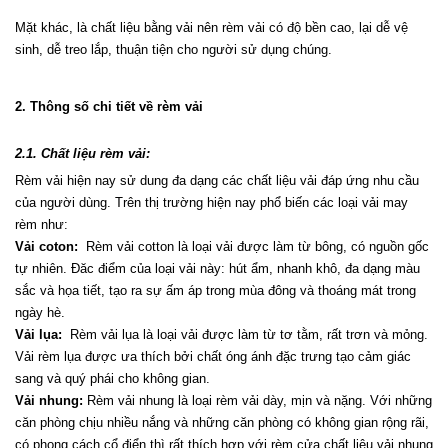
Mặt khác, là chất liệu bằng vải nên rèm vải có độ bền cao, lại dễ vệ 
sinh, dễ treo lắp, thuận tiện cho người sử dụng chúng.
2. Thông số chi tiết về rèm vải
2.1. Chất liệu rèm vải:
Rèm vải hiện nay sử dung đa dạng các chất liệu vải đáp ứng nhu cầu 
của người dùng. Trên thị trường hiện nay phổ biến các loại vải may 
rèm như:
Vải coton:
  Rèm vải cotton là loại vải được làm từ bông, có nguồn gốc 
tự nhiên. Đăc điểm của loại vải này: hút ẩm, nhanh khô, đa dạng màu 
sắc và họa tiết, tạo ra sự ấm áp trong mùa đông và thoáng mát trong 
ngày hè.
Vải lụa:
  Rèm vải lụa là loại vải được làm từ tơ tằm, rất trơn và mỏng. 
Vải rèm lụa được ưa thích bởi chất óng ánh đặc trưng tạo cảm giác 
sang và quý phái cho không gian.
Vải nhung:
 Rèm vải nhung là loại rèm vải dày, mịn và nặng. Với những 
căn phòng chịu nhiều nắng và những căn phòng có không gian rộng rãi, 
có phong cách cổ điển thì rất thích hợp với rèm cửa chất liệu vải nhung