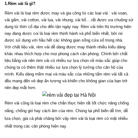
1.Rèm vải là gì?
Rèm vải là loại rèm được may và gia công từ các loại vải : vải voan, 
vải gấm, vải cotton, vải lụa, vải nhung, vải bố….rất được ưa chuộng sử 
dụng từ thời cổ đại cho đến tận ngày nay. Rèm vải trên thị trường hiện 
nay đang được coi là loại rèm thịnh hành và phổ biến nhất, bởi nó 
được sử dụng với hầu hết các không gian sống cửa sổ trong nhà.
Với chất liệu vải, rèm vải dễ dàng được may thành nhiều kiểu dáng 
khác nhau thích hợp cho mọi phong cách căn phòng. Chính bởi chất 
liệu bằng vải nên rèm vải có nhiều sự lựa chọn về màu sắc giúp cho 
chúng ta có thêm thật nhiều sự lựa chọn lý tưởng cho căn hộ của 
mình. Kiểu dáng mềm mại và màu sắc của những tấm rèm vải tất cả 
đều mang đến vẻ đẹp ấn tượng và khiến cho không gian của bạn trở 
nên đẹp mắt hơn.
Rèm vải cũng là loại rèm che chắn thực hiện rất tốt chức năng chống 
nắng, chống gió hay cách âm của rèm. Chúng lại phổ biến dễ tìm, dễ 
lựa chọn, giá cả phải chăng bởi vậy rèm vải là loại rèm có mặt nhiều 
nhất trong các căn phòng hiện nay.