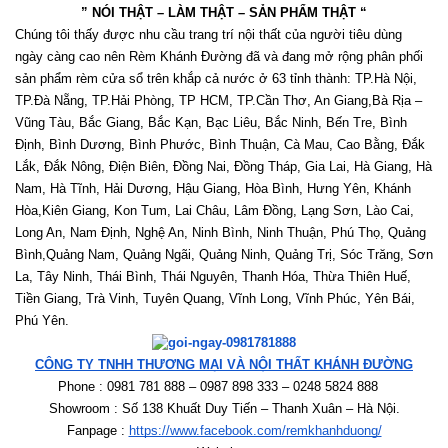
” NÓI THẬT – LÀM THẬT – SẢN PHẨM THẬT “
Chúng tôi thấy được nhu cầu trang trí nội thất của người tiêu dùng 
ngày càng cao nên Rèm Khánh Đường đã và đang mở rộng phân phối 
sản phẩm rèm cửa sổ trên khắp cả nước ở 63 tỉnh thành: TP.Hà Nội, 
TP.Đà Nẵng, TP.Hải Phòng, TP HCM, TP.Cần Thơ, An Giang,Bà Rịa – 
Vũng Tàu, Bắc Giang, Bắc Kạn, Bạc Liêu, Bắc Ninh, Bến Tre, Bình 
Định, Bình Dương, Bình Phước, Bình Thuận, Cà Mau, Cao Bằng, Đắk 
Lắk, Đắk Nông, Điện Biên, Đồng Nai, Đồng Tháp, Gia Lai, Hà Giang, Hà 
Nam, Hà Tĩnh, Hải Dương, Hậu Giang, Hòa Bình, Hưng Yên, Khánh 
Hòa,Kiên Giang, Kon Tum, Lai Châu, Lâm Đồng, Lạng Sơn, Lào Cai, 
Long An, Nam Định, Nghệ An, Ninh Bình, Ninh Thuận, Phú Thọ, Quảng 
Bình,Quảng Nam, Quảng Ngãi, Quảng Ninh, Quảng Trị, Sóc Trăng, Sơn 
La, Tây Ninh, Thái Bình, Thái Nguyên, Thanh Hóa, Thừa Thiên Huế, 
Tiền Giang, Trà Vinh, Tuyên Quang, Vĩnh Long, Vĩnh Phúc, Yên Bái, 
Phú Yên. 
CÔNG TY TNHH THƯƠNG MẠI VÀ NỘI THẤT KHÁNH ĐƯỜNG
Phone : 0981 781 888 – 0987 898 333 – 0248 5824 888   
Showroom : Số 138 Khuất Duy Tiến – Thanh Xuân – Hà Nội.
Fanpage : 
https://www.facebook.com/remkhanhduong/