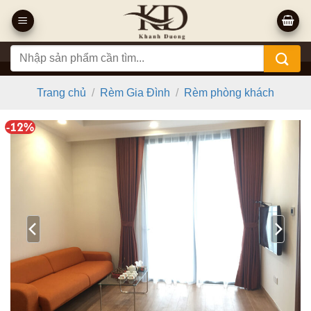
Bỏ
qua
nội
Tìm
dung
kiếm:
Trang chủ
/
Rèm Gia Đình
/
Rèm phòng khách
-12%