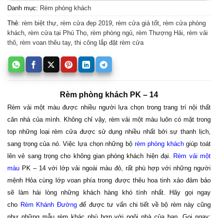
Danh mục:
Rèm phòng khách
Thẻ:
rèm biệt thự
,
rèm cửa đẹp 2019
,
rèm cửa giá tốt
,
rèm cửa phòng
khách
,
rèm cửa tại Phú Thọ
,
rèm phòng ngủ
,
rèm Thượng Hải
,
rèm vải
thô
,
rèm voan thêu tay
,
thi công lắp đặt rèm cửa
Rèm phòng khách PK – 14
Rèm vải một màu được nhiều người lựa chọn trong trang trí nội thất
căn nhà của mình. Không chỉ vậy, rèm vải một màu luôn có mặt trong
top những loại rèm cửa được sử dụng nhiều nhất bởi sự thanh lịch,
sang trọng của nó. Việc lựa chọn những bộ
rèm phòng khách
giúp toát
lên vẻ sang trọng cho không gian phòng khách hiện đại.
Rèm vải một
màu
PK – 14 với lớp vải ngoài màu đỏ, rất phù hợp với những người
mệnh Hỏa cùng lớp voan phía trong được thêu hoa tinh xảo đảm bảo
sẽ làm hài lòng những khách hàng khó tính nhất. Hãy gọi ngay
cho
Rèm Khánh Đường
để được tư vấn chi tiết về bộ rèm này cũng
như những mẫu rèm khác phù hợp với ngôi nhà của bạn. Gọi ngay: