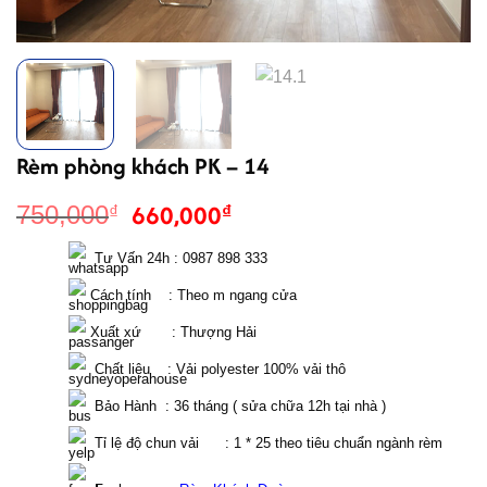
Rèm phòng khách PK – 14
Giá
Giá
660,000
₫
750,000
₫
gốc
hiện
là:
tại
  Tư Vấn 24h : 0987 898 333 
750,000₫.
là:
 Cách tính    : Theo m ngang cửa 
660,000₫.
 Xuất xứ       : Thượng Hải
  Chất liệu    : Vải polyester 100% vải thô
  Bảo Hành  : 36 tháng ( sửa chữa 12h tại nhà )
  Tỉ lệ độ chun vải      : 1 * 25 theo tiêu chuẩn ngành rèm