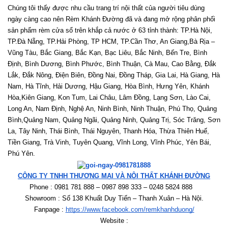
Chúng tôi thấy được nhu cầu trang trí nội thất của người tiêu dùng 
ngày càng cao nên Rèm Khánh Đường đã và đang mở rộng phân phối 
sản phẩm rèm cửa sổ trên khắp cả nước ở 63 tỉnh thành: TP.Hà Nội, 
TP.Đà Nẵng, TP.Hải Phòng, TP HCM, TP.Cần Thơ, An Giang,Bà Rịa – 
Vũng Tàu, Bắc Giang, Bắc Kạn, Bạc Liêu, Bắc Ninh, Bến Tre, Bình 
Định, Bình Dương, Bình Phước, Bình Thuận, Cà Mau, Cao Bằng, Đắk 
Lắk, Đắk Nông, Điện Biên, Đồng Nai, Đồng Tháp, Gia Lai, Hà Giang, Hà 
Nam, Hà Tĩnh, Hải Dương, Hậu Giang, Hòa Bình, Hưng Yên, Khánh 
Hòa,Kiên Giang, Kon Tum, Lai Châu, Lâm Đồng, Lạng Sơn, Lào Cai, 
Long An, Nam Định, Nghệ An, Ninh Bình, Ninh Thuận, Phú Thọ, Quảng 
Bình,Quảng Nam, Quảng Ngãi, Quảng Ninh, Quảng Trị, Sóc Trăng, Sơn 
La, Tây Ninh, Thái Bình, Thái Nguyên, Thanh Hóa, Thừa Thiên Huế, 
Tiền Giang, Trà Vinh, Tuyên Quang, Vĩnh Long, Vĩnh Phúc, Yên Bái, 
Phú Yên. 
CÔNG TY TNHH THƯƠNG MẠI VÀ NỘI THẤT KHÁNH ĐƯỜNG
Phone : 0981 781 888 – 0987 898 333 – 0248 5824 888   
Showroom : Số 138 Khuất Duy Tiến – Thanh Xuân – Hà Nội.
Fanpage : 
https://www.facebook.com/remkhanhduong/
Website :