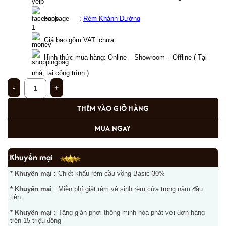
  Fanpage     : 
Rèm Khánh Đường
Giá bao gồm VAT: chưa  
Hình thức mua hàng: Online – Showroom – Offline ( Tại 
nhà, tại công trình ) 
Rèm phòng khách PK - 13 số lượng
THÊM VÀO GIỎ HÀNG
MUA NGAY
Khuyến mại
* Khuyến mại
: Chiết khấu rèm cầu vồng Basic 30%
* Khuyến mại
: Miễn phí giặt rèm vệ sinh rèm cửa trong năm đầu
tiên.
* Khuyến mại :
Tặng giàn phơi thông minh hòa phát với đơn hàng
trên 15 triệu đồng