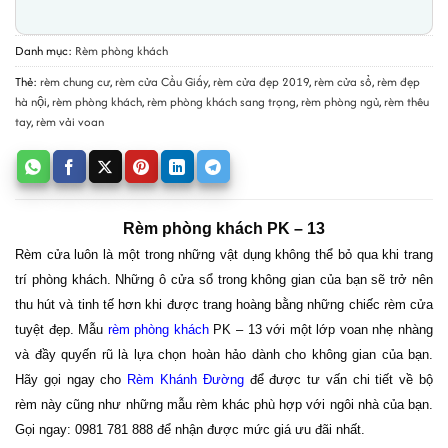
Danh mục:
Rèm phòng khách
Thẻ:
rèm chung cư
,
rèm cửa Cầu Giấy
,
rèm cửa đẹp 2019
,
rèm cửa sổ
,
rèm đẹp
hà nội
,
rèm phòng khách
,
rèm phòng khách sang trọng
,
rèm phòng ngủ
,
rèm thêu
tay
,
rèm vải voan
Rèm phòng khách PK – 13
Rèm cửa luôn là một trong những vật dụng không thể bỏ qua khi trang
trí phòng khách. Những ô cửa sổ trong không gian của bạn sẽ trở nên
thu hút và tinh tế hơn khi được trang hoàng bằng những chiếc rèm cửa
tuyệt đẹp. Mẫu
rèm phòng khách
PK – 13 với một lớp voan nhẹ nhàng
và đầy quyến rũ là lựa chọn hoàn hảo dành cho không gian của bạn.
Hãy gọi ngay cho
Rèm Khánh Đường
để được tư vấn chi tiết về bộ
rèm này cũng như những mẫu rèm khác phù hợp với ngôi nhà của bạn.
Gọi ngay: 0981 781 888 để nhận được mức giá ưu đãi nhất.