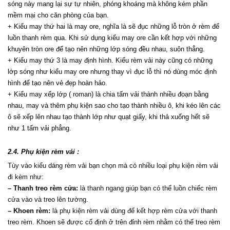
sóng này mang lại sự tự nhiên, phóng khoáng mà không kém phần 
mềm mại cho căn phòng của bạn.
+ Kiểu may thứ hai là may ore, nghĩa là sẽ đục những lỗ tròn ở rèm để 
luồn thanh rèm qua. Khi sử dụng kiểu may ore cần kết hợp với những 
khuyên tròn ore để tạo nên những lớp sóng đều nhau, suôn thẳng.
+ Kiểu may thứ 3 là may định hình. Kiểu rèm vải này cũng có những 
lớp sóng như kiểu may ore nhưng thay vì đục lỗ thì nó dùng móc định 
hình để tạo nên vẻ đẹp hoàn hảo.
+ Kiểu may xếp lớp ( roman) là chia tấm vải thành nhiều đoạn bằng 
nhau, may và thêm phụ kiện sao cho tạo thành nhiều ô, khi kéo lên các 
ô sẽ xếp lên nhau tạo thành lớp như quạt giấy, khi thả xuống hết sẽ 
như 1 tấm vải phẳng.
2.4. Phụ kiện rèm vải :
Tùy vào kiểu dáng rèm vải bạn chọn mà có nhiều loại phụ kiện rèm vải 
đi kèm như:
– Thanh treo rèm cửa:
 là thanh ngang giúp bạn có thể luồn chiếc rèm 
cửa vào và treo lên tường.
– Khoen rèm:
 là phụ kiện rèm vải dùng để kết hợp rèm cửa với thanh 
treo rèm. Khoen sẽ được cố định ở trên đỉnh rèm nhằm có thể treo rèm 