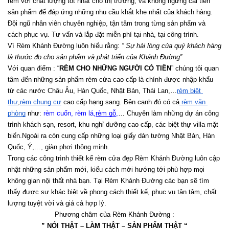
rèm với chất lượng tốt nhất cho thị trường, và không ngừng cải tiến 
sản phẩm để đáp ứng những nhu cầu khắt khe nhất của khách hàng. 
Đội ngũ nhân viên chuyên nghiệp, tận tâm trong từng sản phẩm và 
cách phục vụ. Tư vấn và lắp đặt miễn phí tại nhà, tại công trình.
Vì Rèm Khánh Đường luôn hiểu rằng: 
” Sự hài lòng của quý khách hàng 
là thước đo cho sản phẩm và phát triển của Khánh Đường”
Với quan điểm : “
RÈM CHO NHỮNG NGƯỜI CÓ TIỀN
” chúng tôi quan 
tâm đến những sản phẩm rèm cửa cao cấp là chính được nhập khẩu 
từ các nước Châu Âu, Hàn Quốc, Nhật Bản, Thái Lan,…
rèm biệt 
thự
,
rèm chung cư
 cao cấp hạng sang. Bên cạnh đó có cả
 rèm văn 
phòng
 như:
 rèm cuốn
, 
rèm lá
,
rèm gỗ
,
… Chuyên làm những dự án công 
trình khách sạn, resort, khu nghỉ dưỡng cao cấp, các biệt thự villa mặt 
biển.Ngoài ra còn cung cấp những loại giấy dán tường Nhật Bản, Hàn 
Quốc, Ý,…, giàn phơi thông minh.
Trong các công trình thiết kế rèm cửa đẹp Rèm Khánh Đường luôn cập 
nhật những sản phẩm mới, kiểu cách mới hướng tới phù hợp mọi 
không gian nội thất nhà bạn. Tại Rèm Khánh Đường các bạn sẽ tìm 
thấy được sự khác biệt về phong cách thiết kế, phục vụ tận tâm, chất 
lượng tuyệt vời và giá cả hợp lý.
Phương châm của Rèm Khánh Đường :
” NÓI THẬT – LÀM THẬT – SẢN PHẨM THẬT “