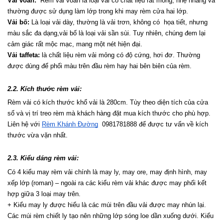
Vải voan:
  Rèm vải voan là loại vải có chất liệu rất mỏng, nhẹ nhàng và 
thường được sử dụng làm lớp trong khi may rèm cửa hai lớp.
Vải bố:
 Là loại vải dày, thường là vải trơn, không có  họa tiết, nhưng 
màu sắc đa dạng,vải bố là loại vải sần sùi. Tuy nhiên, chúng đem lại 
cảm giác rất mộc mạc, mang một nét hiện đại.
Vải taffeta:
 là chất liệu rèm vải mỏng có độ cứng, hơi đơ. Thường 
được dùng để phối màu trên đầu rèm hay hai bên biên của rèm.
2.2. Kích thước rèm vải:
Rèm vải có kích thước khổ vải là 280cm. Tùy theo diện tích của cửa 
sổ và vị trí treo rèm mà khách hàng đặt mua kích thước cho phù hợp. 
Liên hệ với 
Rèm Khánh Đường
  0981781888 để được tư vấn về kích 
thước vừa vặn nhất.
2.3. Kiểu dáng rèm vải:
Có 4 kiểu may rèm vải chính là may ly, may ore, may định hình, may 
xếp lớp (roman) – ngoài ra các kiểu rèm vải khác được may phối kết 
hợp giữa 3 loại may trên.
+ Kiểu may ly được hiểu là các múi trên đầu vải được may nhún lại. 
Các múi rèm chiết ly tạo nên những lớp sóng loe dần xuống dưới. Kiểu 