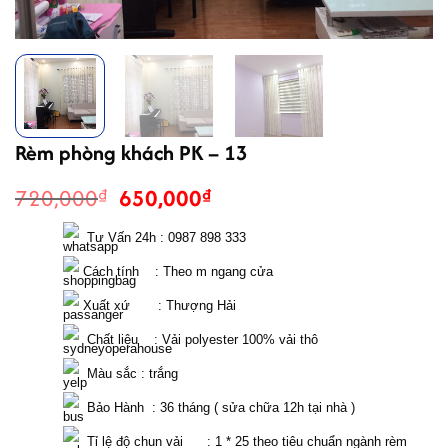
Rèm phòng khách PK – 13
Giá
Giá
720,000
650,000
₫
₫
gốc
hiện
là:
tại
  Tư Vấn 24h : 0987 898 333 
720,000₫.
là:
 Cách tính    : Theo m ngang cửa 
650,000₫.
 Xuất xứ       : Thượng Hải
  Chất liệu    : Vải polyester 100% vải thô
  Màu sắc : trắng
  Bảo Hành  : 36 tháng ( sửa chữa 12h tại nhà )
  Tỉ lệ độ chun vải      : 1 * 25 theo tiêu chuẩn ngành rèm