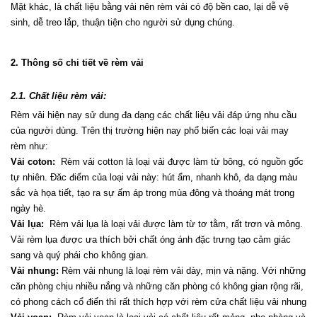
Mặt khác, là chất liệu bằng vải nên rèm vải có độ bền cao, lại dễ vệ 
sinh, dễ treo lắp, thuận tiện cho người sử dụng chúng.
2. Thông số chi tiết về rèm vải
2.1. Chất liệu rèm vải:
Rèm vải hiện nay sử dung đa dạng các chất liệu vải đáp ứng nhu cầu 
của người dùng. Trên thị trường hiện nay phổ biến các loại vải may 
rèm như:
Vải coton:
  Rèm vải cotton là loại vải được làm từ bông, có nguồn gốc 
tự nhiên. Đăc điểm của loại vải này: hút ẩm, nhanh khô, đa dạng màu 
sắc và họa tiết, tạo ra sự ấm áp trong mùa đông và thoáng mát trong 
ngày hè.
Vải lụa:
  Rèm vải lụa là loại vải được làm từ tơ tằm, rất trơn và mỏng. 
Vải rèm lụa được ưa thích bởi chất óng ánh đặc trưng tạo cảm giác 
sang và quý phái cho không gian.
Vải nhung:
 Rèm vải nhung là loại rèm vải dày, mịn và nặng. Với những 
căn phòng chịu nhiều nắng và những căn phòng có không gian rộng rãi, 
có phong cách cổ điển thì rất thích hợp với rèm cửa chất liệu vải nhung