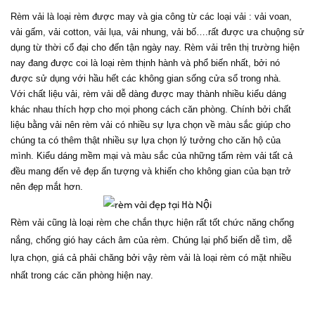
Rèm vải là loại rèm được may và gia công từ các loại vải : vải voan, 
vải gấm, vải cotton, vải lụa, vải nhung, vải bố….rất được ưa chuộng sử 
dụng từ thời cổ đại cho đến tận ngày nay. Rèm vải trên thị trường hiện 
nay đang được coi là loại rèm thịnh hành và phổ biến nhất, bởi nó 
được sử dụng với hầu hết các không gian sống cửa sổ trong nhà.
Với chất liệu vải, rèm vải dễ dàng được may thành nhiều kiểu dáng 
khác nhau thích hợp cho mọi phong cách căn phòng. Chính bởi chất 
liệu bằng vải nên rèm vải có nhiều sự lựa chọn về màu sắc giúp cho 
chúng ta có thêm thật nhiều sự lựa chọn lý tưởng cho căn hộ của 
mình. Kiểu dáng mềm mại và màu sắc của những tấm rèm vải tất cả 
đều mang đến vẻ đẹp ấn tượng và khiến cho không gian của bạn trở 
nên đẹp mắt hơn.
Rèm vải cũng là loại rèm che chắn thực hiện rất tốt chức năng chống 
nắng, chống gió hay cách âm của rèm. Chúng lại phổ biến dễ tìm, dễ 
lựa chọn, giá cả phải chăng bởi vậy rèm vải là loại rèm có mặt nhiều 
nhất trong các căn phòng hiện nay.