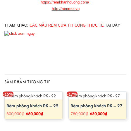
https://remkhanhduong.com/
http://remmoi.vn
THAM KHẢO: 
CÁC MẪU RÈM CỬA THI CÔNG THỰC TẾ
TẠI ĐÂY
SẢN PHẨM TƯƠNG TỰ
-15%
-17%
Rèm phòng khách PK – 22
Rèm phòng khách PK – 27
Giá
Giá
Giá
Giá
800,000
₫
680,000
₫
780,000
₫
650,000
₫
gốc
hiện
gốc
hiện
là:
tại
là:
tại
800,000₫.
là:
780,000₫.
là:
680,000₫.
650,000₫.