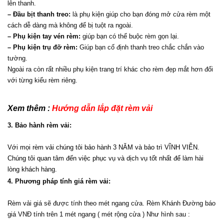
lên thanh.
– Đầu bịt thanh treo:
 là phụ kiện giúp cho bạn đóng mở cửa rèm một 
cách dễ dàng mà không để bị tuột ra ngoài.
– Phụ kiện tay vén rèm:
 giúp bạn có thể buộc rèm gọn lại.
– Phụ kiện trụ đỡ rèm:
 Giúp bạn cố định thanh treo chắc chắn vào 
tường.
Ngoài ra còn rất nhiều phụ kiện trang trí khác cho rèm đẹp mắt hơn đối 
với từng kiểu rèm riêng.
Xem thêm : 
Hướng dẫn lắp đặt rèm vải 
3. Bảo hành rèm vải:
Với mọi rèm vải chúng tôi bảo hành 3 NĂM và bảo trì VĨNH VIỄN. 
Chúng tôi quan tâm đến việc phục vụ và dịch vụ tốt nhất để làm hài 
lòng khách hàng.
4. Phương pháp tính giá rèm vải:
Rèm vải giá sẽ được tính theo mét ngang cửa. Rèm Khánh Đường báo 
giá VNĐ tính trên 1 mét ngang ( mét rộng cửa ) Như hình sau :