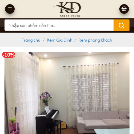
Bỏ
qua
nội
Tìm
dung
kiếm:
Trang chủ
/
Rèm Gia Đình
/
Rèm phòng khách
-10%