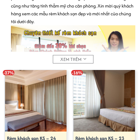
cũng như tăng tính thẩm mỹ cho căn phòng. Xin mời quý khách
hàng xem các mẫu rèm khách sạn đẹp và mới nhất của chúng
tôi dưới đây.
XEM THÊM
-27%
-16%
“SỰ HÀI LÒNG QUÝ KHÁCH LÀ THƯỚC ĐO CHO SẢN PHẨM VÀ
PHÁT TRIỂN CỦA KHÁNH ĐƯỜNG’’
NÓI THẬT – LÀM THẬT – SẢN PHẨM THẬT
Rèm khách sạn KS – 24
Rèm khách sạn KS – 23