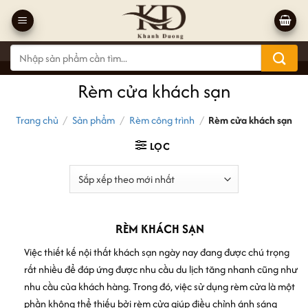
Bỏ
qua
nội
Tìm
dung
kiếm:
Rèm cửa khách sạn
Trang chủ
/
Sản phẩm
/
Rèm công trình
/
Rèm cửa khách sạn
LỌC
RÈM KHÁCH SẠN
Việc thiết kế nội thất khách sạn ngày nay đang được chú trọng
rất nhiều để đáp ứng được nhu cầu du lịch tăng nhanh cũng như
nhu cầu của khách hàng. Trong đó, việc sử dụng rèm cửa là một
phần không thể thiếu bởi rèm cửa giúp điều chỉnh ánh sáng