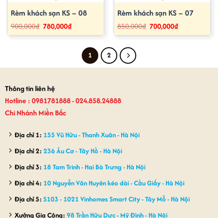
Rèm khách sạn KS – 08
Rèm khách sạn KS – 07
Giá
Giá
Giá
Giá
900,000
₫
780,000
₫
850,000
₫
700,000
₫
gốc
hiện
gốc
hiện
là:
tại
là:
tại
900,000₫.
là:
850,000₫.
là:
780,000₫.
700,000₫.
1
2
Thông tin liên hệ
Hotline : 0981781888 - 024.858.24888
Chi Nhánh Miền Bắc
Địa chỉ 1:
155 Vũ Hữu - Thanh Xuân - Hà Nội
Địa chỉ 2:
236 Âu Cơ - Tây Hồ - Hà Nội
Địa chỉ 3:
18 Tam Trinh - Hai Bà Trưng - Hà Nội
Địa chỉ 4:
10 Nguyễn Văn Huyên kéo dài - Cầu Giấy - Hà Nội
Địa chỉ 5:
S103 - 1021 Vinhomes Smart City - Tây Mỗ - Hà Nội
Xưởng Gia Công:
98 Trần Hữu Dực - Mỹ Đình - Hà Nội