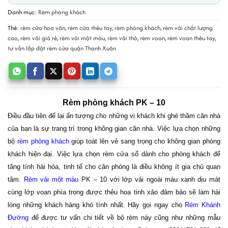
Danh mục:
Rèm phòng khách
Thẻ:
rèm cửa hoa văn
,
rèm cửa thêu tay
,
rèm phòng khách
,
rèm vải chất lượng
cao
,
rèm vải giá rẻ
,
rèm vải một màu
,
rèm vải thô
,
rèm voan
,
rèm voan thêu tay
,
tư vấn lắp đặt rèm cửa quận Thanh Xuân
Rèm phòng khách PK – 10
Điều đầu tiên để lại ấn tượng cho những vị khách khi ghé thăm căn nhà
của bạn là sự trang trí trong không gian căn nhà. Việc lựa chọn những
bộ
rèm phòng khách
giúp toát lên vẻ sang trọng cho không gian phòng
khách hiện đại. Việc lựa chọn rèm cửa sổ dành cho phòng khách để
tăng tính hài hòa, tinh tế cho căn phòng là điều không ít gia chủ quan
tâm.
Rèm vải một màu
PK – 10 với lớp vải ngoài màu xanh dịu mát
cùng lớp voan phía trong được thêu hoa tinh xảo đảm bảo sẽ làm hài
lòng những khách hàng khó tính nhất. Hãy gọi ngay cho
Rèm Khánh
Đường
để được tư vấn chi tiết về bộ rèm này cũng như những mẫu