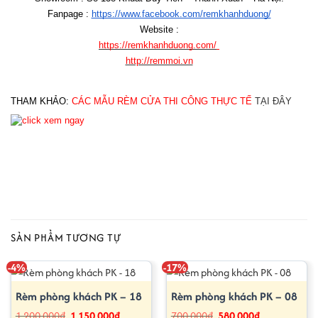
Fanpage : 
https://www.facebook.com/remkhanhduong/
Website :
https://remkhanhduong.com/
http://remmoi.vn
THAM KHẢO: 
CÁC MẪU RÈM CỬA THI CÔNG THỰC TẾ
TẠI ĐÂY
SẢN PHẨM TƯƠNG TỰ
-4%
-17%
Rèm phòng khách PK – 18
Rèm phòng khách PK – 08
Giá
Giá
Giá
Giá
1,200,000
₫
1,150,000
₫
700,000
₫
580,000
₫