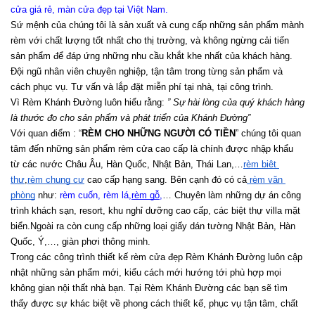
cửa giá rẻ, màn cửa đẹp tại Việt Nam
.
Sứ mệnh của chúng tôi là sản xuất và cung cấp những sản phẩm mành 
rèm với chất lượng tốt nhất cho thị trường, và không ngừng cải tiến 
sản phẩm để đáp ứng những nhu cầu khắt khe nhất của khách hàng. 
Đội ngũ nhân viên chuyên nghiệp, tận tâm trong từng sản phẩm và 
cách phục vụ. Tư vấn và lắp đặt miễn phí tại nhà, tại công trình.
Vì Rèm Khánh Đường luôn hiểu rằng: 
” Sự hài lòng của quý khách hàng 
là thước đo cho sản phẩm và phát triển của Khánh Đường”
Với quan điểm : “
RÈM CHO NHỮNG NGƯỜI CÓ TIỀN
” chúng tôi quan 
tâm đến những sản phẩm rèm cửa cao cấp là chính được nhập khẩu 
từ các nước Châu Âu, Hàn Quốc, Nhật Bản, Thái Lan,…
rèm biệt 
thự
,
rèm chung cư
 cao cấp hạng sang. Bên cạnh đó có cả
 rèm văn 
phòng
 như:
 rèm cuốn
, 
rèm lá
,
rèm gỗ
,
… Chuyên làm những dự án công 
trình khách sạn, resort, khu nghỉ dưỡng cao cấp, các biệt thự villa mặt 
biển.Ngoài ra còn cung cấp những loại giấy dán tường Nhật Bản, Hàn 
Quốc, Ý,…, giàn phơi thông minh.
Trong các công trình thiết kế rèm cửa đẹp Rèm Khánh Đường luôn cập 
nhật những sản phẩm mới, kiểu cách mới hướng tới phù hợp mọi 
không gian nội thất nhà bạn. Tại Rèm Khánh Đường các bạn sẽ tìm 
thấy được sự khác biệt về phong cách thiết kế, phục vụ tận tâm, chất 