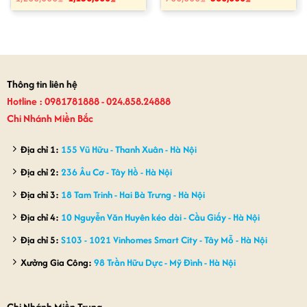
gốc
hiện
gốc
hiện
là:
tại
là:
tại
1,200,000₫.
là:
700,000₫.
là:
1,150,000₫.
580,000₫.
Thông tin liên hệ
Hotline : 0981781888 - 024.858.24888
Chi Nhánh Miền Bắc
Địa chỉ 1:
155 Vũ Hữu - Thanh Xuân - Hà Nội
Địa chỉ 2:
236 Âu Cơ - Tây Hồ - Hà Nội
Địa chỉ 3:
18 Tam Trinh - Hai Bà Trưng - Hà Nội
Địa chỉ 4:
10 Nguyễn Văn Huyên kéo dài - Cầu Giấy - Hà Nội
Địa chỉ 5:
S103 - 1021 Vinhomes Smart City - Tây Mỗ - Hà Nội
Xưởng Gia Công:
98 Trần Hữu Dực - Mỹ Đình - Hà Nội
Chi Nhánh Miền Trung