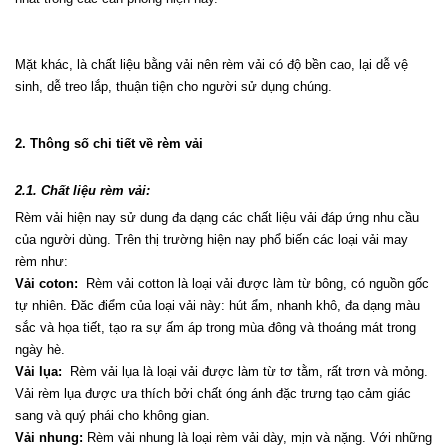
Mặt khác, là chất liệu bằng vải nên rèm vải có độ bền cao, lại dễ vệ 
sinh, dễ treo lắp, thuận tiện cho người sử dụng chúng.
2. Thông số chi tiết về rèm vải
2.1. Chất liệu rèm vải:
Rèm vải hiện nay sử dung đa dạng các chất liệu vải đáp ứng nhu cầu 
của người dùng. Trên thị trường hiện nay phổ biến các loại vải may 
rèm như:
Vải coton:
  Rèm vải cotton là loại vải được làm từ bông, có nguồn gốc 
tự nhiên. Đăc điểm của loại vải này: hút ẩm, nhanh khô, đa dạng màu 
sắc và họa tiết, tạo ra sự ấm áp trong mùa đông và thoáng mát trong 
ngày hè.
Vải lụa:
  Rèm vải lụa là loại vải được làm từ tơ tằm, rất trơn và mỏng. 
Vải rèm lụa được ưa thích bởi chất óng ánh đặc trưng tạo cảm giác 
sang và quý phái cho không gian.
Vải nhung:
 Rèm vải nhung là loại rèm vải dày, mịn và nặng. Với những 