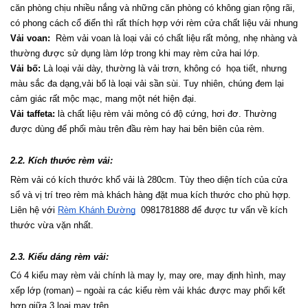
căn phòng chịu nhiều nắng và những căn phòng có không gian rộng rãi, 
có phong cách cổ điển thì rất thích hợp với rèm cửa chất liệu vải nhung
Vải voan:
  Rèm vải voan là loại vải có chất liệu rất mỏng, nhẹ nhàng và 
thường được sử dụng làm lớp trong khi may rèm cửa hai lớp.
Vải bố:
 Là loại vải dày, thường là vải trơn, không có  họa tiết, nhưng 
màu sắc đa dạng,vải bố là loại vải sần sùi. Tuy nhiên, chúng đem lại 
cảm giác rất mộc mạc, mang một nét hiện đại.
Vải taffeta:
 là chất liệu rèm vải mỏng có độ cứng, hơi đơ. Thường 
được dùng để phối màu trên đầu rèm hay hai bên biên của rèm.
2.2. Kích thước rèm vải:
Rèm vải có kích thước khổ vải là 280cm. Tùy theo diện tích của cửa 
sổ và vị trí treo rèm mà khách hàng đặt mua kích thước cho phù hợp. 
Liên hệ với 
Rèm Khánh Đường
  0981781888 để được tư vấn về kích 
thước vừa vặn nhất.
2.3. Kiểu dáng rèm vải:
Có 4 kiểu may rèm vải chính là may ly, may ore, may định hình, may 
xếp lớp (roman) – ngoài ra các kiểu rèm vải khác được may phối kết 
hợp giữa 3 loại may trên.