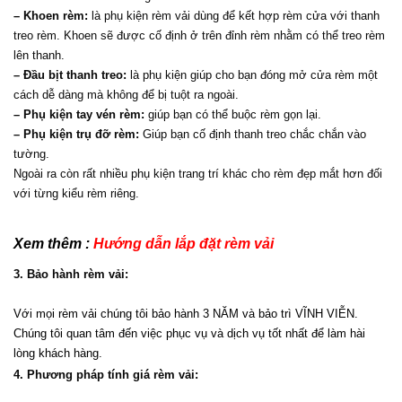
– Khoen rèm:
 là phụ kiện rèm vải dùng để kết hợp rèm cửa với thanh 
treo rèm. Khoen sẽ được cố định ở trên đỉnh rèm nhằm có thể treo rèm 
lên thanh.
– Đầu bịt thanh treo:
 là phụ kiện giúp cho bạn đóng mở cửa rèm một 
cách dễ dàng mà không để bị tuột ra ngoài.
– Phụ kiện tay vén rèm:
 giúp bạn có thể buộc rèm gọn lại.
– Phụ kiện trụ đỡ rèm:
 Giúp bạn cố định thanh treo chắc chắn vào 
tường.
Ngoài ra còn rất nhiều phụ kiện trang trí khác cho rèm đẹp mắt hơn đối 
với từng kiểu rèm riêng.
Xem thêm : 
Hướng dẫn lắp đặt rèm vải 
3. Bảo hành rèm vải:
Với mọi rèm vải chúng tôi bảo hành 3 NĂM và bảo trì VĨNH VIỄN. 
Chúng tôi quan tâm đến việc phục vụ và dịch vụ tốt nhất để làm hài 
lòng khách hàng.
4. Phương pháp tính giá rèm vải: