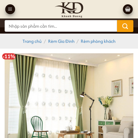
Bỏ
qua
nội
Tìm
dung
kiếm:
Trang chủ
/
Rèm Gia Đình
/
Rèm phòng khách
-11%