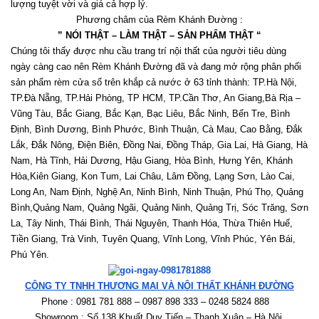
lượng tuyệt vời và giá cả hợp lý.
Phương châm của Rèm Khánh Đường :
” NÓI THẬT – LÀM THẬT – SẢN PHẨM THẬT “
Chúng tôi thấy được nhu cầu trang trí nội thất của người tiêu dùng 
ngày càng cao nên Rèm Khánh Đường đã và đang mở rộng phân phối 
sản phẩm rèm cửa sổ trên khắp cả nước ở 63 tỉnh thành: TP.Hà Nội, 
TP.Đà Nẵng, TP.Hải Phòng, TP HCM, TP.Cần Thơ, An Giang,Bà Rịa – 
Vũng Tàu, Bắc Giang, Bắc Kạn, Bạc Liêu, Bắc Ninh, Bến Tre, Bình 
Định, Bình Dương, Bình Phước, Bình Thuận, Cà Mau, Cao Bằng, Đắk 
Lắk, Đắk Nông, Điện Biên, Đồng Nai, Đồng Tháp, Gia Lai, Hà Giang, Hà 
Nam, Hà Tĩnh, Hải Dương, Hậu Giang, Hòa Bình, Hưng Yên, Khánh 
Hòa,Kiên Giang, Kon Tum, Lai Châu, Lâm Đồng, Lạng Sơn, Lào Cai, 
Long An, Nam Định, Nghệ An, Ninh Bình, Ninh Thuận, Phú Thọ, Quảng 
Bình,Quảng Nam, Quảng Ngãi, Quảng Ninh, Quảng Trị, Sóc Trăng, Sơn 
La, Tây Ninh, Thái Bình, Thái Nguyên, Thanh Hóa, Thừa Thiên Huế, 
Tiền Giang, Trà Vinh, Tuyên Quang, Vĩnh Long, Vĩnh Phúc, Yên Bái, 
Phú Yên. 
CÔNG TY TNHH THƯƠNG MẠI VÀ NỘI THẤT KHÁNH ĐƯỜNG
Phone : 0981 781 888 – 0987 898 333 – 0248 5824 888   
Showroom : Số 138 Khuất Duy Tiến – Thanh Xuân – Hà Nội.