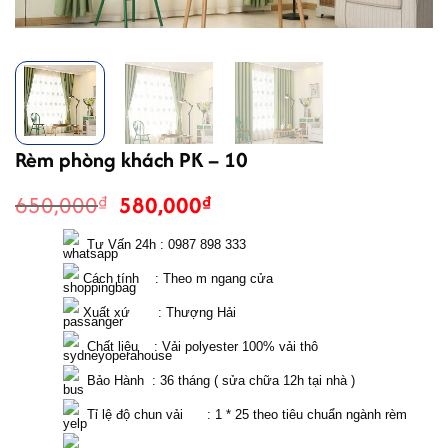
Rèm phòng khách PK – 10
Giá
Giá
650,000
580,000
₫
₫
gốc
hiện
là:
tại
  Tư Vấn 24h : 0987 898 333 
650,000₫.
là:
 Cách tính    : Theo m ngang cửa 
580,000₫.
 Xuất xứ       : Thượng Hải
  Chất liệu    : Vải polyester 100% vải thô
  Bảo Hành  : 36 tháng ( sửa chữa 12h tại nhà )
  Tỉ lệ độ chun vải      : 1 * 25 theo tiêu chuẩn ngành rèm