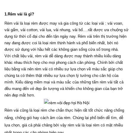
1.Rèm vải là gì?
Rèm vải là loại rèm được may và gia công từ các loại vải : vải voan, 
vải gấm, vải cotton, vải lụa, vải nhung, vải bố….rất được ưa chuộng sử 
dụng từ thời cổ đại cho đến tận ngày nay. Rèm vải trên thị trường hiện 
nay đang được coi là loại rèm thịnh hành và phổ biến nhất, bởi nó 
được sử dụng với hầu hết các không gian sống cửa sổ trong nhà.
Với chất liệu vải, rèm vải dễ dàng được may thành nhiều kiểu dáng 
khác nhau thích hợp cho mọi phong cách căn phòng. Chính bởi chất 
liệu bằng vải nên rèm vải có nhiều sự lựa chọn về màu sắc giúp cho 
chúng ta có thêm thật nhiều sự lựa chọn lý tưởng cho căn hộ của 
mình. Kiểu dáng mềm mại và màu sắc của những tấm rèm vải tất cả 
đều mang đến vẻ đẹp ấn tượng và khiến cho không gian của bạn trở 
nên đẹp mắt hơn.
Rèm vải cũng là loại rèm che chắn thực hiện rất tốt chức năng chống 
nắng, chống gió hay cách âm của rèm. Chúng lại phổ biến dễ tìm, dễ 
lựa chọn, giá cả phải chăng bởi vậy rèm vải là loại rèm có mặt nhiều 
nhất trong các căn phòng hiện nay.