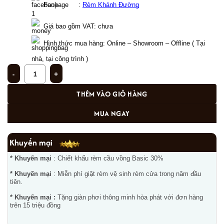
  Fanpage     : 
Rèm Khánh Đường
Giá bao gồm VAT: chưa  
Hình thức mua hàng: Online – Showroom – Offline ( Tại 
nhà, tại công trình ) 
Rèm phòng khách PK - 10 số lượng
THÊM VÀO GIỎ HÀNG
MUA NGAY
Khuyến mại
* Khuyến mại
: Chiết khấu rèm cầu vồng Basic 30%
* Khuyến mại
: Miễn phí giặt rèm vệ sinh rèm cửa trong năm đầu
tiên.
* Khuyến mại :
Tặng giàn phơi thông minh hòa phát với đơn hàng
trên 15 triệu đồng