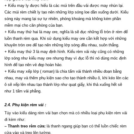
+ Kiểu may ly được hiểu là các múi trên đầu vải được may nhún lại. 
Các múi rèm chiết ly tạo nên những lớp sóng loe dần xuống dưới. Kiểu 
sóng này mang lại sự tự nhiên, phóng khoáng mà không kém phần 
mềm mại cho căn phòng của bạn.
+ Kiểu may thứ hai là may ore, nghĩa là sẽ đục những lỗ tròn ở rèm để 
luồn thanh rèm qua. Khi sử dụng kiểu may ore cần kết hợp với những 
khuyên tròn ore để tạo nên những lớp sóng đều nhau, suôn thẳng.
+ Kiểu may thứ 3 là may định hình. Kiểu rèm vải này cũng có những 
lớp sóng như kiểu may ore nhưng thay vì đục lỗ thì nó dùng móc định 
hình để tạo nên vẻ đẹp hoàn hảo.
+ Kiểu may xếp lớp ( roman) là chia tấm vải thành nhiều đoạn bằng 
nhau, may và thêm phụ kiện sao cho tạo thành nhiều ô, khi kéo lên các 
ô sẽ xếp lên nhau tạo thành lớp như quạt giấy, khi thả xuống hết sẽ 
như 1 tấm vải phẳng.
2.4. Phụ kiện rèm vải :
Tùy vào kiểu dáng rèm vải bạn chọn mà có nhiều loại phụ kiện rèm vải 
đi kèm như:
– Thanh treo rèm cửa:
 là thanh ngang giúp bạn có thể luồn chiếc rèm 
cửa vào và treo lên tường.