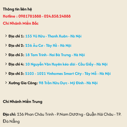
830,000₫.
Thông tin liên hệ
Hotline : 0981781888 - 024.858.24888
Chi Nhánh Miền Bắc
Địa chỉ 1:
155 Vũ Hữu - Thanh Xuân - Hà Nội
Địa chỉ 2:
236 Âu Cơ - Tây Hồ - Hà Nội
Địa chỉ 3:
18 Tam Trinh - Hai Bà Trưng - Hà Nội
Địa chỉ 4:
10 Nguyễn Văn Huyên kéo dài - Cầu Giấy - Hà Nội
Địa chỉ 5:
S103 - 1021 Vinhomes Smart City - Tây Mỗ - Hà Nội
Xưởng Gia Công:
98 Trần Hữu Dực - Mỹ Đình - Hà Nội
Chi Nhánh Miền Trung
Địa chỉ:
236 Phan Châu Trinh - P.Nam Dương - Quận Hải Châu - TP.
Đà Nẵng