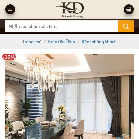
Bỏ
qua
nội
Tìm
dung
kiếm:
Trang chủ
/
Rèm Gia Đình
/
Rèm phòng khách
-10%