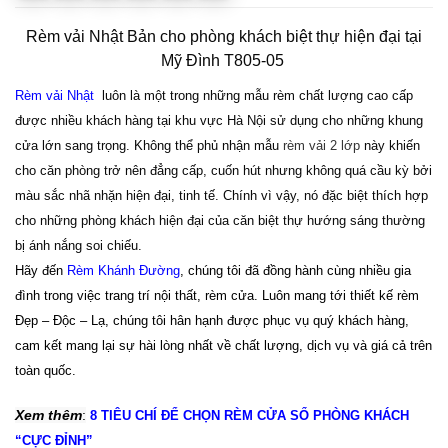
Rèm vải Nhật Bản cho phòng khách biệt thự hiện đại tại
Mỹ Đình T805-05
Rèm vải Nhật
luôn là một trong những mẫu rèm chất lượng cao cấp
được nhiều khách hàng tại khu vực Hà Nội sử dụng cho những khung
cửa lớn sang trọng. Không thể phủ nhận mẫu
rèm vải 2 lớp
này khiến
cho căn phòng trở nên đẳng cấp, cuốn hút nhưng không quá cầu kỳ bởi
màu sắc nhã nhặn hiện đại, tinh tế. Chính vì vậy, nó đặc biệt thích hợp
cho những phòng khách hiện đại của căn biệt thự hướng sáng thường
bị ánh nắng soi chiếu.
Hãy đến
Rèm Khánh Đường
, chúng tôi
đã đồng hành cùng nhiều gia
đình trong việc trang trí nội thất, rèm cửa.
Luôn mang tới thiết kế rèm
Đẹp – Độc – Lạ, chúng tôi
hân hạnh được phục vụ quý khách hàng,
cam kết mang lại sự hài lòng nhất về chất lượng, dịch vụ và giá cả trên
toàn quốc.
Xem thêm
:
8 TIÊU CHÍ ĐỂ CHỌN RÈM CỬA SỔ PHÒNG KHÁCH
“CỰC ĐỈNH”