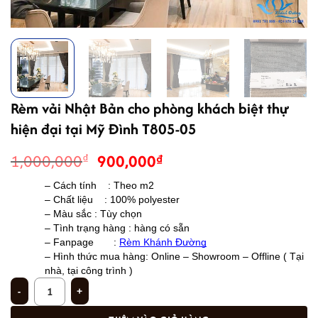
Rèm vải Nhật Bản cho phòng khách biệt thự
hiện đại tại Mỹ Đình T805-05
Giá
Giá
1,000,000
900,000
₫
₫
gốc
hiện
– Cách tính    : Theo m2
là:
tại
– Chất liệu    : 100% polyester 
1,000,000₫.
là:
– Màu sắc : Tùy chọn 
900,000₫.
– Tình trạng hàng : hàng có sẵn 
– Fanpage       : 
Rèm Khánh Đường
– 
Hình thức mua hàng: Online – Showroom – Offline ( Tại 
nhà, tại công trình )
Rèm vải Nhật Bản cho phòng khách biệt thự hiện đại tại Mỹ Đình T805-05 số