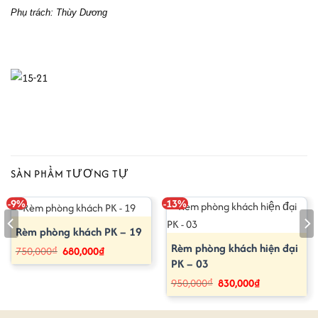
Phụ trách: Thùy Dương
SẢN PHẨM TƯƠNG TỰ
-9%
-13%
Rèm phòng khách PK – 19
Rèm phòng khách hiện đại
Giá
Giá
750,000
₫
680,000
₫
gốc
hiện
PK – 03
là:
tại
750,000₫.
là:
Giá
Giá
950,000
₫
830,000
₫
680,000₫.
gốc
hiện
là:
tại
950,000₫.
là: