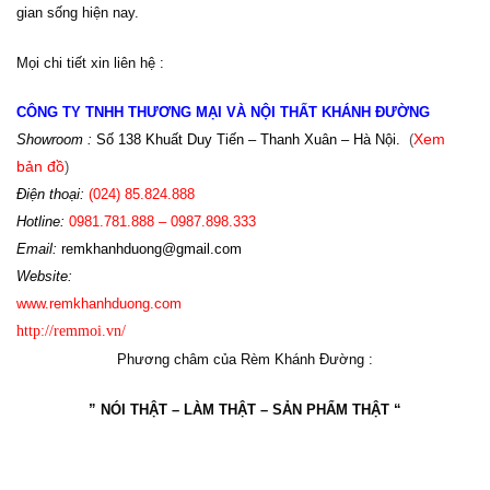
gian sống hiện nay.
Mọi chi tiết xin liên hệ :
CÔNG TY TNHH THƯƠNG MẠI VÀ NỘI THẤT KHÁNH ĐƯỜNG
Showroom :
Số 138 Khuất Duy Tiến – Thanh Xuân – Hà Nội.
(
Xem
bản đồ
)
Điện th
oại:
(024)
85.824.888
Hotline
:
0981.781.888 – 0987.898.333
Email:
r
emkhanhduong@gmail.com
Website:
www
.
remkhanhduong.com
http://remmoi.vn/
Phương châm của Rèm Khánh Đường :
” NÓI THẬT – LÀM THẬT – SẢN PHẨM THẬT “