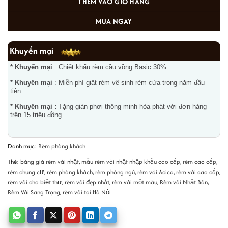
THÊM VÀO GIỎ HÀNG
MUA NGAY
Khuyến mại
* Khuyến mại
: Chiết khấu rèm cầu vồng Basic 30%
* Khuyến mại
: Miễn phí giặt rèm vệ sinh rèm cửa trong năm đầu
tiên.
* Khuyến mại :
Tặng giàn phơi thông minh hòa phát với đơn hàng
trên 15 triệu đồng
Danh mục:
Rèm phòng khách
Thẻ:
bảng giá rèm vải nhật
,
mẫu rèm vải nhật nhập khẩu cao cấp
,
rèm cao cấp
,
rèm chung cư
,
rèm phòng khách
,
rèm phòng ngủ
,
rèm vải Acica
,
rèm vải cao cấp
,
rèm vải cho biệt thự
,
rèm vải đẹp nhất
,
rèm vải một màu
,
Rèm vải Nhật Bản
,
Rèm Vải Sang Trọng
,
rèm vải tại Hà Nội