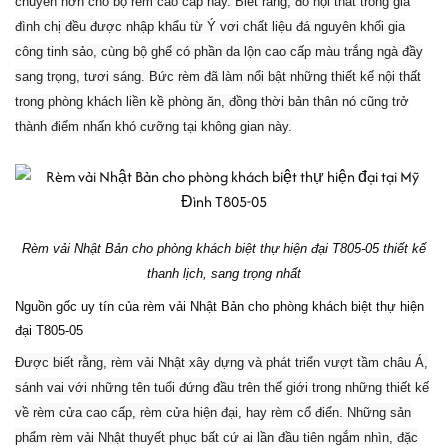
chuyển hơn cho bộ rèm cao cấp này. Biết rằng, đồ nội thất trong gia
đình chị đều được nhập khẩu từ Ý vơi chất liệu đá nguyên khối gia
công tinh sảo, cùng bộ ghế có phần da lộn cao cấp màu trắng ngà đầy
sang trọng, tươi sáng. Bức rèm đã làm nổi bật những thiết kế nội thất
trong phòng khách liền kề phòng ăn, đồng thời bản thân nó cũng trở
thành điểm nhấn khó cưỡng tại không gian này.
Rèm vải Nhật Bản cho phòng khách biệt thự hiện đại T805-05 thiết kế
thanh lịch, sang trọng nhất
Nguồn gốc uy tín của rèm vải Nhật Bản cho phòng khách biệt thự hiện
đại T805-05
Được biết rằng, rèm vải Nhật xây dựng và phát triển vượt tầm châu Á,
sánh vai với những tên tuổi đứng đầu trên thế giới trong những thiết kế
về rèm cửa cao cấp, rèm cửa hiện đại, hay rèm cổ điển. Những sản
phẩm rèm vải Nhật thuyết phục bất cứ ai lần đầu tiên ngắm nhìn, đặc