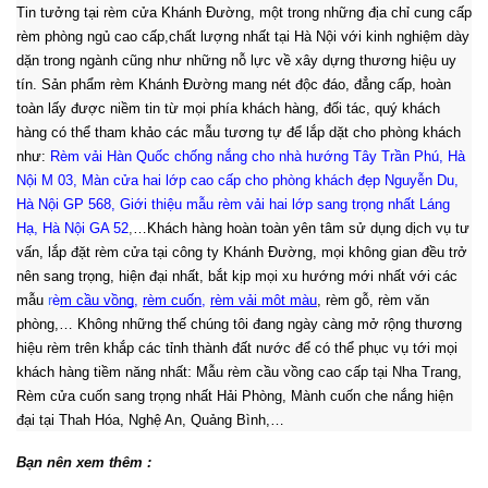
Tin tưởng tại rèm cửa Khánh Đường, một trong những địa chỉ cung cấp
rèm phòng ngủ cao cấp,chất lượng nhất tại Hà Nội
với kinh nghiệm dày
dặn trong ngành cũng như những nỗ lực về xây dựng thương hiệu uy
tín
. Sản phẩm rèm Khánh Đường mang nét độc đáo, đẳng cấp, hoàn
toàn lấy được niềm tin từ mọi phía khách hàng, đối tác, quý khách
hàng có thể tham khảo các mẫu tương tự để lắp dặt cho phòng khách
như:
Rèm vải Hàn Quốc chống nắng cho nhà hướng Tây Trần Phú, Hà
Nội M 03
,
Màn cửa hai lớp cao cấp cho phòng khách đẹp Nguyễn Du,
Hà Nội GP 568
,
Giới thiệu mẫu rèm vải hai lớp sang trọng nhất Láng
Hạ, Hà Nội GA 52
,
…
Khách hàng hoàn toàn yên tâm sử dụng dịch vụ tư
vấn, lắp đặt rèm cửa tại công ty Khánh Đường, mọi không gian đều trở
nên sang trọng, hiện đại nhất, bắt kịp mọi xu hướng mới nhất với các
mẫu
r
è
m cầu vồng
, 
rèm cuốn
, 
rèm vải một màu
, rèm gỗ, rèm văn
phòng,… Không những thế chúng tôi đang ngày càng mở rộng thương
hiệu rèm trên khắp các tỉnh thành đất nước để có thể phục vụ tới mọi
:
khách hàng tiềm năng nhất
Mẫu rèm cầu vồng cao cấp tại Nha Trang,
Rèm cửa cuốn sang trọng nhất Hải Phòng, Mành cuốn che nắng hiện
đại tại Thah Hóa, Nghệ An, Quảng Bình,…
Bạn nên xem thêm :