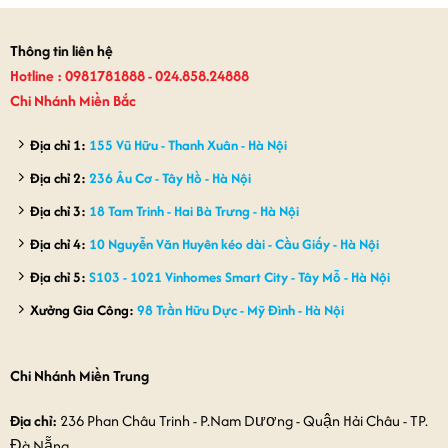
950,000₫.
là:
830,000₫.
Thông tin liên hệ
Hotline : 0981781888 - 024.858.24888
Chi Nhánh Miền Bắc
Địa chỉ 1:
155 Vũ Hữu - Thanh Xuân - Hà Nội
Địa chỉ 2:
236 Âu Cơ - Tây Hồ - Hà Nội
Địa chỉ 3:
18 Tam Trinh - Hai Bà Trưng - Hà Nội
Địa chỉ 4:
10 Nguyễn Văn Huyên kéo dài - Cầu Giấy - Hà Nội
Địa chỉ 5:
S103 - 1021 Vinhomes Smart City - Tây Mỗ - Hà Nội
Xưởng Gia Công:
98 Trần Hữu Dực - Mỹ Đình - Hà Nội
Chi Nhánh Miền Trung
Địa chỉ:
236 Phan Châu Trinh - P.Nam Dương - Quận Hải Châu - TP.
Đà Nẵng