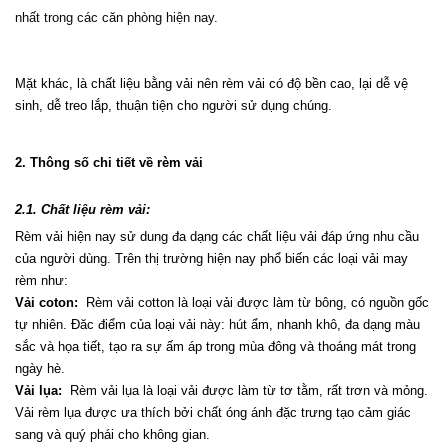
nhất trong các căn phòng hiện nay.
Mặt khác, là chất liệu bằng vải nên rèm vải có độ bền cao, lại dễ vệ 
sinh, dễ treo lắp, thuận tiện cho người sử dụng chúng.
2. Thông số chi tiết về rèm vải
2.1. Chất liệu rèm vải:
Rèm vải hiện nay sử dung đa dạng các chất liệu vải đáp ứng nhu cầu 
của người dùng. Trên thị trường hiện nay phổ biến các loại vải may 
rèm như:
Vải coton:
  Rèm vải cotton là loại vải được làm từ bông, có nguồn gốc 
tự nhiên. Đăc điểm của loại vải này: hút ẩm, nhanh khô, đa dạng màu 
sắc và họa tiết, tạo ra sự ấm áp trong mùa đông và thoáng mát trong 
ngày hè.
Vải lụa:
  Rèm vải lụa là loại vải được làm từ tơ tằm, rất trơn và mỏng. 
Vải rèm lụa được ưa thích bởi chất óng ánh đặc trưng tạo cảm giác 
sang và quý phái cho không gian.