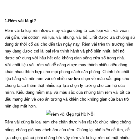
1.Rèm vải là gì?
Rèm vải là loại rèm được may và gia công từ các loại vải : vải voan, 
vải gấm, vải cotton, vải lụa, vải nhung, vải bố….rất được ưa chuộng sử 
dụng từ thời cổ đại cho đến tận ngày nay. Rèm vải trên thị trường hiện 
nay đang được coi là loại rèm thịnh hành và phổ biến nhất, bởi nó 
được sử dụng với hầu hết các không gian sống cửa sổ trong nhà.
Với chất liệu vải, rèm vải dễ dàng được may thành nhiều kiểu dáng 
khác nhau thích hợp cho mọi phong cách căn phòng. Chính bởi chất 
liệu bằng vải nên rèm vải có nhiều sự lựa chọn về màu sắc giúp cho 
chúng ta có thêm thật nhiều sự lựa chọn lý tưởng cho căn hộ của 
mình. Kiểu dáng mềm mại và màu sắc của những tấm rèm vải tất cả 
đều mang đến vẻ đẹp ấn tượng và khiến cho không gian của bạn trở 
nên đẹp mắt hơn.
Rèm vải cũng là loại rèm che chắn thực hiện rất tốt chức năng chống 
nắng, chống gió hay cách âm của rèm. Chúng lại phổ biến dễ tìm, dễ 
lựa chọn, giá cả phải chăng bởi vậy rèm vải là loại rèm có mặt nhiều 