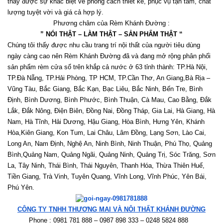
thấy được sự khác biệt về phong cách thiết kế, phục vụ tận tâm, chất 
lượng tuyệt vời và giá cả hợp lý.
Phương châm của Rèm Khánh Đường :
” NÓI THẬT – LÀM THẬT – SẢN PHẨM THẬT “
Chúng tôi thấy được nhu cầu trang trí nội thất của người tiêu dùng 
ngày càng cao nên Rèm Khánh Đường đã và đang mở rộng phân phối 
sản phẩm rèm cửa sổ trên khắp cả nước ở 63 tỉnh thành: TP.Hà Nội, 
TP.Đà Nẵng, TP.Hải Phòng, TP HCM, TP.Cần Thơ, An Giang,Bà Rịa – 
Vũng Tàu, Bắc Giang, Bắc Kạn, Bạc Liêu, Bắc Ninh, Bến Tre, Bình 
Định, Bình Dương, Bình Phước, Bình Thuận, Cà Mau, Cao Bằng, Đắk 
Lắk, Đắk Nông, Điện Biên, Đồng Nai, Đồng Tháp, Gia Lai, Hà Giang, Hà 
Nam, Hà Tĩnh, Hải Dương, Hậu Giang, Hòa Bình, Hưng Yên, Khánh 
Hòa,Kiên Giang, Kon Tum, Lai Châu, Lâm Đồng, Lạng Sơn, Lào Cai, 
Long An, Nam Định, Nghệ An, Ninh Bình, Ninh Thuận, Phú Thọ, Quảng 
Bình,Quảng Nam, Quảng Ngãi, Quảng Ninh, Quảng Trị, Sóc Trăng, Sơn 
La, Tây Ninh, Thái Bình, Thái Nguyên, Thanh Hóa, Thừa Thiên Huế, 
Tiền Giang, Trà Vinh, Tuyên Quang, Vĩnh Long, Vĩnh Phúc, Yên Bái, 
Phú Yên. 
CÔNG TY TNHH THƯƠNG MẠI VÀ NỘI THẤT KHÁNH ĐƯỜNG
Phone : 0981 781 888 – 0987 898 333 – 0248 5824 888   