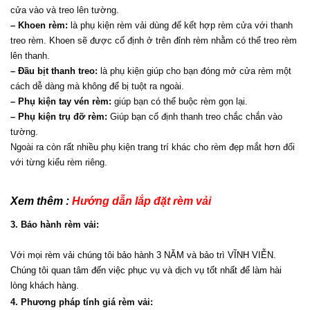
cửa vào và treo lên tường.
– Khoen rèm:
 là phụ kiện rèm vải dùng để kết hợp rèm cửa với thanh 
treo rèm. Khoen sẽ được cố định ở trên đỉnh rèm nhằm có thể treo rèm 
lên thanh.
– Đầu bịt thanh treo:
 là phụ kiện giúp cho bạn đóng mở cửa rèm một 
cách dễ dàng mà không để bị tuột ra ngoài.
– Phụ kiện tay vén rèm:
 giúp bạn có thể buộc rèm gọn lại.
– Phụ kiện trụ đỡ rèm:
 Giúp bạn cố định thanh treo chắc chắn vào 
tường.
Ngoài ra còn rất nhiều phụ kiện trang trí khác cho rèm đẹp mắt hơn đối 
với từng kiểu rèm riêng.
Xem thêm : 
Hướng dẫn lắp đặt rèm vải 
3. Bảo hành rèm vải:
Với mọi rèm vải chúng tôi bảo hành 3 NĂM và bảo trì VĨNH VIỄN. 
Chúng tôi quan tâm đến việc phục vụ và dịch vụ tốt nhất để làm hài 
lòng khách hàng.
4. Phương pháp tính giá rèm vải: