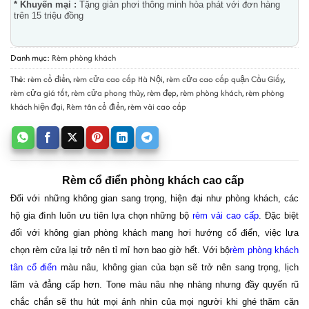
* Khuyến mại :
Tặng giàn phơi thông minh hòa phát với đơn hàng
trên 15 triệu đồng
Danh mục:
Rèm phòng khách
Thẻ:
rèm cổ điển
,
rèm cửa cao cấp Hà Nội
,
rèm cửa cao cấp quận Cầu Giấy
,
rèm cửa giá tốt
,
rèm cửa phong thủy
,
rèm đẹp
,
rèm phòng khách
,
rèm phòng
khách hiện đại
,
Rèm tân cổ điển
,
rèm vải cao cấp
Rèm cổ điển phòng khách cao cấp
Đối với những không gian sang trọng, hiện đại như phòng khách, các
hộ gia đình luôn ưu tiên lựa chọn những bộ
rèm vải cao cấp
. Đặc biệt
đối với không gian phòng khách mang hơi hướng cổ điển, việc lựa
chọn rèm cửa lại trở nên tỉ mỉ hơn bao giờ hết. Với bộ
rèm phòng khách
tân cổ điển
màu nâu, không gian của bạn sẽ trở nên sang trọng, lịch
lãm và đẳng cấp hơn. Tone màu nâu nhẹ nhàng nhưng đầy quyến rũ
chắc chắn sẽ thu hút mọi ánh nhìn của mọi người khi ghé thăm căn