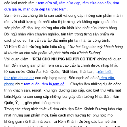
các loại mành rèm : 
rèm cửa sổ, rèm cửa đẹp, rèm cửa cao cấp, rèm 
cửa giá rẻ, màn cửa đẹp tại Việt Nam
.
Sứ mệnh của chúng tôi là sản xuất và cung cấp những sản phẩm mành 
rèm với chất lượng tốt nhất cho thị trường, và không ngừng cải tiến 
sản phẩm để đáp ứng những nhu cầu khắt khe nhất của khách hàng. 
Đội ngũ nhân viên chuyên nghiệp, tận tâm trong từng sản phẩm và 
cách phục vụ. Tư vấn và lắp đặt miễn phí tại nhà, tại công trình.
Vì Rèm Khánh Đường luôn hiểu rằng: 
” Sự hài lòng của quý khách hàng 
là thước đo cho sản phẩm và phát triển của Khánh Đường”
Với quan điểm : “
RÈM CHO NHỮNG NGƯỜI CÓ TIỀN
” chúng tôi quan 
tâm đến những sản phẩm rèm cửa cao cấp là chính được nhập khẩu 
từ các nước Châu Âu, Hàn Quốc, Nhật Bản, Thái Lan,…
rèm biệt 
thự
,
rèm chung cư
 cao cấp hạng sang. Bên cạnh đó có cả
 rèm văn 
phòng
 như:
 rèm cuốn
, 
rèm lá
,
rèm gỗ
,
… Chuyên làm những dự án công 
trình khách sạn, resort, khu nghỉ dưỡng cao cấp, các biệt thự villa mặt 
biển.Ngoài ra còn cung cấp những loại giấy dán tường Nhật Bản, Hàn 
Quốc, Ý,…, giàn phơi thông minh.
Trong các công trình thiết kế rèm cửa đẹp Rèm Khánh Đường luôn cập 
nhật những sản phẩm mới, kiểu cách mới hướng tới phù hợp mọi 
không gian nội thất nhà bạn. Tại Rèm Khánh Đường các bạn sẽ tìm 