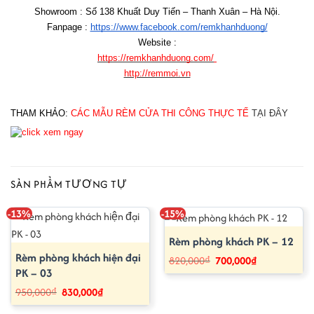
Showroom : Số 138 Khuất Duy Tiến – Thanh Xuân – Hà Nội.
Fanpage : 
https://www.facebook.com/remkhanhduong/
Website :
https://remkhanhduong.com/
http://remmoi.vn
THAM KHẢO: 
CÁC MẪU RÈM CỬA THI CÔNG THỰC TẾ
TẠI ĐÂY
SẢN PHẨM TƯƠNG TỰ
-13%
-15%
Rèm phòng khách PK – 12
Rèm phòng khách hiện đại
Giá
Giá
820,000
₫
700,000
₫
gốc
hiện
PK – 03
là:
tại
820,000₫.
là:
Giá
Giá
950,000
₫
830,000
₫
700,000₫.
gốc
hiện
là:
tại