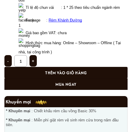
  Tỉ lệ độ chun vải      : 1 * 25 theo tiêu chuẩn ngành rèm
  Fanpage     : 
Rèm Khánh Đường
Giá bao gồm VAT: chưa  
Hình thức mua hàng: Online – Showroom – Offline ( Tại 
nhà, tại công trình ) 
Rèm phòng khách cổ điển PK - 02 số lượng
THÊM VÀO GIỎ HÀNG
MUA NGAY
Khuyến mại
* Khuyến mại
: Chiết khấu rèm cầu vồng Basic 30%
* Khuyến mại
: Miễn phí giặt rèm vệ sinh rèm cửa trong năm đầu
tiên.