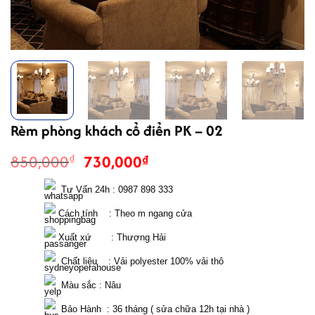
Rèm phòng khách cổ điển PK – 02
Giá
Giá
850,000
730,000
₫
₫
gốc
hiện
là:
tại
  Tư Vấn 24h : 0987 898 333 
850,000₫.
là:
 Cách tính    : Theo m ngang cửa 
730,000₫.
 Xuất xứ       : Thượng Hải
  Chất liệu    : Vải polyester 100% vải thô
  Màu sắc : Nâu 
  Bảo Hành  : 36 tháng ( sửa chữa 12h tại nhà )