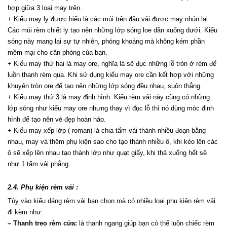
hợp giữa 3 loại may trên.
+ Kiểu may ly được hiểu là các múi trên đầu vải được may nhún lại. 
Các múi rèm chiết ly tạo nên những lớp sóng loe dần xuống dưới. Kiểu 
sóng này mang lại sự tự nhiên, phóng khoáng mà không kém phần 
mềm mại cho căn phòng của bạn.
+ Kiểu may thứ hai là may ore, nghĩa là sẽ đục những lỗ tròn ở rèm để 
luồn thanh rèm qua. Khi sử dụng kiểu may ore cần kết hợp với những 
khuyên tròn ore để tạo nên những lớp sóng đều nhau, suôn thẳng.
+ Kiểu may thứ 3 là may định hình. Kiểu rèm vải này cũng có những 
lớp sóng như kiểu may ore nhưng thay vì đục lỗ thì nó dùng móc định 
hình để tạo nên vẻ đẹp hoàn hảo.
+ Kiểu may xếp lớp ( roman) là chia tấm vải thành nhiều đoạn bằng 
nhau, may và thêm phụ kiện sao cho tạo thành nhiều ô, khi kéo lên các 
ô sẽ xếp lên nhau tạo thành lớp như quạt giấy, khi thả xuống hết sẽ 
như 1 tấm vải phẳng.
2.4. Phụ kiện rèm vải :
Tùy vào kiểu dáng rèm vải bạn chọn mà có nhiều loại phụ kiện rèm vải 
đi kèm như:
– Thanh treo rèm cửa:
 là thanh ngang giúp bạn có thể luồn chiếc rèm 