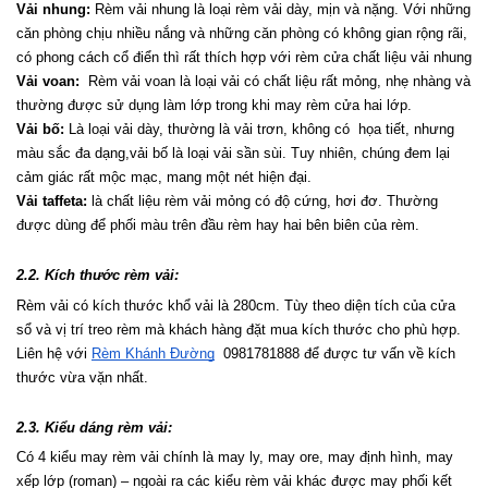
Vải nhung:
 Rèm vải nhung là loại rèm vải dày, mịn và nặng. Với những 
căn phòng chịu nhiều nắng và những căn phòng có không gian rộng rãi, 
có phong cách cổ điển thì rất thích hợp với rèm cửa chất liệu vải nhung
Vải voan:
  Rèm vải voan là loại vải có chất liệu rất mỏng, nhẹ nhàng và 
thường được sử dụng làm lớp trong khi may rèm cửa hai lớp.
Vải bố:
 Là loại vải dày, thường là vải trơn, không có  họa tiết, nhưng 
màu sắc đa dạng,vải bố là loại vải sần sùi. Tuy nhiên, chúng đem lại 
cảm giác rất mộc mạc, mang một nét hiện đại.
Vải taffeta:
 là chất liệu rèm vải mỏng có độ cứng, hơi đơ. Thường 
được dùng để phối màu trên đầu rèm hay hai bên biên của rèm.
2.2. Kích thước rèm vải:
Rèm vải có kích thước khổ vải là 280cm. Tùy theo diện tích của cửa 
sổ và vị trí treo rèm mà khách hàng đặt mua kích thước cho phù hợp. 
Liên hệ với 
Rèm Khánh Đường
  0981781888 để được tư vấn về kích 
thước vừa vặn nhất.
2.3. Kiểu dáng rèm vải:
Có 4 kiểu may rèm vải chính là may ly, may ore, may định hình, may 
xếp lớp (roman) – ngoài ra các kiểu rèm vải khác được may phối kết 