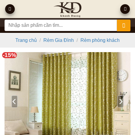
Bỏ
qua
nội
Tìm
dung
kiếm:
Trang chủ
/
Rèm Gia Đình
/
Rèm phòng khách
-15%