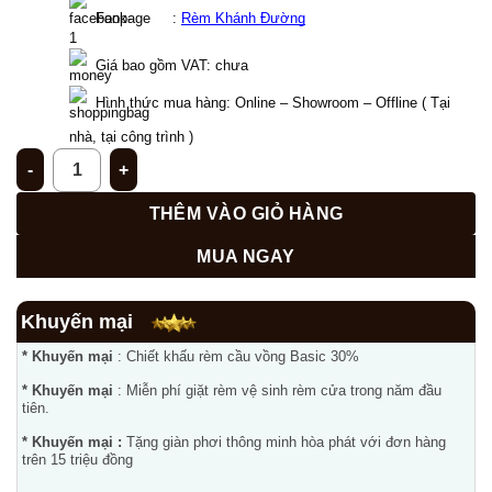
  Fanpage     : 
Rèm Khánh Đường
Giá bao gồm VAT: chưa  
Hình thức mua hàng: Online – Showroom – Offline ( Tại 
nhà, tại công trình ) 
Rèm phòng khách PK - 26 số lượng
THÊM VÀO GIỎ HÀNG
MUA NGAY
Khuyến mại
* Khuyến mại
: Chiết khấu rèm cầu vồng Basic 30%
* Khuyến mại
: Miễn phí giặt rèm vệ sinh rèm cửa trong năm đầu
tiên.
* Khuyến mại :
Tặng giàn phơi thông minh hòa phát với đơn hàng
trên 15 triệu đồng