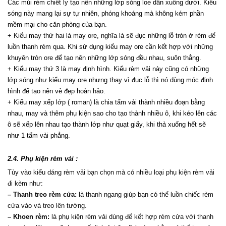
Các múi rèm chiết ly tạo nên những lớp sóng loe dần xuống dưới. Kiểu 
sóng này mang lại sự tự nhiên, phóng khoáng mà không kém phần 
mềm mại cho căn phòng của bạn.
+ Kiểu may thứ hai là may ore, nghĩa là sẽ đục những lỗ tròn ở rèm để 
luồn thanh rèm qua. Khi sử dụng kiểu may ore cần kết hợp với những 
khuyên tròn ore để tạo nên những lớp sóng đều nhau, suôn thẳng.
+ Kiểu may thứ 3 là may định hình. Kiểu rèm vải này cũng có những 
lớp sóng như kiểu may ore nhưng thay vì đục lỗ thì nó dùng móc định 
hình để tạo nên vẻ đẹp hoàn hảo.
+ Kiểu may xếp lớp ( roman) là chia tấm vải thành nhiều đoạn bằng 
nhau, may và thêm phụ kiện sao cho tạo thành nhiều ô, khi kéo lên các 
ô sẽ xếp lên nhau tạo thành lớp như quạt giấy, khi thả xuống hết sẽ 
như 1 tấm vải phẳng.
2.4. Phụ kiện rèm vải :
Tùy vào kiểu dáng rèm vải bạn chọn mà có nhiều loại phụ kiện rèm vải 
đi kèm như:
– Thanh treo rèm cửa:
 là thanh ngang giúp bạn có thể luồn chiếc rèm 
cửa vào và treo lên tường.
– Khoen rèm:
 là phụ kiện rèm vải dùng để kết hợp rèm cửa với thanh 