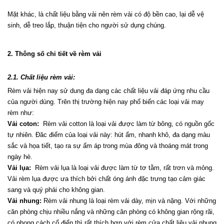
Mặt khác, là chất liệu bằng vải nên rèm vải có độ bền cao, lại dễ vệ 
sinh, dễ treo lắp, thuận tiện cho người sử dụng chúng.
2. Thông số chi tiết về rèm vải
2.1. Chất liệu rèm vải:
Rèm vải hiện nay sử dung đa dạng các chất liệu vải đáp ứng nhu cầu 
của người dùng. Trên thị trường hiện nay phổ biến các loại vải may 
rèm như:
Vải coton:
  Rèm vải cotton là loại vải được làm từ bông, có nguồn gốc 
tự nhiên. Đăc điểm của loại vải này: hút ẩm, nhanh khô, đa dạng màu 
sắc và họa tiết, tạo ra sự ấm áp trong mùa đông và thoáng mát trong 
ngày hè.
Vải lụa:
  Rèm vải lụa là loại vải được làm từ tơ tằm, rất trơn và mỏng. 
Vải rèm lụa được ưa thích bởi chất óng ánh đặc trưng tạo cảm giác 
sang và quý phái cho không gian.
Vải nhung:
 Rèm vải nhung là loại rèm vải dày, mịn và nặng. Với những 
căn phòng chịu nhiều nắng và những căn phòng có không gian rộng rãi, 
có phong cách cổ điển thì rất thích hợp với rèm cửa chất liệu vải nhung