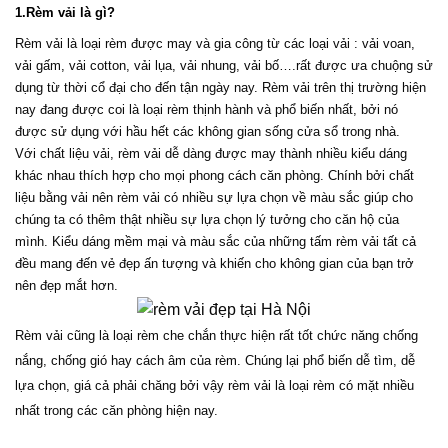
1.Rèm vải là gì?
Rèm vải là loại rèm được may và gia công từ các loại vải : vải voan, 
vải gấm, vải cotton, vải lụa, vải nhung, vải bố….rất được ưa chuộng sử 
dụng từ thời cổ đại cho đến tận ngày nay. Rèm vải trên thị trường hiện 
nay đang được coi là loại rèm thịnh hành và phổ biến nhất, bởi nó 
được sử dụng với hầu hết các không gian sống cửa sổ trong nhà.
Với chất liệu vải, rèm vải dễ dàng được may thành nhiều kiểu dáng 
khác nhau thích hợp cho mọi phong cách căn phòng. Chính bởi chất 
liệu bằng vải nên rèm vải có nhiều sự lựa chọn về màu sắc giúp cho 
chúng ta có thêm thật nhiều sự lựa chọn lý tưởng cho căn hộ của 
mình. Kiểu dáng mềm mại và màu sắc của những tấm rèm vải tất cả 
đều mang đến vẻ đẹp ấn tượng và khiến cho không gian của bạn trở 
nên đẹp mắt hơn.
Rèm vải cũng là loại rèm che chắn thực hiện rất tốt chức năng chống 
nắng, chống gió hay cách âm của rèm. Chúng lại phổ biến dễ tìm, dễ 
lựa chọn, giá cả phải chăng bởi vậy rèm vải là loại rèm có mặt nhiều 
nhất trong các căn phòng hiện nay.