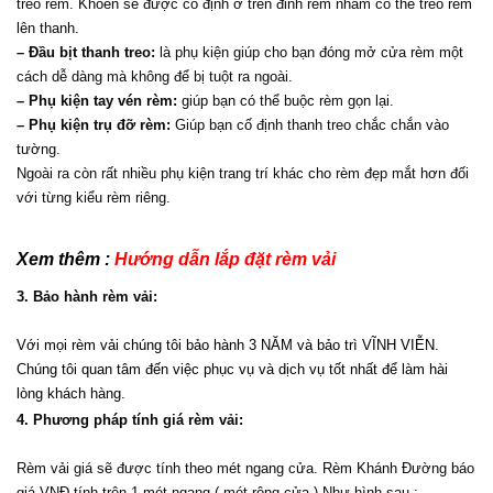
treo rèm. Khoen sẽ được cố định ở trên đỉnh rèm nhằm có thể treo rèm 
lên thanh.
– Đầu bịt thanh treo:
 là phụ kiện giúp cho bạn đóng mở cửa rèm một 
cách dễ dàng mà không để bị tuột ra ngoài.
– Phụ kiện tay vén rèm:
 giúp bạn có thể buộc rèm gọn lại.
– Phụ kiện trụ đỡ rèm:
 Giúp bạn cố định thanh treo chắc chắn vào 
tường.
Ngoài ra còn rất nhiều phụ kiện trang trí khác cho rèm đẹp mắt hơn đối 
với từng kiểu rèm riêng.
Xem thêm : 
Hướng dẫn lắp đặt rèm vải 
3. Bảo hành rèm vải:
Với mọi rèm vải chúng tôi bảo hành 3 NĂM và bảo trì VĨNH VIỄN. 
Chúng tôi quan tâm đến việc phục vụ và dịch vụ tốt nhất để làm hài 
lòng khách hàng.
4. Phương pháp tính giá rèm vải:
Rèm vải giá sẽ được tính theo mét ngang cửa. Rèm Khánh Đường báo 
giá VNĐ tính trên 1 mét ngang ( mét rộng cửa ) Như hình sau :