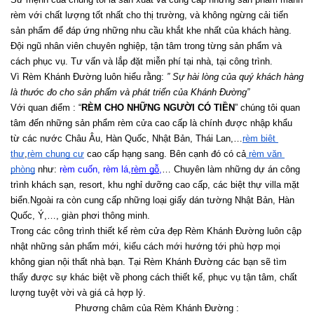
rèm với chất lượng tốt nhất cho thị trường, và không ngừng cải tiến 
sản phẩm để đáp ứng những nhu cầu khắt khe nhất của khách hàng. 
Đội ngũ nhân viên chuyên nghiệp, tận tâm trong từng sản phẩm và 
cách phục vụ. Tư vấn và lắp đặt miễn phí tại nhà, tại công trình.
Vì Rèm Khánh Đường luôn hiểu rằng: 
” Sự hài lòng của quý khách hàng 
là thước đo cho sản phẩm và phát triển của Khánh Đường”
Với quan điểm : “
RÈM CHO NHỮNG NGƯỜI CÓ TIỀN
” chúng tôi quan 
tâm đến những sản phẩm rèm cửa cao cấp là chính được nhập khẩu 
từ các nước Châu Âu, Hàn Quốc, Nhật Bản, Thái Lan,…
rèm biệt 
thự
,
rèm chung cư
 cao cấp hạng sang. Bên cạnh đó có cả
 rèm văn 
phòng
 như:
 rèm cuốn
, 
rèm lá
,
rèm gỗ
,
… Chuyên làm những dự án công 
trình khách sạn, resort, khu nghỉ dưỡng cao cấp, các biệt thự villa mặt 
biển.Ngoài ra còn cung cấp những loại giấy dán tường Nhật Bản, Hàn 
Quốc, Ý,…, giàn phơi thông minh.
Trong các công trình thiết kế rèm cửa đẹp Rèm Khánh Đường luôn cập 
nhật những sản phẩm mới, kiểu cách mới hướng tới phù hợp mọi 
không gian nội thất nhà bạn. Tại Rèm Khánh Đường các bạn sẽ tìm 
thấy được sự khác biệt về phong cách thiết kế, phục vụ tận tâm, chất 
lượng tuyệt vời và giá cả hợp lý.
Phương châm của Rèm Khánh Đường :