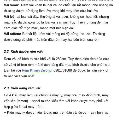
Vải voan:
  Rèm vải voan là loại vải có chất liệu rất mỏng, nhẹ nhàng và 
thường được sử dụng làm lớp trong khi may rèm cửa hai lớp.
Vải bố:
 Là loại vải dày, thường là vải trơn, không có  họa tiết, nhưng 
màu sắc đa dạng,vải bố là loại vải sần sùi. Tuy nhiên, chúng đem lại 
cảm giác rất mộc mạc, mang một nét hiện đại.
Vải taffeta:
 là chất liệu rèm vải mỏng có độ cứng, hơi đơ. Thường 
được dùng để phối màu trên đầu rèm hay hai bên biên của rèm.
2.2. Kích thước rèm vải:
Rèm vải có kích thước khổ vải là 280cm. Tùy theo diện tích của cửa 
sổ và vị trí treo rèm mà khách hàng đặt mua kích thước cho phù hợp. 
Liên hệ với 
Rèm Khánh Đường
  0981781888 để được tư vấn về kích 
thước vừa vặn nhất.
2.3. Kiểu dáng rèm vải:
Có 4 kiểu may rèm vải chính là may ly, may ore, may định hình, may 
xếp lớp (roman) – ngoài ra các kiểu rèm vải khác được may phối kết 
hợp giữa 3 loại may trên.
+ Kiểu may ly được hiểu là các múi trên đầu vải được may nhún lại. 