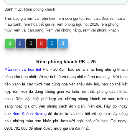
Danh mục:
Rèm phòng khách
Thẻ:
báo giá rèm vải
,
phụ kiện rèm cửa giá tốt
,
rèm cửa đẹp
,
rèm cửa
màu xanh
,
rèm họa tiết giá rẻ
,
rèm phòng ngủ hot 2019
,
rèm phong
thủy
,
rèm vải cản sáng
,
Rèm vải chống nắng
,
rèm vải phòng khách
Rèm phòng khách PK – 26
Mẫu
rèm vải họa tiết
PK – 20 đảm bảo sẽ làm hài lòng những khách
hàng khó tính nhất bởi sự tinh tế và trang nhã mà nó mang lại. Với tone
nền xanh lá cây tươi mát cùng hoa văn thêu dây leo, bạn có thể kết
hợp rèm với đa dạng không gian và kiểu nội thất, phong cách khác
nhau. Rèm đặc biệt phù hợp với những phòng khách có màu tường
sáng hoặc gia chủ yêu phong cách đơn giản, hiện đại. Hãy gọi ngay
cho
Rèm Khánh Đường
để được tư vấn chi tiết về bộ rèm này cũng
như những mẫu rèm khác phù hợp với ngôi nhà của bạn. Gọi ngay:
0981 781 888 để nhận được mức giá ưu đãi nhất.