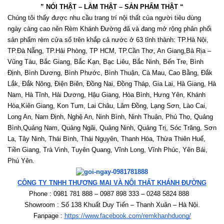
” NÓI THẬT – LÀM THẬT – SẢN PHẨM THẬT “
Chúng tôi thấy được nhu cầu trang trí nội thất của người tiêu dùng 
ngày càng cao nên Rèm Khánh Đường đã và đang mở rộng phân phối 
sản phẩm rèm cửa sổ trên khắp cả nước ở 63 tỉnh thành: TP.Hà Nội, 
TP.Đà Nẵng, TP.Hải Phòng, TP HCM, TP.Cần Thơ, An Giang,Bà Rịa – 
Vũng Tàu, Bắc Giang, Bắc Kạn, Bạc Liêu, Bắc Ninh, Bến Tre, Bình 
Định, Bình Dương, Bình Phước, Bình Thuận, Cà Mau, Cao Bằng, Đắk 
Lắk, Đắk Nông, Điện Biên, Đồng Nai, Đồng Tháp, Gia Lai, Hà Giang, Hà 
Nam, Hà Tĩnh, Hải Dương, Hậu Giang, Hòa Bình, Hưng Yên, Khánh 
Hòa,Kiên Giang, Kon Tum, Lai Châu, Lâm Đồng, Lạng Sơn, Lào Cai, 
Long An, Nam Định, Nghệ An, Ninh Bình, Ninh Thuận, Phú Thọ, Quảng 
Bình,Quảng Nam, Quảng Ngãi, Quảng Ninh, Quảng Trị, Sóc Trăng, Sơn 
La, Tây Ninh, Thái Bình, Thái Nguyên, Thanh Hóa, Thừa Thiên Huế, 
Tiền Giang, Trà Vinh, Tuyên Quang, Vĩnh Long, Vĩnh Phúc, Yên Bái, 
Phú Yên. 
CÔNG TY TNHH THƯƠNG MẠI VÀ NỘI THẤT KHÁNH ĐƯỜNG
Phone : 0981 781 888 – 0987 898 333 – 0248 5824 888   
Showroom : Số 138 Khuất Duy Tiến – Thanh Xuân – Hà Nội.
Fanpage : 
https://www.facebook.com/remkhanhduong/