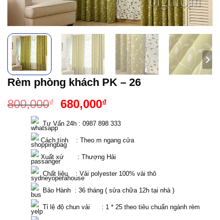
Rèm phòng khách PK – 26
Giá
Giá
800,000
680,000
₫
₫
gốc
hiện
  Tư Vấn 24h : 0987 898 333 
là:
tại
800,000₫.
là:
 Cách tính    : Theo m ngang cửa 
680,000₫.
 Xuất xứ       : Thượng Hải
  Chất liệu    : Vải polyester 100% vải thô
  Bảo Hành  : 36 tháng ( sửa chữa 12h tại nhà )
  Tỉ lệ độ chun vải      : 1 * 25 theo tiêu chuẩn ngành rèm