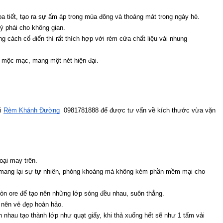
ọa tiết, tạo ra sự ấm áp trong mùa đông và thoáng mát trong ngày hè.
ý phái cho không gian.
 cách cổ điển thì rất thích hợp với rèm cửa chất liệu vải nhung
ất mộc mạc, mang một nét hiện đại.
i 
Rèm Khánh Đường
  0981781888 để được tư vấn về kích thước vừa vặn 
oại may trên.
y mang lại sự tự nhiên, phóng khoáng mà không kém phần mềm mại cho 
ròn ore để tạo nên những lớp sóng đều nhau, suôn thẳng.
 nên vẻ đẹp hoàn hảo.
 nhau tạo thành lớp như quạt giấy, khi thả xuống hết sẽ như 1 tấm vải 