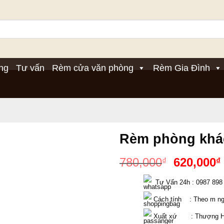
ng
Tư vấn
Rèm cửa văn phòng
Rèm Gia Đình
Rèm phòng khá
Giá
780,000
620,000
₫
₫
gốc
  Tư Vấn 24h : 0987 898
là:
780,000₫
 Cách tính    : Theo m n
 Xuất xứ       : Thượng 