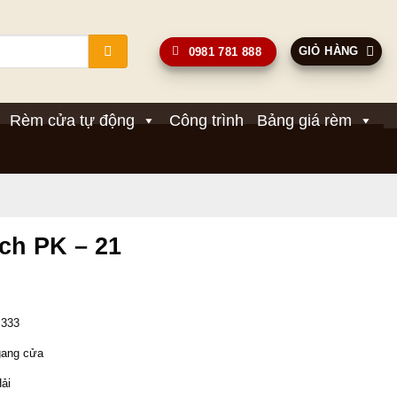
GIỎ HÀNG
0981 781 888
Rèm cửa tự động
Công trình
Bảng giá rèm
ch PK – 21
Giá
hiện
 333 
tại
.
là:
gang cửa 
620,000₫.
Hải