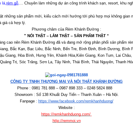
 lá
,
rèm gỗ
,
… Chuyên làm những dự án công trình khách sạn, resort, khu nghỉ
hật những sản phẩm mới, kiểu cách mới hướng tới phù hợp mọi không gian n
à giá cả hợp lý.
Phương châm của Rèm Khánh Đường :
” NÓI THẬT – LÀM THẬT – SẢN PHẨM THẬT “
y càng cao nên Rèm Khánh Đường đã và đang mở rộng phân phối sản phẩm rèm
ang, Bắc Kạn, Bạc Liêu, Bắc Ninh, Bến Tre, Bình Định, Bình Dương, Bình 
ậu Giang, Hòa Bình, Hưng Yên, Khánh Hòa,Kiên Giang, Kon Tum, Lai Châu, 
ảng Trị, Sóc Trăng, Sơn La, Tây Ninh, Thái Bình, Thái Nguyên, Thanh Hóa,
CÔNG TY TNHH THƯƠNG MẠI VÀ NỘI THẤT KHÁNH ĐƯỜNG
Phone : 0981 781 888 – 0987 898 333 – 0248 5824 888   
Showroom : Số 138 Khuất Duy Tiến – Thanh Xuân – Hà Nội.
Fanpage : 
https://www.facebook.com/remkhanhduong/
Website :
https://remkhanhduong.com/
http://remmoi.vn