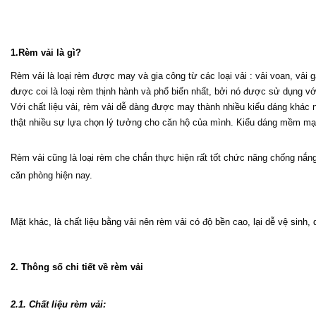
1.Rèm vải là gì?
Rèm vải là loại rèm được may và gia công từ các loại vải : vải voan, vải 
được coi là loại rèm thịnh hành và phổ biến nhất, bởi nó được sử dụng vớ
Với chất liệu vải, rèm vải dễ dàng được may thành nhiều kiểu dáng khác 
thật nhiều sự lựa chọn lý tưởng cho căn hộ của mình. Kiểu dáng mềm mạ
Rèm vải cũng là loại rèm che chắn thực hiện rất tốt chức năng chống nắng,
căn phòng hiện nay.
Mặt khác, là chất liệu bằng vải nên rèm vải có độ bền cao, lại dễ vệ sinh,
2. Thông số chi tiết về rèm vải
2.1. Chất liệu rèm vải: