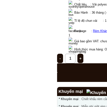
  Chất liệu    : Vải polye
  Bảo Hành  : 36 tháng (
  Tỉ lệ độ chun vải      :
  Fanpage     : 
Rèm Khá
Giá bao gồm VAT: chưa
Hình thức mua hàng: Onl
Rèm phòng khách PK - 21 số 
Khuyến mại
* Khuyến mại
: Chiết khấu rèm c
* Khuyến mại
: Miễn phí giặt rèm