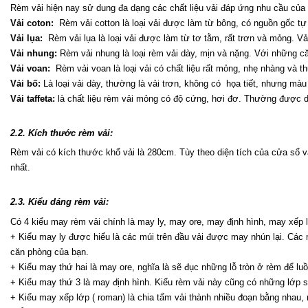
Rèm vải hiện nay sử dung đa dạng các chất liệu vải đáp ứng nhu cầu của 
Vải coton:
  Rèm vải cotton là loại vải được làm từ bông, có nguồn gốc t
Vải lụa:
  Rèm vải lụa là loại vải được làm từ tơ tằm, rất trơn và mỏng. 
Vải nhung:
 Rèm vải nhung là loại rèm vải dày, mịn và nặng. Với những că
Vải voan:
  Rèm vải voan là loại vải có chất liệu rất mỏng, nhẹ nhàng và
Vải bố:
 Là loại vải dày, thường là vải trơn, không có  họa tiết, nhưng mà
Vải taffeta:
 là chất liệu rèm vải mỏng có độ cứng, hơi đơ. Thường được d
2.2. Kích thước rèm vải:
Rèm vải có kích thước khổ vải là 280cm. Tùy theo diện tích của cửa sổ v
nhất.
2.3. Kiểu dáng rèm vải:
Có 4 kiểu may rèm vải chính là may ly, may ore, may định hình, may xếp l
+ Kiểu may ly được hiểu là các múi trên đầu vải được may nhún lại. Các
căn phòng của bạn.
+ Kiểu may thứ hai là may ore, nghĩa là sẽ đục những lỗ tròn ở rèm để l
+ Kiểu may thứ 3 là may định hình. Kiểu rèm vải này cũng có những lớp s
+ Kiểu may xếp lớp ( roman) là chia tấm vải thành nhiều đoạn bằng nhau, m