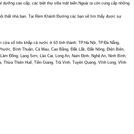
 dưỡng cao cấp, các biệt thự villa mặt biển.Ngoài ra còn cung cấp những 
ội thất nhà bạn. Tại Rèm Khánh Đường các bạn sẽ tìm thấy được sự 
 cửa sổ trên khắp cả nước ở 63 tỉnh thành: TP.Hà Nội, TP.Đà Nẵng, 
Phước, Bình Thuận, Cà Mau, Cao Bằng, Đắk Lắk, Đắk Nông, Điện Biên, 
Lâm Đồng, Lạng Sơn, Lào Cai, Long An, Nam Định, Nghệ An, Ninh Bình, 
 Thừa Thiên Huế, Tiền Giang, Trà Vinh, Tuyên Quang, Vĩnh Long, Vĩnh 