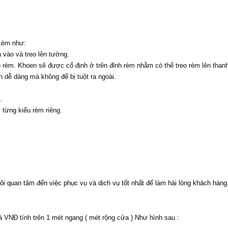
 kèm như:
 vào và treo lên tường.
o rèm. Khoen sẽ được cố định ở trên đỉnh rèm nhằm có thể treo rèm lên thanh
 dễ dàng mà không để bị tuột ra ngoài.
.
 từng kiểu rèm riêng.
i quan tâm đến việc phục vụ và dịch vụ tốt nhất để làm hài lòng khách hàng
VNĐ tính trên 1 mét ngang ( mét rộng cửa ) Như hình sau :