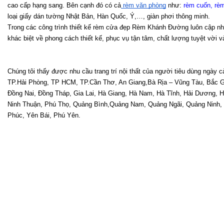
cao cấp hạng sang. Bên cạnh đó có cả
 rèm văn phòng
 như:
 rèm cuốn
, 
rèm
loại giấy dán tường Nhật Bản, Hàn Quốc, Ý,…, giàn phơi thông minh.
Trong các công trình thiết kế rèm cửa đẹp Rèm Khánh Đường luôn cập n
khác biệt về phong cách thiết kế, phục vụ tận tâm, chất lượng tuyệt vời v
Chúng tôi thấy được nhu cầu trang trí nội thất của người tiêu dùng ngà
TP.Hải Phòng, TP HCM, TP.Cần Thơ, An Giang,Bà Rịa – Vũng Tàu, Bắc Gi
Đồng Nai, Đồng Tháp, Gia Lai, Hà Giang, Hà Nam, Hà Tĩnh, Hải Dương, H
Ninh Thuận, Phú Thọ, Quảng Bình,Quảng Nam, Quảng Ngãi, Quảng Ninh, Qu
Phúc, Yên Bái, Phú Yên. 