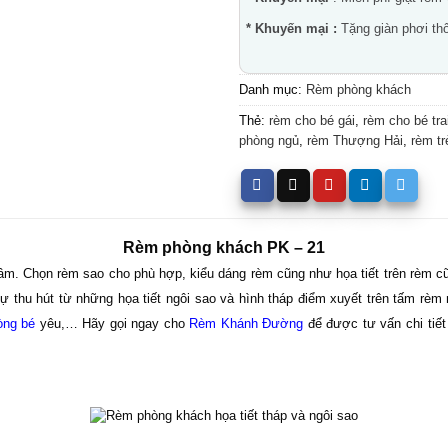
* Khuyến mại :
Tặng giàn phơi thô
Danh mục:
Rèm phòng khách
Thẻ:
rèm cho bé gái
,
rèm cho bé tra
phòng ngủ
,
rèm Thượng Hải
,
rèm t
Rèm phòng khách PK – 21
 tâm. Chọn rèm sao cho phù hợp, kiểu dáng rèm cũng như họa tiết trên rèm 
ự thu hút từ những họa tiết ngôi sao và hình tháp điểm xuyết trên tấm rè
òng bé
yêu,… Hãy gọi ngay cho
Rèm Khánh Đường
để được tư vấn chi tiế