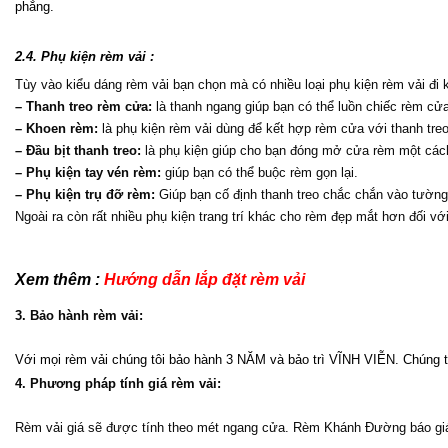
phẳng.
2.4. Phụ kiện rèm vải :
Tùy vào kiểu dáng rèm vải bạn chọn mà có nhiều loại phụ kiện rèm vải đi
– Thanh treo rèm cửa:
 là thanh ngang giúp bạn có thể luồn chiếc rèm cửa
– Khoen rèm:
 là phụ kiện rèm vải dùng để kết hợp rèm cửa với thanh tre
– Đầu bịt thanh treo:
 là phụ kiện giúp cho bạn đóng mở cửa rèm một cách
– Phụ kiện tay vén rèm:
 giúp bạn có thể buộc rèm gọn lại.
– Phụ kiện trụ đỡ rèm:
 Giúp bạn cố định thanh treo chắc chắn vào tường
Ngoài ra còn rất nhiều phụ kiện trang trí khác cho rèm đẹp mắt hơn đối với
Xem thêm : 
Hướng dẫn lắp đặt rèm vải 
3. Bảo hành rèm vải:
Với mọi rèm vải chúng tôi bảo hành 3 NĂM và bảo trì VĨNH VIỄN. Chúng tô
4. Phương pháp tính giá rèm vải:
Rèm vải giá sẽ được tính theo mét ngang cửa. Rèm Khánh Đường báo giá 