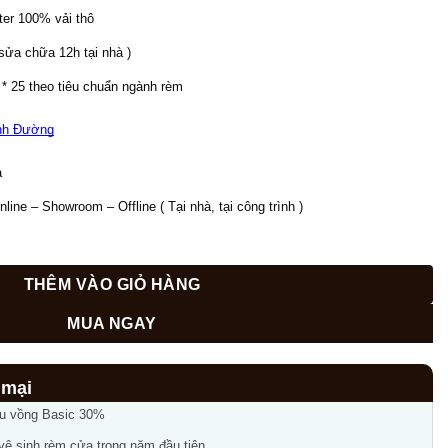
ster 100% vải thô
 sửa chữa 12h tại nhà )
 1 * 25 theo tiêu chuẩn ngành rèm
nh Đường
  
ine – Showroom – Offline ( Tại nhà, tại công trình ) 
lượng
THÊM VÀO GIỎ HÀNG
MUA NGAY
ầu vồng Basic 30%
 vệ sinh rèm cửa trong năm đầu tiên.