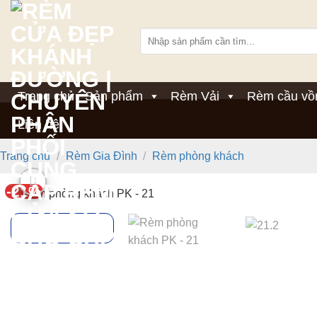
Bỏ
qua
Tìm
nội
kiếm:
dung
Trang chủ
Sản phẩm
Rèm Vải
Rèm cầu vồ
Liên hệ
Trang chủ
/
Rèm Gia Đình
/
Rèm phòng khách
-21%