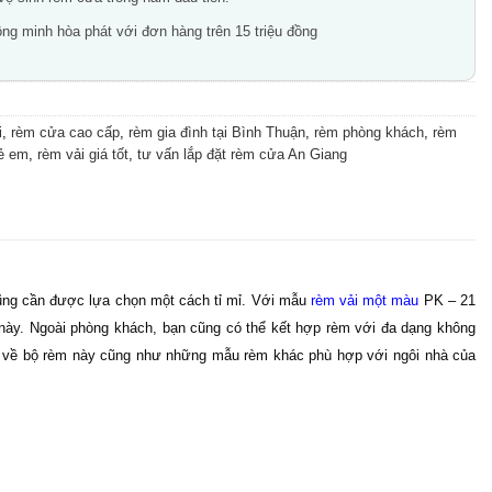
ng minh hòa phát với đơn hàng trên 15 triệu đồng
i
,
rèm cửa cao cấp
,
rèm gia đình tại Bình Thuận
,
rèm phòng khách
,
rèm
rẻ em
,
rèm vải giá tốt
,
tư vấn lắp đặt rèm cửa An Giang
cũng cần được lựa chọn một cách tỉ mỉ. Với mẫu
r
èm vải một màu
PK – 21
m này. Ngoài phòng khách, bạn cũng có thể kết hợp rèm với đa dạng không
t về bộ rèm này cũng như những mẫu rèm khác phù hợp với ngôi nhà của