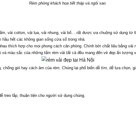
Rèm phòng khách họa tiết tháp và ngôi sao 
gấm, vải cotton, vải lụa, vải nhung, vải bố….rất được ưa chuộng sử dụng từ t
i hầu hết các không gian sống cửa sổ trong nhà.
nhau thích hợp cho mọi phong cách căn phòng. Chính bởi chất liệu bằng vải 
i và màu sắc của những tấm rèm vải tất cả đều mang đến vẻ đẹp ấn tượng v
 chống gió hay cách âm của rèm. Chúng lại phổ biến dễ tìm, dễ lựa chọn, giá
 dễ treo lắp, thuận tiện cho người sử dụng chúng.