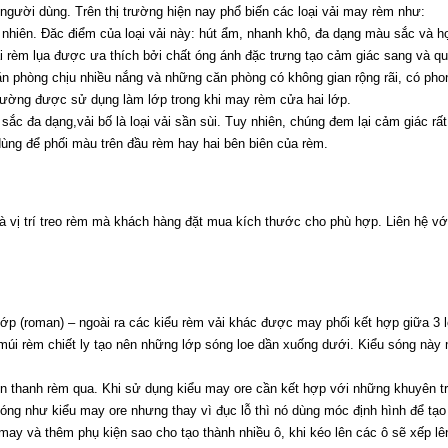
người dùng. Trên thị trường hiện nay phổ biến các loại vải may rèm như:
ự nhiên. Đăc điểm của loại vải này: hút ẩm, nhanh khô, đa dạng màu sắc và h
Vải rèm lụa được ưa thích bởi chất óng ánh đặc trưng tạo cảm giác sang và qu
n phòng chịu nhiều nắng và những căn phòng có không gian rộng rãi, có phong
 thường được sử dụng làm lớp trong khi may rèm cửa hai lớp.
u sắc đa dạng,vải bố là loại vải sần sùi. Tuy nhiên, chúng đem lại cảm giác r
ùng để phối màu trên đầu rèm hay hai bên biên của rèm.
à vị trí treo rèm mà khách hàng đặt mua kích thước cho phù hợp. Liên hệ vớ
ớp (roman) – ngoài ra các kiểu rèm vải khác được may phối kết hợp giữa 3 l
 múi rèm chiết ly tạo nên những lớp sóng loe dần xuống dưới. Kiểu sóng nà
uồn thanh rèm qua. Khi sử dụng kiểu may ore cần kết hợp với những khuyên t
óng như kiểu may ore nhưng thay vì đục lỗ thì nó dùng móc định hình để tạo
ay và thêm phụ kiện sao cho tạo thành nhiều ô, khi kéo lên các ô sẽ xếp lên