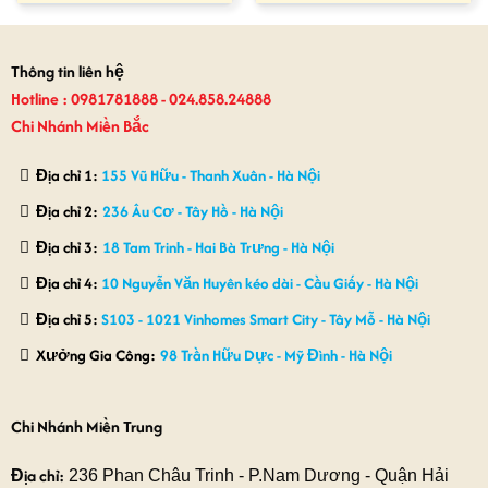
là:
tại
là:
tại
1,200,000₫.
là:
750,000₫.
là:
1,150,000₫.
680,000₫.
Thông tin liên hệ
Hotline : 0981781888 - 024.858.24888
Chi Nhánh Miền Bắc
Địa chỉ 1:
155 Vũ Hữu - Thanh Xuân - Hà Nội
Địa chỉ 2:
236 Âu Cơ - Tây Hồ - Hà Nội
Địa chỉ 3:
18 Tam Trinh - Hai Bà Trưng - Hà Nội
Địa chỉ 4:
10 Nguyễn Văn Huyên kéo dài - Cầu Giấy - Hà Nội
Địa chỉ 5:
S103 - 1021 Vinhomes Smart City - Tây Mỗ - Hà Nội
Xưởng Gia Công:
98 Trần Hữu Dực - Mỹ Đình - Hà Nội
Chi Nhánh Miền Trung
Địa chỉ:
236 Phan Châu Trinh - P.Nam Dương - Quận Hải