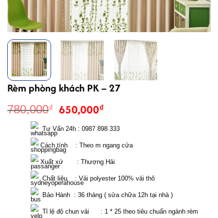
Rèm phòng khách PK – 27
Giá
Giá
650,000
₫
780,000
₫
gốc
hiện
là:
tại
  Tư Vấn 24h : 0987 898 333 
780,000₫.
là:
 Cách tính    : Theo m ngang cửa 
650,000₫.
 Xuất xứ       : Thượng Hải
  Chất liệu    : Vải polyester 100% vải thô
  Bảo Hành  : 36 tháng ( sửa chữa 12h tại nhà )
  Tỉ lệ độ chun vải      : 1 * 25 theo tiêu chuẩn ngành rèm