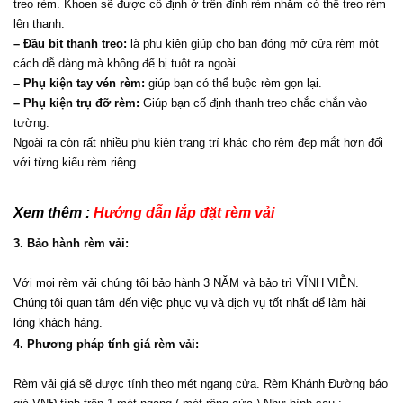
treo rèm. Khoen sẽ được cố định ở trên đỉnh rèm nhằm có thể treo rèm 
lên thanh.
– Đầu bịt thanh treo:
 là phụ kiện giúp cho bạn đóng mở cửa rèm một 
cách dễ dàng mà không để bị tuột ra ngoài.
– Phụ kiện tay vén rèm:
 giúp bạn có thể buộc rèm gọn lại.
– Phụ kiện trụ đỡ rèm:
 Giúp bạn cố định thanh treo chắc chắn vào 
tường.
Ngoài ra còn rất nhiều phụ kiện trang trí khác cho rèm đẹp mắt hơn đối 
với từng kiểu rèm riêng.
Xem thêm : 
Hướng dẫn lắp đặt rèm vải 
3. Bảo hành rèm vải:
Với mọi rèm vải chúng tôi bảo hành 3 NĂM và bảo trì VĨNH VIỄN. 
Chúng tôi quan tâm đến việc phục vụ và dịch vụ tốt nhất để làm hài 
lòng khách hàng.
4. Phương pháp tính giá rèm vải:
Rèm vải giá sẽ được tính theo mét ngang cửa. Rèm Khánh Đường báo 