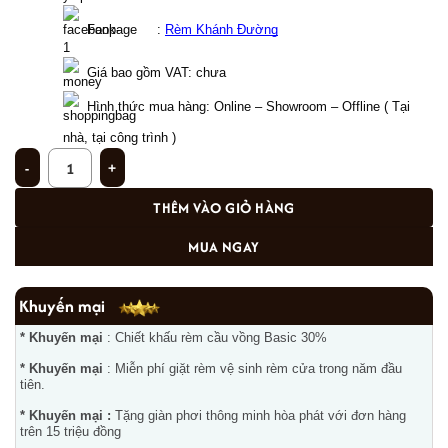
  Fanpage     : 
Rèm Khánh Đường
Giá bao gồm VAT: chưa  
Hình thức mua hàng: Online – Showroom – Offline ( Tại 
nhà, tại công trình ) 
Rèm phòng khách PK - 27 số lượng
THÊM VÀO GIỎ HÀNG
MUA NGAY
Khuyến mại
* Khuyến mại
: Chiết khấu rèm cầu vồng Basic 30%
* Khuyến mại
: Miễn phí giặt rèm vệ sinh rèm cửa trong năm đầu
tiên.
* Khuyến mại :
Tặng giàn phơi thông minh hòa phát với đơn hàng
trên 15 triệu đồng