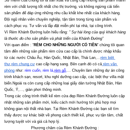
Sứ mệnh của chúng tôi là sản xuất và cung cấp những sản phẩm mành 
rèm với chất lượng tốt nhất cho thị trường, và không ngừng cải tiến 
sản phẩm để đáp ứng những nhu cầu khắt khe nhất của khách hàng. 
Đội ngũ nhân viên chuyên nghiệp, tận tâm trong từng sản phẩm và 
cách phục vụ. Tư vấn và lắp đặt miễn phí tại nhà, tại công trình.
Vì Rèm Khánh Đường luôn hiểu rằng: 
” Sự hài lòng của quý khách hàng 
là thước đo cho sản phẩm và phát triển của Khánh Đường”
Với quan điểm : “
RÈM CHO NHỮNG NGƯỜI CÓ TIỀN
” chúng tôi quan 
tâm đến những sản phẩm rèm cửa cao cấp là chính được nhập khẩu 
từ các nước Châu Âu, Hàn Quốc, Nhật Bản, Thái Lan,…
rèm biệt 
thự
,
rèm chung cư
 cao cấp hạng sang. Bên cạnh đó có cả
 rèm văn 
phòng
 như:
 rèm cuốn
, 
rèm lá
,
rèm gỗ
,
… Chuyên làm những dự án công 
trình khách sạn, resort, khu nghỉ dưỡng cao cấp, các biệt thự villa mặt 
biển.Ngoài ra còn cung cấp những loại giấy dán tường Nhật Bản, Hàn 
Quốc, Ý,…, giàn phơi thông minh.
Trong các công trình thiết kế rèm cửa đẹp Rèm Khánh Đường luôn cập 
nhật những sản phẩm mới, kiểu cách mới hướng tới phù hợp mọi 
không gian nội thất nhà bạn. Tại Rèm Khánh Đường các bạn sẽ tìm 
thấy được sự khác biệt về phong cách thiết kế, phục vụ tận tâm, chất 
lượng tuyệt vời và giá cả hợp lý.
Phương châm của Rèm Khánh Đường :