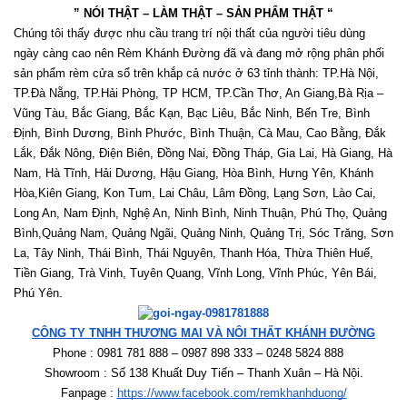
” NÓI THẬT – LÀM THẬT – SẢN PHẨM THẬT “
Chúng tôi thấy được nhu cầu trang trí nội thất của người tiêu dùng 
ngày càng cao nên Rèm Khánh Đường đã và đang mở rộng phân phối 
sản phẩm rèm cửa sổ trên khắp cả nước ở 63 tỉnh thành: TP.Hà Nội, 
TP.Đà Nẵng, TP.Hải Phòng, TP HCM, TP.Cần Thơ, An Giang,Bà Rịa – 
Vũng Tàu, Bắc Giang, Bắc Kạn, Bạc Liêu, Bắc Ninh, Bến Tre, Bình 
Định, Bình Dương, Bình Phước, Bình Thuận, Cà Mau, Cao Bằng, Đắk 
Lắk, Đắk Nông, Điện Biên, Đồng Nai, Đồng Tháp, Gia Lai, Hà Giang, Hà 
Nam, Hà Tĩnh, Hải Dương, Hậu Giang, Hòa Bình, Hưng Yên, Khánh 
Hòa,Kiên Giang, Kon Tum, Lai Châu, Lâm Đồng, Lạng Sơn, Lào Cai, 
Long An, Nam Định, Nghệ An, Ninh Bình, Ninh Thuận, Phú Thọ, Quảng 
Bình,Quảng Nam, Quảng Ngãi, Quảng Ninh, Quảng Trị, Sóc Trăng, Sơn 
La, Tây Ninh, Thái Bình, Thái Nguyên, Thanh Hóa, Thừa Thiên Huế, 
Tiền Giang, Trà Vinh, Tuyên Quang, Vĩnh Long, Vĩnh Phúc, Yên Bái, 
Phú Yên. 
CÔNG TY TNHH THƯƠNG MẠI VÀ NỘI THẤT KHÁNH ĐƯỜNG
Phone : 0981 781 888 – 0987 898 333 – 0248 5824 888   
Showroom : Số 138 Khuất Duy Tiến – Thanh Xuân – Hà Nội.
Fanpage : 
https://www.facebook.com/remkhanhduong/