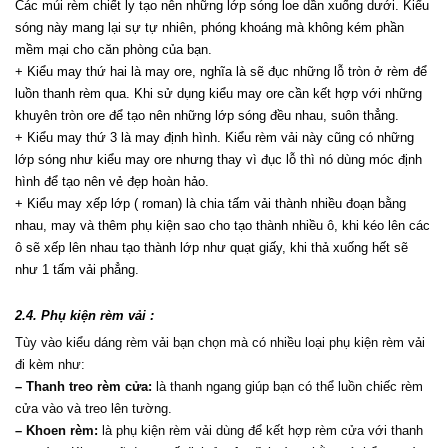
Các múi rèm chiết ly tạo nên những lớp sóng loe dần xuống dưới. Kiểu 
sóng này mang lại sự tự nhiên, phóng khoáng mà không kém phần 
mềm mại cho căn phòng của bạn.
+ Kiểu may thứ hai là may ore, nghĩa là sẽ đục những lỗ tròn ở rèm để 
luồn thanh rèm qua. Khi sử dụng kiểu may ore cần kết hợp với những 
khuyên tròn ore để tạo nên những lớp sóng đều nhau, suôn thẳng.
+ Kiểu may thứ 3 là may định hình. Kiểu rèm vải này cũng có những 
lớp sóng như kiểu may ore nhưng thay vì đục lỗ thì nó dùng móc định 
hình để tạo nên vẻ đẹp hoàn hảo.
+ Kiểu may xếp lớp ( roman) là chia tấm vải thành nhiều đoạn bằng 
nhau, may và thêm phụ kiện sao cho tạo thành nhiều ô, khi kéo lên các 
ô sẽ xếp lên nhau tạo thành lớp như quạt giấy, khi thả xuống hết sẽ 
như 1 tấm vải phẳng.
2.4. Phụ kiện rèm vải :
Tùy vào kiểu dáng rèm vải bạn chọn mà có nhiều loại phụ kiện rèm vải 
đi kèm như:
– Thanh treo rèm cửa:
 là thanh ngang giúp bạn có thể luồn chiếc rèm 
cửa vào và treo lên tường.
– Khoen rèm:
 là phụ kiện rèm vải dùng để kết hợp rèm cửa với thanh 