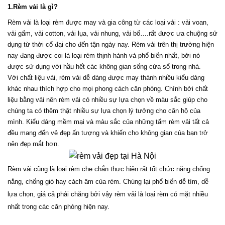
1.Rèm vải là gì?
Rèm vải là loại rèm được may và gia công từ các loại vải : vải voan, 
vải gấm, vải cotton, vải lụa, vải nhung, vải bố….rất được ưa chuộng sử 
dụng từ thời cổ đại cho đến tận ngày nay. Rèm vải trên thị trường hiện 
nay đang được coi là loại rèm thịnh hành và phổ biến nhất, bởi nó 
được sử dụng với hầu hết các không gian sống cửa sổ trong nhà.
Với chất liệu vải, rèm vải dễ dàng được may thành nhiều kiểu dáng 
khác nhau thích hợp cho mọi phong cách căn phòng. Chính bởi chất 
liệu bằng vải nên rèm vải có nhiều sự lựa chọn về màu sắc giúp cho 
chúng ta có thêm thật nhiều sự lựa chọn lý tưởng cho căn hộ của 
mình. Kiểu dáng mềm mại và màu sắc của những tấm rèm vải tất cả 
đều mang đến vẻ đẹp ấn tượng và khiến cho không gian của bạn trở 
nên đẹp mắt hơn.
Rèm vải cũng là loại rèm che chắn thực hiện rất tốt chức năng chống 
nắng, chống gió hay cách âm của rèm. Chúng lại phổ biến dễ tìm, dễ 
lựa chọn, giá cả phải chăng bởi vậy rèm vải là loại rèm có mặt nhiều 
nhất trong các căn phòng hiện nay.