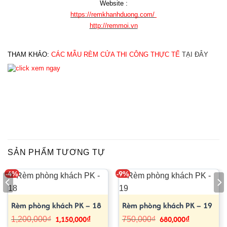
Website :
https://remkhanhduong.com/
http://remmoi.vn
THAM KHẢO: 
CÁC MẪU RÈM CỬA THI CÔNG THỰC TẾ
TẠI ĐÂY
SẢN PHẨM TƯƠNG TỰ
-4%
-9%
Rèm phòng khách PK – 18
Rèm phòng khách PK – 19
1,150,000
₫
680,000
₫
Giá
Giá
Giá
Giá
1,200,000
₫
750,000
₫
gốc
hiện
gốc
hiện