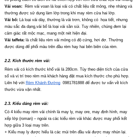
Vải voan:
  Rèm vải voan là loại vải có chất liệu rất mỏng, nhẹ nhàng và 
thường được sử dụng làm lớp trong khi may rèm cửa hai lớp.
Vải bố:
 Là loại vải dày, thường là vải trơn, không có  họa tiết, nhưng 
màu sắc đa dạng,vải bố là loại vải sần sùi. Tuy nhiên, chúng đem lại 
cảm giác rất mộc mạc, mang một nét hiện đại.
Vải taffeta:
 là chất liệu rèm vải mỏng có độ cứng, hơi đơ. Thường 
được dùng để phối màu trên đầu rèm hay hai bên biên của rèm.
2.2. Kích thước rèm vải:
Rèm vải có kích thước khổ vải là 280cm. Tùy theo diện tích của cửa 
sổ và vị trí treo rèm mà khách hàng đặt mua kích thước cho phù hợp. 
Liên hệ với 
Rèm Khánh Đường
  0981781888 để được tư vấn về kích 
thước vừa vặn nhất.
2.3. Kiểu dáng rèm vải:
Có 4 kiểu may rèm vải chính là may ly, may ore, may định hình, may 
xếp lớp (roman) – ngoài ra các kiểu rèm vải khác được may phối kết 
hợp giữa 3 loại may trên.
+ Kiểu may ly được hiểu là các múi trên đầu vải được may nhún lại. 