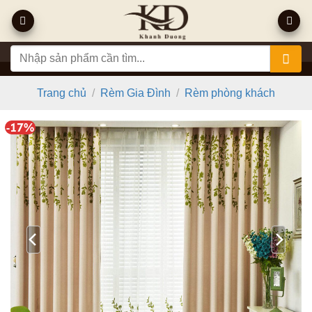
Bỏ
qua
nội
Tìm
dung
kiếm:
Trang chủ
/
Rèm Gia Đình
/
Rèm phòng khách
-17%