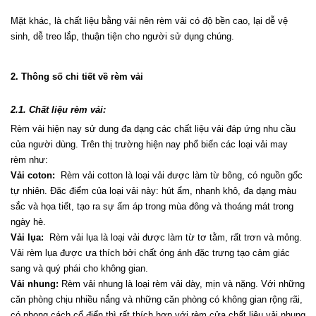
Mặt khác, là chất liệu bằng vải nên rèm vải có độ bền cao, lại dễ vệ 
sinh, dễ treo lắp, thuận tiện cho người sử dụng chúng.
2. Thông số chi tiết về rèm vải
2.1. Chất liệu rèm vải:
Rèm vải hiện nay sử dung đa dạng các chất liệu vải đáp ứng nhu cầu 
của người dùng. Trên thị trường hiện nay phổ biến các loại vải may 
rèm như:
Vải coton:
  Rèm vải cotton là loại vải được làm từ bông, có nguồn gốc 
tự nhiên. Đăc điểm của loại vải này: hút ẩm, nhanh khô, đa dạng màu 
sắc và họa tiết, tạo ra sự ấm áp trong mùa đông và thoáng mát trong 
ngày hè.
Vải lụa:
  Rèm vải lụa là loại vải được làm từ tơ tằm, rất trơn và mỏng. 
Vải rèm lụa được ưa thích bởi chất óng ánh đặc trưng tạo cảm giác 
sang và quý phái cho không gian.
Vải nhung:
 Rèm vải nhung là loại rèm vải dày, mịn và nặng. Với những 
căn phòng chịu nhiều nắng và những căn phòng có không gian rộng rãi, 
có phong cách cổ điển thì rất thích hợp với rèm cửa chất liệu vải nhung