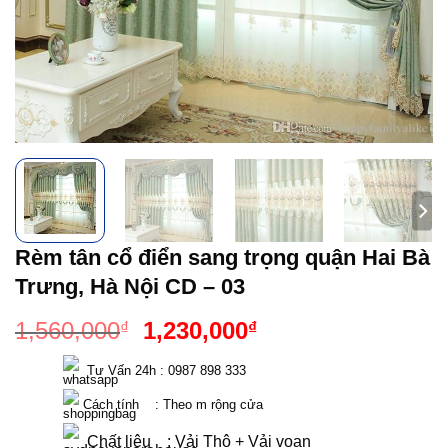
Rèm tân cổ điển sang trọng quận Hai Bà
Trưng, Hà Nội CD – 03
Giá
Giá
1,560,000
1,230,000
₫
₫
gốc
hiện
  Tư Vấn 24h : 0987 898 333 
là:
tại
1,560,000₫.
là:
 Cách tính    : Theo m rộng cửa 
1,230,000₫.
  Chất liệu    : Vải Thô + Vải voan