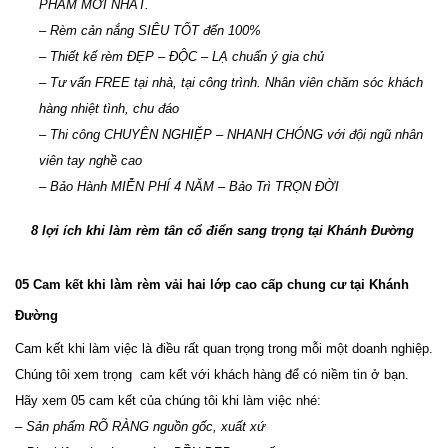
PHẨM MỚI NHẤT. 
– Rèm cản nắng SIÊU TỐT đến 100% 
– Thiết kế rèm ĐẸP – ĐỘC – LẠ chuẩn ý gia chủ
– Tư vấn FREE tại nhà, tại công trình. Nhân viên chăm sóc khách 
hàng nhiệt tình, chu đáo
– Thi công CHUYÊN NGHIỆP – NHANH CHÓNG với đội ngũ nhân 
viên tay nghề cao 
– Bảo Hành MIỄN PHÍ 4 NĂM – Bảo Trì TRỌN ĐỜI
8 lợi ích khi làm rèm tân cổ điển sang trọng tại Khánh Đường 
05 Cam kết khi làm rèm vải hai lớp cao cấp chung cư tại Khánh 
Đường
Cam kết khi làm việc là điều rất quan trọng trong mỗi một doanh nghiệp. 
Chúng tôi xem trọng  cam kết với khách hàng để có niềm tin ở bạn. 
Hãy xem 05 cam kết của chúng tôi khi làm việc nhé:
– Sản phẩm RÕ RÀNG nguồn gốc, xuất xứ