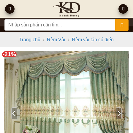
Bỏ
qua
nội
Tìm
dung
kiếm:
Trang chủ
/
Rèm Vải
/
Rèm vải tân cổ điển
-21%