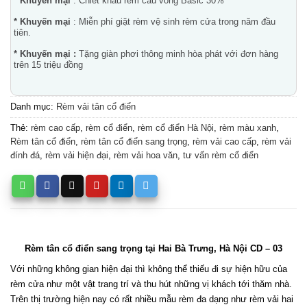
* Khuyến mại
: Chiết khấu rèm cầu vồng Basic 30%
* Khuyến mại
: Miễn phí giặt rèm vệ sinh rèm cửa trong năm đầu
tiên.
* Khuyến mại :
Tặng giàn phơi thông minh hòa phát với đơn hàng
trên 15 triệu đồng
Danh mục:
Rèm vải tân cổ điển
Thẻ:
rèm cao cấp
,
rèm cổ điển
,
rèm cổ điển Hà Nội
,
rèm màu xanh
,
Rèm tân cổ điển
,
rèm tân cổ điển sang trọng
,
rèm vải cao cấp
,
rèm vải
đính đá
,
rèm vải hiện đại
,
rèm vải hoa văn
,
tư vấn rèm cổ điển
Rèm tân cổ điển sang trọng tại Hai Bà Trưng, Hà Nội CD – 03
Với những không gian hiện đại thì không thể thiếu đi sự hiện hữu của 
rèm cửa như một vật trang trí và thu hút những vị khách tới thăm nhà. 
Trên thị trường hiện nay có rất nhiều mẫu rèm đa dạng như rèm vải hai 