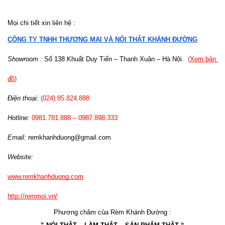
Mọi chi tiết xin liên hệ :
CÔNG TY TNHH THƯƠNG MẠI VÀ NỘI THẤT KHÁNH ĐƯỜNG
Showroom :
 Số 138 Khuất Duy Tiến – Thanh Xuân – Hà Nội.
  (
Xem bản 
đồ
)
Điện thoại:
 (024) 85.824.888
Hotline: 
0981.781.888 – 0987.898.333 
Email: 
remkhanhduong@gmail.com
Website: 
www.remkhanhduong.com
http://remmoi.vn/
Phương châm của Rèm Khánh Đường :