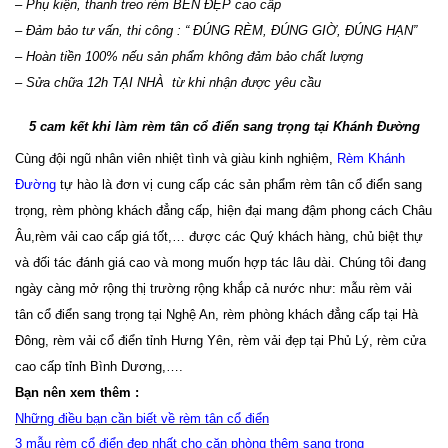
– Phụ kiện, thanh treo rèm BỀN ĐẸP cao cấp
– Đảm bảo tư vấn, thi công : “ ĐÚNG RÈM, ĐÚNG GIỜ, ĐÚNG HẠN”
– Hoàn tiền 100% nếu sản phẩm không đảm bảo chất lượng
– Sửa chữa 12h TẠI NHÀ  từ khi nhận được yêu cầu 
5 cam kết khi làm rèm tân cổ điển sang trọng tại Khánh Đường
Cùng đội ngũ nhân viên nhiệt tình và giàu kinh nghiệm, 
Rèm Khánh 
Đường
 tự hào là đơn vị cung cấp các sản phẩm rèm tân cổ điển sang 
trọng, rèm phòng khách đẳng cấp, hiện đại mang đậm phong cách Châu 
Âu,rèm vải cao cấp giá tốt,… được các Quý khách hàng, chủ biệt thự 
và đối tác đánh giá cao và mong muốn hợp tác lâu dài. Chúng tôi đang 
ngày càng mở rộng thị trường rộng khắp cả nước như: mẫu rèm vải 
tân cổ điển sang trọng tại Nghệ An, rèm phòng khách đẳng cấp tại Hà 
Đông, rèm vải cổ điển tỉnh Hưng Yên, rèm vải đẹp tại Phủ Lý, rèm cửa 
cao cấp tỉnh Bình Dương,….
Bạn nên xem thêm :
Những điều bạn cần biết về rèm tân cổ điển
3 mẫu rèm cổ điển đẹp nhất cho căn phòng thêm sang trọng