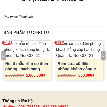
” NÓI THẬT – LÀM THẬT – SẢN PHẨM THẬT “
Phụ trách: Thanh Mai
SẢN PHẨM TƯƠNG TỰ
-36%
-15%
Hé lộ mẫu rèm cổ điển
Rèm cửa cổ điển
phòng khách sang
phòng khách đẳng cấp
trọng Bà Triệu, Hà Nội
Lạc Long Quân, Hà Nội
Giá
Giá
Giá
Giá
2,800,000
₫
1,800,000
₫
1,000,000
₫
850,000
₫
gốc
hiện
gốc
hiện
CD – 11
CD – 21
là:
tại
là:
tại
2,800,000₫.
là:
1,000,000₫.
là:
1,800,000₫.
850,000
0,000₫.
Thông tin liên hệ
Hotline : 0981781888 - 024.858.24888