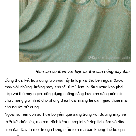
Rèm tân cổ điển với lớp vải thô cản nắng dày dặn
Đồng thời, kết hợp cùng lớp voan ấy là lớp vải thô bên ngoài được 
may với những đường may tinh tế, tỉ mỉ đem lại ấn tượng khó phai. 
Lớp vải thô này ngoài công dụng chống nắng hay cản sáng còn có 
chức năng giữ nhiệt cho phòng điều hòa, mang lại cảm giác thoải mái 
cho người sử dụng.
Ngoài ra, rèm còn sở hữu bộ yếm quả sang trọng với đường may và 
thiết kế khéo léo, tua rèm đính kèm mang lại vẻ đẹp lịch lãm và đầy 
hiện đại. Đây là một trong những mẫu rèm mà bạn không thể bỏ qua 