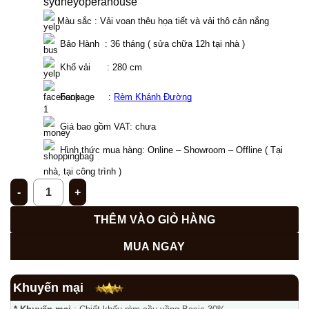
 Màu sắc : Vải voan thêu họa tiết và vải thô cản nắng
  Bảo Hành  : 36 tháng ( sửa chữa 12h tại nhà )
  Khổ vải      : 280 cm 
  Fanpage     : 
Rèm Khánh Đường
Giá bao gồm VAT: chưa  
Hình thức mua hàng: Online – Showroom – Offline ( Tại 
nhà, tại công trình ) 
Rèm tân cổ điển sang trọng quận Hai Bà Trưng, Hà Nội CD - 03
THÊM VÀO GIỎ HÀNG
MUA NGAY
Khuyến mại