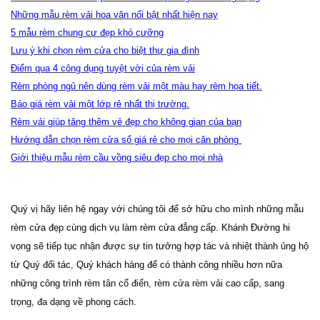
Những mẫu rèm vải hoa văn nổi bật nhất hiện nay
5 mẫu rèm chung cư đẹp khó cưỡng
Lưu ý khi chọn rèm cửa cho biệt thự gia đình
Điểm qua 4 công dụng tuyệt vời của rèm vải
Rèm phòng ngủ nên dùng rèm vải một màu hay rèm họa tiết.
Báo giá rèm vải một lớp rẻ nhất thị trường.
Rèm vải giúp tăng thêm vẻ đẹp cho không gian của bạn
Hướng dẫn chọn rèm cửa sổ giá rẻ cho mọi căn phòng
Giới thiệu mẫu rèm cầu vồng siêu đẹp cho mọi nhà
Quý vị hãy liên hệ ngay với chúng tôi để sở hữu cho mình những mẫu 
rèm cửa đẹp cùng dịch vụ làm rèm cửa đẳng cấp. Khánh Đường hi 
vọng sẽ tiếp tục nhận được sự tin tưởng hợp tác và nhiệt thành ủng hộ 
từ Quý đối tác, Quý khách hàng để có thành công nhiều hơn nữa 
những công trình rèm 
tân cổ điển, rèm cửa rèm vải
 cao cấp, sang 
trọng, đa dạng về phong cách.