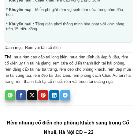
* Khuyến mại
: Chiết khấu rèm cầu vồng Basic 30%
* Khuyến mại
: Miễn phí giặt rèm vệ sinh rèm cửa trong năm đầu
tiên.
* Khuyến mại :
Tặng giàn phơi thông minh hòa phát với đơn hàng
trên 15 triệu đồng
Danh mục:
Rèm vải tân cổ điển
Thẻ:
mua rèm cao cấp tại long biên
,
mua rèm đính đá đẹp ở đâu
,
rèm
cổ điển uy tín tại hà giang
,
rèm cửa cổ điển thanh lịch tại hải phòng
,
rèm đẳng cấp tại hai bà trưng
,
rèm đẹp cho phòng khách
,
rèm đẹp mùa
hè tại vũng tàu
,
rèm đẹp tại Bạc Liêu
,
rèm phong cách Châu Âu tại nha
trang
,
rèm thanh lịch tại cổ nhuế
,
rèm vải troen tại quảng ngãi
Rèm nhung cổ điển cho phòng khách sang trọng Cổ 
Nhuế, Hà Nội CD – 23