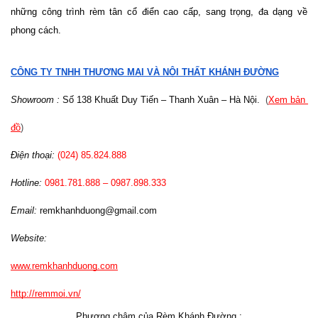
những công trình rèm tân cổ điển cao cấp, sang trọng, đa dạng về 
phong cách.
CÔNG TY TNHH THƯƠNG MẠI VÀ NỘI THẤT KHÁNH ĐƯỜNG
Showroom :
 Số 138 Khuất Duy Tiến – Thanh Xuân – Hà Nội.
  (
Xem bản 
đồ
)
Điện thoại:
 (024) 85.824.888
Hotline: 
0981.781.888 – 0987.898.333 
Email: 
remkhanhduong@gmail.com
Website: 
www.remkhanhduong.com
http://remmoi.vn/
Phương châm của Rèm Khánh Đường :