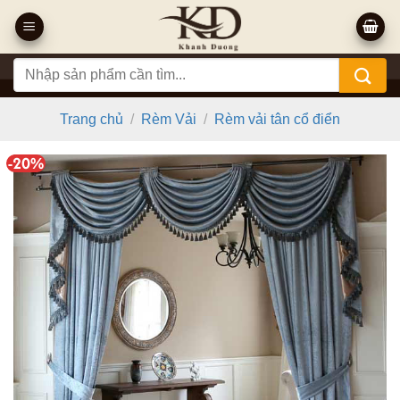
Bỏ
qua
nội
Tìm
dung
kiếm:
Trang chủ
/
Rèm Vải
/
Rèm vải tân cổ điển
-20%