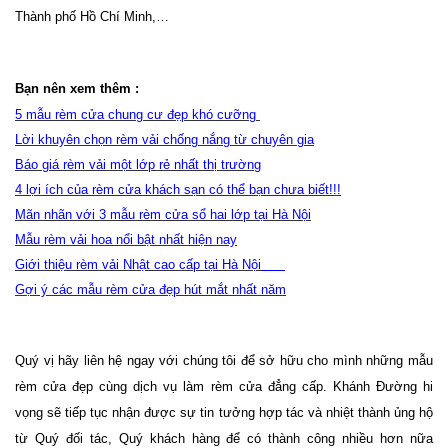
Thành phố Hồ Chí Minh,…
Bạn nên xem thêm :
5 mẫu rèm cửa chung cư đẹp khó cưỡng
Lời khuyên chọn rèm vải chống nắng từ chuyên gia
Báo giá rèm vải một lớp rẻ nhất thị trường
4 lợi ích của rèm cửa khách sạn có thể bạn chưa biết!!!
Mãn nhãn với 3 mẫu rèm cửa sổ hai lớp tại Hà Nội
Mẫu rèm vải hoa nổi bật nhất hiện nay
Giới thiệu rèm vải Nhật cao cấp tại Hà Nộ
i
Gợi ý các mẫu rèm cửa đẹp hút mắt nhất năm
Quý vị hãy liên hệ ngay với chúng tôi để sở hữu cho mình những mẫu 
rèm cửa đẹp cùng dịch vụ làm rèm cửa đẳng cấp. Khánh Đường hi 
vọng sẽ tiếp tục nhận được sự tin tưởng hợp tác và nhiệt thành ủng hộ 
từ Quý đối tác, Quý khách hàng để có thành công nhiều hơn nữa 