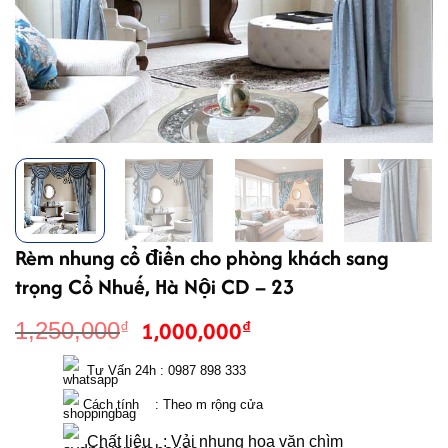
Rèm nhung cổ điển cho phòng khách sang
trọng Cổ Nhuế, Hà Nội CD – 23
Giá
Giá
1,000,000
₫
1,250,000
₫
gốc
hiện
là:
tại
  Tư Vấn 24h : 0987 898 333 
1,250,000₫.
là:
 Cách tính    : Theo m rộng cửa 
1,000,000₫.
  Chất liệu   : Vải nhung hoa văn chìm