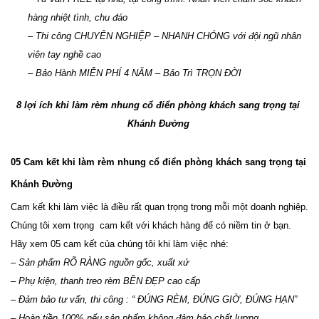
hàng nhiệt tình, chu đáo
– Thi công CHUYÊN NGHIỆP – NHANH CHÓNG với đội ngũ nhân 
viên tay nghề cao 
– Bảo Hành MIỄN PHÍ 4 NĂM – Bảo Trì TRỌN ĐỜI
8 lợi ích khi làm rèm nhung cổ điển phòng khách sang trọng tại 
Khánh Đường 
05 Cam kết khi làm rèm nhung cổ điển phòng khách sang trọng tại 
Khánh Đường
Cam kết khi làm việc là điều rất quan trọng trong mỗi một doanh nghiệp. 
Chúng tôi xem trọng  cam kết với khách hàng để có niềm tin ở bạn. 
Hãy xem 05 cam kết của chúng tôi khi làm việc nhé:
– Sản phẩm RÕ RÀNG nguồn gốc, xuất xứ
– Phụ kiện, thanh treo rèm BỀN ĐẸP cao cấp
– Đảm bảo tư vấn, thi công : “ ĐÚNG RÈM, ĐÚNG GIỜ, ĐÚNG HẠN”
– Hoàn tiền 100% nếu sản phẩm không đảm bảo chất lượng