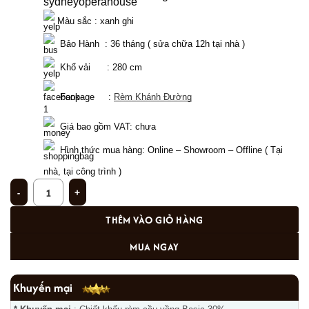
 Màu sắc : xanh ghi
  Bảo Hành  : 36 tháng ( sửa chữa 12h tại nhà )
  Khổ vải      : 280 cm 
  Fanpage     : 
Rèm Khánh Đường
Giá bao gồm VAT: chưa  
Hình thức mua hàng: Online – Showroom – Offline ( Tại 
nhà, tại công trình ) 
Rèm nhung cổ điển cho phòng khách sang trọng Cổ Nhuế, Hà Nội CD - 23 số
THÊM VÀO GIỎ HÀNG
MUA NGAY
Khuyến mại