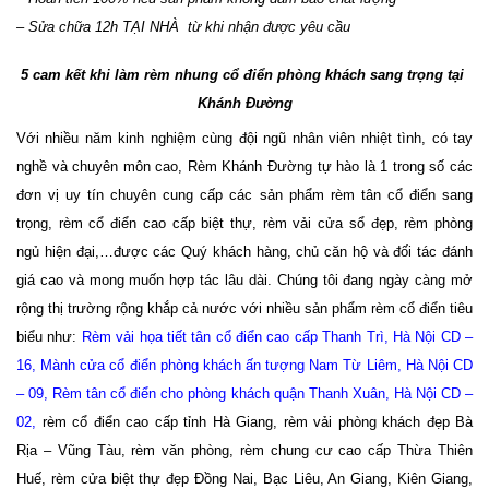
– Sửa chữa 12h TẠI NHÀ  từ khi nhận được yêu cầu 
5 cam kết khi làm rèm nhung cổ điển phòng khách sang trọng tại 
Khánh Đường
Với nhiều năm kinh nghiệm cùng đội ngũ nhân viên nhiệt tình, có tay 
nghề và chuyên môn cao, Rèm Khánh Đường tự hào là 1 trong số các 
đơn vị uy tín chuyên cung cấp các sản phẩm rèm tân cổ điển sang 
trọng, rèm cổ điển cao cấp biệt thự, rèm vải cửa sổ đẹp, rèm phòng 
ngủ hiện đại,…được các Quý khách hàng, chủ căn hộ và đối tác đánh 
giá cao và mong muốn hợp tác lâu dài. Chúng tôi đang ngày càng mở 
rộng thị trường rộng khắp cả nước với nhiều sản phẩm rèm cổ điển tiêu 
biểu như: 
Rèm vải họa tiết tân cổ điển cao cấp Thanh Trì, Hà Nội CD – 
16
, 
Mành cửa cổ điển phòng khách ấn tượng Nam Từ Liêm, Hà Nội CD 
– 09
, 
Rèm tân cổ điển cho phòng khách quận Thanh Xuân, Hà Nội CD – 
02
, 
rèm cổ điển cao cấp tỉnh Hà Giang, rèm vải phòng khách đẹp Bà 
Rịa – Vũng Tàu, rèm văn phòng, rèm chung cư cao cấp Thừa Thiên 
Huế, rèm cửa biệt thự đẹp Đồng Nai, Bạc Liêu, An Giang, Kiên Giang, 