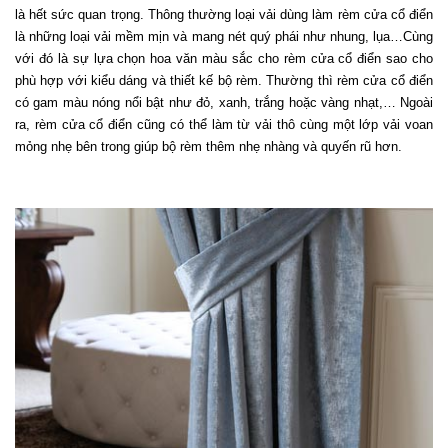
là hết sức quan trọng. Thông thường loại vải dùng làm rèm cửa cổ điển 
là những loại vải mềm mịn và mang nét quý phái như nhung, lụa…Cùng 
với đó là sự lựa chọn hoa văn màu sắc cho rèm cửa cổ điển sao cho 
phù hợp với kiểu dáng và thiết kế bộ rèm. Thường thì rèm cửa cổ điển 
có gam màu nóng nổi bật như đỏ, xanh, trắng hoặc vàng nhạt,… Ngoài 
ra, rèm cửa cổ điển cũng có thể làm từ vải thô cùng một lớp vải voan 
mỏng nhẹ bên trong giúp bộ rèm thêm nhẹ nhàng và quyến rũ hơn.