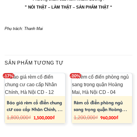
” NÓI THẬT – LÀM THẬT – SẢN PHẨM THẬT “
Phụ trách: Thanh Mai
SẢN PHẨM TƯƠNG TỰ
-17%
-20%
Báo giá rèm cổ điển chung
Rèm cổ điển phòng ngủ
cư cao cấp Nhân Chính, Hà
sang trọng quận Hoàng
Nội CD – 12
Mai, Hà Nội CD – 04
1,500,000
₫
960,000
₫
Giá
Giá
Giá
Giá
1,800,000
₫
1,200,000
₫
gốc
hiện
gốc
hiện
là:
tại
là:
tại
1,800,000₫.
là:
1,200,000₫.
là:
1,500,000₫.
960,000₫