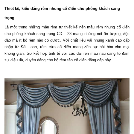
Thiết kế, kiểu dáng rèm nhung cổ điển cho phòng khách sang 
trọng
Là một trong những mẫu rèm tự thiết kế nên mẫu rèm nhung cổ điển 
cho phòng khách sang trọng CD – 23 mang những nét ấn tượng, độc 
đáo mà ít bộ rèm nào có được. Với chất liệu vải nhung xanh cao cấp 
nhập từ Đài Loan, rèm cửa cổ điển mang đến sự hài hòa cho mọi 
không gian. Sự kết hợp tinh tế với các dải ren màu nâu càng tô đậm 
sự điệu đà, duyên dáng cho bộ rèm tân cổ điển đẳng cấp này. 