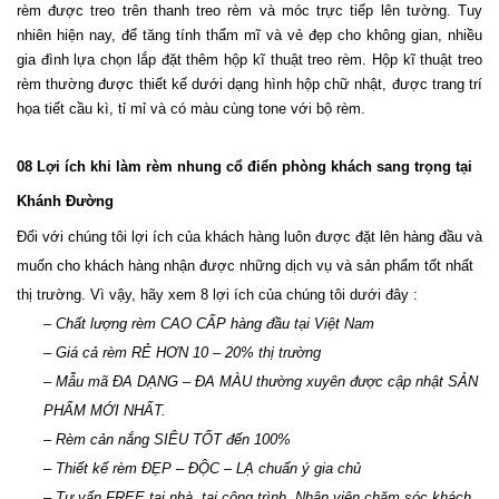
rèm được treo trên thanh treo rèm và móc trực tiếp lên tường. Tuy 
nhiên hiện nay, để tăng tính thẩm mĩ và vẻ đẹp cho không gian, nhiều 
gia đình lựa chọn lắp đặt thêm hộp kĩ thuật treo rèm. Hộp kĩ thuật treo 
rèm thường được thiết kế dưới dạng hình hộp chữ nhật, được trang trí 
họa tiết cầu kì, tỉ mỉ và có màu cùng tone với bộ rèm.
08 Lợi ích khi làm rèm nhung cổ điển phòng khách sang trọng tại 
Khánh Đường
Đối với chúng tôi lợi ích của khách hàng luôn được đặt lên hàng đầu và 
muốn cho khách hàng nhận được những dịch vụ và sản phẩm tốt nhất 
thị trường. Vì vậy, hãy xem 8 lợi ích của chúng tôi dưới đây :
– Chất lượng rèm CAO CẤP hàng đầu tại Việt Nam 
– Giá cả rèm RẺ HƠN 10 – 20% thị trường 
– Mẫu mã ĐA DẠNG – ĐA MÀU thường xuyên được cập nhật SẢN 
PHẨM MỚI NHẤT. 
– Rèm cản nắng SIÊU TỐT đến 100% 
– Thiết kế rèm ĐẸP – ĐỘC – LẠ chuẩn ý gia chủ
– Tư vấn FREE tại nhà, tại công trình. Nhân viên chăm sóc khách 