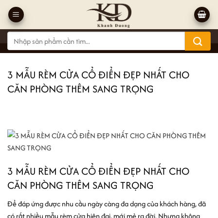
Bỏ
qua
nội
Tìm
dung
kiếm:
3 MẪU RÈM CỬA CỔ ĐIỂN ĐẸP NHẤT CHO
CĂN PHÒNG THÊM SANG TRỌNG
3 MẪU RÈM CỬA CỔ ĐIỂN ĐẸP NHẤT CHO
CĂN PHÒNG THÊM SANG TRỌNG
Để đáp ứng được nhu cầu ngày càng đa dạng của khách hàng, đã
có rất nhiều mẫu rèm cửa hiện đại, mới mẻ ra đời. Nhưng không