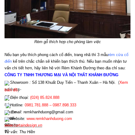
Rèm gỗ thích hợp cho phòng làm việc
Nếu bạn yêu thích phong cách cổ điển, trang nhã thì 3 mẫu
rèm cửa cổ 
điển
 kể trên chắc chắn sẽ khiến bạn thích thú. Nếu bạn muốn nhận tư 
vấn chi tiết hơn, hãy liên hệ với Rèm Khánh Đường theo địa chỉ sau:
CÔNG TY TNHH THƯƠNG MẠI VÀ NỘI THẤT KHÁNH ĐƯỜNG
Showroom :
Số 138 Khuất Duy Tiến – Thanh Xuân – Hà Nội.
(
Xem
bản đồ
)
Điện th
oại:
(024)
85.824.888
Hotline
:
0981.781.888 – 0987.898.333
Email:
r
emkhanhduong@gmail.com
Website:
www.
remkhanhduong.com
www.curtaindesign.vn
Tư vấn: Thu Hiền