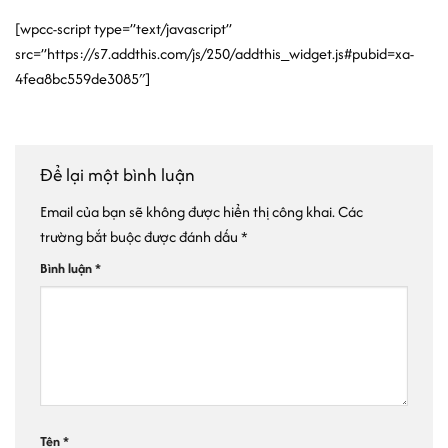
[wpcc-script type=”text/javascript”
src=”https://s7.addthis.com/js/250/addthis_widget.js#pubid=xa-
4fea8bc559de3085″]
Để lại một bình luận
Email của bạn sẽ không được hiển thị công khai.
Các
trường bắt buộc được đánh dấu
*
Bình luận
*
Tên
*