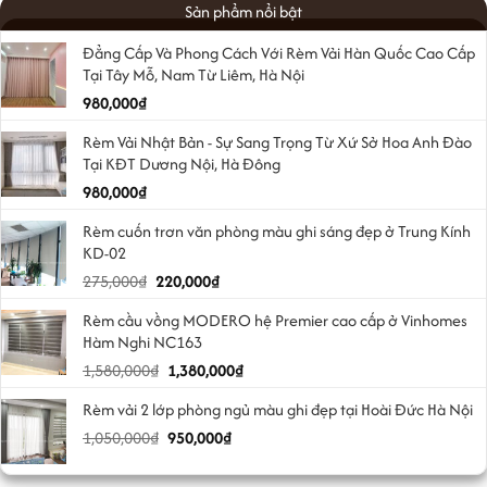
Sản phẩm nổi bật
Đẳng Cấp Và Phong Cách Với Rèm Vải Hàn Quốc Cao Cấp
Tại Tây Mỗ, Nam Từ Liêm, Hà Nội
980,000
₫
Rèm Vải Nhật Bản - Sự Sang Trọng Từ Xứ Sở Hoa Anh Đào
Tại KĐT Dương Nội, Hà Đông
980,000
₫
Rèm cuốn trơn văn phòng màu ghi sáng đẹp ở Trung Kính
KD-02
Giá
Giá
275,000
₫
220,000
₫
gốc
hiện
Rèm cầu vồng MODERO hệ Premier cao cấp ở Vinhomes
là:
tại
Hàm Nghi NC163
275,000₫.
là:
Giá
Giá
1,580,000
₫
1,380,000
₫
220,000₫.
gốc
hiện
Rèm vải 2 lớp phòng ngủ màu ghi đẹp tại Hoài Đức Hà Nội
là:
tại
Giá
Giá
1,050,000
₫
1,580,000₫.
950,000
₫
là:
gốc
hiện
1,380,000₫.
là:
tại