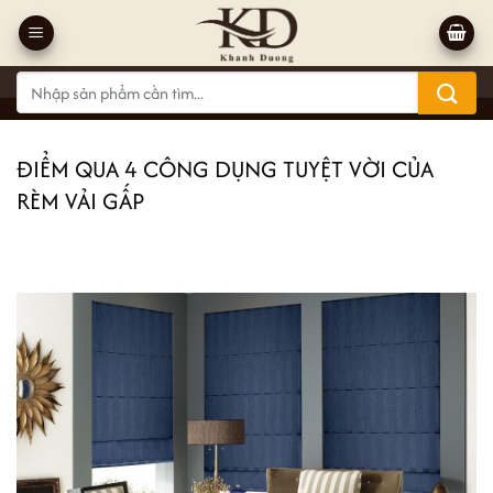
Bỏ
qua
nội
Tìm
dung
kiếm:
ĐIỂM QUA 4 CÔNG DỤNG TUYỆT VỜI CỦA
RÈM VẢI GẤP