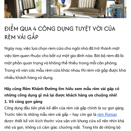
ĐIỂM QUA 4 CÔNG DỤNG TUYỆT VỜI CỦA
RÈM VẢI GẤP
Ngày nay, việc lựa chọn rèm cửa cho ngôi nhà đã trở thành một
việc làm quen thuộc cho bất cứ một gia đình nào. Bởi bộ rèm đã là
một phần quan trọng và không thể thiếu trong mỗi căn phòng.
Trong vô vàn các mẫu rèm cửa khác nhau thì rèm vải gấp được khá
nhiều khách hàng sử dụng.
Hãy cùng Rèm Khánh Đường tìm hiểu xem mẫu rèm vải gấp có 
những công dụng gì mà lại được khách hàng ưa chuộng nhé!
1. Vô cùng gọn gàng
Công dụng đầu tiên phải kể đến của rèm vải gấp chính là sự gọn gàng. 
Trước tiên là những mẫu rèm vải gấp – hay còn gọi là 
rèm Roman
được thiết kế với kích thước vừa vặn với khung cửa sổ nên nhìn khá 
nhỏ và gọn, không có cảm giác chướng mắt. Trong khi đó những bộ 