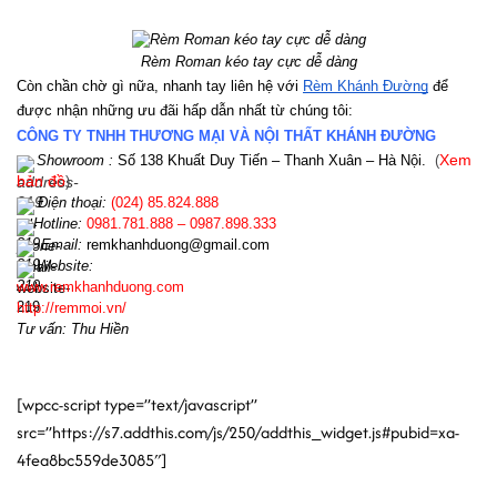
Rèm Roman kéo tay cực dễ dàng
Còn chần chờ gì nữa, nhanh tay liên hệ với 
Rèm Khánh Đường
 để 
được nhận những ưu đãi hấp dẫn nhất từ chúng tôi:
CÔNG TY TNHH THƯƠNG MẠI VÀ NỘI THẤT KHÁNH ĐƯỜNG
Showroom :
Số 138 Khuất Duy Tiến – Thanh Xuân – Hà Nội.
(
Xem
bản đồ
)
Điện th
oại:
(024)
85.824.888
Hotline
:
0981.781.888 – 0987.898.333
Email:
r
emkhanhduong@gmail.com
Website:
www
.
remkhanhduong.com
http://remmoi.vn/
Tư vấn: Thu Hiền
[wpcc-script type=”text/javascript”
src=”https://s7.addthis.com/js/250/addthis_widget.js#pubid=xa-
4fea8bc559de3085″]