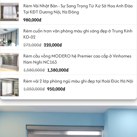
Rèm Vải Nhật Bản - Sự Sang Trọng Từ Xứ Sở Hoa Anh Đào
Tại KĐT Dương Nội, Hà Đông
980,000
₫
Rèm cuốn trơn văn phòng màu ghi sáng đẹp ở Trung Kính
KD-02
Giá
Giá
275,000
₫
220,000
₫
gốc
hiện
Rèm cầu vồng MODERO hệ Premier cao cấp ở Vinhomes
là:
tại
Hàm Nghi NC163
275,000₫.
là:
Giá
Giá
1,580,000
₫
1,380,000
₫
220,000₫.
gốc
hiện
Rèm vải 2 lớp phòng ngủ màu ghi đẹp tại Hoài Đức Hà Nội
là:
tại
Giá
Giá
1,050,000
₫
1,580,000₫.
950,000
₫
là:
gốc
hiện
1,380,000₫.
là:
tại
1,050,000₫.
là:
950,000₫.