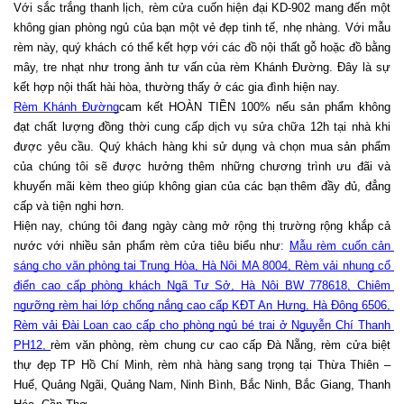
Với sắc trắng thanh lịch, rèm cửa cuốn hiện đại KD-902 mang đến một 
không gian phòng ngủ của bạn một vẻ đẹp tinh tế, nhẹ nhàng. Với mẫu 
rèm này, quý khách có thể kết hợp với các đồ nội thất gỗ hoặc đồ bằng 
mây, tre nhạt như trong ảnh tư vấn của rèm Khánh Đường. Đây là sự 
kết hợp nội thất hài hòa, thường thấy ở các gia đình hiện nay. 
Rèm Khánh Đường
cam kết HOÀN TIỀN 100% nếu sản phẩm không 
đạt chất lượng đồng thời cung cấp dịch vụ sửa chữa 12h tại nhà khi 
được yêu cầu. Quý khách hàng khi sử dụng và chọn mua sản phẩm 
của chúng tôi sẽ được hưởng thêm những chương trình ưu đãi và 
khuyến mãi kèm theo giúp không gian của các bạn thêm đầy đủ, đẳng 
cấp và tiện nghi hơn.
Hiện nay, chúng tôi đang ngày càng mở rộng thị trường rộng khắp cả 
nước với nhiều sản phẩm rèm cửa tiêu biểu như
: 
Mẫu rèm cuốn cản 
sáng cho văn phòng tại Trung Hòa, Hà Nội MA 8004
, 
Rèm vải nhung cổ 
điển cao cấp phòng khách Ngã Tư Sở, Hà Nội BW 778618
, 
Chiêm 
ngưỡng rèm hai lớp chống nắng cao cấp KĐT An Hưng, Hà Đông 6506
, 
Rèm vải Đài Loan cao cấp cho phòng ngủ bé trai ở Nguyễn Chí Thanh 
PH12
, 
rèm văn phòng, rèm chung cư cao cấp Đà Nẵng, rèm cửa biệt 
thự đẹp TP Hồ Chí Minh, rèm nhà hàng sang trọng tại Thừa Thiên – 
Huế, Quảng Ngãi, Quảng Nam, Ninh Bình, Bắc Ninh, Bắc Giang, Thanh 