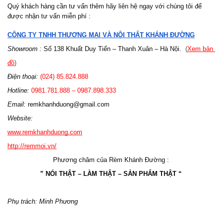
Quý khách hàng cần tư vấn thêm hãy liên hệ ngay với chúng tôi để
được nhận tư vấn miễn phí :
CÔNG TY TNHH THƯƠNG MẠI VÀ NỘI THẤT KHÁNH ĐƯỜNG
Showroom :
 Số 138 Khuất Duy Tiến – Thanh Xuân – Hà Nội.
  (
Xem bản 
đồ
)
Điện thoại:
 (024) 85.824.888
Hotline: 
0981.781.888 – 0987.898.333 
Email: 
remkhanhduong@gmail.com
Website: 
www.remkhanhduong.com
http://remmoi.vn/
Phương châm của Rèm Khánh Đường :
” NÓI THẬT – LÀM THẬT – SẢN PHẨM THẬT “
Phụ trách: Minh Phương