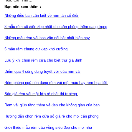
Hóa, Cần Thơ,…
Bạn nên xem thêm :
Những điều bạn cần biết về rèm tân cổ điển
3 mẫu rèm cổ điển đẹp nhất cho căn phòng thêm sang trọng
Những mẫu rèm vải hoa văn nổi bật nhất hiện nay
5 mẫu rèm chung cư đẹp khó cưỡng
Lưu ý khi chọn rèm cửa cho biệt thự gia đình
Điểm qua 4 công dụng tuyệt vời của rèm vải
Rèm phòng ngủ nên dùng rèm vải một màu hay rèm họa tiết.
Báo giá rèm vải một lớp rẻ nhất thị trường.
Rèm vải giúp tăng thêm vẻ đẹp cho không gian của bạn
Hướng dẫn chọn rèm cửa sổ giá rẻ cho mọi căn phòng
Giới thiệu mẫu rèm cầu vồng siêu đẹp cho mọi nhà