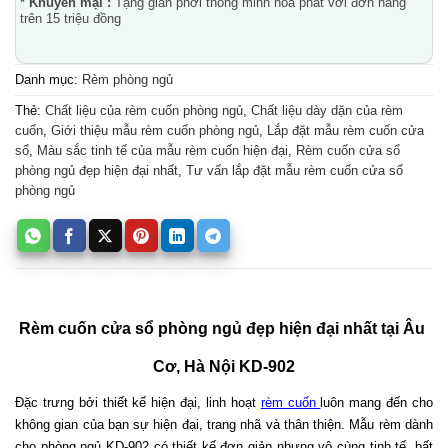
* Khuyến mại :
Tặng giàn phơi thông minh hòa phát với đơn hàng
trên 15 triệu đồng
Danh mục:
Rèm phòng ngủ
Thẻ:
Chất liệu của rèm cuốn phòng ngủ
,
Chất liệu dày dặn của rèm
cuốn
,
Giới thiệu mẫu rèm cuốn phòng ngủ
,
Lắp đặt mẫu rèm cuốn cửa
sổ
,
Màu sắc tinh tế của mẫu rèm cuốn hiện đại
,
Rèm cuốn cửa sổ
phòng ngủ đẹp hiện đại nhất
,
Tư vấn lắp đặt mẫu rèm cuốn cửa sổ
phòng ngủ
Rèm cuốn cửa sổ phòng ngủ đẹp hiện đại nhất tại Âu 
Cơ, Hà Nội KD-902
Đặc trưng bởi thiết kế hiện đại, linh hoạt 
rèm cuốn 
luôn mang đến cho 
không gian của bạn sự hiện đại, trang nhã và thân thiện. Mẫu rèm dành 
cho phòng ngủ KD-902 có thiết kế đơn giản nhưng vô cùng tinh tế, bất 