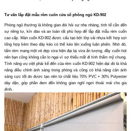
Tư vấn lắp đặt mẫu rèm cuốn cửa sổ phòng ngủ KD-902
Phòng ngủ thường là không gian đòi hỏi sự nhẹ nhàng, tinh tế cần đến 
sự riêng tư, kín đáo và an toàn rất phù hợp để lắp đặt mẫu rèm cuốn 
cao cấp. Màn cuốn KD-902 được cấu tạo bởi lớp vải nhựa kết hợp sợi 
tổng hợp kèm theo dây kéo có thể kéo lên xuống luân phiên. Nhờ đó, 
tấm rèm mang một vẻ đẹp vừa hiện đại lại vừa ấn tượng, đầy cuốn hút 
nên bạn cũng không cần lo ngại vì sợ thiếu mất đi tính thẩm mỹ chung. 
Tính năng ưu việt phải kể đến của rèm cuốn KD-902 hiện đại đó là khả 
năng điều chỉnh ánh sáng trong phòng và cũng có khả năng cản ánh 
sáng cực tốt do được tạo nên từ chất liệu 70% PVC + 30% Polyester 
dày dặn, góp phần đem đến không gian nghỉ ngơi thoải mái cho gia 
đình. 