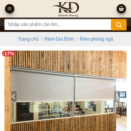
Bỏ
qua
nội
Tìm
dung
kiếm:
Trang chủ
/
Rèm Gia Đình
/
Rèm phòng ngủ
-17%