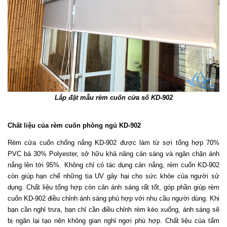
Lắp đặt mẫu rèm cuốn cửa sổ KD-902
Chất liệu của rèm cuốn phòng ngủ KD-902
Rèm cửa cuốn chống nắng KD-902 được làm từ sợi tổng hợp 70% 
PVC bà 30% Polyester, sở hữu khả năng cản sáng và ngăn chặn ánh 
nắng lên tới 95%. Không chỉ có tác dụng cản nắng, rèm cuốn KD-902 
còn giúp hạn chế những tia UV gây hại cho sức khỏe của người sử 
dụng. Chất liệu tổng hợp còn cản ánh sáng rất tốt, góp phần giúp rèm 
cuốn KD-902 điều chỉnh ánh sáng phù hợp với nhu cầu người dùng. Khi 
bạn cần nghỉ trưa, bạn chỉ cần điều chỉnh rèm kéo xuống, ánh sáng sẽ 
bị ngăn lại tạo nên không gian nghỉ ngơi phù hợp. Chất liệu của tấm 