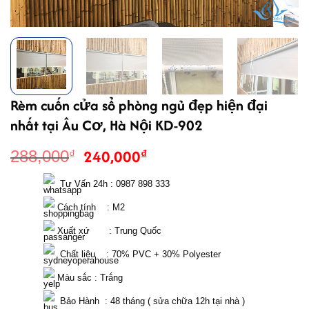
Rèm cuốn cửa sổ phòng ngủ đẹp hiện đại
nhất tại Âu Cơ, Hà Nội KD-902
Giá
Giá
240,000
₫
288,000
₫
gốc
hiện
là:
tại
  Tư Vấn 24h : 0987 898 333 
288,000₫.
là:
 Cách tính    : M2
240,000₫.
 Xuất xứ       : Trung Quốc
  Chất liệu    : 70% PVC + 30% Polyester 
 Màu sắc : Trắng
  Bảo Hành  : 48 tháng ( sửa chữa 12h tại nhà )