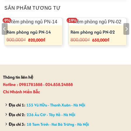
SẢN PHẨM TƯƠNG TỰ
-9%
-19%
Rèm phòng ngủ PN-14
Rèm phòng ngủ PN-02
820,000
₫
650,000
₫
Giá
Giá
Giá
Giá
900,000
₫
800,000
₫
gốc
hiện
gốc
hiện
là:
tại
là:
tại
900,000₫.
là:
800,000₫.
là:
820,000₫.
650,000₫.
Thông tin liên hệ
Hotline : 0981781888 - 024.858.24888
Chi Nhánh Miền Bắc
Địa chỉ 1:
155 Vũ Hữu - Thanh Xuân - Hà Nội
Địa chỉ 2:
236 Âu Cơ - Tây Hồ - Hà Nội
Địa chỉ 3:
18 Tam Trinh - Hai Bà Trưng - Hà Nội