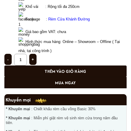
  Khổ vải      : Rộng tối đa 250cm
  Fanpage     : 
Rèm Cửa Khánh Đường
Giá bao gồm VAT: chưa  
Hình thức mua hàng: Online – Showroom – Offline ( Tại 
nhà, tại công trình ) 
Rèm cuốn cửa sổ phòng ngủ đẹp hiện đại nhất tại Âu Cơ, Hà Nội KD-902 số
THÊM VÀO GIỎ HÀNG
MUA NGAY
Khuyến mại
* Khuyến mại
: Chiết khấu rèm cầu vồng Basic 30%
* Khuyến mại
: Miễn phí giặt rèm vệ sinh rèm cửa trong năm đầu
tiên.