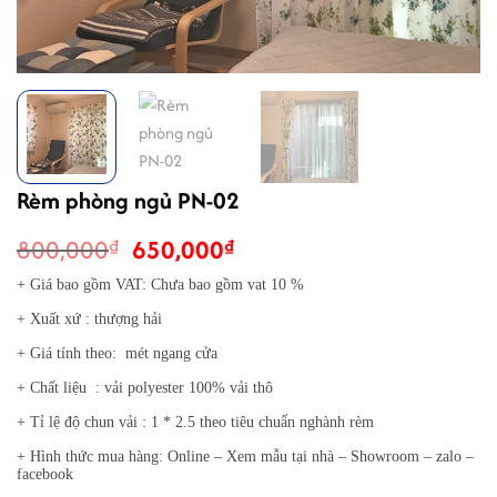
Rèm phòng ngủ PN-02
Giá
Giá
800,000
650,000
₫
₫
gốc
hiện
+ Giá bao gồm VAT: Chưa bao gồm vat 10 %
là:
tại
+ Xuất xứ : thượng hải
800,000₫.
là:
650,000₫.
+ Giá tính theo: mét ngang cửa
+ Chất liệu : vải polyester 100% vải thô
+ Tỉ lệ độ chun vải : 1 * 2.5 theo tiêu chuẩn nghành rèm
+ Hình thức mua hàng: Online – Xem mẫu tại nhà – Showroom – zalo –
facebook