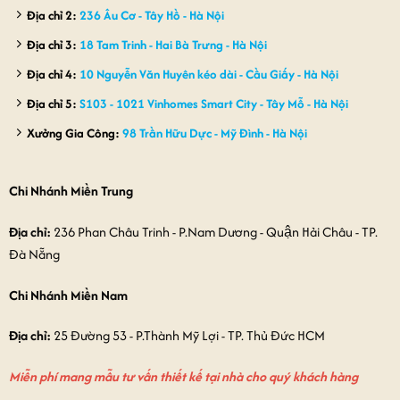
Địa chỉ 2:
236 Âu Cơ - Tây Hồ - Hà Nội
Địa chỉ 3:
18 Tam Trinh - Hai Bà Trưng - Hà Nội
Địa chỉ 4:
10 Nguyễn Văn Huyên kéo dài - Cầu Giấy - Hà Nội
Địa chỉ 5:
S103 - 1021 Vinhomes Smart City - Tây Mỗ - Hà Nội
Xưởng Gia Công:
98 Trần Hữu Dực - Mỹ Đình - Hà Nội
Chi Nhánh Miền Trung
Địa chỉ:
236 Phan Châu Trinh - P.Nam Dương - Quận Hải Châu - TP.
Đà Nẵng
Chi Nhánh Miền Nam
Địa chỉ:
25 Đường 53 - P.Thành Mỹ Lợi - TP. Thủ Đức HCM
Miễn phí mang mẫu tư vấn thiết kế tại nhà cho quý khách hàng