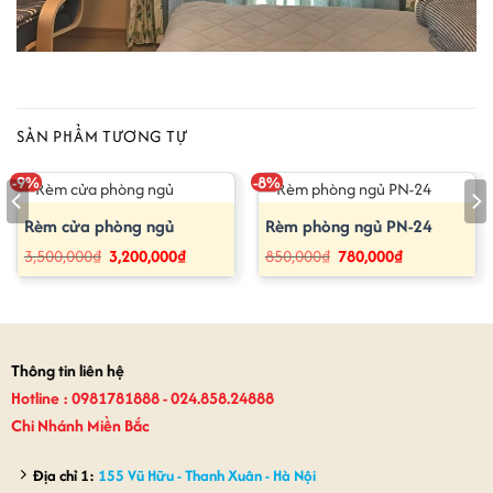
SẢN PHẨM TƯƠNG TỰ
-9%
-8%
Rèm cửa phòng ngủ
Rèm phòng ngủ PN-24
Giá
Giá
Giá
Giá
3,500,000
₫
3,200,000
₫
850,000
₫
780,000
₫
gốc
hiện
gốc
hiện
là:
tại
là:
tại
3,500,000₫.
là:
850,000₫.
là:
3,200,000₫.
780,000₫.
Thông tin liên hệ
Hotline : 0981781888 - 024.858.24888
Chi Nhánh Miền Bắc
Địa chỉ 1:
155 Vũ Hữu - Thanh Xuân - Hà Nội