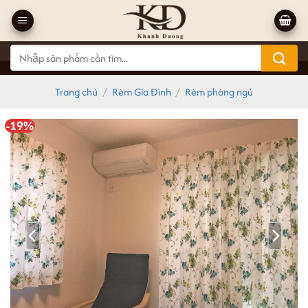
Bỏ
qua
nội
Tìm
dung
kiếm:
Trang chủ
/
Rèm Gia Đình
/
Rèm phòng ngủ
-19%