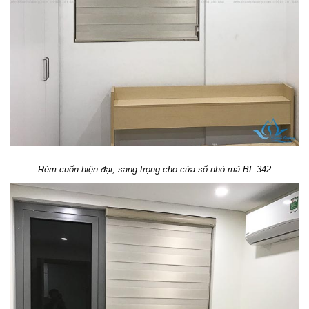
Rèm cuốn hiện đại, sang trọng cho cửa sổ nhỏ mã BL 342