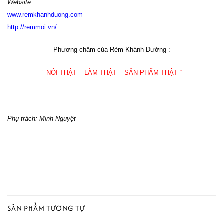
Website:
www
.
remkhanhduong.com
http://remmoi.vn/
Phương châm của Rèm Khánh Đường :
” NÓI THẬT – LÀM THẬT – SẢN PHẨM THẬT “
Phụ trách: Minh Nguyệt
SẢN PHẨM TƯƠNG TỰ