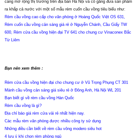
càng mở rộng thị trường trên địa bàn Hà Nội và cố gắng đưa sản phẩm
ra khắp cả nước với một số mẫu rèm cuốn cầu vồng tiêu biểu như:
Rèm cầu vồng cao cấp cho văn phòng ở Hoàng Quốc Việt OS 631,
Rèm cuốn cầu vồng cản sáng giá rẻ ở Nguyễn Chánh, Cầu Giấy TW
600,
Rèm cửa cầu vồng hiện đại TV 641 cho chung cư Vinaconex Bắc
Từ Liêm
Bạn nên xem thêm :
Rèm cửa cầu vồng hiện đại cho chung cư ở Vũ Trọng Phụng CT 301
Mành cầu vồng cản sáng giá siêu rẻ ở Đông Anh, Hà Nội WL 201
Bạn biết gì về rèm cầu vồng Hàn Quốc
Rèm cầu vồng là gì?
Địa chỉ báo giá rèm cửa vải rẻ nhất hiện nay.
Các mẫu rèm văn phòng được nhiều công ty sử dụng
Những điều cần biết về rèm cầu vông modero siêu hot
4 lưu ý khi chọn rèm phòng ngủ