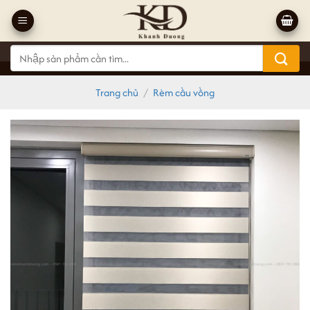
Bỏ
qua
nội
Tìm
dung
kiếm:
Trang chủ
/
Rèm cầu vồng