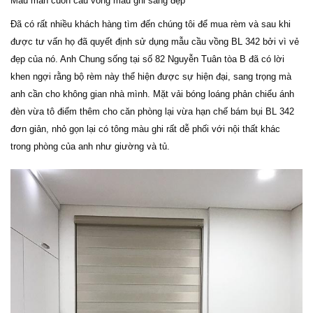
Mẫu màn cuốn cầu vồng màu ghi sáng đẹp
Đã có rất nhiều khách hàng tìm đến chúng tôi để mua rèm và sau khi
được tư vấn họ đã quyết định sử dụng mẫu cầu vồng BL 342 bởi vì vẻ
đẹp của nó. Anh Chung sống tại số 82 Nguyễn Tuân tòa B đã có lời
khen ngợi rằng bộ rèm này thể hiện được sự hiện đại, sang trọng mà
anh cần cho không gian nhà mình. Mặt vải bóng loáng phản chiểu ánh
đèn vừa tô điểm thêm cho căn phòng lại vừa hạn chế bám bụi BL 342
đơn giản, nhỏ gọn lại có tông màu ghi rất dễ phối với nội thất khác
trong phòng của anh như giường và tủ.