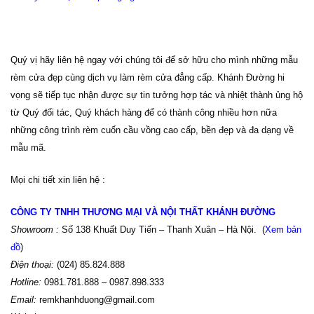
Quý vị hãy liên hệ ngay với chúng tôi để sở hữu cho mình những mẫu
rèm cửa đẹp cùng dịch vụ làm rèm cửa đẳng cấp. Khánh Đường hi
vọng sẽ tiếp tục nhận được sự tin tưởng hợp tác và nhiệt thành ủng hộ
từ Quý đối tác, Quý khách hàng để có thành công nhiều hơn nữa
những công trình rèm
cuốn cầu vồng cao cấp, bền đẹp và đa dạng về
mẫu mã
.
Mọi chi tiết xin liên hệ :
CÔNG TY TNHH THƯƠNG MẠI VÀ NỘI THẤT KHÁNH ĐƯỜNG
Showroom :
Số 138 Khuất Duy Tiến – Thanh Xuân – Hà Nội. (
Xem bản
đồ
)
Điện thoại:
(024) 85.824.888
Hotline:
0981.781.888 – 0987.898.333
Email:
remkhanhduong@gmail.com