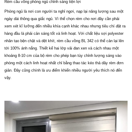
Rèm cầu vồng phòng ngủ chỉnh sáng tiện lợi
Phòng ngủ là nơi con người ta nghỉ ngơi, nạp lại năng lượng sau một
ngày dài thông qua giấc ngủ. Vì thế chọn rèm cho nơi đây cần phải
xem xét kĩ lưỡng đến nhiều khía cạnh khác nhau nhưng tiêu chí đặt ra
hàng đầu là phải cản sáng tốt và linh hoạt. Với chất liệu sợi polyester
nhân tạo bện chặt và dệt khít, rèm cầu vồng BL 342 có thể cản lại lên
tới 100% ánh nắng. Thiết kế hai lớp vải đan xen và cách nhau một
khoảng 8-10 cm của bộ rèm cho phép bạn tùy chỉnh lượng sáng vào
phòng một cách linh hoạt nhất chỉ bằng thao tác kéo thả dây rèm đơn
giản. Đây cũng chính là ưu điểm khiến nhiều người yêu thích nó đến
vậy.