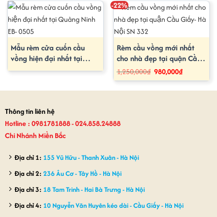
-22%
Mẫu rèm cửa cuốn cầu
Rèm cầu vồng mới nhất
vồng hiện đại nhất tại
cho nhà đẹp tại quận Cầu
Quảng Ninh EB- 0505
Giấy- Hà Nội SN 332
Giá
Giá
1,250,000
₫
980,000
₫
gốc
hiện
là:
tại
1,250,000₫.
là:
980,000₫.
Thông tin liên hệ
Hotline : 0981781888 - 024.858.24888
Chi Nhánh Miền Bắc
Địa chỉ 1:
155 Vũ Hữu - Thanh Xuân - Hà Nội
Địa chỉ 2:
236 Âu Cơ - Tây Hồ - Hà Nội
Địa chỉ 3:
18 Tam Trinh - Hai Bà Trưng - Hà Nội
Địa chỉ 4:
10 Nguyễn Văn Huyên kéo dài - Cầu Giấy - Hà Nội