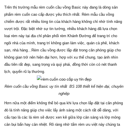
Trên thị trường mẫu rèm cuốn cầu vồng Basic này đang là dòng sản
phẩm rèm cuốn cao cấp được yêu thích nhất. Rèm mẫu cầu vồng
chiếm được rất nhiều lòng tin của khách hàng không chỉ nhờ tính năng
vượt trội. Đặc biệt nhờ sự tin tưởng, nhiều khách hàng đã lựa chọn
loại rèm này tại địa chỉ phân phối rèm Khánh Đường để trang trí cho
ngôi nhà của mình, trang trí không gian làm việc, quán cà phê, khách
sạn, nhà hàng…
Rèm cầu vồng được lắp đặt trong căn phòng giúp cho
không gian trở nên hiện đại hơn, hợp với xu thế chung, tạo ánh nhìn
đầu tiên rất đẹp, sang trọng và quý phái, đồng thời còn có nét thanh
lịch, quyến rũ lạ thường.
Rèm cuốn cầu vồng Basic uy tín nhất BS 108 thiết kế hiện đại, chuyên
nghiệp
Hơn nữa một điểm không thể bỏ qua khi lựa chọn lắp đặt tại căn phòng
đó là tính năng giúp cho việc lấy ánh sáng một cách rất dễ dàng, với
cấu tạo là các lá rèm sẽ được xen kẽ giữa lớp cản sáng và lớp mỏng
cản bụi bẩn hay cản nhiệt. Rõ ràng nhờ tấm rèm ưu việt này chúng ta