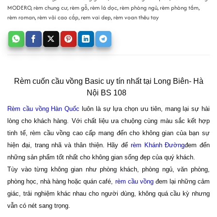
MODERO
,
rèm chung cư
,
rèm gỗ
,
rèm lá dọc
,
rèm phòng ngủ
,
rèm phòng tắm
,
rèm roman
,
rèm vải cao cấp
,
rem vai dep
,
rèm voan thêu tay
Rèm cuốn cầu vồng Basic uy tín nhất tại Long Biên- Hà
Nội BS 108
Rèm cầu vồng Hàn Quốc
luôn là sự lựa chọn ưu tiên, mang lại sự hài
lòng cho khách hàng. Với chất liệu ưa chuộng cùng màu sắc kết hợp
tinh tế, rèm cầu vồng cao cấp mang đến cho không gian của bạn sự
hiện đại, trang nhã và thân thiện. Hãy để
rèm Khánh Đường
đem đến
những sản phẩm tốt nhất cho không gian sống đẹp của quý khách.
Tùy vào từng không gian như phòng khách, phòng ngủ, văn phòng,
phòng học, nhà hàng hoặc quán café,
rèm cầu vồng
đem lại những cảm
giác, trải nghiệm khác nhau cho người dùng, không quá cầu kỳ nhưng
vẫn có nét sang trọng.