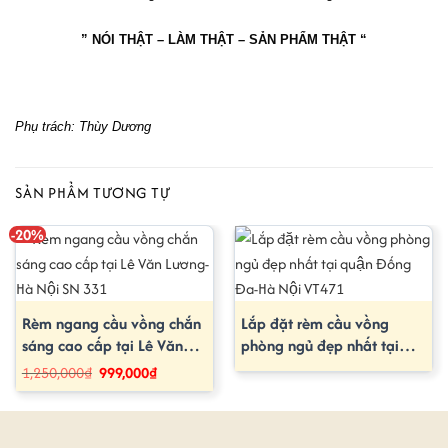
” NÓI THẬT – LÀM THẬT – SẢN PHẨM THẬT “
Phụ trách: Thùy Dương
SẢN PHẨM TƯƠNG TỰ
-20%
Rèm ngang cầu vồng chắn
Lắp đặt rèm cầu vồng
sáng cao cấp tại Lê Văn
phòng ngủ đẹp nhất tại
Lương- Hà Nội SN 331
quận Đống Đa-Hà Nội
Giá
Giá
1,250,000
₫
999,000
₫
gốc
hiện
VT471
là:
tại
1,250,000₫.
là:
999,000₫.