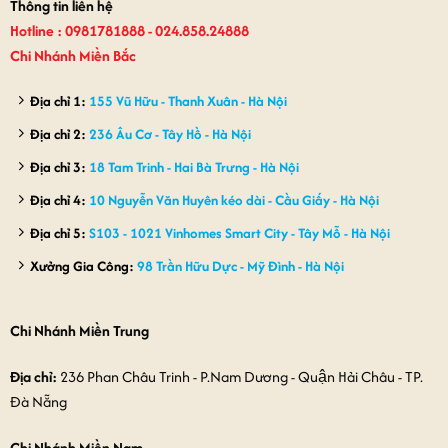
Thông tin liên hệ
Hotline : 0981781888 - 024.858.24888
Chi Nhánh Miền Bắc
Địa chỉ 1:
155 Vũ Hữu - Thanh Xuân - Hà Nội
Địa chỉ 2:
236 Âu Cơ - Tây Hồ - Hà Nội
Địa chỉ 3:
18 Tam Trinh - Hai Bà Trưng - Hà Nội
Địa chỉ 4:
10 Nguyễn Văn Huyên kéo dài - Cầu Giấy - Hà Nội
Địa chỉ 5:
S103 - 1021 Vinhomes Smart City - Tây Mỗ - Hà Nội
Xưởng Gia Công:
98 Trần Hữu Dực - Mỹ Đình - Hà Nội
Chi Nhánh Miền Trung
Địa chỉ:
236 Phan Châu Trinh - P.Nam Dương - Quận Hải Châu - TP.
Đà Nẵng
Chi Nhánh Miền Nam