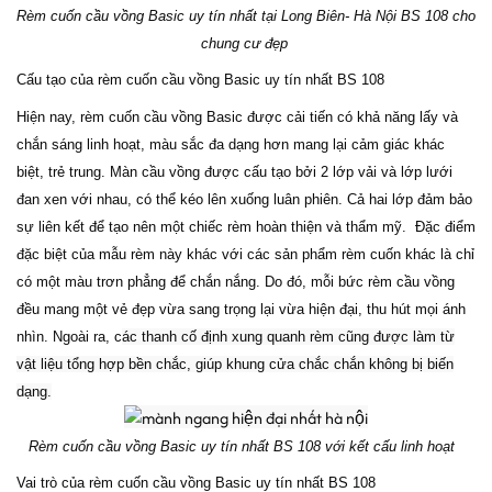
Rèm cuốn cầu vồng Basic uy tín nhất tại Long Biên- Hà Nội BS 108 cho
chung cư đẹp
Cấu tạo của rèm cuốn cầu vồng Basic uy tín nhất BS 108
Hiện nay, rèm cuốn cầu vồng Basic được cải tiến có khả năng lấy và
chắn sáng linh hoạt, màu sắc đa dạng hơn mang lại cảm giác khác
biệt, trẻ trung. Màn cầu vồng được cấu tạo bởi 2 lớp vải và lớp lưới
đan xen với nhau, có thể kéo lên xuống luân phiên.
Cả hai lớp đảm bảo
sự liên kết để tạo nên một chiếc rèm hoàn thiện và thẩm mỹ. Đặc điểm
đặc biệt của mẫu rèm này khác với các sản phẩm rèm cuốn khác là chỉ
có một màu trơn phẳng để chắn nắng.
Do đó, mỗi bức rèm cầu vồng
đều mang một vẻ đẹp vừa sang trọng lại vừa hiện đại, thu hút mọi ánh
nhìn. Ngoài ra,
c
ác thanh cố định xung quanh rèm cũng được làm từ
vật liệu tổng hợp bền chắc, giúp khung cửa chắc chắn không bị biến
dạng.
Rèm cuốn cầu vồng Basic uy tín nhất BS 108 với kết cấu linh hoạt
Vai trò của rèm cuốn cầu vồng Basic uy tín nhất BS 108