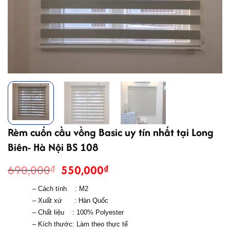
Rèm cuốn cầu vồng Basic uy tín nhất tại Long
Biên- Hà Nội BS 108
Giá
Giá
690,000
550,000
₫
₫
gốc
hiện
– Cách tính    : M2
là:
tại
– Xuất xứ      : Hàn Quốc
690,000₫.
là:
– Chất liệu    : 
100% Polyester 
550,000₫.
– Kích thước: Làm theo thực tế