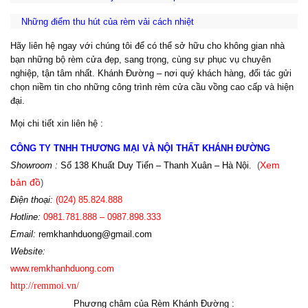
Những điểm thu hút của rèm vải cách nhiệt
Hãy liên hệ ngay với chúng tôi để có thể sở hữu cho không gian nhà
bạn những bộ rèm cửa đẹp, sang trọng, cùng sự phục vụ chuyên
nghiệp, tận tâm nhất. Khánh Đường – nơi quý khách hàng, đối tác gửi
chọn niềm tin cho những công trình rèm cửa cầu vồng cao cấp và hiện
đại.
Mọi chi tiết xin liên hệ :
CÔNG TY TNHH THƯƠNG MẠI VÀ NỘI THẤT KHÁNH ĐƯỜNG
Showroom :
Số 138 Khuất Duy Tiến – Thanh Xuân – Hà Nội.
(
Xem
bản đồ
)
Điện th
oại:
(024)
85.824.888
Hotline
:
0981.781.888 – 0987.898.333
Email:
r
emkhanhduong@gmail.com
Website:
www
.
remkhanhduong.com
http://remmoi.vn/
Phương châm của Rèm Khánh Đường :