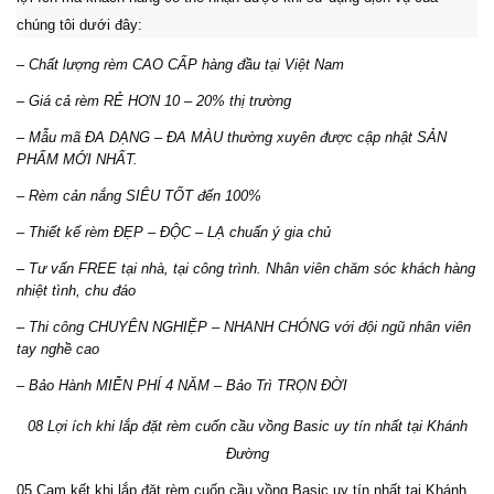
chúng tôi dưới đây:
– Chất lượng rèm CAO CẤP hàng đầu tại Việt Nam
– Giá cả rèm RẺ HƠN 10 – 20% thị trường
– Mẫu mã ĐA DẠNG – ĐA MÀU thường xuyên được cập nhật SẢN
PHẨM MỚI NHẤT.
– Rèm cản nắng SIÊU TỐT đến 100%
– Thiết kế rèm ĐẸP – ĐỘC – LẠ chuẩn ý gia chủ
– Tư vấn FREE tại nhà, tại công trình. Nhân viên chăm sóc khách hàng
nhiệt tình, chu đáo
– Thi công CHUYÊN NGHIỆP – NHANH CHÓNG với đội ngũ nhân viên
tay nghề cao
– Bảo Hành MIỄN PHÍ 4 NĂM – Bảo Trì TRỌN ĐỜI
08 Lợi ích khi lắp đặt rèm cuốn cầu vồng Basic uy tín nhất tại Khánh
Đường
05 Cam kết khi lắp đặt rèm cuốn cầu vồng Basic uy tín nhất tại Khánh