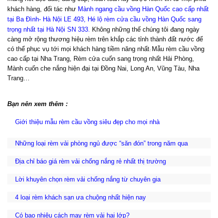
khách hàng, đối tác như
Mành ngang cầu vồng Hàn Quốc cao cấp nhất
tại Ba Đình- Hà Nội LE 493
,
Hé lộ rèm cửa cầu vồng Hàn Quốc sang
trọng nhất tại Hà Nội SN 333
.
Không những thế chúng tôi đang ngày
càng mở rộng thương hiệu rèm trên khắp các tỉnh thành đất nước để
có thể phục vụ tới mọi khách hàng tiềm năng nhất
Mẫu rèm cầu vồng
:
cao cấp tại Nha Trang, Rèm cửa cuốn sang trọng nhất Hải Phòng,
Mành cuốn che nắng hiện đại tại Đồng Nai, Long An, Vũng Tàu, Nha
Trang…
Bạn nên xem thêm :
Giới thiệu mẫu rèm cầu vồng siêu đẹp cho mọi nhà
Những loại rèm vải phòng ngủ được “săn đón” trong năm qua
Địa chỉ báo giá rèm vải chống nắng rẻ nhất thị trường
Lời khuyên chọn rèm vải chống nắng từ chuyên gia
4 loại rèm khách sạn ưa chuộng nhất hiện nay
Có bao nhiêu cách may rèm vải hai lớp?