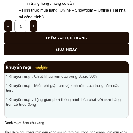
– Tình trạng hàng : hàng có sẵn 
– 
Hình thức mua hàng: Online – Showroom – Offline ( Tại nhà, 
tại công trình ) 
Rèm cuốn cầu vồng Basic uy tín nhất tại Long Biên- Hà Nội BS 108 số lượng
THÊM VÀO GIỎ HÀNG
MUA NGAY
Khuyến mại
* Khuyến mại
: Chiết khấu rèm cầu vồng Basic 30%
* Khuyến mại
: Miễn phí giặt rèm vệ sinh rèm cửa trong năm đầu
tiên.
* Khuyến mại :
Tặng giàn phơi thông minh hòa phát với đơn hàng
trên 15 triệu đồng
Danh mục:
Rèm cầu vồng
Thẻ:
Rèm cầu vồng
,
rèm cầu vồng giá rẻ
,
rèm cầu vồng hàn quốc
,
Rèm cầu vồng