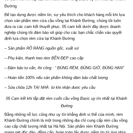
Đường
Để tạo dựng được niềm tin, sự yêu thích cho khách hàng mỗi khi lựa
chọn sản phẩm rèm cửa cầu vồng tại Khánh Đường, chúng tôi luôn
đưa ra các cam kết thuyết phục. 05 cam kết dưới đây được doanh
nghiệp chúng tôi đảm bảo sẽ giúp cho các bạn chắc chắn vào quyết
định lựa chọn rèm cửa tại Khánh Đường:
– Sản phẩm RÕ RÀNG nguồn gốc, xuất xứ
– Phụ kiện, thanh treo rèm BỀN ĐẸP cao cấp
– Đảm bảo tư vấn, thi công : “ ĐÚNG RÈM, ĐÚNG GIỜ, ĐÚNG HẠN”
– Hoàn tiền 100% nếu sản phẩm không đảm bảo chất lượng
– Sửa chữa 12h TẠI NHÀ từ khi nhận được yêu cầu
05 Cam kết khi lắp đặt rèm cuốn cầu vồng Basic uy tín nhất tại Khánh
Đường
Bằng những nỗ lực cũng như uy tín khẳng định vị thế của mình, rèm
Khánh Đường chính là một trong những địa chỉ cung cấp rèm cầu vồng
cao cấp chất lượng nhất tại Hà Nội. Sản phẩm rèm Khánh Đường
mang nét độc đáo, đẳng cấp, hoàn toàn lấy được niềm tin từ mọi phía