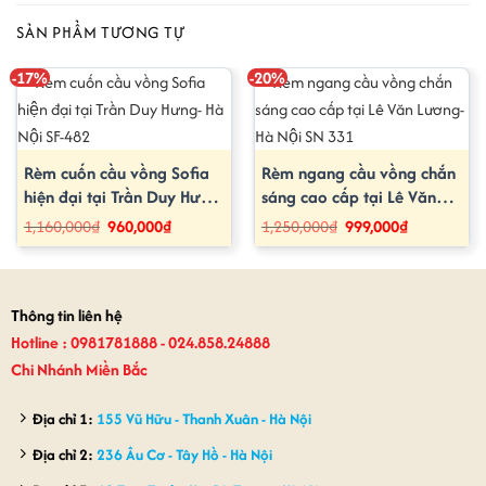
SẢN PHẨM TƯƠNG TỰ
-17%
-20%
Rèm cuốn cầu vồng Sofia
Rèm ngang cầu vồng chắn
hiện đại tại Trần Duy Hưng-
sáng cao cấp tại Lê Văn
Hà Nội SF-482
Lương- Hà Nội SN 331
Giá
Giá
Giá
Giá
1,160,000
₫
960,000
₫
1,250,000
₫
999,000
₫
gốc
hiện
gốc
hiện
là:
tại
là:
tại
1,160,000₫.
là:
1,250,000₫.
là:
960,000₫.
999,000₫.
Thông tin liên hệ
Hotline : 0981781888 - 024.858.24888
Chi Nhánh Miền Bắc
Địa chỉ 1:
155 Vũ Hữu - Thanh Xuân - Hà Nội
Địa chỉ 2:
236 Âu Cơ - Tây Hồ - Hà Nội