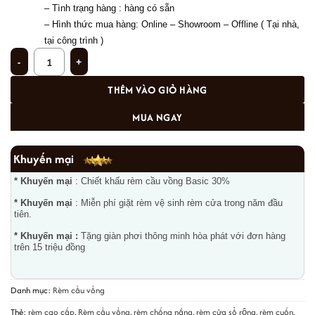
– Tình trạng hàng : hàng có sẵn 
– 
Hình thức mua hàng: Online – Showroom – Offline ( Tại nhà, 
tại công trình ) 
Mành cầu vồng cản sáng giá siêu rẻ ở Đông Anh, Hà Nội WL 201 số lượng
THÊM VÀO GIỎ HÀNG
MUA NGAY
Khuyến mại
* Khuyến mại
: Chiết khấu rèm cầu vồng Basic 30%
* Khuyến mại
: Miễn phí giặt rèm vệ sinh rèm cửa trong năm đầu
tiên.
* Khuyến mại :
Tặng giàn phơi thông minh hòa phát với đơn hàng
trên 15 triệu đồng
Danh mục:
Rèm cầu vồng
Thẻ:
rèm cao cấp
,
Rèm cầu vồng
,
rèm chống nắng
,
rèm cửa sổ rộng
,
rèm cuốn
,