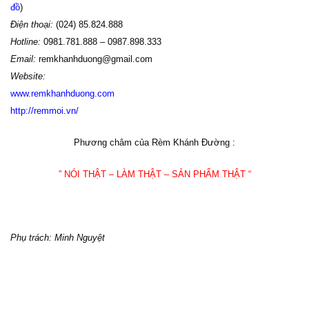
đồ
)
Điện thoại:
(024) 85.824.888
Hotline:
0981.781.888 – 0987.898.333
Email:
remkhanhduong@gmail.com
Website:
www
.
remkhanhduong.com
http://remmoi.vn/
Phương châm của Rèm Khánh Đường :
” NÓI THẬT – LÀM THẬT – SẢN PHẨM THẬT “
Phụ trách: Minh Nguyệt