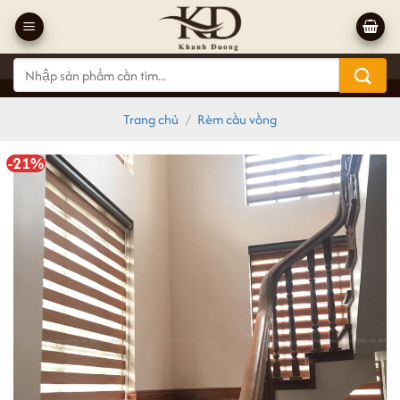
Bỏ
qua
nội
Tìm
dung
kiếm:
Trang chủ
/
Rèm cầu vồng
-21%