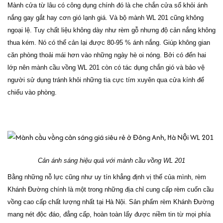
Mành cửa từ lâu có công dụng chính đó là che chắn cửa sổ khỏi ánh
nắng gay gắt hay cơn gió lạnh giá. Và bộ mành WL 201 cũng không
ngoại lệ. Tuy chất liệu không dày như rèm gỗ nhưng độ cản nắng không
thua kém. Nó có thể cản lại được 80-95 % ánh nắng. Giúp không gian
căn phòng thoải mái hơn vào những ngày hè oi nóng. Bởi có đến hai
lớp nên mành cầu vồng WL 201 còn có tác dụng chắn gió và bảo vệ
người sử dụng tránh khỏi những tia cực tím xuyên qua cửa kính để
chiếu vào phòng.
Cản ánh sáng hiệu quả với mành cầu vồng WL 201
Bằng những nỗ lực cũng như uy tín khẳng định vị thế của mình, rèm
Khánh Đường chính là một trong những địa chỉ cung cấp rèm cuốn cầu
vồng cao cấp chất lượng nhất tại Hà Nội. Sản phẩm rèm Khánh Đường
mang nét độc đáo, đẳng cấp, hoàn toàn lấy được niềm tin từ mọi phía