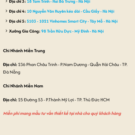
Địa chỉ 3:
18 Tam Trinh - Hai Bà Trưng - Hà Nội
Địa chỉ 4:
10 Nguyễn Văn Huyên kéo dài - Cầu Giấy - Hà Nội
Địa chỉ 5:
S103 - 1021 Vinhomes Smart City - Tây Mỗ - Hà Nội
Xưởng Gia Công:
98 Trần Hữu Dực - Mỹ Đình - Hà Nội
Chi Nhánh Miền Trung
Địa chỉ:
236 Phan Châu Trinh - P.Nam Dương - Quận Hải Châu - TP.
Đà Nẵng
Chi Nhánh Miền Nam
Địa chỉ:
25 Đường 53 - P.Thành Mỹ Lợi - TP. Thủ Đức HCM
Miễn phí mang mẫu tư vấn thiết kế tại nhà cho quý khách hàng