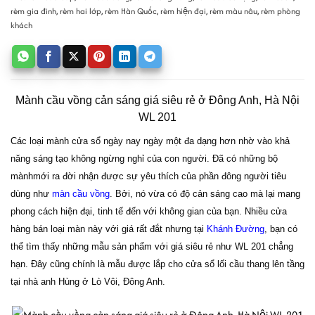
rèm gia đình
,
rèm hai lớp
,
rèm Hàn Quốc
,
rèm hiện đại
,
rèm màu nâu
,
rèm phòng
khách
Mành cầu vồng cản sáng giá siêu rẻ ở Đông Anh, Hà Nội
WL 201
Các loại mành cửa sổ ngày nay ngày một đa dạng hơn nhờ vào khả
năng sáng tạo không ngừng nghỉ của con người. Đã có những bộ
mànhmới ra đời nhận được sự yêu thích của phần đông người tiêu
dùng như
màn cầu vồng
. Bởi, nó vừa có độ cản sáng cao mà lại mang
phong cách hiện đại, tinh tế đến với không gian của bạn. Nhiều cửa
hàng bán loại màn này với giá rất đắt nhưng tại
Khánh Đường
, bạn có
thể tìm thấy những mẫu sản phẩm với giá siêu rẻ như WL 201 chẳng
hạn. Đây cũng chính là mẫu được lắp cho cửa sổ lối cầu thang lên tầng
tại nhà anh Hùng ở Lò Vôi, Đông Anh.