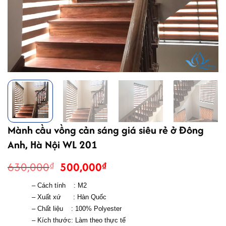
Mành cầu vồng cản sáng giá siêu rẻ ở Đông
Anh, Hà Nội WL 201
Giá
Giá
630,000
500,000
₫
₫
gốc
hiện
– Cách tính    : M2
là:
tại
– Xuất xứ      : Hàn Quốc
630,000₫.
là:
– Chất liệu    : 
100% Polyester 
500,000₫.
– Kích thước: Làm theo thực tế