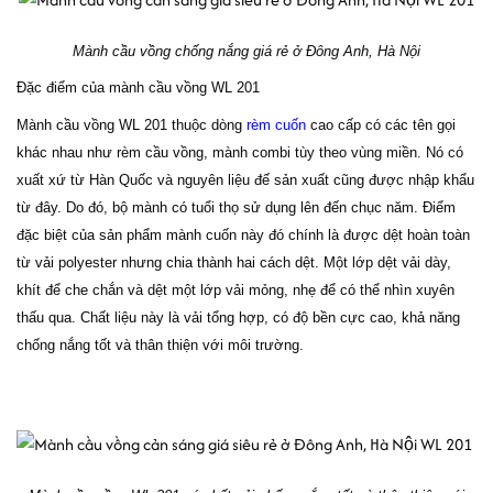
Mành cầu vồng chống nắng giá rẻ ở Đông Anh, Hà Nội
Đặc điểm của mành cầu vồng WL 201
Mành cầu vồng WL 201 thuộc dòng
rèm cuốn
cao cấp có các tên gọi
khác nhau như rèm cầu vồng, mành combi tùy theo vùng miền. Nó có
xuất xứ từ Hàn Quốc và nguyên liệu đế sản xuất cũng được nhập khẩu
từ đây. Do đó, bộ mành có tuổi thọ sử dụng lên đến chục năm. Điểm
đặc biệt của sản phẩm mành cuốn này đó chính là được dệt hoàn toàn
từ vải polyester nhưng chia thành hai cách dệt. Một lớp dệt vải dày,
khít để che chắn và dệt một lớp vải mỏng, nhẹ để có thể nhìn xuyên
thấu qua. Chất liệu này là vải tổng hợp, có độ bền cực cao, khả năng
chống nắng tốt và thân thiện với môi trường.