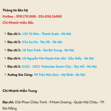
950,000₫.
1,550,000₫
Thông tin liên hệ
Hotline : 0981781888 - 024.858.24888
Chi Nhánh Miền Bắc
Địa chỉ 1:
155 Vũ Hữu - Thanh Xuân - Hà Nội
Địa chỉ 2:
236 Âu Cơ - Tây Hồ - Hà Nội
Địa chỉ 3:
18 Tam Trinh - Hai Bà Trưng - Hà Nội
Địa chỉ 4:
10 Nguyễn Văn Huyên kéo dài - Cầu Giấy - Hà Nội
Địa chỉ 5:
S103 - 1021 Vinhomes Smart City - Tây Mỗ - Hà Nội
Xưởng Gia Công:
98 Trần Hữu Dực - Mỹ Đình - Hà Nội
Chi Nhánh Miền Trung
Địa chỉ:
236 Phan Châu Trinh - P.Nam Dương - Quận Hải Châu - TP.
Đà Nẵng