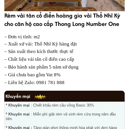
Rèm vải tân cổ điển hoàng gia vải Thổ Nhĩ Kỳ
cho căn hộ cao cấp Thong Long Number One
– Đơn vị tính: m2
– Xuất xứ vải: Thổ Nhĩ Kỳ hàng đặt
– Sản xuất theo kích thước thực tế
–
Chất liệu vải tân cổ điển cao cấp
– Bảo hành sản phẩm 5 năm sử dụng
– Giá chưa bao gồm Vat 8%
– Liên hệ Zalo: 0981 781 888
Khuyến mại
* Khuyến mại
: Chiết khấu rèm cầu vồng Basic 30%
* Khuyến mại
: Miễn phí giặt rèm vệ sinh rèm cửa trong năm đầu
tiên.
* Khuyến mại :
Tặng giàn phơi thông minh hòa phát với đơn hàng