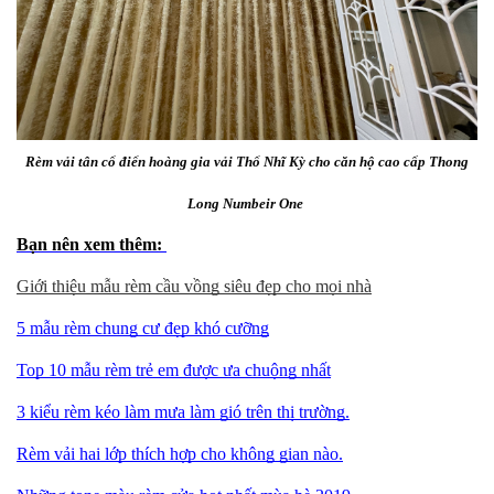
Rèm vải tân cổ điển hoàng gia vải Thổ Nhĩ Kỳ cho căn hộ cao cấp Thong
Long Numbeir One
Bạn nên xem thêm:
Giới thiệu mẫu rèm cầu vồng siêu đẹp cho mọi nhà
5 mẫu rèm chung cư đẹp khó cưỡng
Top 10 mẫu rèm trẻ em được ưa chuộng nhất
3 kiểu rèm kéo làm mưa làm gió trên thị trường.
Rèm vải hai lớp thích hợp cho không gian nào.