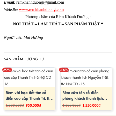
Email:
remkhanhduong@gmail.com
Website:
www.remkhanhduong.com
Phương châm của Rèm Khánh Đường :
NÓI THẬT – LÀM THẬT – SẢN PHẨM THẬT “
Người viết: Mai Hương
SẢN PHẨM TƯƠNG TỰ
-27%
-14%
Rèm vải họa tiết tân cổ
Rèm cửa tân cổ điển
điển cao cấp Thanh Trì, Hà
phòng khách thanh lịch
Nội CD – 16
Nguyễn Trãi, Hà Nội CD –
Giá
Giá
Giá
Giá
1,300,000
₫
950,000
₫
1,800,000
₫
1,550,000
₫
gốc
hiện
gốc
hiện
13
là:
tại
là:
tại
1,300,000₫.
là:
1,800,000₫.
là: