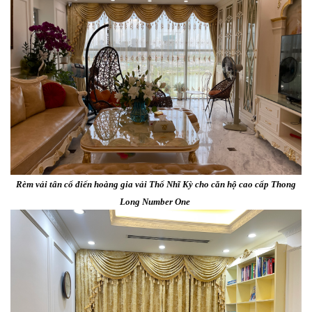
Rèm vải tân cổ điển hoàng gia vải Thổ Nhĩ Kỳ cho căn hộ cao cấp Thong
Long Number One