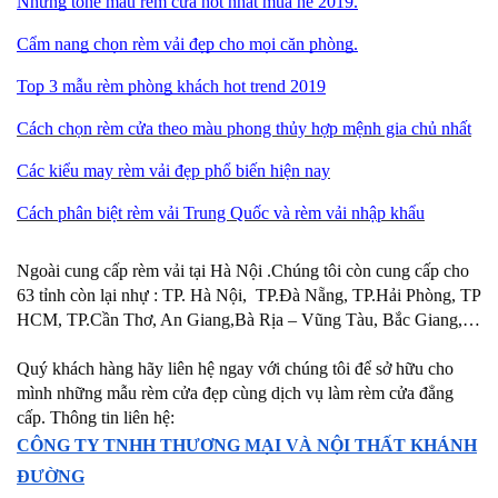
Những tone màu rèm cửa hot nhất mùa hè 2019.
Cẩm nang chọn rèm vải đẹp cho mọi căn phòng.
Top 3 mẫu rèm phòng khách hot trend 2019
Cách chọn rèm cửa theo màu phong thủy hợp mệnh gia chủ nhất
Các kiểu may rèm vải đẹp phổ biến hiện nay
Cá
ch phân biệt rèm vải Trung Quốc và rèm vải nhập khẩu
Ngoài cung cấp rèm vải tại Hà Nội .Chúng tôi còn cung cấp cho
63 tỉnh còn lại nhự : TP. Hà Nội,
TP.Đà Nẵng, TP.Hải Phòng, TP
HCM, TP.Cần Thơ, An Giang,Bà Rịa – Vũng Tàu, Bắc Giang,…
Quý khách hàng hãy liên hệ ngay với chúng tôi để sở hữu cho
mình những mẫu rèm cửa đẹp cùng dịch vụ làm rèm cửa đẳng
cấp. Thông tin liên hệ:
CÔNG TY TNHH THƯƠNG MẠI VÀ NỘI THẤT KHÁNH
ĐƯỜNG