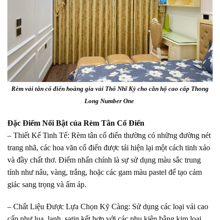
Rèm vải tân cổ điển hoàng gia vải Thổ Nhĩ Kỳ cho căn hộ cao cấp Thong
Long Number One
Đặc Điểm Nổi Bật của Rèm Tân Cổ Điển
– Thiết Kế Tinh Tế: Rèm tân cổ điển thường có những đường nét
trang nhã, các hoa văn cổ điển được tái hiện lại một cách tinh xảo
và đầy chất thơ. Điểm nhấn chính là sự sử dụng màu sắc trung
tính như nâu, vàng, trắng, hoặc các gam màu pastel để tạo cảm
giác sang trọng và ấm áp.
– Chất Liệu Được Lựa Chọn Kỹ Càng: Sử dụng các loại vải cao
cấp như lụa, lanh, satin kết hợp với các phụ kiện bằng kim loại