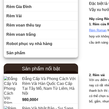
Đặc biệt là
Rèm Gia Đình
Vậy xu hướ
Rèm Vải
Hãy cùng Rè
1. Rèm cửa 
Rèm voan thêu tay
Rèm Roman
 
Rèm voan trắng
hợp với không
cầu ánh sáng 
Robot phục vụ nhà hàng
Sản phẩm
Sản phẩm nổi bật
2. Rèm vải
Đẳng Cấp Và Phong Cách Với
Với ưu điểm v
Rèm Vải Hàn Quốc Cao Cấp
nay có rất nh
Tại Tây Mỗ, Nam Từ Liêm, Hà
thanh lịch thì 
Nội
có thể chọn s
980,000
₫
bố, gấm, nhun
Rèm Vải Nhật Bản - Sự Sang