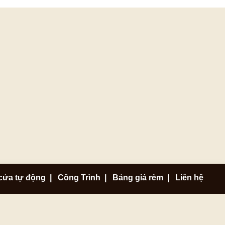
cửa tự động
|
Công Trình
|
Bảng giá rèm
|
Liên hệ