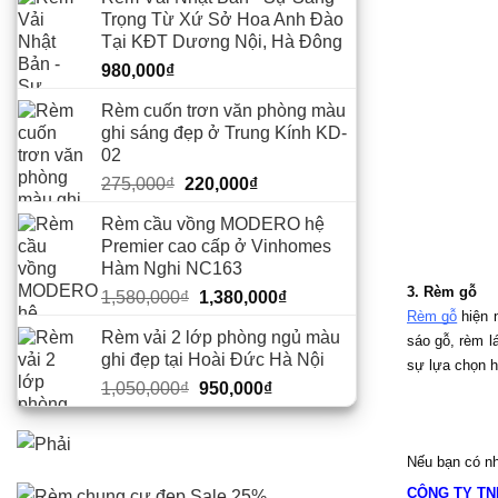
Trọng Từ Xứ Sở Hoa Anh Đào
Tại KĐT Dương Nội, Hà Đông
980,000
₫
Rèm cuốn trơn văn phòng màu
ghi sáng đẹp ở Trung Kính KD-
02
Giá
Giá
275,000
₫
220,000
₫
gốc
hiện
Rèm cầu vồng MODERO hệ
là:
tại
Premier cao cấp ở Vinhomes
275,000₫.
là:
Hàm Nghi NC163
220,000₫.
3. Rèm gỗ
Giá
Giá
1,580,000
₫
1,380,000
₫
Rèm gỗ
 hiện 
gốc
hiện
Rèm vải 2 lớp phòng ngủ màu
sáo gỗ, rèm l
là:
tại
ghi đẹp tại Hoài Đức Hà Nội
sự lựa chọn 
1,580,000₫.
là:
Giá
Giá
1,050,000
₫
950,000
₫
1,380,000₫.
gốc
hiện
là:
tại
1,050,000₫.
là:
Nếu bạn có nh
950,000₫.
CÔNG TY TN