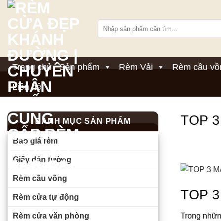
Bỏ
qua
Tìm
nội
kiếm:
dung
Trang chủ
Sản phẩm
Rèm Vải
Rèm cầu vồ
Liên hệ
TOP 
DANH MỤC SẢN PHẨM
Báo giá rèm
Giấy dán tường
Rèm cầu vồng
TOP 
Rèm cửa tự động
Rèm cửa văn phòng
Trong những