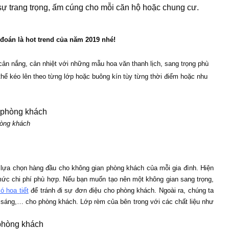
sự trang trọng, ấm cúng cho mỗi căn hộ hoặc chung cư.
án là hot trend của năm 2019 nhé!
 cản nắng, cản nhiệt với những mẫu hoa văn thanh lịch, sang trọng phù 
hể kéo lên theo từng lớp hoặc buông kín tùy từng thời điểm hoặc nhu 
òng khách 
 lựa chọn hàng đầu cho không gian phòng khách của mỗi gia đình. Hiện 
mức chi phí phù hợp. Nếu bạn muốn tạo nên một không gian sang trọng, 
ó họa tiết
 để tránh đi sự đơn điệu cho phòng khách. Ngoài ra, chúng ta 
 sáng,… cho phòng khách. Lớp rèm của bên trong với các chất liệu như 