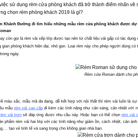
 việc sử dụng rèm cửa phòng khách đã trở thành điểm nhấn về 
ng chọn rèm phòng khách 2019 là gì?
m Khánh Đường đi tìm hiểu những mẫu rèm cửa phòng khách được dự đo
Roman
hay còn gọi là rèm vải xếp lớp được tạo nên từ chất liệu vải gấp có tác dụng
 gian phòng khách hiện đại, nhỏ gọn. Loại rèm này cho phép người dùng có t
trong ngày. 
Rèm cửa Roman dành cho ph
ề màu sắc, mẫu mã đa dạng, dễ kết hợp với nội thất thì rèm vải luôn là sự
iều mẫu 
rèm vải cao cấp
 đi kèm các tính năng như cản sáng, cản nhiệt với 
rèm vải trơn
 sẽ đáp ứng được nhu cầu này. Hoặc bạn có thể chọn 
rèm vải c
ản phẩm rèm vải hai lớp với các tính năng như giảm ồn, cách nhiệt, cản ánh
g,… tạo vẻ tinh tế và sang trọng cho không gian nhà bạn. 