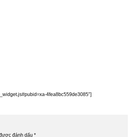
this_widget.js#pubid=xa-4fea8bc559de3085″]
 được đánh dấu
*