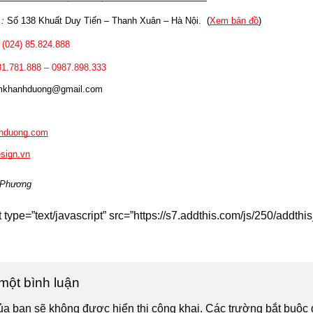
:
 Số 138 Khuất Duy Tiến – Thanh Xuân – Hà Nội.  
(
Xem bản đồ
)
 (024) 85.824.888
1.781.888 – 0987.898.333
mkhanhduong@gmail.com
hduong.com
sign.vn
 Phương
t type=”text/javascript” src=”https://s7.addthis.com/js/250/add
 một bình luận
ủa bạn sẽ không được hiển thị công khai.
Các trường bắt buộc