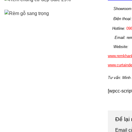
 Showroom 
 Điện thoại:
  Hotline: 
098
 Email: 
r
e
 Website: 
www.remkhan
www.curtainde
Tư vấn: Minh
[wpcc-scrip
Để lại
Email c