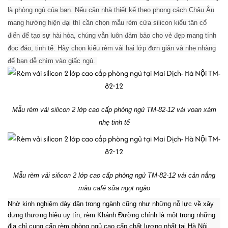
là phòng ngủ của bạn. Nếu căn nhà thiết kế theo phong cách Châu Âu
mang hướng hiện đại thì cần chọn mẫu rèm cửa silicon kiểu tân cổ
điển để tạo sự hài hòa, chúng vẫn luôn đảm bảo cho vẻ đẹp mang tính
đọc đáo, tinh tế. H
ãy chọn kiểu rèm vải hai lớp đơn giản và nhẹ nhàng
để bạn dễ chìm vào giấc ngủ.
Mẫu rèm vải silicon 2 lớp cao cấp phòng ngủ TM-82-12 vải voan xám
nhẹ tinh tế
Mẫu rèm vải silicon 2 lớp cao cấp phòng ngủ TM-82-12 vải cản nắng
màu café sữa ngọt ngào
Nhờ kinh nghiệm dày dặn trong ngành cũng như những nỗ lực về xây
dựng thương hiệu uy tín, rèm Khánh Đường chính là một trong những
địa chỉ cung cấp rèm phòng ngủ cao cấp,chất lượng nhất tại Hà Nội.