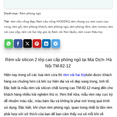
Danh mục:
Rèm phòng ngủ
Thẻ:
rèm cầu vồng đẹp
,
Rèm cầu vồng MODERO
,
rèm chung cư
,
rem cuon cau
vong
,
rèm gỗ
,
rèm phòng khách
,
rèm phòng ngủ
,
rèm phòng tắm
,
rèm roman
,
rèm
vải cao cấp
,
rèm vải hai lớp giá rẻ
,
Rèm vải Hàn Quốc
,
rèm voan thêu tay
Rèm vải silicon 2 lớp cao cấp phòng ngủ tại Mai Dịch- Hà
Nội TM-82-12
Hiện nay trong số các loại rèm cửa thì
rèm vải hai lớp
luôn được khách
hàng ưa chuộng hơn cả bởi sự hiện đại và vẻ đẹp sang trọng, tinh tế.
Đặc biệt là mẫu rèm vải silicon chất lượng cao TM-82-12 mang đến cho
khách hàng nhiều trải nghiệm thú vị.
Hơn thế nữa, mẫu rèm này cực kỳ
dễ nhuộm màu sắc, màu bám lâu và không bị phai mờ trong quá trình
sử dụng. Đặc biệt, k
hi chọn rèm phòng ngủ, quan trọng nhất là tấm rèm
phải hợp với sở thích của bạn để bạn cảm thấy vui vẻ mỗi khi về