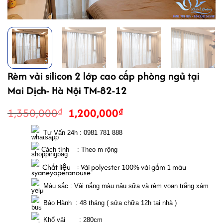
Rèm vải silicon 2 lớp cao cấp phòng ngủ tại
Mai Dịch- Hà Nội TM-82-12
Giá
Giá
1,350,000
1,200,000
₫
₫
gốc
hiện
là:
tại
  Tư Vấn 24h : 0981 781 888
1,350,000₫.
là:
 Cách tính    : Theo m rộng 
1,200,000₫.
  Chất liệu    : Vải polyester 100% vải gấm 1 màu
  Màu sắc : Vải nắng màu nâu sữa và rèm voan trắng xám 
  Bảo Hành  : 48 tháng ( sửa chữa 12h tại nhà )
  Khổ vải       : 280cm 