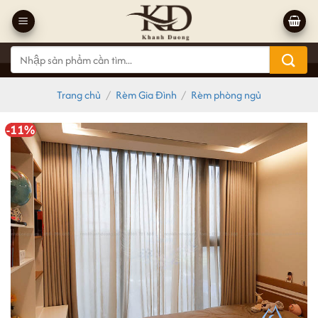
Bỏ
qua
nội
Tìm
dung
kiếm:
Trang chủ
/
Rèm Gia Đình
/
Rèm phòng ngủ
-11%