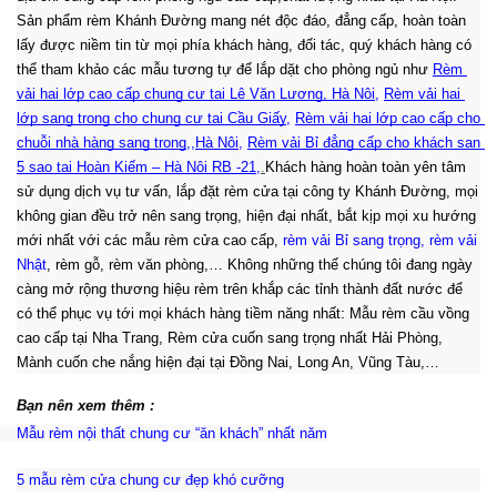
Sản phẩm rèm Khánh Đường mang nét độc đáo, đẳng cấp, hoàn toàn
lấy được niềm tin từ mọi phía khách hàng, đối tác, quý khách hàng có
thể tham khảo các mẫu tương tự để lắp dặt cho phòng ngủ như
Rèm 
vải hai lớp cao cấp chung cư tại Lê Văn Lương, Hà Nội
, 
Rèm vải hai 
lớp sang trọng cho chung cư tại Cầu Giấy
, 
Rèm vải hai lớp cao cấp cho 
chuỗi nhà hàng sang trọng
,
,
Hà Nội
, 
Rèm vải Bỉ đẳng cấp cho khách sạn 
5 sao tại Hoàn Kiếm – Hà Nội RB -21
,
.
Khách hàng hoàn toàn yên tâm
sử dụng dịch vụ tư vấn, lắp đặt rèm cửa tại công ty Khánh Đường, mọi
không gian đều trở nên sang trọng, hiện đại nhất, bắt kịp mọi xu hướng
mới nhất với các mẫu rèm cửa cao cấp,
rèm vải Bỉ sang trọng
,
rèm vải
Nhật
, rèm gỗ, rèm văn phòng,… Không những thế chúng tôi đang ngày
càng mở rộng thương hiệu rèm trên khắp các tỉnh thành đất nước để
:
có thể phục vụ tới mọi khách hàng tiềm năng nhất
Mẫu rèm cầu vồng
cao cấp tại Nha Trang, Rèm cửa cuốn sang trọng nhất Hải Phòng,
Mành cuốn che nắng hiện đại tại Đồng Nai, Long An, Vũng Tàu,…
Bạn nên xem thêm :
Mẫu rèm nội thất chung cư “ăn khách” nhất năm
5 mẫu rèm cửa chung cư đẹp khó cưỡng