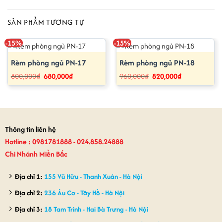
SẢN PHẨM TƯƠNG TỰ
-15%
-15%
Rèm phòng ngủ PN-17
Rèm phòng ngủ PN-18
Giá
Giá
Giá
Giá
800,000
₫
680,000
₫
960,000
₫
820,000
₫
gốc
hiện
gốc
hiện
là:
tại
là:
tại
800,000₫.
là:
960,000₫.
là:
680,000₫.
820,000₫.
Thông tin liên hệ
Hotline : 0981781888 - 024.858.24888
Chi Nhánh Miền Bắc
Địa chỉ 1:
155 Vũ Hữu - Thanh Xuân - Hà Nội
Địa chỉ 2:
236 Âu Cơ - Tây Hồ - Hà Nội
Địa chỉ 3:
18 Tam Trinh - Hai Bà Trưng - Hà Nội