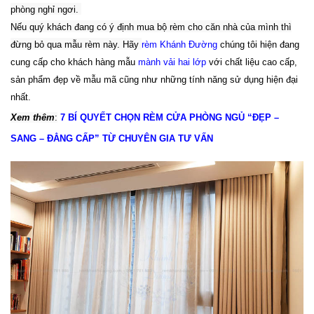
phòng nghỉ ngơi.
Nếu quý khách đang có ý định mua bộ rèm cho căn nhà của mình thì
đừng bỏ qua mẫu rèm này. Hãy
rèm Khánh Đường
chúng tôi hiện đang
cung cấp cho khách hàng mẫu
mành vải hai lớp
với chất liệu cao cấp,
sản phẩm đẹp về mẫu mã cũng như những tính năng sử dụng hiện đại
nhất.
Xem thêm
:
7 BÍ QUYẾT CHỌN RÈM CỬA PHÒNG NGỦ “ĐẸP –
SANG – ĐẲNG CẤP” TỪ CHUYÊN GIA TƯ VẤN