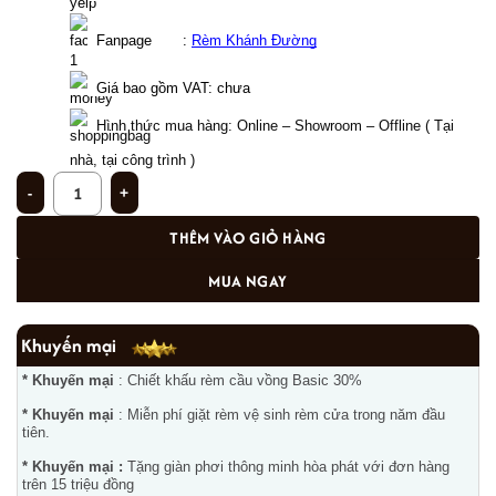
  Fanpage       : 
Rèm Khánh Đường
Giá bao gồm VAT: chưa  
Hình thức mua hàng: Online – Showroom – Offline ( Tại 
nhà, tại công trình )
Rèm vải silicon 2 lớp cao cấp phòng ngủ tại Mai Dịch- Hà Nội TM-82-12 số lư
THÊM VÀO GIỎ HÀNG
MUA NGAY
Khuyến mại
* Khuyến mại
: Chiết khấu rèm cầu vồng Basic 30%
* Khuyến mại
: Miễn phí giặt rèm vệ sinh rèm cửa trong năm đầu
tiên.
* Khuyến mại :
Tặng giàn phơi thông minh hòa phát với đơn hàng
trên 15 triệu đồng