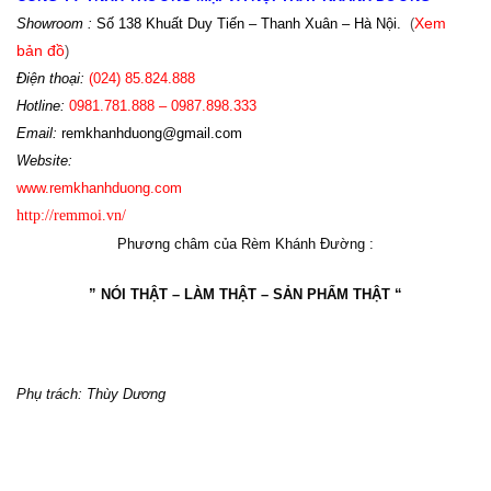
Showroom :
Số 138 Khuất Duy Tiến – Thanh Xuân – Hà Nội.
(
Xem
bản đồ
)
Điện th
oại:
(024)
85.824.888
Hotline
:
0981.781.888 – 0987.898.333
Email:
r
emkhanhduong@gmail.com
Website:
www
.
remkhanhduong.com
http://remmoi.vn/
Phương châm của Rèm Khánh Đường :
” NÓI THẬT – LÀM THẬT – SẢN PHẨM THẬT “
Phụ trách: Thùy Dương