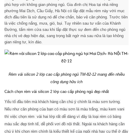
phù hợp với không gian phòng ngủ. Gia đình chị Hoa tại nhà riêng
phường Mai Dịch, Cầu Giấy, Hà Nội có lắp đặt mẫu rèm này vớii mục
đích đầu tiên là sử dụng nó để che chắn, bảo vệ căn phòng. Trước tiên
là việc chống nắng, mưa, gió, bụi. Tuy nhiên sau tư vấn của Khánh
Đường, tấm rèm cửa sau khi lắp đặt thực sự đem đến cho phòng ngủ
nhà chị vẻ đẹp hiện đại, sang trọng bất ngờ mà sau nữa là tạo không
gian riêng tư, kín đáo.
Rèm vải silicon 2 lớp cao cấp phòng ngủ TM-82-12 mang đến nhiều
công dụng hữu ích
Cách chọn rèm vải silicon 2 lớp cao cấp phòng ngủ đẹp nhất
Yếu tố đầu tiên mà khách hàng cần chú ý chính là màu sơn tường.
Nếu như căn phòng của bạn có màu sơn là màu trắng, màu kem vani
thì việc chọn rèm vải hai lớp rất dễ dàng vì đây là loại rèm có bảng
màu sắc đẹp tinh tế, dễ phối vơi đồ nội thất.
Ngoài ra khách hàng cần
chú ý khi chọn rèm chính là kiểu thiết kế của ngôi nhà hay cụ thể ở đây