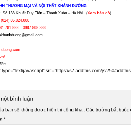
HH THƯƠNG MẠI VÀ NỘI THẤT KHÁNH ĐƯỜNG
:
Số 138 Khuất Duy Tiến – Thanh Xuân – Hà Nội.
(
Xem bản đồ
)
(024)
85.824.888
81.781.888 – 0987.898.333
khanhduong@gmail.com
hduong.com
vn/
Hiền
t type=”text/javascript” src=”https://s7.addthis.com/js/250/add
 một bình luận
ủa bạn sẽ không được hiển thị công khai.
Các trường bắt buộc
ận
*