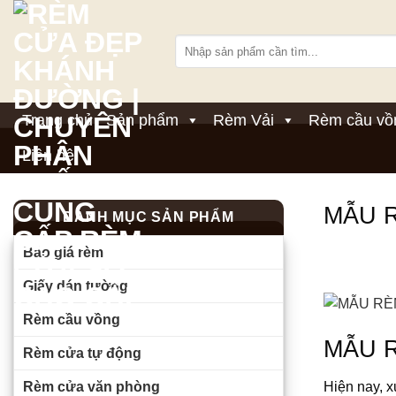
Bỏ
qua
Tìm
nội
kiếm:
dung
Trang chủ
Sản phẩm
Rèm Vải
Rèm cầu vồ
Liên hệ
MẪU 
DANH MỤC SẢN PHẨM
Báo giá rèm
Giấy dán tường
Rèm cầu vồng
MẪU 
Rèm cửa tự động
Rèm cửa văn phòng
Hiện nay, x