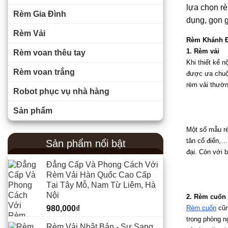
lựa chọn r
Rèm Gia Đình
dụng, gọn 
Rèm Vải
Rèm Khánh Đ
1. Rèm vải 
Rèm voan thêu tay
Khi thiết kế n
Rèm voan trắng
được ưa chuộn
rèm vải thườn
Robot phục vụ nhà hàng
Sản phẩm
Một số mẫu rè
tân cổ điển,…
Sản phẩm nổi bật
đại. Còn với b
Đẳng Cấp Và Phong Cách Với
Rèm Vải Hàn Quốc Cao Cấp
Tại Tây Mỗ, Nam Từ Liêm, Hà
Nội
2. Rèm cuốn
980,000
₫
Rèm cuốn
 cũ
trong phòng n
Rèm Vải Nhật Bản - Sự Sang