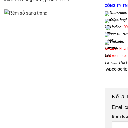
CÔNG TY TN
Showroom 
Điện th
oại:
Hotline
:
09
Email:
r
em
Website:
www.
remkhan
http://remmoi.
Tư vấn: Thu 
[wpcc-scrip
Để lại
Email c
Bình lu