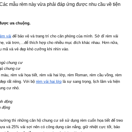
. Các mẫu rèm này vừa phải đáp ứng được nhu cầu về tiện
 được ưa chuộng.
rèm vải
 để bảo vệ và trang trí cho căn phòng của mình. Sở dĩ rèm vải 
nhẹ, vải trơn,…để thích hợp cho nhiều mục đích khác nhau. Hơn nữa, 
ẫu mã và vẻ đẹp khó cưỡng khi nhìn vào.
gủ chung cư
àu, rèm vải họa tiết, rèm vải hai lớp, rèm Roman, rèm cầu vồng, rèm 
ẹp rất riêng. Với bộ 
rèm vải hai lớp
 là sự sang trọng, lịch lãm và hiện 
hung cư nhỏ.
h động
Thường thì những căn hộ chung cư sẽ sử dụng rèm cuốn họa tiết để treo 
a và 25% vải sợi nên có công dụng cản nắng, giữ nhiệt cực tốt, bảo 