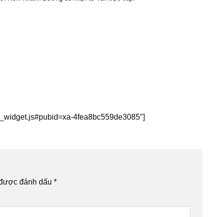
this_widget.js#pubid=xa-4fea8bc559de3085″]
 được đánh dấu
*