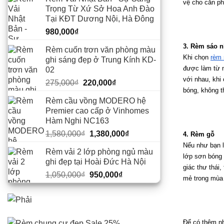
vệ cho căn ph
Trọng Từ Xứ Sở Hoa Anh Đào
Tại KĐT Dương Nội, Hà Đông
980,000
₫
3. Rèm sáo 
Rèm cuốn trơn văn phòng màu
Khi chọn 
rèm 
ghi sáng đẹp ở Trung Kính KD-
được làm từ n
02
với nhau, khi
Giá
Giá
275,000
₫
220,000
₫
bóng, không t
gốc
hiện
Rèm cầu vồng MODERO hệ
là:
tại
Premier cao cấp ở Vinhomes
275,000₫.
là:
Hàm Nghi NC163
220,000₫.
Giá
Giá
1,580,000
₫
1,380,000
₫
4. Rèm gỗ
gốc
hiện
Nếu như bạn l
Rèm vải 2 lớp phòng ngủ màu
là:
tại
lớp sơn bóng 
ghi đẹp tại Hoài Đức Hà Nội
1,580,000₫.
là:
giác thư thái
Giá
Giá
1,050,000
₫
950,000
₫
1,380,000₫.
mẻ trong mùa 
gốc
hiện
là:
tại
1,050,000₫.
là:
950,000₫.
Để có thêm nh