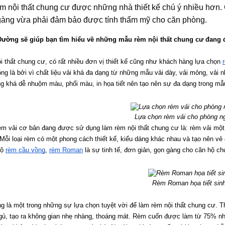
èm nội thất chung cư được những nhà thiết kế chú ý nhiều hơn
gàng vừa phải đảm bảo được tính thẩm mỹ cho căn phòng.
ường sẽ giúp bạn tìm hiểu về những mẫu rèm nội thất chung cư đang
ội thất chung cư, có rất nhiều đơn vị thiết kế cũng như khách hàng lựa chọn 
g là bởi vì chất liệu vải khá đa dạng từ những mẫu vải dày, vải mỏng, vải 
g khá dễ nhuộm màu, phối màu, in họa tiết nên tạo nên sự đa dạng trong m
Lựa chọn rèm vải cho phòng n
m vải cơ bản đang được sử dụng làm rèm nội thất chung cư là: rèm vải một m
Mỗi loại rèm có một phong cách thiết kế, kiểu dáng khác nhau và tạo nên vẻ đ
ộ 
rèm cầu vồng
, 
rèm Roman
 là sự tinh tế, đơn giản, gọn gàng cho căn hộ c
Rèm Roman họa tiết sin
ng là một trong những sự lựa chọn tuyệt vời để làm rèm nội thất chung cư. 
gủ, tạo ra không gian nhẹ nhàng, thoáng mát. Rèm cuốn được làm từ 75% nhự