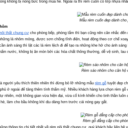
òng không bị nóng bức trong mùa hè. Ngoài ra thì rèm cuốn có lớp nhựa nhẵn 
Mẫu rèm cuốn đẹp dành cho 
nhôm
nội thất chung cư
 cho phòng bếp, phòng tắm thì bạn cũng nên cân nhắc đến 
hững lá nhôm mỏng, được sơn chống tĩnh điện, hoạt động theo cơ chế xoay – l
 cần ánh sáng thì lật các lá rèm lệch đi để tạo ra những khe hở cho ánh sáng
hấm nước, không bị ăn mòn bởi các hóa chất thông thường, dễ vệ sinh, lau 
Rèm sáo nhôm cho căn hộ 
à người yêu thích thiên nhiên thì đừng bỏ lỡ những mẫu 
rèm gỗ
 tuyệt đẹp c
phủ ở ngoài để tăng thêm tính thẩm mỹ. Nhiều khách hàng lựa chọn rèm gỗ 
, tự nhiên, một không gian vừa hiện đại, vừa cổ kính khiến cho tinh thần luô
hè, làm cho bầu không khí dịu dàng hơn trước cái nóng gay gắt.
Rèm gỗ đẳng cấp cho phò
ững thông tin chi tiết nhất về rèm nội thất chung cư, quý khách hãy liên h