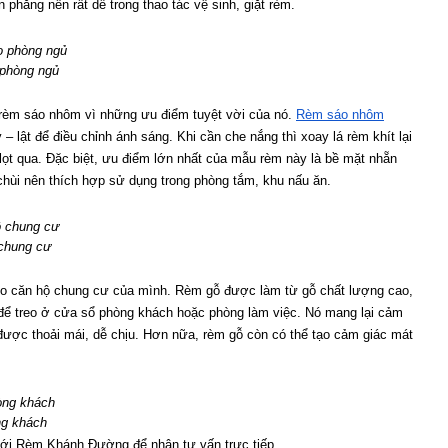
phẳng nên rất dễ trong thao tác vệ sinh, giặt rèm.
phòng ngủ
rèm sáo nhôm vì những ưu điểm tuyệt vời của nó. 
Rèm sáo nhôm
ật để điều chỉnh ánh sáng. Khi cần che nắng thì xoay lá rèm khít lại 
 lọt qua. Đặc biệt, ưu điểm lớn nhất của mẫu rèm này là bề mặt nhẵn 
chùi nên thích hợp sử dụng trong phòng tắm, khu nấu ăn.
chung cư
ho căn hộ chung cư của mình. Rèm gỗ được làm từ gỗ chất lượng cao, 
để treo ở cửa sổ phòng khách hoặc phòng làm việc. Nó mang lại cảm 
n được thoải mái, dễ chịu. Hơn nữa, rèm gỗ còn có thể tạo cảm giác mát 
ng khách
ệ với Rèm Khánh Đường để nhận tư vấn trực tiếp.