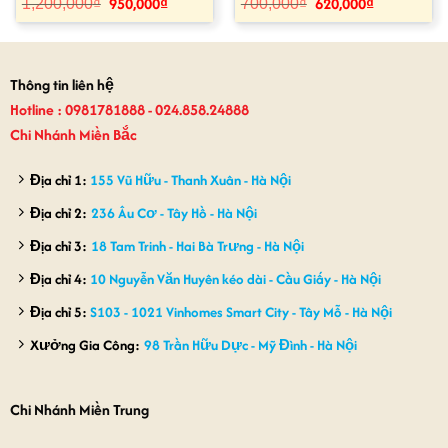
950,000
₫
620,000
₫
Giá
Giá
Giá
Giá
1,200,000
₫
700,000
₫
gốc
hiện
gốc
hiện
là:
tại
là:
tại
1,200,000₫.
là:
700,000₫.
là:
950,000₫.
620,000₫.
Thông tin liên hệ
Hotline : 0981781888 - 024.858.24888
Chi Nhánh Miền Bắc
Địa chỉ 1:
155 Vũ Hữu - Thanh Xuân - Hà Nội
Địa chỉ 2:
236 Âu Cơ - Tây Hồ - Hà Nội
Địa chỉ 3:
18 Tam Trinh - Hai Bà Trưng - Hà Nội
Địa chỉ 4:
10 Nguyễn Văn Huyên kéo dài - Cầu Giấy - Hà Nội
Địa chỉ 5:
S103 - 1021 Vinhomes Smart City - Tây Mỗ - Hà Nội
Xưởng Gia Công:
98 Trần Hữu Dực - Mỹ Đình - Hà Nội
Chi Nhánh Miền Trung