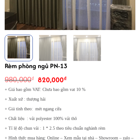
Rèm phòng ngủ PN-13
Giá
Giá
820,000
₫
980,000
₫
gốc
hiện
+ Giá bao gồm VAT: Chưa bao gồm vat 10 %
là:
tại
+ Xuất xứ : thượng hải
980,000₫.
là:
820,000₫.
+ Giá tính theo: mét ngang cửa
+ Chất liệu : vải polyester 100% vải thô
+ Tỉ lệ độ chun vải : 1 * 2.5 theo tiêu chuẩn nghành rèm
+ Hình thức mua hàng: Online – Xem mẫu tại nhà – Showroom – zalo –