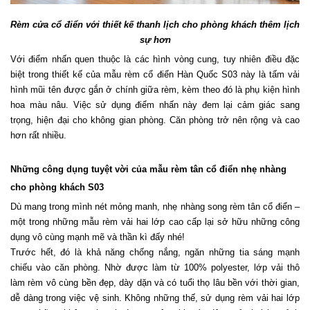
Rèm cửa cổ điển với thiết kế thanh lịch cho phòng khách thêm lịch 
sự hơn
Với điểm nhấn quen thuộc là các hình vòng cung, tuy nhiên điều đặc 
biệt trong thiết kế của mẫu rèm cổ điển Hàn Quốc S03 này là tấm vải 
hình mũi tên được gắn ở chính giữa rèm, kèm theo đó là phụ kiện hình 
hoa màu nâu. Việc sử dụng điểm nhấn này đem lại cảm giác sang 
trọng, hiện đại cho không gian phòng. Căn phòng trở nên rộng và cao 
hơn rất nhiều.
Những công dụng tuyệt vời của mẫu rèm tân cổ điển nhẹ nhàng 
cho phòng khách S03
Dù mang trong mình nét mỏng manh, nhẹ nhàng song rèm tân cổ điển – 
một trong những mẫu rèm vải hai lớp cao cấp lại sở hữu những công 
dụng vô cùng mạnh mẽ và thần kì đấy nhé!
Trước hết, đó là khả năng chống nắng, ngăn những tia sáng mạnh 
chiếu vào căn phòng. Nhờ được làm từ 100% polyester, lớp vải thô 
làm rèm vô cùng bền đẹp, dày dặn và có tuổi thọ lâu bền với thời gian, 
dễ dàng trong việc vệ sinh. Không những thế, sử dụng rèm vải hai lớp 