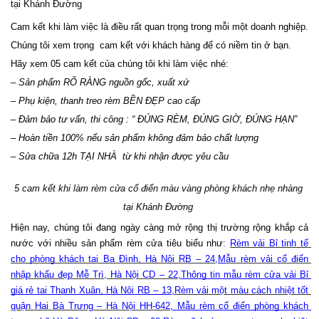
tại Khánh Đường
Cam kết khi làm việc là điều rất quan trọng trong mỗi một doanh nghiệp. 
Chúng tôi xem trọng  cam kết với khách hàng để có niềm tin ở bạn. 
Hãy xem 05 cam kết của chúng tôi khi làm việc nhé:
– Sản phẩm RÕ RÀNG nguồn gốc, xuất xứ
– Phụ kiện, thanh treo rèm BỀN ĐẸP cao cấp
– Đảm bảo tư vấn, thi công : “ ĐÚNG RÈM, ĐÚNG GIỜ, ĐÚNG HẠN”
– Hoàn tiền 100% nếu sản phẩm không đảm bảo chất lượng
– Sửa chữa 12h TẠI NHÀ  từ khi nhận được yêu cầu 
5 cam kết khi làm rèm cửa cổ điển màu vàng phòng khách nhẹ nhàng 
tại Khánh Đường 
Hiện nay, chúng tôi đang ngày càng mở rộng thị trường rộng khắp cả 
nước với nhiều sản phẩm rèm cửa tiêu biểu như
: 
Rèm vải Bỉ tinh tế 
cho phòng khách tại Ba Đình, Hà Nội RB – 24
,
M
ẫu rèm vải cổ điển 
nhập khẩu đẹp Mễ Trì, Hà Nội CD – 22
,
Thông tin mẫu rèm cửa vải Bỉ 
giá rẻ tại Thanh Xuân, Hà Nội RB – 13
,
Rèm vải một màu cách nhiệt tốt 
quận Hai Bà Trưng – Hà Nội HH-642
, 
Mẫu rèm cổ điển phòng khách 