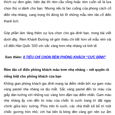
thích sự đơn giản, hiện đại thì rèm cầu vồng hoặc rèm cuốn sẽ là lựa
chọn thú vị dành cho bạn. Nhưng nếu là fan cuồng của phong cách cổ
điển nhẹ nhàng, sang trọng thì đừng bỏ lỡ những mẫu rèm tân cổ điển
thanh lịch.
Góp phần làm tăng thêm sự lựa chọn cho gia đình bạn, trong bài viết
dưới đây, Rèm Khánh Đường sẽ giới thiệu chi tiết hơn về mẫu rèm vải
cổ điển Hàn Quốc S03 với sắc vàng trơn nhẹ nhàng và tinh tế.
Xem thêm: 
8 TIÊU CHÍ CHỌN RÈM PHÒNG KHÁCH “CỰC ĐỈNH”
Rèm tân cổ điển phòng khách màu trơn nhẹ nhàng – nét quyến rũ 
riêng biệt cho phòng khách của bạn
Không gian phòng khách gia đình mang lại điểm nhấn bởi sự gam màu 
vàng pastel nhẹ nhàng và dịu mắt. Sắc vàng pastel đến từ màu của 
giấy dán tường với những sọc vàng hơn đậm tạo điểm nhấn. Gam màu 
nhẹ nhàng ấy còn đến từ màu của chiếc lò sưởi trang trí đặt ngay 
chính giữa bức tường. Phía trên lò sưởi, các nhà thiết kế bố trí một 
chiếc gương tròn nhỏ, với hai bên là bóng đèn vàng gợi nên sự ấm 