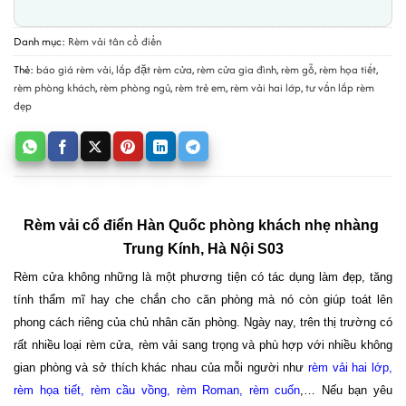
Danh mục:
Rèm vải tân cổ điển
Thẻ:
báo giá rèm vải
,
lắp đặt rèm cửa
,
rèm cửa gia đình
,
rèm gỗ
,
rèm họa tiết
,
rèm phòng khách
,
rèm phòng ngủ
,
rèm trẻ em
,
rèm vải hai lớp
,
tư vấn lắp rèm
đẹp
Rèm vải cổ điển Hàn Quốc phòng khách nhẹ nhàng 
Trung Kính, Hà Nội S03
Rèm cửa không những là một phương tiện có tác dụng làm đẹp, tăng
tính thẩm mĩ hay che chắn cho căn phòng mà nó còn giúp toát lên
phong cách riêng của chủ nhân căn phòng. Ngày nay, trên thị trường có
rất nhiều loại rèm cửa, rèm vải sang trọng và phù hợp với nhiều không
gian phòng và sở thích khác nhau của mỗi người như
rèm vải hai lớp
,
rèm họa tiết
,
rèm cầu vồng
,
rèm Roman
,
rèm cuốn
,… Nếu bạn yêu