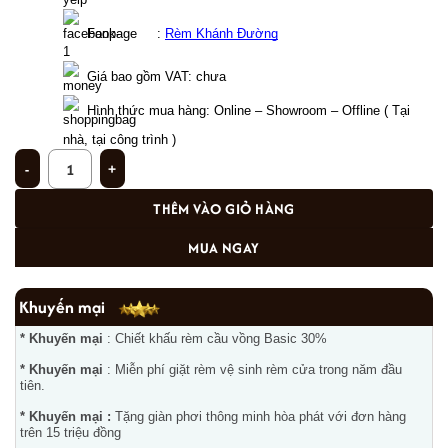
  Fanpage     : 
Rèm Khánh Đường
Giá bao gồm VAT: chưa  
Hình thức mua hàng: Online – Showroom – Offline ( Tại 
nhà, tại công trình ) 
Rèm vải cổ điển Hàn Quốc phòng khách nhẹ nhàng Trung Kính, Hà Nội S03 số
THÊM VÀO GIỎ HÀNG
MUA NGAY
Khuyến mại
* Khuyến mại
: Chiết khấu rèm cầu vồng Basic 30%
* Khuyến mại
: Miễn phí giặt rèm vệ sinh rèm cửa trong năm đầu
tiên.
* Khuyến mại :
Tặng giàn phơi thông minh hòa phát với đơn hàng
trên 15 triệu đồng