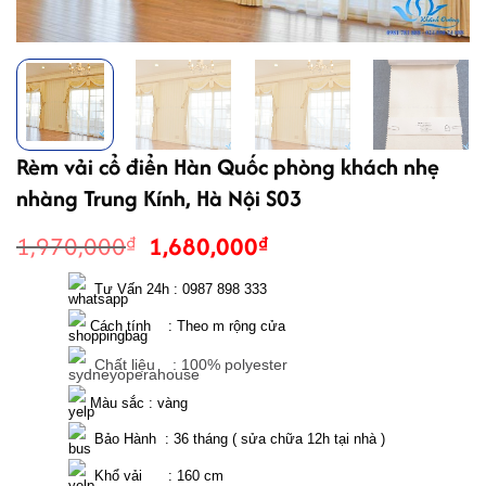
Rèm vải cổ điển Hàn Quốc phòng khách nhẹ
nhàng Trung Kính, Hà Nội S03
Giá
Giá
1,970,000
1,680,000
₫
₫
gốc
hiện
là:
tại
  Tư Vấn 24h : 0987 898 333 
1,970,000₫.
là:
 Cách tính    : Theo m rộng cửa 
1,680,000₫.
  Chất liệu    : 100% polyester
 Màu sắc : vàng 
  Bảo Hành  : 36 tháng ( sửa chữa 12h tại nhà )
  Khổ vải      : 160 cm 