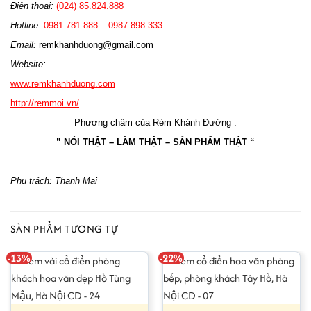
Điện thoại:
 (024) 85.824.888
Hotline: 
0981.781.888 – 0987.898.333 
Email: 
remkhanhduong@gmail.com
Website: 
www.remkhanhduong.com
http://remmoi.vn/
Phương châm của Rèm Khánh Đường :
” NÓI THẬT – LÀM THẬT – SẢN PHẨM THẬT “
Phụ trách: Thanh Mai
SẢN PHẨM TƯƠNG TỰ
-13%
-22%