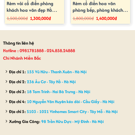
Rèm vải cổ điển phòng
Rèm cổ điển hoa văn
khách hoa văn đẹp Hồ
phòng bếp, phòng khách
Tùng Mậu, Hà Nội CD – 24
Tây Hồ, Hà Nội CD – 07
Giá
Giá
Giá
Giá
1,500,000
₫
1,300,000
₫
1,800,000
₫
1,400,000
₫
gốc
hiện
gốc
hiện
là:
tại
là:
tại
1,500,000₫.
là:
1,800,000₫.
là:
1,300,000₫.
1,400,000₫
Thông tin liên hệ
Hotline : 0981781888 - 024.858.24888
Chi Nhánh Miền Bắc
Địa chỉ 1:
155 Vũ Hữu - Thanh Xuân - Hà Nội
Địa chỉ 2:
236 Âu Cơ - Tây Hồ - Hà Nội
Địa chỉ 3:
18 Tam Trinh - Hai Bà Trưng - Hà Nội
Địa chỉ 4:
10 Nguyễn Văn Huyên kéo dài - Cầu Giấy - Hà Nội
Địa chỉ 5:
S103 - 1021 Vinhomes Smart City - Tây Mỗ - Hà Nội
Xưởng Gia Công:
98 Trần Hữu Dực - Mỹ Đình - Hà Nội