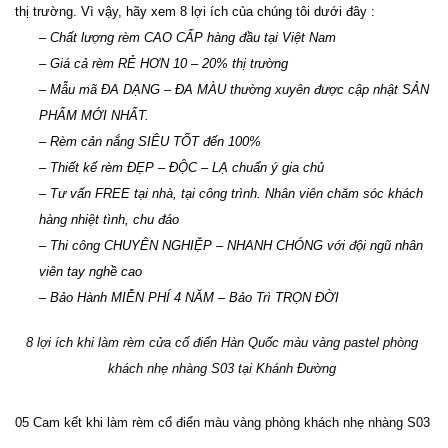
thị trường. Vì vậy, hãy xem 8 lợi ích của chúng tôi dưới đây :
– Chất lượng rèm CAO CẤP hàng đầu tại Việt Nam 
– Giá cả rèm RẺ HƠN 10 – 20% thị trường 
– Mẫu mã ĐA DẠNG – ĐA MÀU thường xuyên được cập nhật SẢN 
PHẨM MỚI NHẤT. 
– Rèm cản nắng SIÊU TỐT đến 100% 
– Thiết kế rèm ĐẸP – ĐỘC – LẠ chuẩn ý gia chủ
– Tư vấn FREE tại nhà, tại công trình. Nhân viên chăm sóc khách 
hàng nhiệt tình, chu đáo
– Thi công CHUYÊN NGHIỆP – NHANH CHÓNG với đội ngũ nhân 
viên tay nghề cao 
– Bảo Hành MIỄN PHÍ 4 NĂM – Bảo Trì TRỌN ĐỜI
8 lợi ích khi làm rèm cửa cổ điển Hàn Quốc màu vàng pastel phòng 
khách nhẹ nhàng S03 tại Khánh Đường 
05 Cam kết khi làm rèm cổ điển màu vàng phòng khách nhẹ nhàng S03 