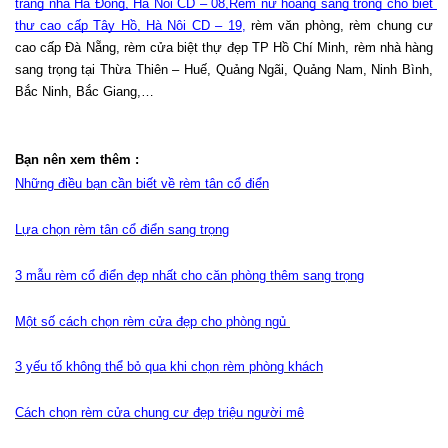
trang nhã Hà Đông, Hà Nội CD – 08,
Rèm nữ hoàng sang trọng cho biệt 
thự cao cấp Tây Hồ, Hà Nội CD – 19
,
 rèm văn phòng, rèm chung cư 
cao cấp Đà Nẵng, rèm cửa biệt thự đẹp TP Hồ Chí Minh, rèm nhà hàng 
sang trọng tại Thừa Thiên – Huế, Quảng Ngãi, Quảng Nam, Ninh Bình, 
Bắc Ninh, Bắc Giang,…
Bạn nên xem thêm :
Những điều bạn cần biết về rèm tân cổ điển
Lựa chọn rèm tân cổ điển sang trọng
3 mẫu rèm cổ điển đẹp nhất cho căn phòng thêm sang trọng
Một số cách chọn rèm cửa đẹp cho phòng ngủ
3 yếu tố không thể bỏ qua khi chọn rèm phòng khách
Cách chọn rèm cửa chung cư đẹp triệu người mê