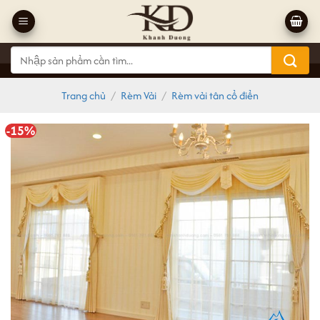
Bỏ
qua
nội
Tìm
dung
kiếm:
Trang chủ
/
Rèm Vải
/
Rèm vải tân cổ điển
-15%