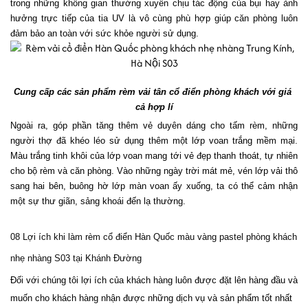
trong những không gian thường xuyên chịu tác động của bụi hay ảnh 
hưởng trực tiếp của tia UV là vô cùng phù hợp giúp căn phòng luôn 
đảm bảo an toàn với sức khỏe người sử dụng.
Cung cấp các sản phẩm rèm vải tân cổ điển phòng khách với giá 
cả hợp lí
Ngoài ra, góp phần tăng thêm vẻ duyên dáng cho tấm rèm, những 
người thợ đã khéo léo sử dụng thêm một lớp voan trắng mềm mại. 
Màu trắng tinh khôi của lớp voan mang tới vẻ đẹp thanh thoát, tự nhiên 
cho bộ rèm và căn phòng. Vào những ngày trời mát mẻ, vén lớp vải thô 
sang hai bên, buông hờ lớp màn voan ấy xuống, ta có thể cảm nhận 
một sự thư giãn, sảng khoái đến lạ thường. 
08 Lợi ích khi làm rèm cổ điển Hàn Quốc màu vàng pastel phòng khách 
nhẹ nhàng S03 tại Khánh Đường
Đối với chúng tôi lợi ích của khách hàng luôn được đặt lên hàng đầu và 
muốn cho khách hàng nhận được những dịch vụ và sản phẩm tốt nhất 