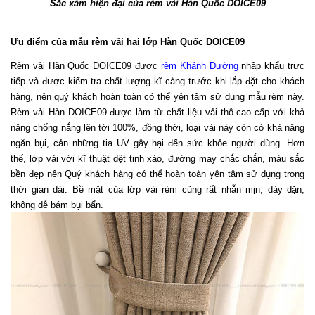
Sắc xám hiện đại của rèm vải Hàn Quốc DOICE09
Ưu điểm của mẫu rèm vải hai lớp Hàn Quốc DOICE09
Rèm vải Hàn Quốc DOICE09 được 
rèm Khánh Đường
 nhập khẩu trực 
tiếp và được kiểm tra chất lượng kĩ càng trước khi lắp đặt cho khách 
hàng, nên quý khách hoàn toàn có thể yên tâm sử dụng mẫu rèm này. 
Rèm vải Hàn DOICE09 được làm từ chất liệu vải thô cao cấp với khả 
năng chống nắng lên tới 100%, đồng thời, loại vải này còn có khả năng 
ngăn bụi, cản những tia UV gây hại đến sức khỏe người dùng. Hơn 
thế, lớp vải với kĩ thuật dệt tinh xảo, đường may chắc chắn, màu sắc 
bền đẹp nên Quý khách hàng có thể hoàn toàn yên tâm sử dụng trong 
thời gian dài. Bề mặt của lớp vải rèm cũng rất nhẵn mịn, dày dặn, 
không dễ bám bụi bẩn. 