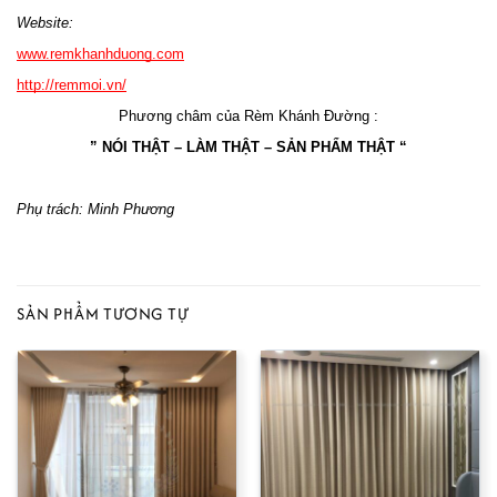
Website: 
www.remkhanhduong.com
http://remmoi.vn/
Phương châm của Rèm Khánh Đường :
” NÓI THẬT – LÀM THẬT – SẢN PHẨM THẬT “
Phụ trách: Minh Phương
SẢN PHẨM TƯƠNG TỰ