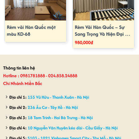
Rèm vải Hàn Quốc một
Rèm Vải Hàn Quốc – Sự
màu KD-68
Sang Trọng Và Hiện Đại Từ
Xứ Sở Kim Chi
980,000
₫
Thông tin liên hệ
Hotline : 0981781888 - 024.858.24888
Chi Nhánh Miền Bắc
Địa chỉ 1:
155 Vũ Hữu - Thanh Xuân - Hà Nội
Địa chỉ 2:
236 Âu Cơ - Tây Hồ - Hà Nội
Địa chỉ 3:
18 Tam Trinh - Hai Bà Trưng - Hà Nội
Địa chỉ 4:
10 Nguyễn Văn Huyên kéo dài - Cầu Giấy - Hà Nội
Địa chỉ 5:
S103 - 1021 Vinhomes Smart City - Tây Mỗ - Hà Nội