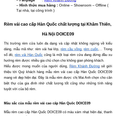
– 
Fanpage      
 : 
Rèm Khánh Đường
– 
Hình thức mua hàng : 
Online – Showroom – Offline ( 
Tại nhà, tại công trình )
Rèm vải cao cấp Hàn Quốc chất lượng tại Khâm Thiên, 
Hà Nội DOICE09
Thị trường rèm cửa luôn đa dạng và cập nhật không ngừng về kiểu 
dáng, mẫu mã như: rèm vải hai lớp, 
rèm cầu vồng
, 
rèm cuốn
,… Trong 
số đó, 
rèm vải Hàn Quốc
 cũng là một loại rèm cửa đang đứng đầu xu 
hướng rèm được nhiều gia chủ chọn cho không gian phòng khách.
Hiểu được mong muốn của người dùng, 
Rèm Khánh Đường
 sẽ giới 
thiệu tới Quý khách hàng mẫu rèm vải cao cấp Hàn Quốc DOICE09 
mang vẻ đẹp hiện đại. Đây là mẫu rèm được chị Mai Anh chọn cho căn 
biệt thự của gia đình nhờ chất lượng tốt cũng như những tính năng 
tuyệt vời của bộ rèm. 
Màu sắc của mẫu rèm vải cao cấp Hàn Quốc DOICE09
Mẫu rèm cao cấp Hàn Quốc DOICE09 có màu xám nhạt hiện đại, thanh 