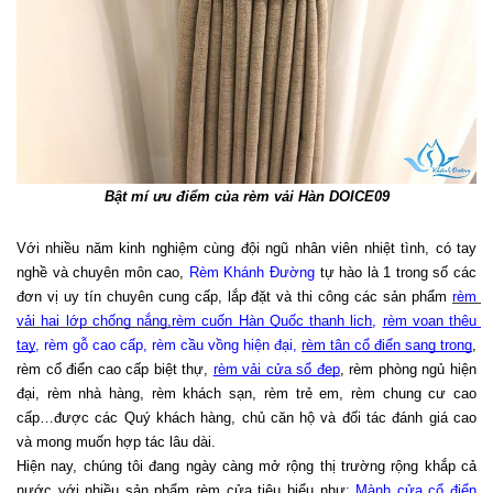
Bật mí ưu điểm của rèm vải Hàn DOICE09
Với nhiều năm kinh nghiệm cùng đội ngũ nhân viên nhiệt tình, có tay 
nghề và chuyên môn cao, 
Rèm Khánh Đường
 tự hào là 1 trong số các 
đơn vị uy tín chuyên cung cấp, lắp đặt và thi công các sản phẩm 
rèm 
vải hai lớp chống nắng,
rèm cuốn Hàn Quốc thanh lịch
, 
rèm voan thêu 
tay
, 
rèm gỗ cao cấp
, 
rèm cầu vồng hiện đại
, 
rèm tân cổ điển sang trọng
, 
rèm cổ điển cao cấp biệt thự, 
rèm vải cửa sổ đẹp
, rèm phòng ngủ hiện 
đại, rèm nhà hàng, rèm khách sạn, rèm trẻ em, rèm chung cư cao 
cấp…được các Quý khách hàng, chủ căn hộ và đối tác đánh giá cao 
và mong muốn hợp tác lâu dài. 
Hiện nay, chúng tôi đang ngày càng mở rộng thị trường rộng khắp cả 
nước với nhiều sản phẩm rèm cửa tiêu biểu như
: 
Mành cửa cổ điển 