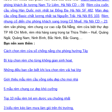
phòng khách ấn tượng Nam Từ Liêm, Hà Nội CD – 09
, 
Rèm cửa cuốn 
cầu vồng Hàn Quốc mới nhất tại Đống Đa- Hà Nội SF 482
, 
Màn đẹp 
cầu vồng Basic chất lượng nhất tại Nguyễn Trãi- Hà Nội BS 103
, 
Rèm 
nhung cổ điển cho phòng khách sang trọng Cổ Nhuế, Hà Nội CD – 23
,
rèm văn phòng, rèm chung cư cao cấp Đà Nẵng, rèm cửa biệt thự đẹp 
TP Hồ Chí Minh, rèm nhà hàng sang trọng tại Thừa Thiên – Huế, Quảng 
Ngãi, Quảng Nam, Ninh Bình, Bắc Ninh, Bắc Giang,…
Bạn nên xem thêm :
Cách chọn rèm cửa sổ chống nắng cho phòng hướng Tây
Bí kíp chọn rèm cho từng không gian sinh hoạt 
Những điều bạn cần biết khi lựa chọn rèm vải hai lớp
Giới thiệu mẫu rèm cầu vồng siêu đẹp cho mọi nhà
5 mẫu rèm chung cư đẹp khó cưỡng
Top 10 mẫu rèm trẻ em được ưa chuộng nhất
3 kiểu rèm kéo làm mưa làm gió trên thị trường.