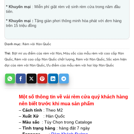
* Khuyến mại
: Miễn phí giặt rèm vệ sinh rèm cửa trong năm đầu
tiên.
* Khuyến mại :
Tặng giàn phơi thông minh hòa phát với đơn hàng
trên 15 triệu đồng
Danh mục:
Rèm vải Hàn Quốc
Thẻ:
Bật mí ưu điểm của rèm vải Hàn
,
Màu sắc của mẫu rèm vải cao cấp Hàn
Quốc
,
Rèm vải cao cấp Hàn Quốc chất lượng
,
Rèm vải Hàn Quốc
,
Sắc xám hiện
đại của rèm vải Hàn Quốc
,
Ưu điểm của mẫu rèm vải hai lớp Hàn Quốc
Một số thông tin về vải rèm cửa quý khách hàng 
nên biết trước khi mua sản phẩm 
– 
Cách tính
 : Theo M2 
– 
Xuất Xứ 
   : Hàn Quốc 
– 
Màu sắc 
 : Tùy Chọn trong Cataloge 
–
 Tình trạng hàng 
: hàng đặt 7 ngày 