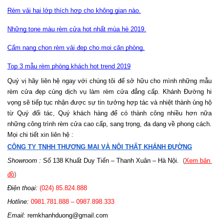
Rèm vải hai lớp thích hợp cho không gian nào.
Những tone màu rèm cửa hot nhất mùa hè 2019.
Cẩm nang chọn rèm vải đẹp cho mọi căn phòng.
Top 3 mẫu rèm phòng khách hot trend 2019
Quý vị hãy liên hệ ngay với chúng tôi để sở hữu cho mình những mẫu 
rèm cửa đẹp cùng dịch vụ làm rèm cửa đẳng cấp. Khánh Đường hi 
vọng sẽ tiếp tục nhận được sự tin tưởng hợp tác và nhiệt thành ủng hộ 
từ Quý đối tác, Quý khách hàng để có thành công nhiều hơn nữa 
những công trình rèm cửa cao cấp, sang trọng, đa dạng về phong cách.
Mọi chi tiết xin liên hệ :
CÔNG TY TNHH THƯƠNG MẠI VÀ NỘI THẤT KHÁNH ĐƯỜNG
Showroom :
 Số 138 Khuất Duy Tiến – Thanh Xuân – Hà Nội.
  (
Xem bản 
đồ
)
Điện thoại:
 (024) 85.824.888
Hotline: 
0981.781.888 – 0987.898.333 
Email: 
remkhanhduong@gmail.com