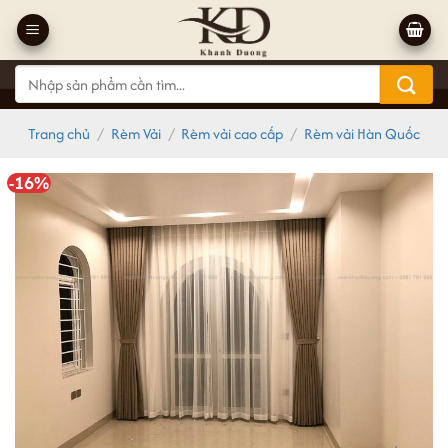
Bỏ
qua
nội
Tìm
dung
kiếm:
Trang chủ
/
Rèm Vải
/
Rèm vải cao cấp
/
Rèm vải Hàn Quốc
-16%