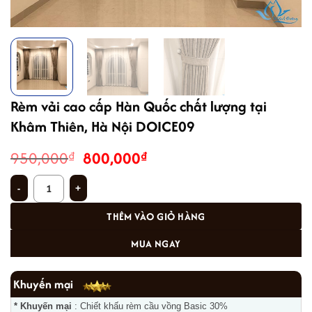
Rèm vải cao cấp Hàn Quốc chất lượng tại
Khâm Thiên, Hà Nội DOICE09
Giá
Giá
950,000
800,000
₫
₫
gốc
hiện
Rèm vải cao cấp Hàn Quốc chất lượng tại Khâm Thiên, Hà Nội DOICE09 số l
là:
tại
950,000₫.
là:
THÊM VÀO GIỎ HÀNG
800,000₫.
MUA NGAY
Khuyến mại
* Khuyến mại
: Chiết khấu rèm cầu vồng Basic 30%