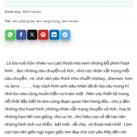
Danh mục:
Rèm trẻ em
Thẻ:
rèm phòng bé
,
rèm sang trọng
,
rèm trẻ em
. Là lứa tuổi hồn nhiên vui cười thoải mái xem những bộ phim hoạt
hình , đọc những câu chuyện cổ tích , nhớ các nhân vật trọng mội
câu chuyện , và chở nên yêu thích như chuột mickey , dremon, tom
và Jerry …….. hay cách hình anh siêu nhân đã đi vào sâu trong trí
nhớ lúc nào cũng muốn hiện ra trước mắt . Nên các thiết kế trong
nội thất đặc biệt là rèm cũng được quan tâm hàng đầu , chú ý đến
những chú hoạt hình ,những nhân vật trọng chuyện cổ tích , hay là
những họa tiết con giống chú sư tử , chú hiêu cao cổ để tạo nên
những hình ảnh vui nhộn , bắt mắt , dễ chịu và thoải mái nhất . Làm
sao tạo nên giấc ngủ ngon giấc mơ đẹp cho con yêu Hãy đến với