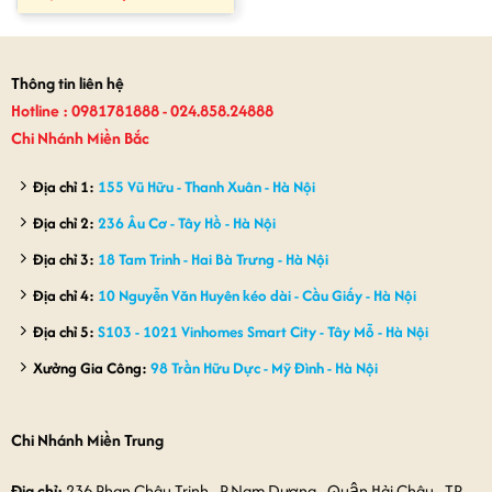
gốc
hiện
là:
tại
900,000₫.
là:
750,000₫.
Thông tin liên hệ
Hotline : 0981781888 - 024.858.24888
Chi Nhánh Miền Bắc
Địa chỉ 1:
155 Vũ Hữu - Thanh Xuân - Hà Nội
Địa chỉ 2:
236 Âu Cơ - Tây Hồ - Hà Nội
Địa chỉ 3:
18 Tam Trinh - Hai Bà Trưng - Hà Nội
Địa chỉ 4:
10 Nguyễn Văn Huyên kéo dài - Cầu Giấy - Hà Nội
Địa chỉ 5:
S103 - 1021 Vinhomes Smart City - Tây Mỗ - Hà Nội
Xưởng Gia Công:
98 Trần Hữu Dực - Mỹ Đình - Hà Nội
Chi Nhánh Miền Trung
Địa chỉ:
236 Phan Châu Trinh - P.Nam Dương - Quận Hải Châu - TP.