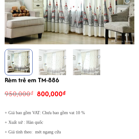
Rèm trẻ em TM-886
Giá
Giá
950,000
800,000
₫
₫
gốc
hiện
là:
tại
+ Giá bao gồm VAT: Chưa bao gồm vat 10 %
950,000₫.
là:
800,000₫.
+ Xuất xứ : Hàn quốc
+ Giá tính theo: mét ngang cửa