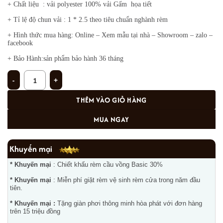
+ Chất liệu : vải polyester 100% vải Gấm họa tiết
+ Tỉ lệ độ chun vải : 1 * 2.5 theo tiêu chuẩn nghành rèm
+ Hình thức mua hàng: Online – Xem mẫu tại nhà – Showroom – zalo –
facebook
+ Bảo Hành:sản phẩm bảo hành 36 tháng
Rèm trẻ em TM-886 số lượng
THÊM VÀO GIỎ HÀNG
MUA NGAY
Khuyến mại
* Khuyến mại
: Chiết khấu rèm cầu vồng Basic 30%
* Khuyến mại
: Miễn phí giặt rèm vệ sinh rèm cửa trong năm đầu
tiên.
* Khuyến mại :
Tặng giàn phơi thông minh hòa phát với đơn hàng
trên 15 triệu đồng