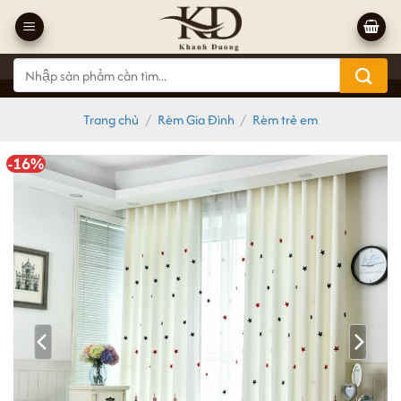
Bỏ
qua
nội
Tìm
dung
kiếm:
Trang chủ
/
Rèm Gia Đình
/
Rèm trẻ em
-16%