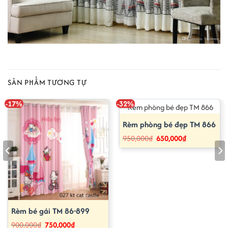
SẢN PHẨM TƯƠNG TỰ
-17%
-32%
Rèm phòng bé đẹp TM 866
Giá
Giá
950,000
₫
650,000
₫
gốc
hiện
là:
tại
950,000₫.
là:
650,000₫.
Rèm bé gái TM 86-899
Giá
Giá
900,000
₫
750,000
₫