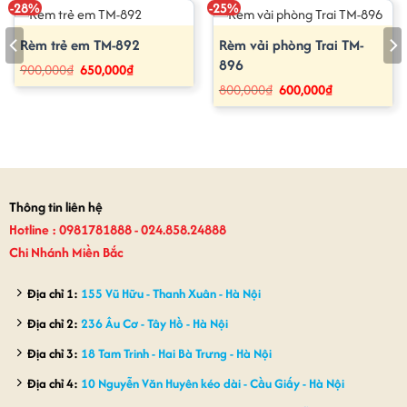
-28%
-25%
Rèm trẻ em TM-892
Rèm vải phòng Trai TM-
896
Giá
Giá
900,000
₫
650,000
₫
gốc
hiện
Giá
Giá
800,000
₫
600,000
₫
là:
tại
gốc
hiện
900,000₫.
là:
là:
tại
650,000₫.
800,000₫.
là:
600,000₫.
Thông tin liên hệ
Hotline : 0981781888 - 024.858.24888
Chi Nhánh Miền Bắc
Địa chỉ 1:
155 Vũ Hữu - Thanh Xuân - Hà Nội
Địa chỉ 2:
236 Âu Cơ - Tây Hồ - Hà Nội
Địa chỉ 3:
18 Tam Trinh - Hai Bà Trưng - Hà Nội
Địa chỉ 4:
10 Nguyễn Văn Huyên kéo dài - Cầu Giấy - Hà Nội