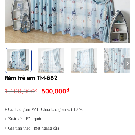
Rèm trẻ em TM-882
Giá
Giá
1,100,000
800,000
₫
₫
gốc
hiện
là:
tại
+ Giá bao gồm VAT: Chưa bao gồm vat 10 %
1,100,000₫.
là:
800,000₫.
+ Xuất xứ : Hàn quốc
+ Giá tính theo: mét ngang cửa