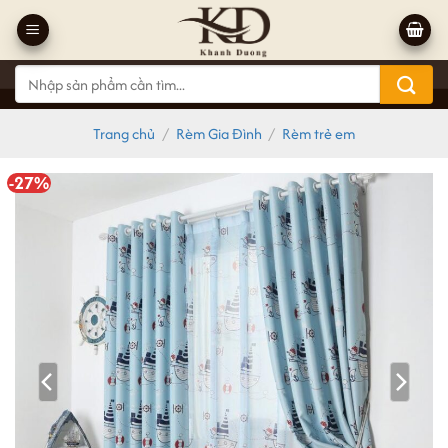
Bỏ
qua
nội
Tìm
dung
kiếm:
Trang chủ
/
Rèm Gia Đình
/
Rèm trẻ em
-27%