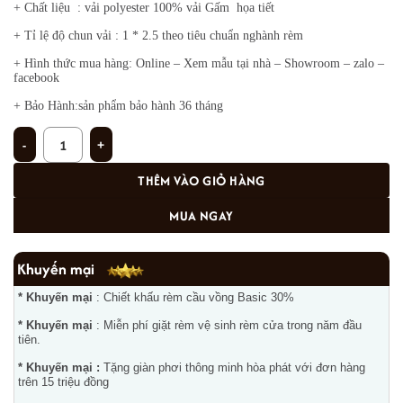
+ Chất liệu : vải polyester 100% vải Gấm họa tiết
+ Tỉ lệ độ chun vải : 1 * 2.5 theo tiêu chuẩn nghành rèm
+ Hình thức mua hàng: Online – Xem mẫu tại nhà – Showroom – zalo –
facebook
+ Bảo Hành:sản phẩm bảo hành 36 tháng
Rèm trẻ em TM-882 số lượng
THÊM VÀO GIỎ HÀNG
MUA NGAY
Khuyến mại
* Khuyến mại
: Chiết khấu rèm cầu vồng Basic 30%
* Khuyến mại
: Miễn phí giặt rèm vệ sinh rèm cửa trong năm đầu
tiên.
* Khuyến mại :
Tặng giàn phơi thông minh hòa phát với đơn hàng
trên 15 triệu đồng