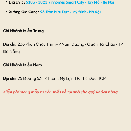
Địa chỉ 5:
S103 - 1021 Vinhomes Smart City - Tây Mỗ - Hà Nội
Xưởng Gia Công:
98 Trần Hữu Dực - Mỹ Đình - Hà Nội
Chi Nhánh Miền Trung
Địa chỉ:
236 Phan Châu Trinh - P.Nam Dương - Quận Hải Châu - TP.
Đà Nẵng
Chi Nhánh Miền Nam
Địa chỉ:
25 Đường 53 - P.Thành Mỹ Lợi - TP. Thủ Đức HCM
Miễn phí mang mẫu tư vấn thiết kế tại nhà cho quý khách hàng