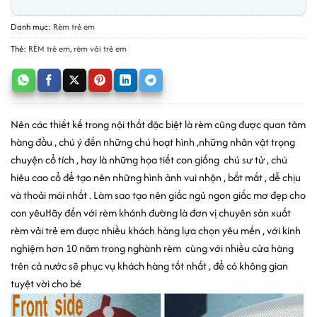
Danh mục:
Rèm trẻ em
Thẻ:
RÈM trẻ em
,
rèm vải trẻ em
Nên các thiết kế trong nội thất đặc biệt là rèm cũng được quan tâm
hàng đầu , chú ý đến những chú hoạt hình ,những nhân vật trọng
chuyện cổ tích , hay là những họa tiết con giống
chú sư tử , chú
hiêu cao cổ để tạo nên những hình ảnh vui nhộn , bắt mắt , dễ chịu
và thoải mái nhất . Làm sao tạo nên giấc ngủ ngon giấc mơ đẹp cho
con yêuHãy đến với rèm khánh đường là đơn vị chuyên sản xuất
rèm vải trẻ em được nhiều khách hàng lựa chọn yêu mến , với kinh
nghiệm hơn 10 năm trong nghành rèm
cùng với nhiều cửa hàng
trên cả nước sẽ phục vụ khách hàng tốt nhất , để có không gian
tuyệt vời cho bé