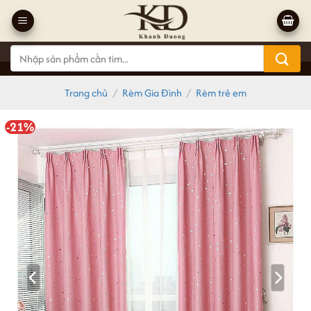
Bỏ
qua
nội
Tìm
dung
kiếm:
Trang chủ
/
Rèm Gia Đình
/
Rèm trẻ em
-21%