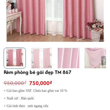
Rèm phòng bé gái đẹp TM 867
Giá
Giá
950,000
750,000
₫
₫
gốc
hiện
+ Giá bao gồm VAT: Chưa bao gồm vat 10 %
là:
tại
+ Xuất xứ : Hàn quốc
950,000₫.
là:
750,000₫.
+ Giá tính theo: mét ngang cửa