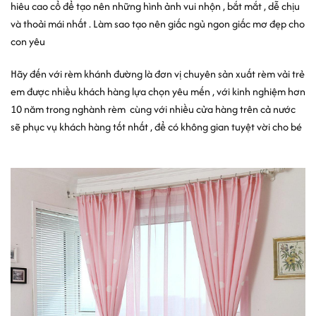
hiêu cao cổ để tạo nên những hình ảnh vui nhộn , bắt mắt , dễ chịu
và thoải mái nhất . Làm sao tạo nên giấc ngủ ngon giấc mơ đẹp cho
con yêu
Hãy đến với rèm khánh đường là đơn vị chuyên sản xuất rèm vải trẻ
em được nhiều khách hàng lựa chọn yêu mến , với kinh nghiệm hơn
10 năm trong nghành rèm
cùng với nhiều cửa hàng trên cả nước
sẽ phục vụ khách hàng tốt nhất , để có không gian tuyệt vời cho bé