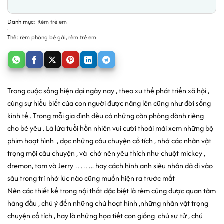
Danh mục:
Rèm trẻ em
Thẻ:
rèm phòng bé gái
,
rèm trẻ em
Trong cuộc sống hiện đại ngày nay , theo xu thế phát triển xã hội ,
cùng sự hiểu biết của con người được nâng lên cũng như đời sống
kinh tế . Trong mỗi gia đình đều có những căn phòng dành riêng
cho bé yêu . Là lứa tuổi hồn nhiên vui cười thoải mái xem những bộ
phim hoạt hình
, đọc những câu chuyện cổ tích , nhớ các nhân vật
trọng mội câu chuyện , và
chở nên yêu thích như chuột mickey ,
dremon, tom và Jerry …….. hay cách hình anh siêu nhân đã đi vào
sâu trong trí nhớ lúc nào cũng muốn hiện ra trước mắt
Nên các thiết kế trong nội thất đặc biệt là rèm cũng được quan tâm
hàng đầu , chú ý đến những chú hoạt hình ,những nhân vật trọng
chuyện cổ tích , hay là những họa tiết con giống
chú sư tử , chú