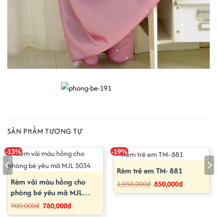
SẢN PHẨM TƯƠNG TỰ
-13%
-19%
Rèm trẻ em TM- 881
Rèm vải màu hồng cho
Giá
Giá
1,050,000
₫
850,000
₫
gốc
hiện
phòng bé yêu mã MJL
là:
tại
1,050,000₫.
là:
5034
Giá
Giá
900,000
₫
780,000
₫
850,000₫.
gốc
hiện