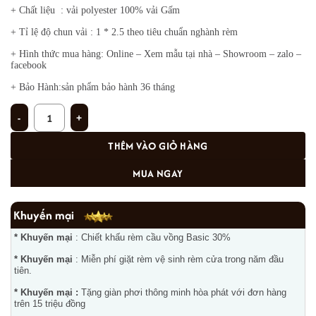
+ Chất liệu : vải polyester 100% vải Gấm
+ Tỉ lệ độ chun vải : 1 * 2.5 theo tiêu chuẩn nghành rèm
+ Hình thức mua hàng: Online – Xem mẫu tại nhà – Showroom – zalo –
facebook
+ Bảo Hành:sản phẩm bảo hành 36 tháng
Rèm phòng bé gái đẹp TM 867 số lượng
THÊM VÀO GIỎ HÀNG
MUA NGAY
Khuyến mại
* Khuyến mại
: Chiết khấu rèm cầu vồng Basic 30%
* Khuyến mại
: Miễn phí giặt rèm vệ sinh rèm cửa trong năm đầu
tiên.
* Khuyến mại :
Tặng giàn phơi thông minh hòa phát với đơn hàng
trên 15 triệu đồng