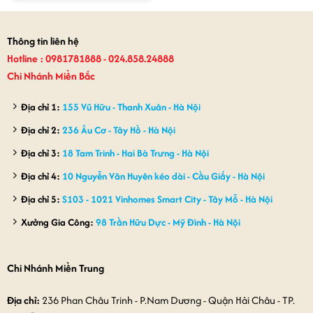
là:
tại
900,000₫.
là:
780,000₫.
Thông tin liên hệ
Hotline : 0981781888 - 024.858.24888
Chi Nhánh Miền Bắc
Địa chỉ 1:
155 Vũ Hữu - Thanh Xuân - Hà Nội
Địa chỉ 2:
236 Âu Cơ - Tây Hồ - Hà Nội
Địa chỉ 3:
18 Tam Trinh - Hai Bà Trưng - Hà Nội
Địa chỉ 4:
10 Nguyễn Văn Huyên kéo dài - Cầu Giấy - Hà Nội
Địa chỉ 5:
S103 - 1021 Vinhomes Smart City - Tây Mỗ - Hà Nội
Xưởng Gia Công:
98 Trần Hữu Dực - Mỹ Đình - Hà Nội
Chi Nhánh Miền Trung
Địa chỉ:
236 Phan Châu Trinh - P.Nam Dương - Quận Hải Châu - TP.