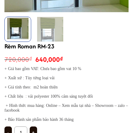
Rèm Roman RM-23
Giá
Giá
720,000
640,000
₫
₫
gốc
hiện
+ Giá bao gồm VAT: Chưa bao gồm vat 10 %
là:
tại
+ Xuất xứ : Tùy từng loại vải
720,000₫.
là:
640,000₫.
+ Giá tính theo: m2 hoàn thiện
+ Chất liệu : vải polyester 100% cảm sáng tuyệt đối
+ Hình thức mua hàng: Online – Xem mẫu tại nhà – Showroom – zalo –
facebook
+ Bảo Hành:sản phẩm bảo hành 36 tháng
Rèm Roman RM-23 số lượng