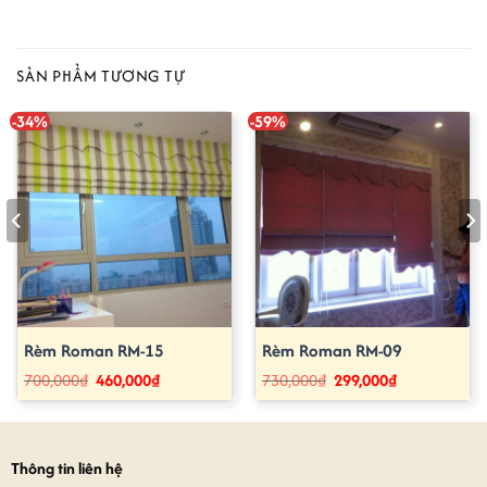
SẢN PHẨM TƯƠNG TỰ
-34%
-59%
Rèm Roman RM-15
Rèm Roman RM-09
Giá
Giá
Giá
Giá
700,000
₫
460,000
₫
730,000
₫
299,000
₫
gốc
hiện
gốc
hiện
là:
tại
là:
tại
700,000₫.
là:
730,000₫.
là:
460,000₫.
299,000₫.
Thông tin liên hệ