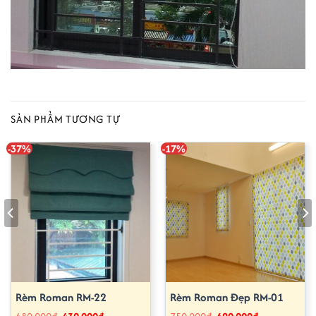
SẢN PHẨM TƯƠNG TỰ
-37%
-17%
Rèm Roman RM-22
Rèm Roman Đẹp RM-01
Giá
Giá
Giá
Giá