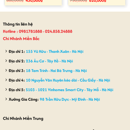
680,000
₫
430,000
₫
750,000
₫
620,000
₫
gốc
hiện
gốc
hiện
là:
tại
là:
tại
680,000₫.
là:
750,000₫.
là:
430,000₫.
620,000₫.
Thông tin liên hệ
Hotline : 0981781888 - 024.858.24888
Chi Nhánh Miền Bắc
Địa chỉ 1:
155 Vũ Hữu - Thanh Xuân - Hà Nội
Địa chỉ 2:
236 Âu Cơ - Tây Hồ - Hà Nội
Địa chỉ 3:
18 Tam Trinh - Hai Bà Trưng - Hà Nội
Địa chỉ 4:
10 Nguyễn Văn Huyên kéo dài - Cầu Giấy - Hà Nội
Địa chỉ 5:
S103 - 1021 Vinhomes Smart City - Tây Mỗ - Hà Nội
Xưởng Gia Công:
98 Trần Hữu Dực - Mỹ Đình - Hà Nội
Chi Nhánh Miền Trung