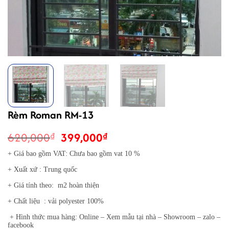
Rèm Roman RM-13
Giá
Giá
620,000
399,000
₫
₫
gốc
hiện
+ Giá bao gồm VAT: Chưa bao gồm vat 10 %
là:
tại
+ Xuất xứ : Trung quốc
620,000₫.
là:
399,000₫.
+ Giá tính theo: m2 hoàn thiện
+ Chất liệu : vải polyester 100%
+ Hình thức mua hàng: Online – Xem mẫu tại nhà – Showroom – zalo –
facebook