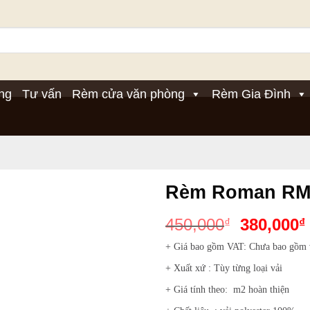
ng
Tư vấn
Rèm cửa văn phòng
Rèm Gia Đình
Rèm Roman RM
Giá
450,000
380,000
₫
₫
gốc
+ Giá bao gồm VAT: Chưa bao gồm
là:
+ Xuất xứ : Tùy từng loại vải
450,000₫
+ Giá tính theo: m2 hoàn thiện