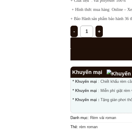
+ Chất liệu : vải polyester 100%
+ Hình thức mua hàng: Online – X
+ Bảo Hành:sản phẩm bảo hành 36 t
Rèm Roman RM-06 số lượng
Khuyến mại
* Khuyến mại
: Chiết khấu rèm c
* Khuyến mại
: Miễn phí giặt rèm
* Khuyến mại :
Tặng giàn phơi thô
Danh mục:
Rèm vải roman
Thẻ:
rèm roman