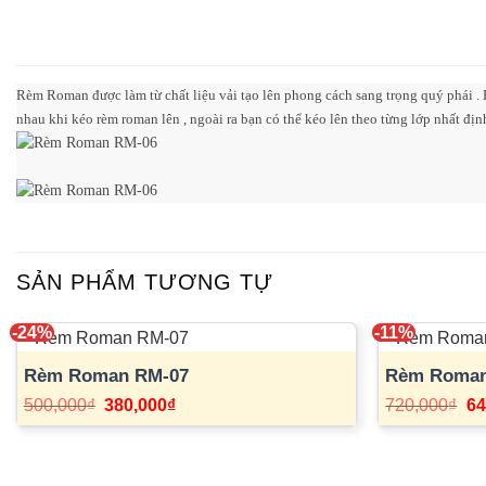
Rèm Roman được làm từ chất liệu vải tạo lên phong cách sang trọng quý phái . R
nhau khi kéo rèm roman lên , ngoài ra bạn có thể kéo lên theo từng lớp nhất đ
SẢN PHẨM TƯƠNG TỰ
-24%
-11%
Rèm Roman RM-07
Rèm Roman
Giá
Giá
Gi
500,000
₫
380,000
₫
720,000
₫
64
gốc
hiện
gố
là:
tại
là:
500,000₫.
là:
72
380,000₫.