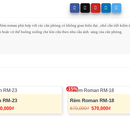
èm roman phù hợp với các căn phòng có không gian hiện đại , nhỏ cần tiết kiệm diệ
ịnh hoặc có thể buông xuống che kín cửa theo nhu cầu ánh sáng của căn phòng.
-15%
 RM-23
Rèm Roman RM-18
á
Giá
Giá
Giá
0,000
₫
670,000
₫
570,000
₫
c
hiện
gốc
hiện
tại
là:
tại
0,000₫.
là:
670,000₫.
là:
640,000₫.
570,000₫.