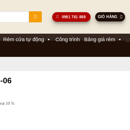
GIỎ HÀNG
0981 781 888
Rèm cửa tự động
Công trình
Bảng giá rèm
-06
Giá
hiện
 vat 10 %
tại
.
là:
380,000₫.