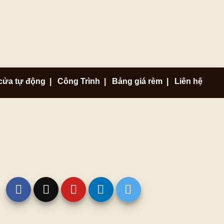
cửa tự động
|
Công Trình
|
Bảng giá rèm
|
Liên hệ