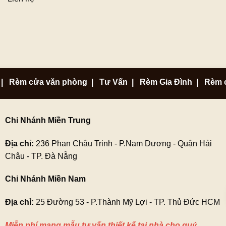
|
Rèm cửa văn phòng
|
Tư Vấn
|
Rèm Gia Đình
|
Rèm 
Chi Nhánh Miền Trung
Địa chỉ:
236 Phan Châu Trinh - P.Nam Dương - Quận Hải
Châu - TP. Đà Nẵng
Chi Nhánh Miền Nam
Địa chỉ:
25 Đường 53 - P.Thành Mỹ Lợi - TP. Thủ Đức HCM
Miễn phí mang mẫu tư vấn thiết kế tại nhà cho quý