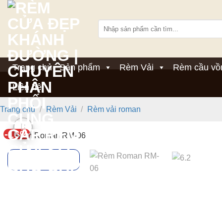
Bỏ
qua
Tìm
nội
kiếm:
dung
Trang chủ
Sản phẩm
Rèm Vải
Rèm cầu vồ
Liên hệ
Trang chủ
/
Rèm Vải
/
Rèm vải roman
-16%