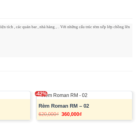
n tích , các quán bar , nhà hàng , .. Với những cấu trúc rèm xếp lớp chồng lên
-42%
Rèm Roman RM – 02
Giá
Giá
620,000
₫
360,000
₫
gốc
hiện
là:
tại
620,000₫.
là:
360,000₫.