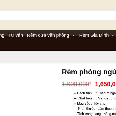
ng
Tư vấn
Rèm cửa văn phòng
Rèm Gia Đình
Rèm phòng ngủ
Giá
1,900,000
1,650,
₫
gốc
– Cách tính    : Theo m ng
là:
– Chất liệu    : Vải đệt 3 
1,900,0
– Màu sắc : Tùy chọn 
–  Kích thước: Làm theo th
– Tình trạng hàng : hàng có