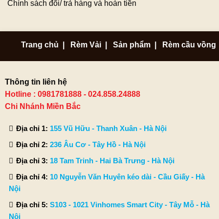
Chính sách đổi/ trả hàng và hoàn tiền
Trang chủ
|
Rèm Vải
|
Sản phẩm
|
Rèm cầu vồng
Thông tin liên hệ
Hotline : 0981781888 - 024.858.24888
Chi Nhánh Miền Bắc
Địa chỉ 1:
155 Vũ Hữu - Thanh Xuân - Hà Nội
Địa chỉ 2:
236 Âu Cơ - Tây Hồ - Hà Nội
Địa chỉ 3:
18 Tam Trinh - Hai Bà Trưng - Hà Nội
Địa chỉ 4:
10 Nguyễn Văn Huyên kéo dài - Cầu Giấy - Hà
Nội
Địa chỉ 5:
S103 - 1021 Vinhomes Smart City - Tây Mỗ - Hà
Nội