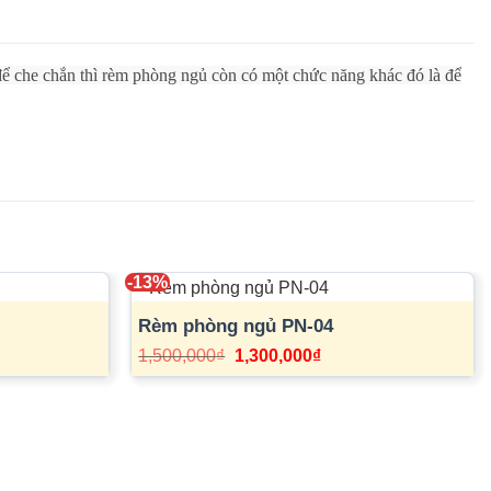
ể che chắn thì rèm phòng ngủ còn có một chức năng khác đó là để
-13%
Rèm phòng ngủ PN-04
Giá
Giá
1,500,000
₫
1,300,000
₫
gốc
hiện
là:
tại
1,500,000₫.
là:
1,300,000₫.