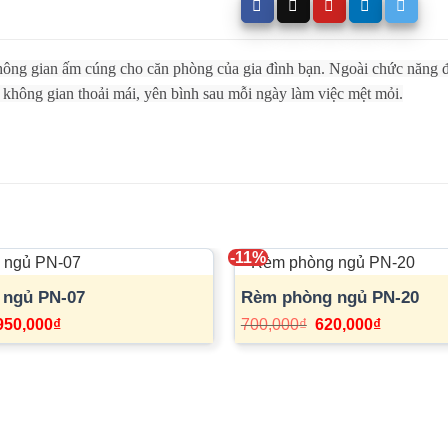
ông gian ấm cúng cho căn phòng của gia đình bạn. Ngoài chức năng đ
o không gian thoải mái, yên bình sau mỗi ngày làm việc mệt mỏi.
-11%
 ngủ PN-07
Rèm phòng ngủ PN-20
Giá
Giá
Giá
Giá
950,000
₫
700,000
₫
620,000
₫
gốc
hiện
gốc
hiện
à:
tại
là:
tại
1,200,000₫.
là:
700,000₫.
là:
950,000₫.
620,000₫.