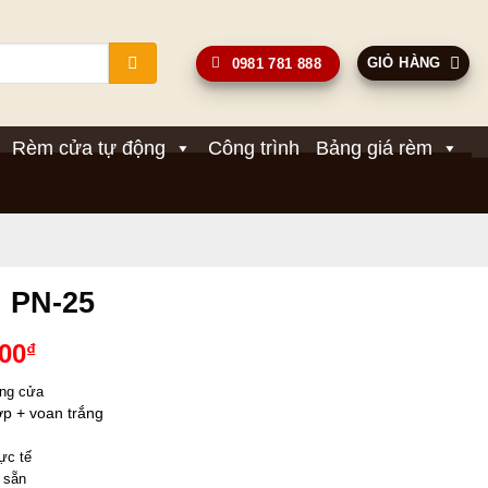
GIỎ HÀNG
0981 781 888
Rèm cửa tự động
Công trình
Bảng giá rèm
 PN-25
Giá
000
₫
hiện
ang cửa 
tại
lớp + voan trắng 
00₫.
là:
1,650,000₫.
ực tế
 sẵn 