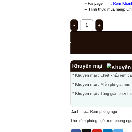
– Fanpage       : 
Rèm Khán
–  
Hình thức mua hàng: Onli
Rèm phòng ngủ PN-25 số lượ
Khuyến mại
* Khuyến mại
: Chiết khấu rèm c
* Khuyến mại
: Miễn phí giặt rèm
* Khuyến mại :
Tặng giàn phơi thô
Danh mục:
Rèm phòng ngủ
Thẻ:
rèm phòng ngủ
,
rem phong ng