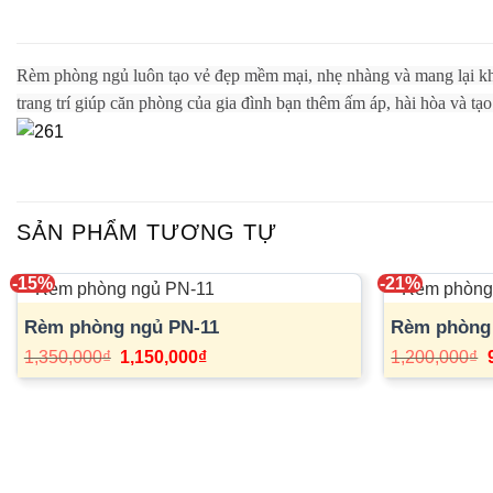
Rèm phòng ngủ luôn tạo vẻ đẹp mềm mại, nhẹ nhàng và mang lại kh
trang trí giúp căn phòng của gia đình bạn thêm ấm áp, hài hòa và tạ
SẢN PHẨM TƯƠNG TỰ
-15%
-21%
Rèm phòng ngủ PN-11
Rèm phòng
Giá
Giá
1,350,000
₫
1,150,000
₫
1,200,000
₫
gốc
hiện
là:
tại
l
1,350,000₫.
là:
1,150,000₫.