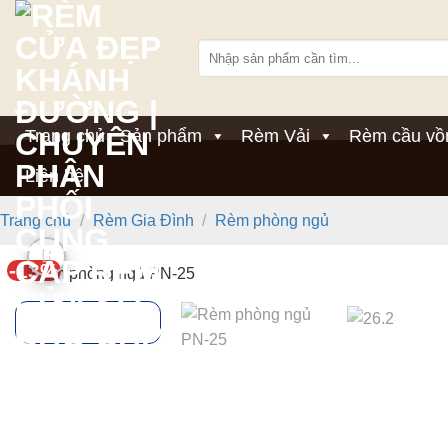
Bỏ
qua
Tìm
nội
kiếm:
dung
Trang chủ
Sản phẩm
Rèm Vải
Rèm cầu vồ
Liên hệ
Trang chủ
/
Rèm Gia Đình
/
Rèm phòng ngủ
-13%