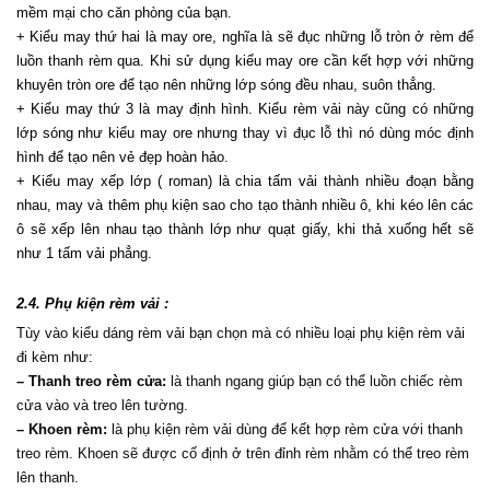
mềm mại cho căn phòng của bạn.
+ Kiểu may thứ hai là may ore, nghĩa là sẽ đục những lỗ tròn ở rèm để 
luồn thanh rèm qua. Khi sử dụng kiểu may ore cần kết hợp với những 
khuyên tròn ore để tạo nên những lớp sóng đều nhau, suôn thẳng.
+ Kiểu may thứ 3 là may định hình. Kiểu rèm vải này cũng có những 
lớp sóng như kiểu may ore nhưng thay vì đục lỗ thì nó dùng móc định 
hình để tạo nên vẻ đẹp hoàn hảo.
+ Kiểu may xếp lớp ( roman) là chia tấm vải thành nhiều đoạn bằng 
nhau, may và thêm phụ kiện sao cho tạo thành nhiều ô, khi kéo lên các 
ô sẽ xếp lên nhau tạo thành lớp như quạt giấy, khi thả xuống hết sẽ 
như 1 tấm vải phẳng.
2.4. Phụ kiện rèm vải :
Tùy vào kiểu dáng rèm vải bạn chọn mà có nhiều loại phụ kiện rèm vải 
đi kèm như:
– Thanh treo rèm cửa:
 là thanh ngang giúp bạn có thể luồn chiếc rèm 
cửa vào và treo lên tường.
– Khoen rèm:
 là phụ kiện rèm vải dùng để kết hợp rèm cửa với thanh 
treo rèm. Khoen sẽ được cố định ở trên đỉnh rèm nhằm có thể treo rèm 
lên thanh.