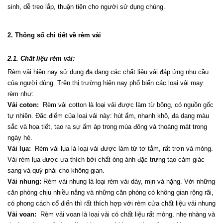
sinh, dễ treo lắp, thuận tiện cho người sử dụng chúng.
2. Thông số chi tiết về rèm vải
2.1. Chất liệu rèm vải:
Rèm vải hiện nay sử dung đa dạng các chất liệu vải đáp ứng nhu cầu 
của người dùng. Trên thị trường hiện nay phổ biến các loại vải may 
rèm như:
Vải coton:
  Rèm vải cotton là loại vải được làm từ bông, có nguồn gốc 
tự nhiên. Đăc điểm của loại vải này: hút ẩm, nhanh khô, đa dạng màu 
sắc và họa tiết, tạo ra sự ấm áp trong mùa đông và thoáng mát trong 
ngày hè.
Vải lụa:
  Rèm vải lụa là loại vải được làm từ tơ tằm, rất trơn và mỏng. 
Vải rèm lụa được ưa thích bởi chất óng ánh đặc trưng tạo cảm giác 
sang và quý phái cho không gian.
Vải nhung:
 Rèm vải nhung là loại rèm vải dày, mịn và nặng. Với những 
căn phòng chịu nhiều nắng và những căn phòng có không gian rộng rãi, 
có phong cách cổ điển thì rất thích hợp với rèm cửa chất liệu vải nhung
Vải voan:
  Rèm vải voan là loại vải có chất liệu rất mỏng, nhẹ nhàng và 