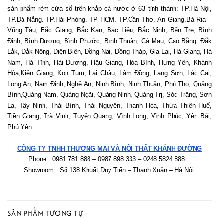
sản phẩm rèm cửa sổ trên khắp cả nước ở 63 tỉnh thành: TP.Hà Nội, 
TP.Đà Nẵng, TP.Hải Phòng, TP HCM, TP.Cần Thơ, An Giang,Bà Rịa – 
Vũng Tàu, Bắc Giang, Bắc Kạn, Bạc Liêu, Bắc Ninh, Bến Tre, Bình 
Định, Bình Dương, Bình Phước, Bình Thuận, Cà Mau, Cao Bằng, Đắk 
Lắk, Đắk Nông, Điện Biên, Đồng Nai, Đồng Tháp, Gia Lai, Hà Giang, Hà 
Nam, Hà Tĩnh, Hải Dương, Hậu Giang, Hòa Bình, Hưng Yên, Khánh 
Hòa,Kiên Giang, Kon Tum, Lai Châu, Lâm Đồng, Lạng Sơn, Lào Cai, 
Long An, Nam Định, Nghệ An, Ninh Bình, Ninh Thuận, Phú Thọ, Quảng 
Bình,Quảng Nam, Quảng Ngãi, Quảng Ninh, Quảng Trị, Sóc Trăng, Sơn 
La, Tây Ninh, Thái Bình, Thái Nguyên, Thanh Hóa, Thừa Thiên Huế, 
Tiền Giang, Trà Vinh, Tuyên Quang, Vĩnh Long, Vĩnh Phúc, Yên Bái, 
Phú Yên. 
CÔNG TY TNHH THƯƠNG MẠI VÀ NỘI THẤT KHÁNH ĐƯỜNG
Phone : 0981 781 888 – 0987 898 333 – 0248 5824 888   
Showroom : Số 138 Khuất Duy Tiến – Thanh Xuân – Hà Nội.
SẢN PHẨM TƯƠNG TỰ