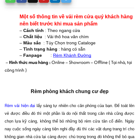
Một số thông tin về vải rèm cửa quý khách hàng 
nên biết trước khi mua sản phẩm 
– 
Cách tính
 : Theo ngang cửa 
– 
Chất liệu 
 : Vải thô hoa văn chìm
– 
Màu sắc 
 : Tùy Chọn trong Cataloge 
–
 Tình trạng hàng 
: hàng có sẵn 
– 
Fanpage      
 : 
Rèm Khánh Đường
 – 
Hình thức mua hàng : 
Online – Showroom – Offline ( Tại nhà, tại 
công trình )
Rèm phòng khách chung cư đẹp
Rèm vải hiện đại
lấy sáng tự nhiên cho căn phòng của bạn. Để toát lên
vẻ được điều đó thì một phần là do nội thất trong căn nhà cũng được
chọn lựa kỹ càng, không thể bỏ những bộ rèm cửa tân cổ điển.
Ngày
nay cuộc sống ngày càng tiện nghi đầy đủ thì các vật dụng trang trí cho
không gian nhà cửa lại càng được chú trọng trong đó không thể bỏ qua