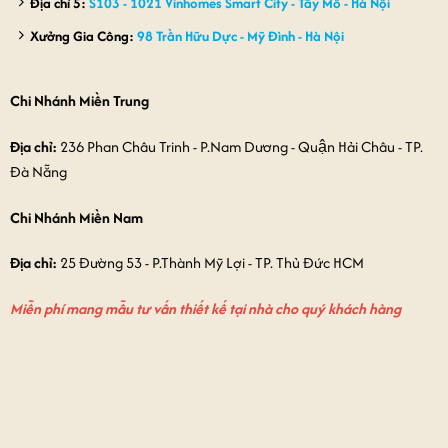
Địa chỉ 5:
S103 - 1021 Vinhomes Smart City - Tây Mỗ - Hà Nội
Xưởng Gia Công:
98 Trần Hữu Dực - Mỹ Đình - Hà Nội
Chi Nhánh Miền Trung
Địa chỉ:
236 Phan Châu Trinh - P.Nam Dương - Quận Hải Châu - TP.
Đà Nẵng
Chi Nhánh Miền Nam
Địa chỉ:
25 Đường 53 - P.Thành Mỹ Lợi - TP. Thủ Đức HCM
Miễn phí mang mẫu tư vấn thiết kế tại nhà cho quý khách hàng