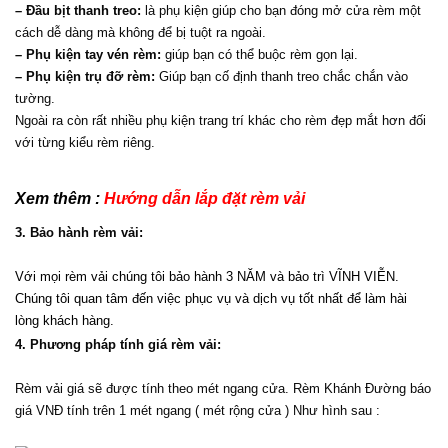
– Đầu bịt thanh treo:
 là phụ kiện giúp cho bạn đóng mở cửa rèm một 
cách dễ dàng mà không để bị tuột ra ngoài.
– Phụ kiện tay vén rèm:
 giúp bạn có thể buộc rèm gọn lại.
– Phụ kiện trụ đỡ rèm:
 Giúp bạn cố định thanh treo chắc chắn vào 
tường.
Ngoài ra còn rất nhiều phụ kiện trang trí khác cho rèm đẹp mắt hơn đối 
với từng kiểu rèm riêng.
Xem thêm : 
Hướng dẫn lắp đặt rèm vải 
3. Bảo hành rèm vải:
Với mọi rèm vải chúng tôi bảo hành 3 NĂM và bảo trì VĨNH VIỄN. 
Chúng tôi quan tâm đến việc phục vụ và dịch vụ tốt nhất để làm hài 
lòng khách hàng.
4. Phương pháp tính giá rèm vải:
Rèm vải giá sẽ được tính theo mét ngang cửa. Rèm Khánh Đường báo 
giá VNĐ tính trên 1 mét ngang ( mét rộng cửa ) Như hình sau :