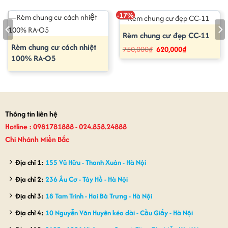
-17%
Rèm chung cư đẹp CC-11
Rèm chung cư cách nhiệt
Giá
Giá
750,000
₫
620,000
₫
gốc
hiện
100% RA-O5
là:
tại
750,000₫.
là:
620,000₫.
Thông tin liên hệ
Hotline : 0981781888 - 024.858.24888
Chi Nhánh Miền Bắc
Địa chỉ 1:
155 Vũ Hữu - Thanh Xuân - Hà Nội
Địa chỉ 2:
236 Âu Cơ - Tây Hồ - Hà Nội
Địa chỉ 3:
18 Tam Trinh - Hai Bà Trưng - Hà Nội
Địa chỉ 4:
10 Nguyễn Văn Huyên kéo dài - Cầu Giấy - Hà Nội