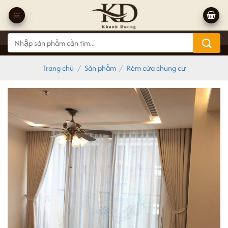
Bỏ
qua
nội
Tìm
dung
kiếm:
Trang chủ
/
Sản phẩm
/
Rèm cửa chung cư