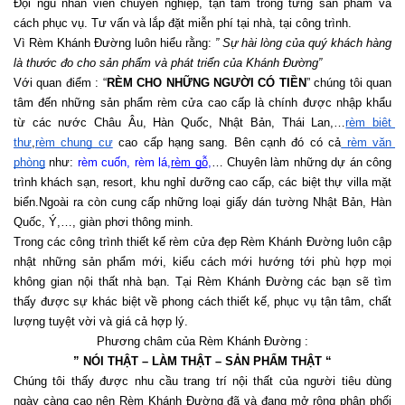
Đội ngũ nhân viên chuyên nghiệp, tận tâm trong từng sản phẩm và 
cách phục vụ. Tư vấn và lắp đặt miễn phí tại nhà, tại công trình.
Vì Rèm Khánh Đường luôn hiểu rằng: 
” Sự hài lòng của quý khách hàng 
là thước đo cho sản phẩm và phát triển của Khánh Đường”
Với quan điểm : “
RÈM CHO NHỮNG NGƯỜI CÓ TIỀN
” chúng tôi quan 
tâm đến những sản phẩm rèm cửa cao cấp là chính được nhập khẩu 
từ các nước Châu Âu, Hàn Quốc, Nhật Bản, Thái Lan,…
rèm biệt 
thự
,
rèm chung cư
 cao cấp hạng sang. Bên cạnh đó có cả
 rèm văn 
phòng
 như:
 rèm cuốn
, 
rèm lá
,
rèm gỗ
,
… Chuyên làm những dự án công 
trình khách sạn, resort, khu nghỉ dưỡng cao cấp, các biệt thự villa mặt 
biển.Ngoài ra còn cung cấp những loại giấy dán tường Nhật Bản, Hàn 
Quốc, Ý,…, giàn phơi thông minh.
Trong các công trình thiết kế rèm cửa đẹp Rèm Khánh Đường luôn cập 
nhật những sản phẩm mới, kiểu cách mới hướng tới phù hợp mọi 
không gian nội thất nhà bạn. Tại Rèm Khánh Đường các bạn sẽ tìm 
thấy được sự khác biệt về phong cách thiết kế, phục vụ tận tâm, chất 
lượng tuyệt vời và giá cả hợp lý.
Phương châm của Rèm Khánh Đường :
” NÓI THẬT – LÀM THẬT – SẢN PHẨM THẬT “
Chúng tôi thấy được nhu cầu trang trí nội thất của người tiêu dùng 
ngày càng cao nên Rèm Khánh Đường đã và đang mở rộng phân phối 