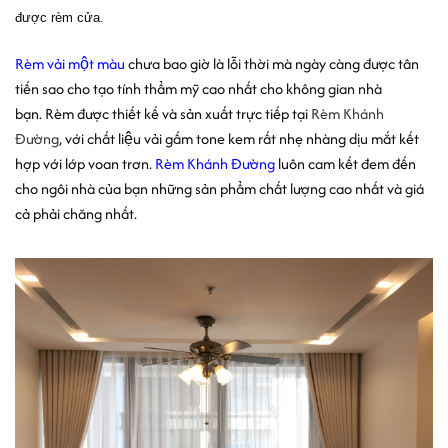
được rèm cửa
.
Rèm vải một màu
chưa bao giờ là lỗi thời mà ngày càng được tân
tiến sao cho tạo tính thẩm mỹ cao nhất cho không gian nhà
bạn.
Rèm được thiết kế và sản xuất trực tiếp tại
Rèm Khánh
Đường
, với chất liệu vải gấm tone kem rất nhẹ nhàng dịu mắt kết
hợp với lớp voan trơn.
Rèm Khánh Đường
luôn cam kết đem đến
cho ngôi nhà của bạn những sản phẩm chất lượng cao nhất và giá
cả phải chăng nhất.