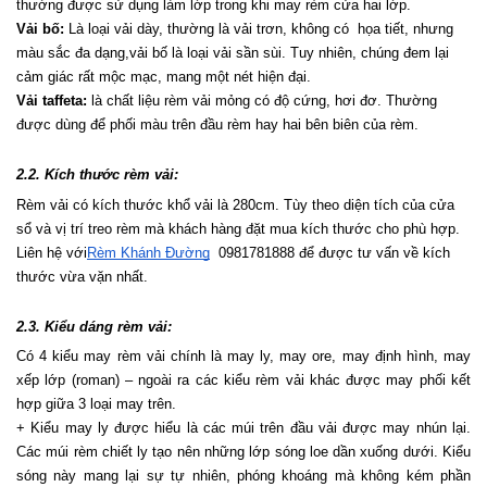
thường được sử dụng làm lớp trong khi may rèm cửa hai lớp.
Vải bố:
 Là loại vải dày, thường là vải trơn, không có  họa tiết, nhưng 
màu sắc đa dạng,vải bố là loại vải sần sùi. Tuy nhiên, chúng đem lại 
cảm giác rất mộc mạc, mang một nét hiện đại.
Vải taffeta:
 là chất liệu rèm vải mỏng có độ cứng, hơi đơ. Thường 
được dùng để phối màu trên đầu rèm hay hai bên biên của rèm.
2.2. Kích thước rèm vải:
Rèm vải có kích thước khổ vải là 280cm. Tùy theo diện tích của cửa 
sổ và vị trí treo rèm mà khách hàng đặt mua kích thước cho phù hợp. 
Liên hệ với
Rèm Khánh Đường
  0981781888 để được tư vấn về kích 
thước vừa vặn nhất.
2.3. Kiểu dáng rèm vải:
Có 4 kiểu may rèm vải chính là may ly, may ore, may định hình, may 
xếp lớp (roman) – ngoài ra các kiểu rèm vải khác được may phối kết 
hợp giữa 3 loại may trên.
+ Kiểu may ly được hiểu là các múi trên đầu vải được may nhún lại. 
Các múi rèm chiết ly tạo nên những lớp sóng loe dần xuống dưới. Kiểu 
sóng này mang lại sự tự nhiên, phóng khoáng mà không kém phần 