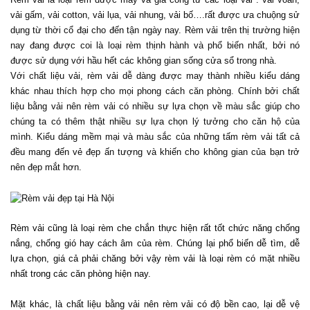
vải gấm, vải cotton, vải lụa, vải nhung, vải bố….rất được ưa chuộng sử 
dụng từ thời cổ đại cho đến tận ngày nay. Rèm vải trên thị trường hiện 
nay đang được coi là loại rèm thịnh hành và phổ biến nhất, bởi nó 
được sử dụng với hầu hết các không gian sống cửa sổ trong nhà.
Với chất liệu vải, rèm vải dễ dàng được may thành nhiều kiểu dáng 
khác nhau thích hợp cho mọi phong cách căn phòng. Chính bởi chất 
liệu bằng vải nên rèm vải có nhiều sự lựa chọn về màu sắc giúp cho 
chúng ta có thêm thật nhiều sự lựa chọn lý tưởng cho căn hộ của 
mình. Kiểu dáng mềm mại và màu sắc của những tấm rèm vải tất cả 
đều mang đến vẻ đẹp ấn tượng và khiến cho không gian của bạn trở 
nên đẹp mắt hơn.
Rèm vải cũng là loại rèm che chắn thực hiện rất tốt chức năng chống 
nắng, chống gió hay cách âm của rèm. Chúng lại phổ biến dễ tìm, dễ 
lựa chọn, giá cả phải chăng bởi vậy rèm vải là loại rèm có mặt nhiều 
nhất trong các căn phòng hiện nay.
Mặt khác, là chất liệu bằng vải nên rèm vải có độ bền cao, lại dễ vệ 