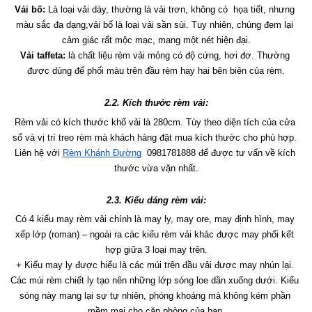
Vải bố:
 Là loại vải dày, thường là vải trơn, không có  họa tiết, nhưng 
màu sắc đa dạng,vải bố là loại vải sần sùi. Tuy nhiên, chúng đem lại 
cảm giác rất mộc mạc, mang một nét hiện đại.
Vải taffeta:
 là chất liệu rèm vải mỏng có độ cứng, hơi đơ. Thường 
được dùng để phối màu trên đầu rèm hay hai bên biên của rèm.
2.2. Kích thước rèm vải:
Rèm vải có kích thước khổ vải là 280cm. Tùy theo diện tích của cửa 
sổ và vị trí treo rèm mà khách hàng đặt mua kích thước cho phù hợp. 
Liên hệ với 
Rèm Khánh Đường
  0981781888 để được tư vấn về kích 
thước vừa vặn nhất.
2.3. Kiểu dáng rèm vải:
Có 4 kiểu may rèm vải chính là may ly, may ore, may định hình, may 
xếp lớp (roman) – ngoài ra các kiểu rèm vải khác được may phối kết 
hợp giữa 3 loại may trên.
+ Kiểu may ly được hiểu là các múi trên đầu vải được may nhún lại. 
Các múi rèm chiết ly tạo nên những lớp sóng loe dần xuống dưới. Kiểu 
sóng này mang lại sự tự nhiên, phóng khoáng mà không kém phần 
mềm mại cho căn phòng của bạn.