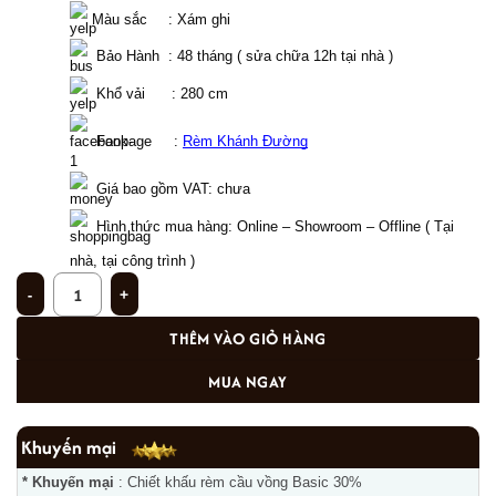
 Màu sắc 
fgf
: Xám ghi
  Bảo Hành  : 48 tháng ( sửa chữa 12h tại nhà )
  Khổ vải      : 280 cm 
  Fanpage     : 
Rèm Khánh Đường
Giá bao gồm VAT: chưa  
Hình thức mua hàng: Online – Showroom – Offline ( Tại 
nhà, tại công trình ) 
Rèm chung cư đẹp CC-09 số lượng
THÊM VÀO GIỎ HÀNG
MUA NGAY
Khuyến mại
* Khuyến mại
: Chiết khấu rèm cầu vồng Basic 30%