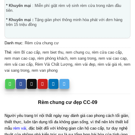
* Khuyến mại
: Miễn phí giặt rèm vệ sinh rèm cửa trong năm đầu
tiên.
* Khuyến mại :
Tặng giàn phơi thông minh hòa phát với đơn hàng
trên 15 triệu đồng
Danh mục:
Rèm cửa chung cư
Thẻ:
rèm Bỉ cao cấp
,
rem biet thu
,
rem chung cu
,
rèm cửa cao cấp
,
rem man cao cap
,
rèm phòng khách
,
rem sang trong
,
rem vai cao cap
,
rèm vải cao cấp
,
Rèm Vải Chất Lượng
,
rèm vải đẹp
,
rèm vải giá rẻ
,
rem
vai sang trong
,
rem van phong
Rèm chung cư đẹp CC-09
Người yêu trang trí nội thất ngày nay đánh giá cao phong cách tối giản,
thiết thực, luôn tận dụng tối đa không gian sống, vì thế nên khi thiết kế
mẫu
rèm vải
, đặc biệt đối với không gian căn hộ cao cấp, tư duy nghệ
thuật của những nhà kiến trúc sư là sự tổng hợp hài hòa của tính ứng