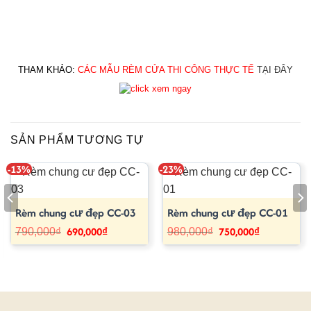
THAM KHẢO: 
CÁC MẪU RÈM CỬA THI CÔNG THỰC TẾ
TẠI ĐÂY
SẢN PHẨM TƯƠNG TỰ
-13%
-23%
Rèm chung cư đẹp CC-03
Rèm chung cư đẹp CC-01
690,000
₫
750,000
₫
Giá
Giá
Giá
Giá
790,000
₫
980,000
₫
gốc
hiện
gốc
hiện
là:
tại
là:
tại
790,000₫.
là:
980,000₫.
là:
690,000₫.
750,000₫.
₫.