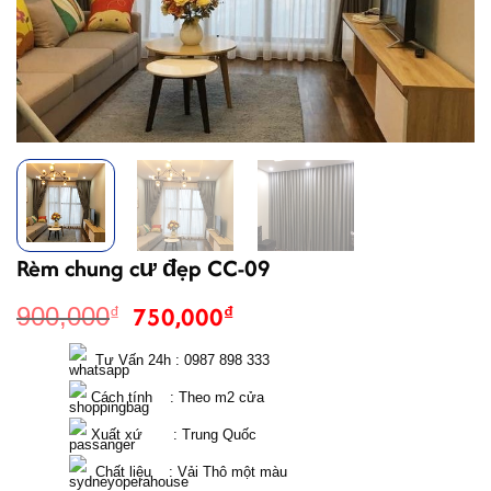
Rèm chung cư đẹp CC-09
Giá
Giá
750,000
₫
900,000
₫
gốc
hiện
là:
tại
  Tư Vấn 24h : 0987 898 333 
900,000₫.
là:
 Cách tính    : Theo m2 cửa 
750,000₫.
 Xuất xứ       : Trung Quốc
  Chất liệu    : Vải Thô một màu 