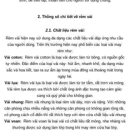
sinh, dễ treo lắp, thuận tiện cho người sử dụng chúng.
2. Thông số chi tiết về rèm vải
2.1. Chất liệu rèm vải:
Rèm vải hiện nay sử dung đa dạng các chất liệu vải đáp ứng nhu cầu 
của người dùng. Trên thị trường hiện nay phổ biến các loại vải may 
rèm như:
Vải coton:
  Rèm vải cotton là loại vải được làm từ bông, có nguồn gốc 
tự nhiên. Đăc điểm của loại vải này: hút ẩm, nhanh khô, đa dạng màu 
sắc và họa tiết, tạo ra sự ấm áp trong mùa đông và thoáng mát trong 
ngày hè.
Vải lụa:
  Rèm vải lụa là loại vải được làm từ tơ tằm, rất trơn và mỏng. 
Vải rèm lụa được ưa thích bởi chất óng ánh đặc trưng tạo cảm giác 
sang và quý phái cho không gian.
Vải nhung:
 Rèm vải nhung là loại rèm vải dày, mịn và nặng. Với những 
căn phòng chịu nhiều nắng và những căn phòng có không gian rộng rãi, 
có phong cách cổ điển thì rất thích hợp với rèm cửa chất liệu vải nhung
Vải voan:
  Rèm vải voan là loại vải có chất liệu rất mỏng, nhẹ nhàng và 
thường được sử dụng làm lớp trong khi may rèm cửa hai lớp.