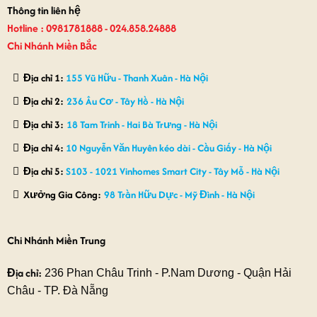
Thông tin liên hệ
Hotline : 0981781888 - 024.858.24888
Chi Nhánh Miền Bắc
Địa chỉ 1:
155 Vũ Hữu - Thanh Xuân - Hà Nội
Địa chỉ 2:
236 Âu Cơ - Tây Hồ - Hà Nội
Địa chỉ 3:
18 Tam Trinh - Hai Bà Trưng - Hà Nội
Địa chỉ 4:
10 Nguyễn Văn Huyên kéo dài - Cầu Giấy - Hà Nội
Địa chỉ 5:
S103 - 1021 Vinhomes Smart City - Tây Mỗ - Hà Nội
Xưởng Gia Công:
98 Trần Hữu Dực - Mỹ Đình - Hà Nội
Chi Nhánh Miền Trung
Địa chỉ:
236 Phan Châu Trinh - P.Nam Dương - Quận Hải
Châu - TP. Đà Nẵng