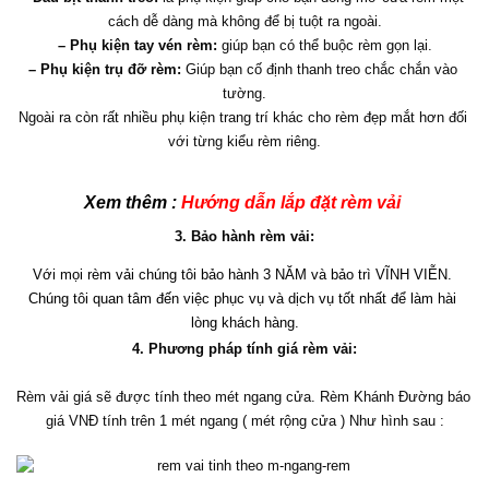
cách dễ dàng mà không để bị tuột ra ngoài.
– Phụ kiện tay vén rèm:
 giúp bạn có thể buộc rèm gọn lại.
– Phụ kiện trụ đỡ rèm:
 Giúp bạn cố định thanh treo chắc chắn vào 
tường.
Ngoài ra còn rất nhiều phụ kiện trang trí khác cho rèm đẹp mắt hơn đối 
với từng kiểu rèm riêng.
Xem thêm : 
Hướng dẫn lắp đặt rèm vải 
3. Bảo hành rèm vải:
Với mọi rèm vải chúng tôi bảo hành 3 NĂM và bảo trì VĨNH VIỄN. 
Chúng tôi quan tâm đến việc phục vụ và dịch vụ tốt nhất để làm hài 
lòng khách hàng.
4. Phương pháp tính giá rèm vải:
Rèm vải giá sẽ được tính theo mét ngang cửa. Rèm Khánh Đường báo 
giá VNĐ tính trên 1 mét ngang ( mét rộng cửa ) Như hình sau :