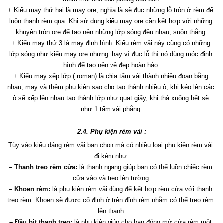
+ Kiểu may thứ hai là may ore, nghĩa là sẽ đục những lỗ tròn ở rèm để 
luồn thanh rèm qua. Khi sử dụng kiểu may ore cần kết hợp với những 
khuyên tròn ore để tạo nên những lớp sóng đều nhau, suôn thẳng.
+ Kiểu may thứ 3 là may định hình. Kiểu rèm vải này cũng có những 
lớp sóng như kiểu may ore nhưng thay vì đục lỗ thì nó dùng móc định 
hình để tạo nên vẻ đẹp hoàn hảo.
+ Kiểu may xếp lớp ( roman) là chia tấm vải thành nhiều đoạn bằng 
nhau, may và thêm phụ kiện sao cho tạo thành nhiều ô, khi kéo lên các 
ô sẽ xếp lên nhau tạo thành lớp như quạt giấy, khi thả xuống hết sẽ 
như 1 tấm vải phẳng.
2.4. Phụ kiện rèm vải :
Tùy vào kiểu dáng rèm vải bạn chọn mà có nhiều loại phụ kiện rèm vải 
đi kèm như:
– Thanh treo rèm cửa:
 là thanh ngang giúp bạn có thể luồn chiếc rèm 
cửa vào và treo lên tường.
– Khoen rèm:
 là phụ kiện rèm vải dùng để kết hợp rèm cửa với thanh 
treo rèm. Khoen sẽ được cố định ở trên đỉnh rèm nhằm có thể treo rèm 
lên thanh.
– Đầu bịt thanh treo:
 là phụ kiện giúp cho bạn đóng mở cửa rèm một 