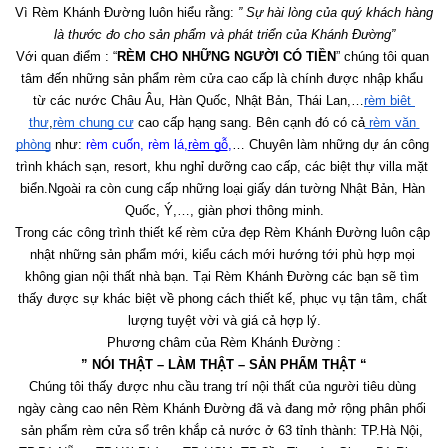
Vì Rèm Khánh Đường luôn hiểu rằng: 
” Sự hài lòng của quý khách hàng 
là thước đo cho sản phẩm và phát triển của Khánh Đường”
Với quan điểm : “
RÈM CHO NHỮNG NGƯỜI CÓ TIỀN
” chúng tôi quan 
tâm đến những sản phẩm rèm cửa cao cấp là chính được nhập khẩu 
từ các nước Châu Âu, Hàn Quốc, Nhật Bản, Thái Lan,…
rèm biệt 
thự
,
rèm chung cư
 cao cấp hạng sang. Bên cạnh đó có cả
 rèm văn 
phòng
 như:
 rèm cuốn
, 
rèm lá
,
rèm gỗ
,
… Chuyên làm những dự án công 
trình khách sạn, resort, khu nghỉ dưỡng cao cấp, các biệt thự villa mặt 
biển.Ngoài ra còn cung cấp những loại giấy dán tường Nhật Bản, Hàn 
Quốc, Ý,…, giàn phơi thông minh.
Trong các công trình thiết kế rèm cửa đẹp Rèm Khánh Đường luôn cập 
nhật những sản phẩm mới, kiểu cách mới hướng tới phù hợp mọi 
không gian nội thất nhà bạn. Tại Rèm Khánh Đường các bạn sẽ tìm 
thấy được sự khác biệt về phong cách thiết kế, phục vụ tận tâm, chất 
lượng tuyệt vời và giá cả hợp lý.
Phương châm của Rèm Khánh Đường :
” NÓI THẬT – LÀM THẬT – SẢN PHẨM THẬT “
Chúng tôi thấy được nhu cầu trang trí nội thất của người tiêu dùng 
ngày càng cao nên Rèm Khánh Đường đã và đang mở rộng phân phối 
sản phẩm rèm cửa sổ trên khắp cả nước ở 63 tỉnh thành: TP.Hà Nội, 