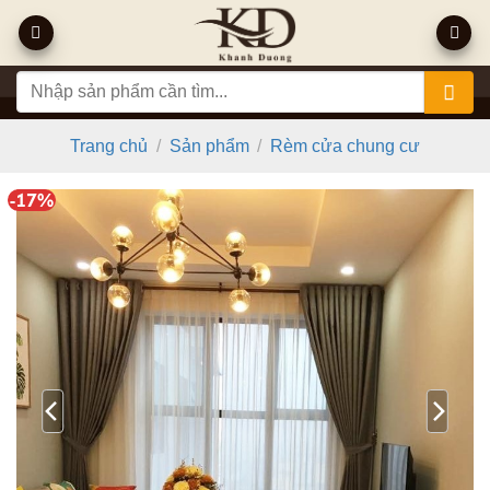
Bỏ
qua
nội
Tìm
dung
kiếm:
Trang chủ
/
Sản phẩm
/
Rèm cửa chung cư
-17%