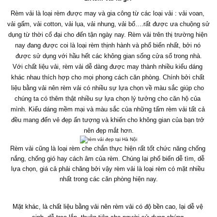
Rèm vải là loại rèm được may và gia công từ các loại vải : vải voan, 
vải gấm, vải cotton, vải lụa, vải nhung, vải bố….rất được ưa chuộng sử 
dụng từ thời cổ đại cho đến tận ngày nay. Rèm vải trên thị trường hiện 
nay đang được coi là loại rèm thịnh hành và phổ biến nhất, bởi nó 
được sử dụng với hầu hết các không gian sống cửa sổ trong nhà.
Với chất liệu vải, rèm vải dễ dàng được may thành nhiều kiểu dáng 
khác nhau thích hợp cho mọi phong cách căn phòng. Chính bởi chất 
liệu bằng vải nên rèm vải có nhiều sự lựa chọn về màu sắc giúp cho 
chúng ta có thêm thật nhiều sự lựa chọn lý tưởng cho căn hộ của 
mình. Kiểu dáng mềm mại và màu sắc của những tấm rèm vải tất cả 
đều mang đến vẻ đẹp ấn tượng và khiến cho không gian của bạn trở 
nên đẹp mắt hơn.
Rèm vải cũng là loại rèm che chắn thực hiện rất tốt chức năng chống 
nắng, chống gió hay cách âm của rèm. Chúng lại phổ biến dễ tìm, dễ 
lựa chọn, giá cả phải chăng bởi vậy rèm vải là loại rèm có mặt nhiều 
nhất trong các căn phòng hiện nay.
Mặt khác, là chất liệu bằng vải nên rèm vải có độ bền cao, lại dễ vệ 