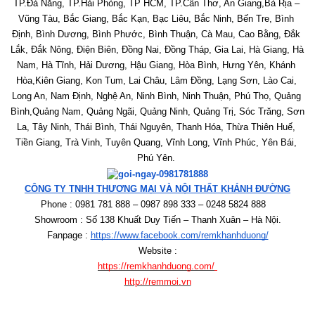
TP.Đà Nẵng, TP.Hải Phòng, TP HCM, TP.Cần Thơ, An Giang,Bà Rịa – 
Vũng Tàu, Bắc Giang, Bắc Kạn, Bạc Liêu, Bắc Ninh, Bến Tre, Bình 
Định, Bình Dương, Bình Phước, Bình Thuận, Cà Mau, Cao Bằng, Đắk 
Lắk, Đắk Nông, Điện Biên, Đồng Nai, Đồng Tháp, Gia Lai, Hà Giang, Hà 
Nam, Hà Tĩnh, Hải Dương, Hậu Giang, Hòa Bình, Hưng Yên, Khánh 
Hòa,Kiên Giang, Kon Tum, Lai Châu, Lâm Đồng, Lạng Sơn, Lào Cai, 
Long An, Nam Định, Nghệ An, Ninh Bình, Ninh Thuận, Phú Thọ, Quảng 
Bình,Quảng Nam, Quảng Ngãi, Quảng Ninh, Quảng Trị, Sóc Trăng, Sơn 
La, Tây Ninh, Thái Bình, Thái Nguyên, Thanh Hóa, Thừa Thiên Huế, 
Tiền Giang, Trà Vinh, Tuyên Quang, Vĩnh Long, Vĩnh Phúc, Yên Bái, 
Phú Yên. 
CÔNG TY TNHH THƯƠNG MẠI VÀ NỘI THẤT KHÁNH ĐƯỜNG
Phone : 0981 781 888 – 0987 898 333 – 0248 5824 888   
Showroom : Số 138 Khuất Duy Tiến – Thanh Xuân – Hà Nội.
Fanpage : 
https://www.facebook.com/remkhanhduong/
Website :
https://remkhanhduong.com/
http://remmoi.vn