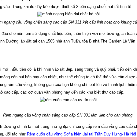
 vào. Trong khi đó dây kéo được thiết kế 2 bên dạng chuỗi hạt rất tinh tế.
m ngang cầu vồng chắn sáng cao cấp SN 331 kết cấu linh hoạt cho khung c
g đầu cho nên rèm sử dụng chất liệu bền, thân thiện với môi trường, an toà
ánh Đường lắp đặt tại căn 1505 nhà anh Tuấn, tòa B nhà The Garden Lê Văn
i, đầu tiên đó là khi nhìn vào rất đẹp, sang trọng và quý phái, tiếp đến khi
p mỏng cản bụi bẩn hay cản nhiệt, như thế chúng ta có thể thể vừa cản được
ng rèm cầu vồng, không gian của bạn không chỉ toát lên vẻ thanh lịch, hiện đ
 hộ cao cấp, các cơ quan văn phòng hay đến các khu biệt thự cao cấp.
Rèm ngang cầu vồng chắn sáng cao cấp SN 331 làm đẹp cho căn phòng
nh Đường chính là một trong những địa chỉ cung cấp rèm cầu vồng cao cấp
g, đối tác như
Rèm cuốn cầu vồng Sofia hiện đại tại Trần Duy Hưng- Hà Nội