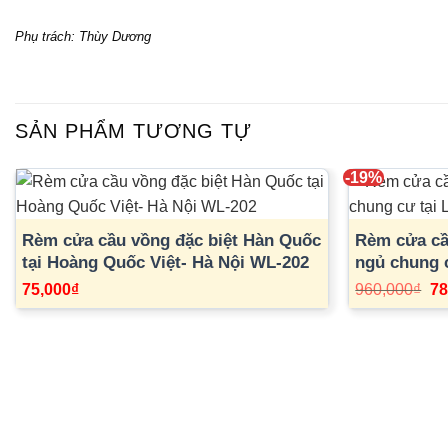
Phụ trách: Thùy Dương
SẢN PHẨM TƯƠNG TỰ
-19%
Rèm cửa cầu vồng đặc biệt Hàn Quốc
Rèm cửa cầ
tại Hoàng Quốc Việt- Hà Nội WL-202
ngủ chung 
Nội
Gi
75,000
₫
960,000
₫
78
gố
là:
96