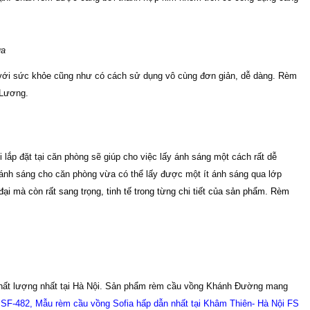
ửa
n với sức khỏe cũng như có cách sử dụng vô cùng đơn giản, dễ dàng.
Rèm
 Lương
.
 lắp đặt tại căn phòng sẽ giúp cho việc lấy ánh sáng một cách rất dễ
 ánh sáng cho căn phòng vừa có thể lấy được một ít ánh sáng qua lớp
ại mà còn rất sang trọng, tinh tế trong từng chi tiết của sản phẩm.
Rèm
 chất lượng nhất tại Hà Nội. Sản phẩm rèm cầu vồng Khánh Đường mang
 SF-482
,
Mẫu rèm cầu vồng Sofia hấp dẫn nhất tại Khâm Thiên- Hà Nội FS