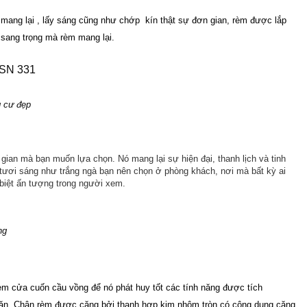
 mang lại , lấy sáng cũng như chớp kín thật sự đơn gian, rèm được lắp
 sang trọng mà rèm mang lại.
 cư đẹp
ian mà bạn muốn lựa chọn. Nó mang lại sự hiện đại, thanh lịch và tinh
ươi sáng như trắng ngà bạn nên chọn ở phòng khách, nơi mà bất kỳ ai
 biệt ấn tượng trong người xem.
ờng
èm cửa cuốn cầu vồng để nó phát huy tốt các tính năng được tích
ặn.
Chân rèm được căng bởi thanh hợp kim nhôm tròn có công dụng căng