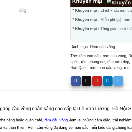
Khuyến mại
* Khuyến mại
: Chiết khấu rèm c
* Khuyến mại
: Miễn phí giặt rèm
* Khuyến mại :
Tặng giàn phơi thô
Danh mục:
Rèm cầu vồng
Thẻ:
rèm cao cấp
,
rem cau vong
,
R
quốc
,
rèm chung cư
,
rèm cửa đẹp
,
Hàn Quốc
,
rèm màn cầu vồng
,
rem
ang cầu vồng chắn sáng cao cấp tại Lê Văn Lương- Hà Nội 
 nhà hàng hoặc quán café,
rèm cầu vồng
đem lại những cảm giác, trải nghiệm
hã và thân thiện. Rèm cầu vồng đa dạng về màu sắc, mỗi kiểu dáng,chủng loạ