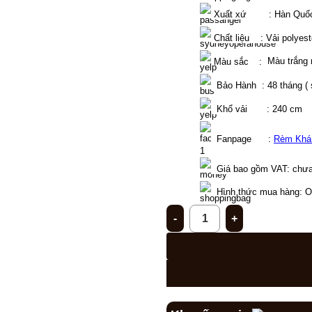
 Xuất xứ        : Hàn Quố
 Chất liệu    : Vải polyest
 Màu sắc
 g
 :
f
 Màu trắng
  Bảo Hành  : 48 tháng (
  Khổ vải       : 240 cm 
  Fanpage      : 
Rèm Khá
Giá bao gồm VAT: chưa
Hình thức mua hàng: Onl
Rèm ngang cầu vồng chắn sáng