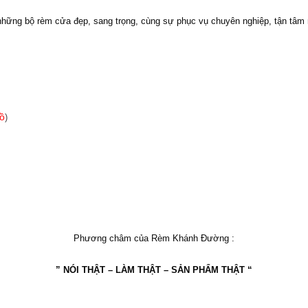
 những bộ rèm cửa đẹp, sang trọng, cùng sự phục vụ chuyên nghiệp, tận tâm 
ồ
)
Phương châm của Rèm Khánh Đường :
” NÓI THẬT – LÀM THẬT – SẢN PHẨM THẬT “