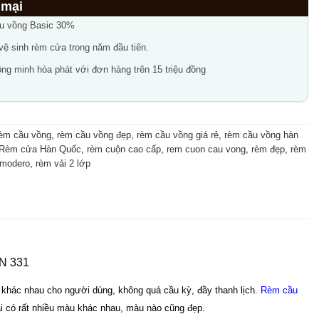
ầu vồng Basic 30%
 vệ sinh rèm cửa trong năm đầu tiên.
ng minh hòa phát với đơn hàng trên 15 triệu đồng
èm cầu vồng
,
rèm cầu vồng đẹp
,
rèm cầu vồng giá rẻ
,
rèm cầu vồng hàn
Rèm cửa Hàn Quốc
,
rèm cuộn cao cấp
,
rem cuon cau vong
,
rèm đẹp
,
rèm
 modero
,
rèm vải 2 lớp
SN 331
 khác nhau cho người dùng, không quá cầu kỳ, đầy thanh lịch.
Rèm cầu
i có rất nhiều màu khác nhau, màu nào cũng đẹp.