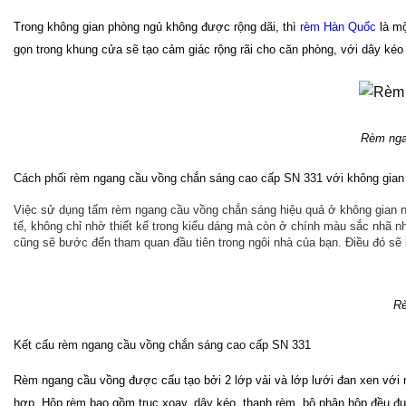
Trong không gian phòng ngủ không được rộng dãi, thì
rèm Hàn Quốc
là mộ
gọn trong khung cửa sẽ tạo cảm giác rộng rãi cho căn phòng, với dây ké
Rèm nga
Cách phối rèm ngang cầu vồng chắn sáng cao cấp SN 331 với không gian
Việc sử dụng tấm rèm ngang cầu vồng chắn sáng hiệu quả ở không gian như
tế, không chỉ nhờ thiết kế trong kiểu dáng mà còn ở chính màu sắc nhã nh
cũng sẽ bước đến tham quan đầu tiên trong ngôi nhà của bạn. Điều đó sẽ 
Rè
Kết cấu rèm ngang cầu vồng chắn sáng cao cấp SN 331
Rèm ngang cầu vồng được cấu tạo bởi 2 lớp vải và lớp lưới đan xen với n
hợp.
Hộp rèm bao gồm trục xoay, dây kéo, thanh rèm, bộ phận hộp đều đư