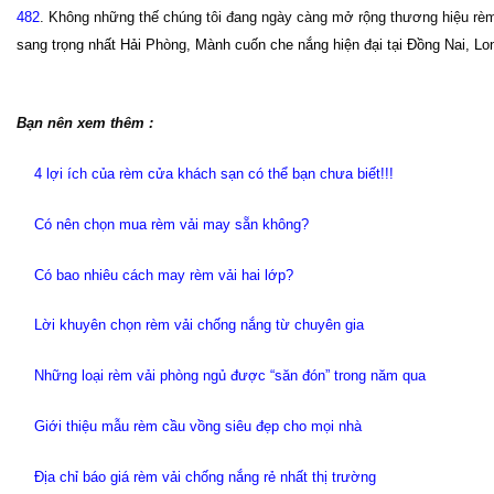
482
. Không những thế chúng tôi đang ngày càng mở rộng thương hiệu rèm 
sang trọng nhất Hải Phòng, Mành cuốn che nắng hiện đại tại Đồng Nai, L
Bạn nên xem thêm :
4 lợi ích của rèm cửa khách sạn có thể bạn chưa biết!!!
Có nên chọn mua rèm vải may sẵn không?
Có bao nhiêu cách may rèm vải hai lớp?
Lời khuyên chọn rèm vải chống nắng từ chuyên gia
Những loại rèm vải phòng ngủ được “săn đón” trong năm qua
Giới thiệu mẫu rèm cầu vồng siêu đẹp cho mọi nhà
Địa chỉ báo giá rèm vải chống nắng rẻ nhất thị trường