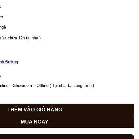
999,000₫.
c
er
 ngà
 sửa chữa 12h tại nhà )
nh Đường
  
ine – Showroom – Offline ( Tại nhà, tại công trình )
 cao cấp tại Lê Văn Lương- Hà Nội SN 331 số lượng
THÊM VÀO GIỎ HÀNG
MUA NGAY