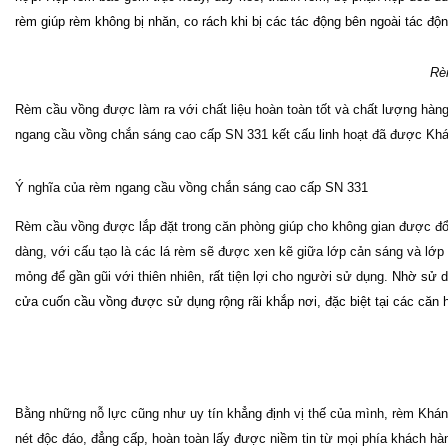
rèm giúp rèm không bị nhăn, co rách khi bị các tác động bên ngoài tác động
Rè
Rèm cầu vồng được làm ra với chất liệu hoàn toàn tốt và chất lượng hàn
ngang cầu vồng chắn sáng cao cấp SN 331 kết cấu linh hoạt đã được Kh
Ý nghĩa của rèm ngang cầu vồng chắn sáng cao cấp SN 331
Rèm cầu vồng được lắp đặt trong căn phòng giúp cho không gian được đổi mớ
dàng, với cấu tạo là các lá rèm sẽ được xen kẽ giữa lớp cản sáng và lớ
mỏng để gần gũi với thiên nhiên, rất tiện lợi cho người sử dụng.
Nhờ sử dụ
cửa cuốn cầu vồng
được sử dụng rộng rãi khắp nơi, đặc biệt tại các căn
Bằng những nỗ lực cũng như uy tín khẳng định vị thế của mình, rèm Khá
nét độc đáo, đẳng cấp, hoàn toàn lấy được niềm tin từ mọi phía khách hàn