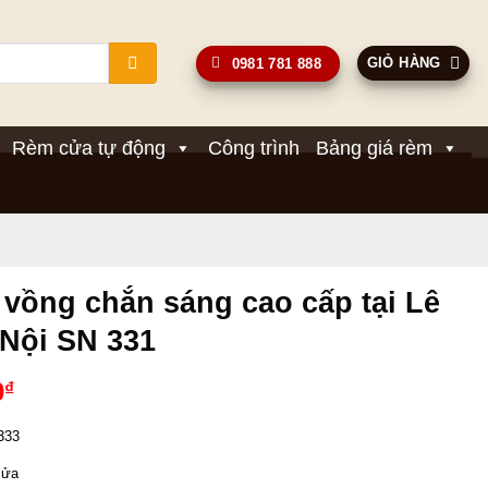
GIỎ HÀNG
0981 781 888
Rèm cửa tự động
Công trình
Bảng giá rèm
vồng chắn sáng cao cấp tại Lê
Nội SN 331
Giá
0
₫
hiện
333 
tại
00₫.
là:
cửa 