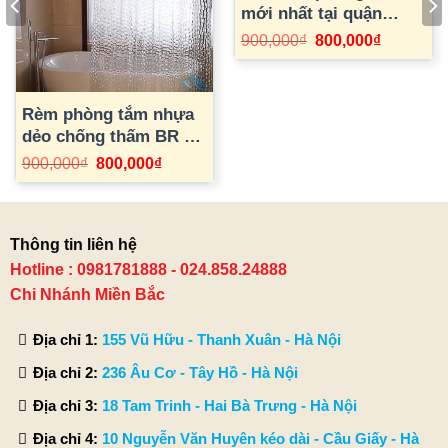
mới nhất tại quận
Thanh Xuân BR 51
Giá
Giá
900,000
₫
800,000
₫
gốc
hiện
là:
tại
900,000₫.
là:
.
800,000₫.
Rèm phòng tắm nhựa
dẻo chống thấm BR 50
tại Hà Nội
Giá
Giá
900,000
₫
800,000
₫
gốc
hiện
là:
tại
900,000₫.
là:
800,000₫.
Thông tin liên hệ
Hotline : 0981781888 - 024.858.24888
Chi Nhánh Miền Bắc
Địa chỉ 1:
155 Vũ Hữu - Thanh Xuân - Hà Nội
Địa chỉ 2:
236 Âu Cơ - Tây Hồ - Hà Nội
Địa chỉ 3:
18 Tam Trinh - Hai Bà Trưng - Hà Nội
Địa chỉ 4:
10 Nguyễn Văn Huyên kéo dài - Cầu Giấy - Hà