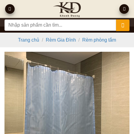
Bỏ
qua
nội
Tìm
dung
kiếm:
Trang chủ
/
Rèm Gia Đình
/
Rèm phòng tắm