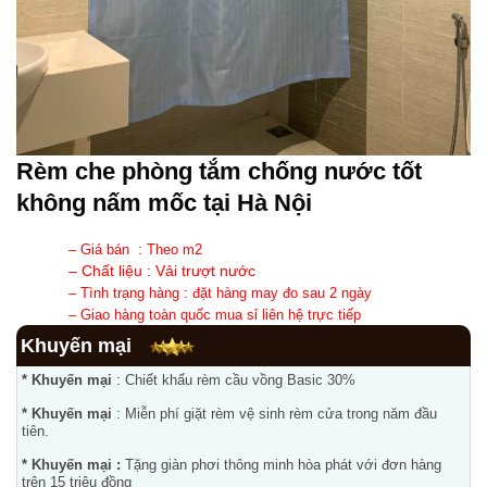
Rèm che phòng tắm chống nước tốt
không nấm mốc tại Hà Nội
– Giá bán  : Theo m2
– Chất liệu : Vải trượt nước 
– Tình trạng hàng : đặt hàng may đo sau 2 ngày 
– Giao hàng toàn quốc mua sỉ liên hệ trực tiếp 
Khuyến mại
* Khuyến mại
: Chiết khấu rèm cầu vồng Basic 30%
* Khuyến mại
: Miễn phí giặt rèm vệ sinh rèm cửa trong năm đầu
tiên.
* Khuyến mại :
Tặng giàn phơi thông minh hòa phát với đơn hàng
trên 15 triệu đồng