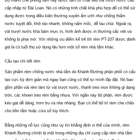
Bộ mành che phòng tắm này được làm từ chất liệu vải trượt nước cao
cấp nhập từ Đài Loan. Nó có những tính chất khá phù hợp để có thể sử
dụng được trong điều kiện thường xuyên ẩm ướt như chống thấm
nước tuyệt đối, khô ráo nhanh, không nấm mốc, dễ lau chùi. Ngoài ra,
vải trượt nước khá bám mực in, hình ảnh được in thường sắc nét và
không bị phai mờ. Với những ưu điểm kể trê thì rèm PT-107 được đánh
giá là có tuổi thọ sử dụng lâu hơn một số rèm nhà tắm khác.
Cấu tạo chi tiết rèm
Sản phẩm rèm chống nước nhà tắm do Khánh Đường phân phối có cấu
tạo cực kỳ đơn giản mà ngay bạn cũng có thể tự mình lắp đặt. Nó bao
gồm phần vải rèm làm từ vải trượt nước, thanh treo inox không gỉ dạng
tròn, các khoen treo rèm bằng nhựa. Với ngần này bộ phận, rèm được
kéo gạt dễ dàng, trơn tru và nhẹ nhàng. Bạn có thể bố trí rèm che chắn
cho bồn tắm hoặc cửa sổ tùy thích.
Bằng những nỗ lực cũng như uy tín khẳng định vị thế của mình, rèm
Khánh Đường chính là một trong những địa chỉ cung cấp rèm nhà tắm