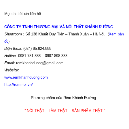
Mọi chi tiết xin liên hệ :
CÔNG TY TNHH THƯƠNG MẠI VÀ NỘI THẤT KHÁNH ĐƯỜNG
Showroom :
Số 138 Khuất Duy Tiến – Thanh Xuân – Hà Nội. (
Xem bản
đồ
)
Điện thoại:
(024) 85.824.888
Hotline:
0981.781.888 – 0987.898.333
Email:
remkhanhduong@gmail.com
Website:
www
.
remkhanhduong.com
http://remmoi.vn/
Phương châm của Rèm Khánh Đường :
” NÓI THẬT – LÀM THẬT – SẢN PHẨM THẬT “