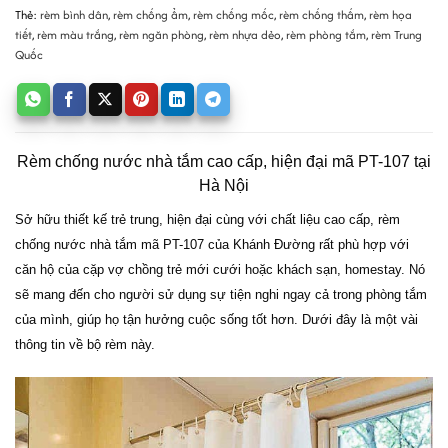
Thẻ:
rèm bình dân
,
rèm chống ẩm
,
rèm chống mốc
,
rèm chống thấm
,
rèm họa
tiết
,
rèm màu trắng
,
rèm ngăn phòng
,
rèm nhựa dẻo
,
rèm phòng tắm
,
rèm Trung
Quốc
Rèm chống nước nhà tắm cao cấp, hiện đại mã PT-107 tại
Hà Nội
Sở hữu thiết kế trẻ trung, hiện đại cùng với chất liệu cao cấp, rèm
chống nước nhà tắm mã PT-107 của Khánh Đường rất phù hợp với
căn hộ của cặp vợ chồng trẻ mới cưới hoặc khách sạn, homestay. Nó
sẽ mang đến cho người sử dụng sự tiện nghi ngay cả trong phòng tắm
của mình, giúp họ tận hưởng cuộc sống tốt hơn. Dưới đây là một vài
thông tin về bộ rèm này.