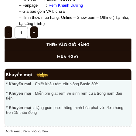
– Fanpage       : 
Rèm Khánh Đường
– Giá bao gồm VAT: chưa  
– Hình thức mua hàng: Online – Showroom – Offline ( Tại nhà, 
tại công trình )
Rèm chống nước nhà tắm cao cấp, hiện đại mã PT-107 tại Hà Nội số lượng
THÊM VÀO GIỎ HÀNG
MUA NGAY
Khuyến mại
* Khuyến mại
: Chiết khấu rèm cầu vồng Basic 30%
* Khuyến mại
: Miễn phí giặt rèm vệ sinh rèm cửa trong năm đầu
tiên.
* Khuyến mại :
Tặng giàn phơi thông minh hòa phát với đơn hàng
trên 15 triệu đồng
Danh mục:
Rèm phòng tắm