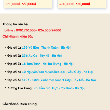
Giá
Giá
Giá
Giá
780,000
₫
680,000
₫
450,000
₫
350,000
₫
gốc
hiện
gốc
hiện
là:
tại
là:
tại
780,000₫.
là:
450,000₫.
là:
680,000₫.
350,000₫.
Thông tin liên hệ
Hotline : 0981781888 - 024.858.24888
Chi Nhánh Miền Bắc
Địa chỉ 1:
155 Vũ Hữu - Thanh Xuân - Hà Nội
Địa chỉ 2:
236 Âu Cơ - Tây Hồ - Hà Nội
Địa chỉ 3:
18 Tam Trinh - Hai Bà Trưng - Hà Nội
Địa chỉ 4:
10 Nguyễn Văn Huyên kéo dài - Cầu Giấy - Hà Nội
Địa chỉ 5:
S103 - 1021 Vinhomes Smart City - Tây Mỗ - Hà Nội
Xưởng Gia Công:
98 Trần Hữu Dực - Mỹ Đình - Hà Nội
Chi Nhánh Miền Trung