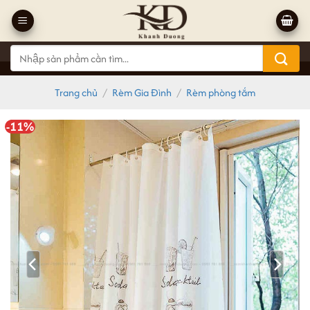
Bỏ
qua
nội
Tìm
dung
kiếm:
Trang chủ
/
Rèm Gia Đình
/
Rèm phòng tắm
-11%