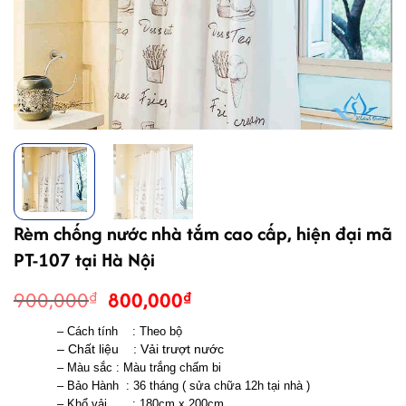
Rèm chống nước nhà tắm cao cấp, hiện đại mã
PT-107 tại Hà Nội
Giá
Giá
900,000
800,000
₫
₫
gốc
hiện
– Cách tính    : Theo bộ 
là:
tại
– Chất liệu    : Vải trượt nước 
900,000₫.
là:
– Màu sắc : Màu trắng chấm bi
800,000₫.
– Bảo Hành  : 36 tháng ( sửa chữa 12h tại nhà )
– Khổ vải       : 180cm x 200cm