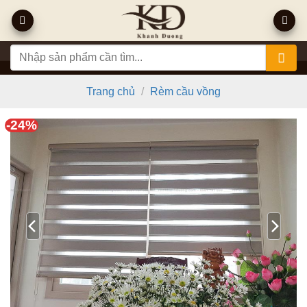
Bỏ
qua
nội
Tìm
dung
kiếm:
Trang chủ
/
Rèm cầu vồng
-24%