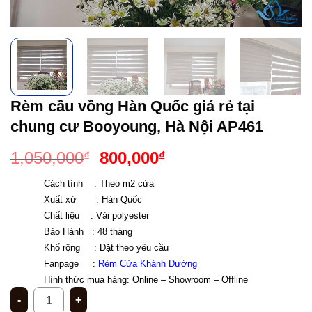
Rèm cầu vồng Hàn Quốc giá rẻ tại
chung cư Booyoung, Hà Nội AP461
Giá
Giá
1,050,000
800,000
₫
₫
gốc
hiện
Cách tính    : Theo m2 cửa 
là:
tại
Xuất xứ       : Hàn Quốc
1,050,000₫.
là:
Chất liệu    : Vải polyester
800,000₫.
Bảo Hành   : 48 tháng 
Khổ rộng     : Đặt theo yêu cầu 
Fanpage     : 
Rèm Cửa Khánh Đường
Hình thức mua hàng: Online – Showroom – Offline 
Rèm cầu vồng Hàn Quốc giá rẻ tại chung cư Booyoung, Hà Nội