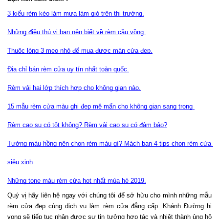
3 kiểu rèm kéo làm mưa làm gió trên thị trường.
Những điều thú vị bạn nên biết về rèm cầu vồng 
Thuộc lòng 3 mẹo nhỏ để mua được màn cửa đẹp.
Địa chỉ bán rèm cửa uy tín nhất toàn quốc.
Rèm vải hai lớp thích hợp cho không gian nào.
15 mẫu rèm cửa màu ghi đẹp mê mẩn cho không gian sang trọng 
Rèm cao su có tốt không? Rèm vải cao su có đảm bảo?
Tường màu hồng nên chọn rèm màu gì? Mách bạn 4 tips chọn rèm cửa 
siêu xinh
Những tone màu rèm cửa hot nhất mùa hè 2019.
Quý vị hãy liên hệ ngay với chúng tôi để sở hữu cho mình những mẫu 
rèm cửa đẹp cùng dịch vụ làm rèm cửa đẳng cấp. Khánh Đường hi 
vọng sẽ tiếp tục nhận được sự tin tưởng hợp tác và nhiệt thành ủng hộ 