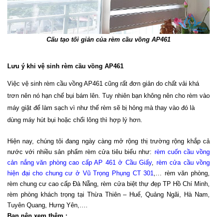
Cấu tạo tối giản của rèm cầu vồng AP461
Lưu ý khi vệ sinh rèm cầu vồng AP461
Việc vệ sinh rèm cầu vồng AP461 cũng rất đơn giản do chất vải khá 
trơn nên nó hạn chế bụi bám lên. Tuy nhiên bạn không nên cho rèm vào 
máy giặt để làm sạch vì như thế rèm sẽ bị hỏng mà thay vào đó là 
dùng máy hút bụi hoặc chổi lông thì hợp lý hơn. 
Hiện nay, chúng tôi đang ngày càng mở rộng thị trường rộng khắp cả 
nước với nhiều sản phẩm rèm cửa tiêu biểu như: 
rèm cuốn cầu vồng 
cản nắng văn phòng cao cấp AP 461 ở Cầu Giấy
, 
rèm cửa cầu vồng 
hiện đại cho chung cư ở Vũ Trọng Phụng CT 301
,… 
rèm văn phòng, 
rèm chung cư cao cấp Đà Nẵng, rèm cửa biệt thự đẹp TP Hồ Chí Minh, 
rèm phòng khách trọng tại Thừa Thiên – Huế, Quảng Ngãi, Hà Nam, 
Tuyên Quang, Hưng Yên,….
Bạn nên xem thêm :