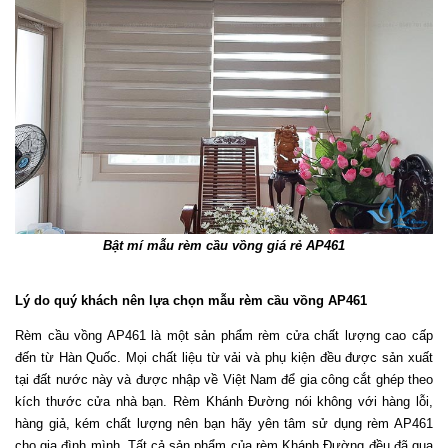
Bật mí mẫu rèm cầu vồng giá rẻ AP461
Lý do quý khách nên lựa chọn mẫu rèm cầu vồng AP461
Rèm cầu vồng AP461 là một sản phẩm rèm cửa chất lượng cao cấp 
đến từ Hàn Quốc. Mọi chất liệu từ vải và phụ kiện đều được sản xuất 
tại đất nước này và được nhập về Việt Nam để gia công cắt ghép theo 
kích thước cửa nhà bạn. Rèm Khánh Đường nói không với hàng lỗi, 
hàng giả, kém chất lượng nên bạn hãy yên tâm sử dụng rèm AP461 
cho gia đình mình. Tất cả sản phẩm của rèm Khánh Đường đều đã qua 