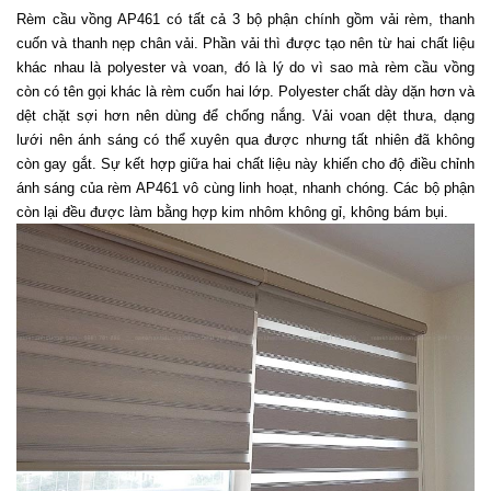
Rèm cầu vồng AP461 có tất cả 3 bộ phận chính gồm vải rèm, thanh 
cuốn và thanh nẹp chân vải. Phần vải thì được tạo nên từ hai chất liệu 
khác nhau là polyester và voan, đó là lý do vì sao mà rèm cầu vồng 
còn có tên gọi khác là rèm cuốn hai lớp. Polyester chất dày dặn hơn và 
dệt chặt sợi hơn nên dùng để chống nắng. Vải voan dệt thưa, dạng 
lưới nên ánh sáng có thể xuyên qua được nhưng tất nhiên đã không 
còn gay gắt. Sự kết hợp giữa hai chất liệu này khiến cho độ điều chỉnh 
ánh sáng của rèm AP461 vô cùng linh hoạt, nhanh chóng. Các bộ phận 
còn lại đều được làm bằng hợp kim nhôm không gỉ, không bám bụi.