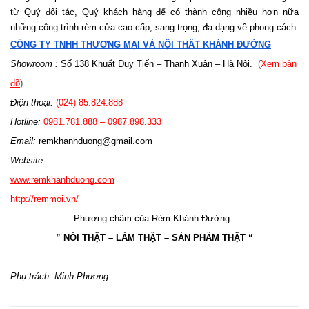
từ Quý đối tác, Quý khách hàng để có thành công nhiều hơn nữa 
những công trình rèm cửa cao cấp, sang trọng, đa dạng về phong cách.
CÔNG TY TNHH THƯƠNG MẠI VÀ NỘI THẤT KHÁNH ĐƯỜNG
Showroom :
 Số 138 Khuất Duy Tiến – Thanh Xuân – Hà Nội.
  (
Xem bản 
đồ
)
Điện thoại:
 (024) 85.824.888
Hotline: 
0981.781.888 – 0987.898.333 
Email: 
remkhanhduong@gmail.com
Website: 
www.remkhanhduong.com
http://remmoi.vn/
Phương châm của Rèm Khánh Đường :
” NÓI THẬT – LÀM THẬT – SẢN PHẨM THẬT “
Phụ trách: Minh Phương