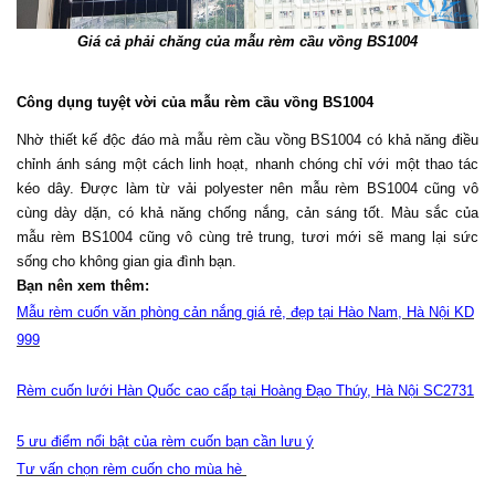
Giá cả phải chăng của mẫu rèm cầu vồng BS1004
Công dụng tuyệt vời của mẫu rèm cầu vồng BS1004
Nhờ thiết kế độc đáo mà mẫu rèm cầu vồng BS1004 có khả năng điều 
chỉnh ánh sáng một cách linh hoạt, nhanh chóng chỉ với một thao tác 
kéo dây. Được làm từ vải polyester nên mẫu rèm BS1004 cũng vô 
cùng dày dặn, có khả năng chống nắng, cản sáng tốt. Màu sắc của 
mẫu rèm BS1004 cũng vô cùng trẻ trung, tươi mới sẽ mang lại sức 
sống cho không gian gia đình bạn. 
Bạn nên xem thêm:
Mẫu rèm cuốn văn phòng cản nắng giá rẻ, đẹp tại Hào Nam, Hà Nội KD
999
Rèm cuốn lưới Hàn Quốc cao cấp tại Hoàng Đạo Thúy, Hà Nội SC2731
5 ưu điểm nổi bật của rèm cuốn bạn cần lưu ý
Tư vấn chọn rèm cuốn cho mùa hè