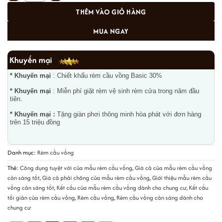
THÊM VÀO GIỎ HÀNG
MUA NGAY
Khuyến mại
* Khuyến mại
: Chiết khấu rèm cầu vồng Basic 30%
* Khuyến mại
: Miễn phí giặt rèm vệ sinh rèm cửa trong năm đầu
tiên.
* Khuyến mại :
Tặng giàn phơi thông minh hòa phát với đơn hàng
trên 15 triệu đồng
Danh mục:
Rèm cầu vồng
Thẻ:
Công dụng tuyệt vời của mẫu rèm cầu vồng
,
Giá cả của mẫu rèm cầu vồng
cản sáng tốt
,
Giá cả phải chăng của mẫu rèm cầu vồng
,
Giới thiệu mẫu rèm cầu
vồng cản sáng tốt
,
Kết cấu của mẫu rèm cầu vồng dành cho chung cư
,
Kết cấu
tối giản của rèm cầu vồng
,
Rèm cầu vồng
,
Rèm cầu vồng cản sáng dành cho
chung cư