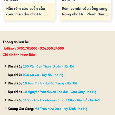
Mẫu rèm cửa cuốn cầu
Rèm combi cầu vồng sang
vồng hiện đại nhất tại
trọng nhất tại Phạm Hùng-
Quảng Ninh EB- 0505
Hà Nội AE 521
Thông tin liên hệ
Hotline : 0981781888 - 024.858.24888
Chi Nhánh Miền Bắc
Địa chỉ 1:
155 Vũ Hữu - Thanh Xuân - Hà Nội
Địa chỉ 2:
236 Âu Cơ - Tây Hồ - Hà Nội
Địa chỉ 3:
18 Tam Trinh - Hai Bà Trưng - Hà Nội
Địa chỉ 4:
10 Nguyễn Văn Huyên kéo dài - Cầu Giấy - Hà Nội
Địa chỉ 5:
S103 - 1021 Vinhomes Smart City - Tây Mỗ - Hà Nội
Xưởng Gia Công:
98 Trần Hữu Dực - Mỹ Đình - Hà Nội