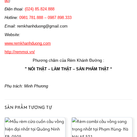
đồ
)
Điện thoại:
(024) 85.824.888
Hotline:
0981.781.888 – 0987.898.333
Email:
remkhanhduong@gmail.com
Website:
www.remkhanhduong.com
http://remmoi.vn/
Phương châm của Rèm Khánh Đường :
” NÓI THẬT – LÀM THẬT – SẢN PHẨM THẬT “
Phụ trách: Minh Phương
SẢN PHẨM TƯƠNG TỰ