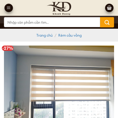
Bỏ
qua
nội
Tìm
dung
kiếm:
Trang chủ
/
Rèm cầu vồng
-27%