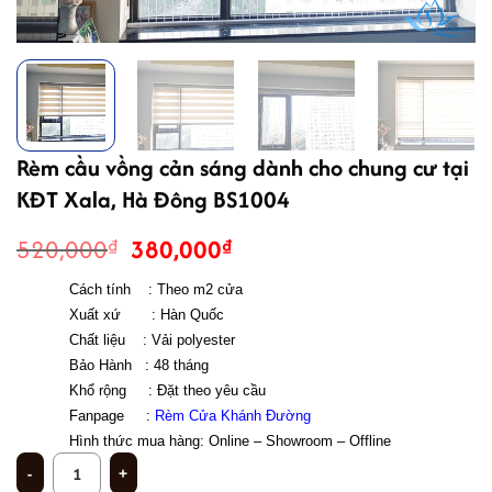
Rèm cầu vồng cản sáng dành cho chung cư tại
KĐT Xala, Hà Đông BS1004
Giá
Giá
520,000
380,000
₫
₫
gốc
hiện
Cách tính    : Theo m2 cửa 
là:
tại
Xuất xứ       : Hàn Quốc
520,000₫.
là:
Chất liệu    : Vải polyester
380,000₫.
Bảo Hành   : 48 tháng 
Khổ rộng     : Đặt theo yêu cầu 
Fanpage     : 
Rèm Cửa Khánh Đường
Hình thức mua hàng: Online – Showroom – Offline 
Rèm cầu vồng cản sáng dành cho chung cư tại KĐT Xala, Hà Đông BS1004 số