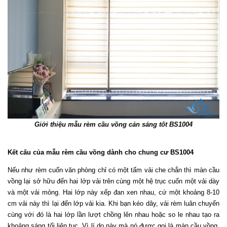
Giới thiệu mẫu rèm cầu vồng cản sáng tốt BS1004
Kết cấu của mẫu rèm cầu vồng dành cho chung cư BS1004
Nếu như rèm cuốn văn phòng chỉ có một tấm vải che chắn thì màn cầu 
vồng lại sở hữu đến hai lớp vải trên cùng một hệ trục cuốn một vải dày 
và một vải mỏng. Hai lớp này xếp đan xen nhau, cứ một khoảng 8-10 
cm vải này thì lại đến lớp vải kia. Khi bạn kéo dây, vải rèm luân chuyển 
cùng với đó là hai lớp lần lượt chồng lên nhau hoặc so le nhau tạo ra 
khoảng sáng tối liên tục. Vì lí do này mà nó được gọi là màn cầu vồng. 