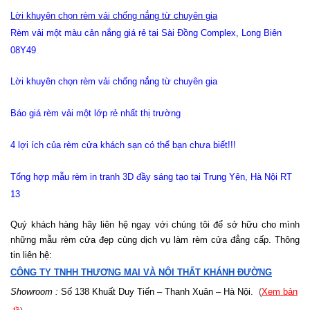
Lời khuyên chọn rèm vải chống nắng từ chuyên gia
Rèm vải một màu cản nắng giá rẻ tại Sài Đồng Complex, Long Biên
08Y49
Lời khuyên chọn rèm vải chống nắng từ chuyên gia
Báo giá rèm vải một lớp rẻ nhất thị trường
4 lợi ích của rèm cửa khách sạn có thể bạn chưa biết!!!
Tổng hợp mẫu rèm in tranh 3D đầy sáng tạo tại Trung Yên, Hà Nội RT
13
Quý khách hàng hãy liên hệ ngay với chúng tôi để sở hữu cho mình
những mẫu rèm cửa đẹp cùng dịch vụ làm rèm cửa đẳng cấp. Thông
tin liên hệ:
CÔNG TY TNHH THƯƠNG MẠI VÀ NỘI THẤT KHÁNH ĐƯỜNG
Showroom :
Số 138 Khuất Duy Tiến – Thanh Xuân – Hà Nội.
(
Xem bản