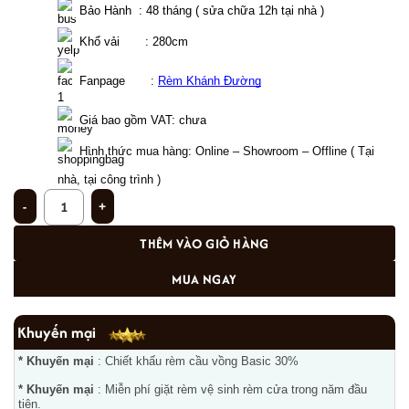
  Bảo Hành  : 48 tháng ( sửa chữa 12h tại nhà )
  Khổ vải       : 280cm 
  Fanpage       : 
Rèm Khánh Đường
Giá bao gồm VAT: chưa  
Hình thức mua hàng: Online – Showroom – Offline ( Tại 
nhà, tại công trình )
Mẫu rèm vải Hàn Quốc voan hoa thêu tay phòng ngủ tại Mỹ Đình 6800-9 số 
THÊM VÀO GIỎ HÀNG
MUA NGAY
Khuyến mại
* Khuyến mại
: Chiết khấu rèm cầu vồng Basic 30%
* Khuyến mại
: Miễn phí giặt rèm vệ sinh rèm cửa trong năm đầu
tiên.