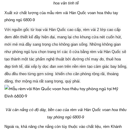
hoa văn tinh tế
Xuất xứ chất lượng của mẫu rèm vải Hàn Quốc voan hoa thêu tay
phòng ngủ 6800-9
Với nguồn gốc từ loại vải Hàn Quốc cao cấp, rèm vải 2 lớp cao cấp
đem đến thiết kế đầy hiện đại, mang lại cho khung cửa nét cuốn hút,
mới mẻ mà đầy sang trọng cho không gian sống. Những không gian
như phòng ngủ lựa chọn trang trí các ô cửa bằng rèm vải Hàn Quốc sẽ
tạo thành một tác phẩm nghệ thuật bởi đường chỉ may đo, thuê hoa
đẹp tinh tế, dải xếp ly dọc đan xen trên nền rèm tạo cảm giác bay bổng,
đều đều theo từng gợn sóng khiến cho căn phòng rộng rãi, thoáng
đãng, thơ mộng mà rất sang trọng, quý phái.
Vải cản nắng có độ dày, bền cao của rèm vải Hàn Quốc voan hoa thêu
tay phòng ngủ 6800-9
Ngoài ra, khả năng che nắng còn tùy thuộc vào chất liệu, rèm Khánh