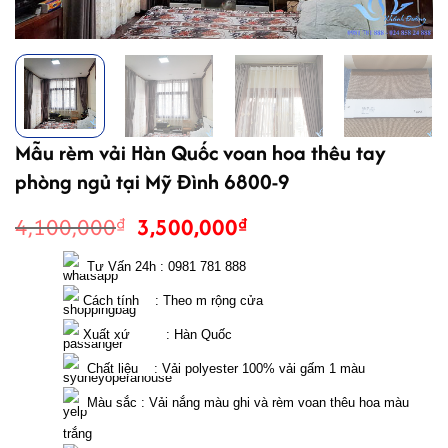
Mẫu rèm vải Hàn Quốc voan hoa thêu tay
phòng ngủ tại Mỹ Đình 6800-9
Giá
Giá
4,100,000
3,500,000
₫
₫
gốc
hiện
là:
tại
  Tư Vấn 24h : 0981 781 888
4,100,000₫.
là:
 Cách tính    : Theo m rộng cửa 
3,500,000₫.
 Xuất xứ         : Hàn Quốc
  Chất liệu    : Vải polyester 100% vải gấm 1 màu
  Màu sắc : Vải nắng màu ghi và rèm voan thêu hoa màu 
trắng 