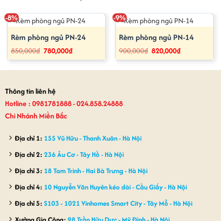
-8%
-9%
Rèm phòng ngủ PN-24
Rèm phòng ngủ PN-14
Giá
Giá
Giá
Giá
850,000
₫
780,000
₫
900,000
₫
820,000
₫
gốc
hiện
gốc
hiện
là:
tại
là:
tại
850,000₫.
là:
900,000₫.
là:
780,000₫.
820,000₫.
Thông tin liên hệ
Hotline : 0981781888 - 024.858.24888
Chi Nhánh Miền Bắc
Địa chỉ 1:
155 Vũ Hữu - Thanh Xuân - Hà Nội
Địa chỉ 2:
236 Âu Cơ - Tây Hồ - Hà Nội
Địa chỉ 3:
18 Tam Trinh - Hai Bà Trưng - Hà Nội
Địa chỉ 4:
10 Nguyễn Văn Huyên kéo dài - Cầu Giấy - Hà Nội
Địa chỉ 5:
S103 - 1021 Vinhomes Smart City - Tây Mỗ - Hà Nội
Xưởng Gia Công:
98 Trần Hữu Dực - Mỹ Đình - Hà Nội