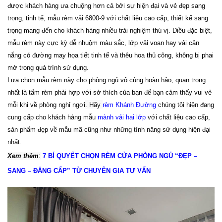
được khách hàng ưa chuộng hơn cả bởi sự hiện đại và vẻ đẹp sang
trọng, tinh tế, mẫu rèm vải 6800-9 với chất liệu cao cấp, thiết kế sang
trọng mang đến cho khách hàng nhiều trải nghiệm thú vị. Điều đặc biệt
,
mẫu rèm này cực kỳ dễ nhuộm màu sắc, lớp vải voan hay vải cản
nắng có đường may họa tiết tinh tế và thêu hoa thủ công, không bị phai
mờ trong quá trình sử dụng.
Lựa chọn mẫu
rèm này cho phòng ngủ vô cùng hoàn hảo, quan trọng
nhất là tấm rèm phải hợp với sở thích của bạn để bạn cảm thấy vui vẻ
mỗi khi về phòng nghỉ ngơi
. Hãy
rèm Khánh Đường
chúng tôi hiện đang
cung cấp cho khách hàng mẫu
mành vải hai lớp
với chất liệu cao cấp,
sản phẩm đẹp về mẫu mã cũng như những tính năng sử dụng hiện đại
nhất.
Xem thêm
:
7 BÍ QUYẾT CHỌN RÈM CỬA PHÒNG NGỦ “ĐẸP –
SANG – ĐẲNG CẤP” TỪ CHUYÊN GIA TƯ VẤN