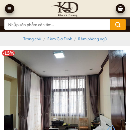
Bỏ
qua
nội
Tìm
dung
kiếm:
Trang chủ
/
Rèm Gia Đình
/
Rèm phòng ngủ
-15%