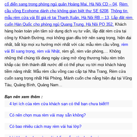
cổ điển sang trọng phòng ngủ quận Hoàng Mai, Hà Nội CD – 04
, 
Rèm 
cầu vồng Ecohome dành cho không gian biệt thự SE 6208
, 
Thông tin 
mẫu rèm cửa vải Bỉ giá rẻ tại Thanh Xuân, Hà Nội RB – 13
,
 Lắp đặt rèm 
cuốn Hàn Quốc cho phòng ngủ Quang Trung, Hà Nội PO 35
2
.
Khách
hàng hoàn toàn yên tâm sử dụng dịch vụ tư vấn, lắp đặt rèm cửa tại
công ty Khánh Đường, mọi không gian đều trở nên sang trọng, hiện đại
nhất, bắt kịp mọi xu hướng mới nhất với các mẫu rèm cầu vồng
,
rèm
vải Bỉ sang trọng
,
rèm vải Nhật
, rèm gỗ, rèm văn phòng,… Không
những thế chúng tôi đang ngày càng mở rộng thương hiệu rèm trên
khắp các tỉnh thành đất nước để có thể phục vụ tới mọi khách hàng
:
tiềm năng nhất
Mẫu rèm cầu vồng cao cấp tại Nha Trang, Rèm cửa
cuốn sang trọng nhất Hải Phòng, Mành cuốn che nắng hiện đại tại Vũng
Tàu, Quảng Bình, Quảng Nam…
Bạn nên xem thêm :
4 lợi ích của rèm cửa khách sạn có thể bạn chưa biết!!!
Có nên chọn mua rèm vải may sẵn không?
Có bao nhiêu cách may rèm vải hai lớp?