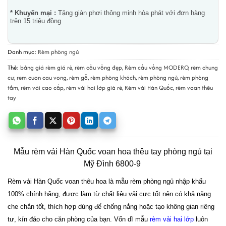
* Khuyến mại :
Tặng giàn phơi thông minh hòa phát với đơn hàng
trên 15 triệu đồng
Danh mục:
Rèm phòng ngủ
Thẻ:
bảng giá rèm giá rẻ
,
rèm cầu vồng đẹp
,
Rèm cầu vồng MODERO
,
rèm chung
cư
,
rem cuon cau vong
,
rèm gỗ
,
rèm phòng khách
,
rèm phòng ngủ
,
rèm phòng
tắm
,
rèm vải cao cấp
,
rèm vải hai lớp giá rẻ
,
Rèm vải Hàn Quốc
,
rèm voan thêu
tay
Mẫu rèm vải Hàn Quốc voan hoa thêu tay phòng ngủ tại
Mỹ Đình 6800-9
Rèm vải Hàn Quốc voan thêu hoa là mẫu rèm phòng ngủ nhập khẩu
100% chính hãng, được làm từ chất liệu vải cực tốt nên có khả năng
che chắn tốt, thích hợp dùng để chống nắng hoặc tạo không gian riêng
tư, kín đáo cho căn phòng của bạn. Vốn dĩ mẫu
rèm vải hai lớp
luôn