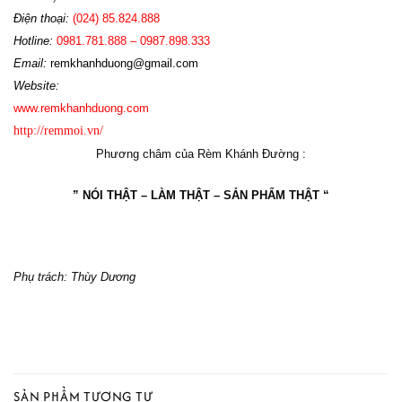
Điện th
oại:
(024)
85.824.888
Hotline
:
0981.781.888 – 0987.898.333
Email:
r
emkhanhduong@gmail.com
Website:
www
.
remkhanhduong.com
http://remmoi.vn/
Phương châm của Rèm Khánh Đường :
” NÓI THẬT – LÀM THẬT – SẢN PHẨM THẬT “
Phụ trách: Thùy Dương
SẢN PHẨM TƯƠNG TỰ