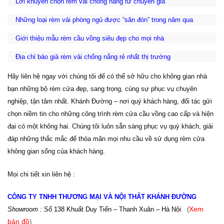
Lời khuyên chọn rèm vải chống nắng từ chuyên gia
Những loại rèm vải phòng ngủ được “săn đón” trong năm qua
Giới thiệu mẫu rèm cầu vồng siêu đẹp cho mọi nhà
Địa chỉ báo giá rèm vải chống nắng rẻ nhất thị trường
Hãy liên hệ ngay với chúng tôi để có thể sở hữu cho không gian nhà
bạn những bộ rèm cửa đẹp, sang trọng, cùng sự phục vụ chuyên
nghiệp, tận tâm nhất. Khánh Đường – nơi quý khách hàng, đối tác gửi
chọn niềm tin cho những công trình rèm cửa cầu vồng cao cấp và hiện
đại có một không hai. Chúng tôi luôn sẵn sàng phục vụ quý khách, giải
đáp những thắc mắc để thỏa mãn mọi nhu cầu về sử dụng rèm cửa
không gian sống của khách hàng.
Mọi chi tiết xin liên hệ :
CÔNG TY TNHH THƯƠNG MẠI VÀ NỘI THẤT KHÁNH ĐƯỜNG
Showroom :
Số 138 Khuất Duy Tiến – Thanh Xuân – Hà Nội.
(
Xem
bản đồ
)