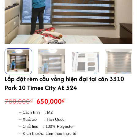
Lắp đặt rèm cầu vồng hiện đại tại căn 3310
Park 10 Times City AE 524
Giá
Giá
780,000
650,000
₫
₫
gốc
hiện
– Cách tính    : M2
là:
tại
– Xuất xứ      : Hàn Quốc
780,000₫.
là:
– Chất liệu    : 
100% Polyester 
650,000₫.
– Kích thước: Làm theo thực tế