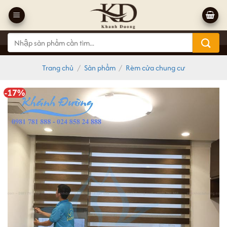
Bỏ
qua
nội
Tìm
dung
kiếm:
Trang chủ
/
Sản phẩm
/
Rèm cửa chung cư
-17%