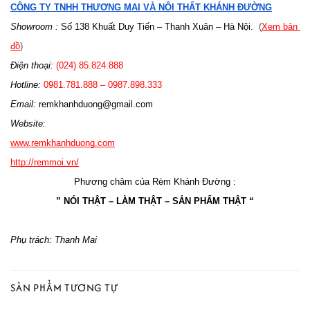
CÔNG TY TNHH THƯƠNG MẠI VÀ NỘI THẤT KHÁNH ĐƯỜNG
Showroom :
 Số 138 Khuất Duy Tiến – Thanh Xuân – Hà Nội.
  (
Xem bản 
đồ
)
Điện thoại:
 (024) 85.824.888
Hotline: 
0981.781.888 – 0987.898.333 
Email: 
remkhanhduong@gmail.com
Website: 
www.remkhanhduong.com
http://remmoi.vn/
Phương châm của Rèm Khánh Đường :
” NÓI THẬT – LÀM THẬT – SẢN PHẨM THẬT “
Phụ trách: Thanh Mai
SẢN PHẨM TƯƠNG TỰ