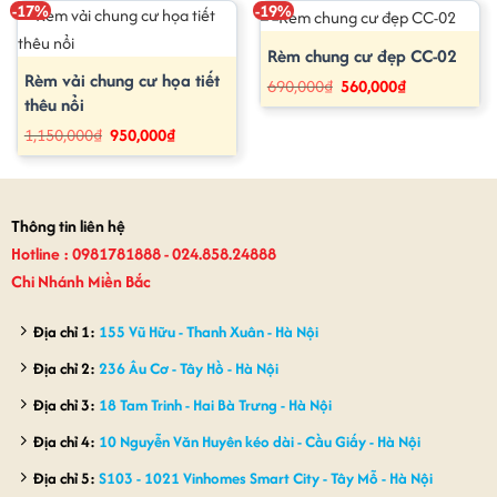
-17%
-19%
Rèm chung cư đẹp CC-02
Rèm vải chung cư họa tiết
Giá
Giá
690,000
₫
560,000
₫
gốc
hiện
thêu nổi
là:
tại
690,000₫.
là:
Giá
Giá
1,150,000
₫
950,000
₫
560,000₫.
gốc
hiện
là:
tại
1,150,000₫.
là:
950,000₫.
Thông tin liên hệ
Hotline : 0981781888 - 024.858.24888
Chi Nhánh Miền Bắc
Địa chỉ 1:
155 Vũ Hữu - Thanh Xuân - Hà Nội
Địa chỉ 2:
236 Âu Cơ - Tây Hồ - Hà Nội
Địa chỉ 3:
18 Tam Trinh - Hai Bà Trưng - Hà Nội
Địa chỉ 4:
10 Nguyễn Văn Huyên kéo dài - Cầu Giấy - Hà Nội
Địa chỉ 5:
S103 - 1021 Vinhomes Smart City - Tây Mỗ - Hà Nội