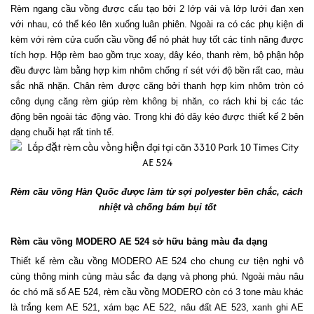
Rèm ngang cầu vồng được cấu tạo bởi 2 lớp vải và lớp lưới đan xen 
với nhau, có thể kéo lên xuống luân phiên. Ngoài ra có các phụ kiện đi 
kèm với rèm cửa cuốn cầu vồng để nó phát huy tốt các tính năng được 
tích hợp. Hộp rèm bao gồm trục xoay, dây kéo, thanh rèm, bộ phận hộp 
đều được làm bằng hợp kim nhôm chống rỉ sét với độ bền rất cao, màu 
sắc nhã nhặn. Chân rèm được căng bởi thanh hợp kim nhôm tròn có 
công dụng căng rèm giúp rèm không bị nhăn, co rách khi bị các tác 
động bên ngoài tác động vào. Trong khi đó dây kéo được thiết kế 2 bên 
dạng chuỗi hạt rất tinh tế.
Rèm cầu vồng Hàn Quốc được làm từ sợi polyester bền chắc, cách 
nhiệt và chống bám bụi tốt
Rèm cầu vồng MODERO AE 524 sở hữu bảng màu đa dạng
Thiết kế rèm cầu vồng MODERO AE 524 cho chung cư tiện nghi vô 
cùng thông minh cùng màu sắc đa dạng và phong phú. Ngoài màu nâu 
óc chó mã số AE 524, rèm cầu vồng MODERO còn có 3 tone màu khác 
là trắng kem AE 521, xám bạc AE 522, nâu đất AE 523, xanh ghi AE 