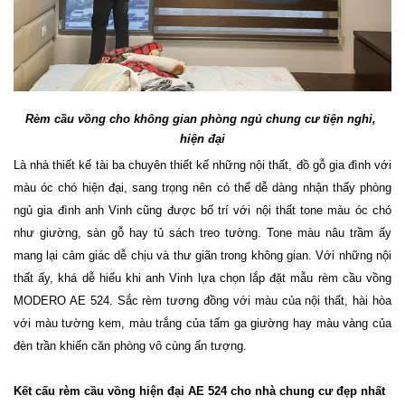
Rèm cầu vồng cho không gian phòng ngủ chung cư tiện nghi, 
hiện đại
Là nhà thiết kế tài ba chuyên thiết kế những nội thất, đồ gỗ gia đình với
màu óc chó hiện đại, sang trọng nên có thể dễ dàng nhận thấy phòng
ngủ gia đình anh Vinh cũng được bố trí với nội thất tone màu óc chó
như giường, sàn gỗ hay tủ sách treo tường. Tone màu nâu trầm ấy
mang lại cảm giác dễ chịu và thư giãn trong không gian. Với những nội
thất ấy, khá dễ hiểu khi anh Vinh lựa chọn lắp đặt mẫu rèm cầu vồng
MODERO AE 524. Sắc rèm tương đồng với màu của nội thất, hài hòa
với màu tường kem, màu trắng của tấm ga giường hay màu vàng của
đèn trần khiến căn phòng vô cùng ấn tượng.
Kết cấu rèm cầu vồng hiện đại AE 524 cho nhà chung cư đẹp nhất