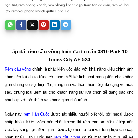
họa tiết
,
rèm phòng khách
,
rèm phòng khách đẹp
,
Rèm tân cổ điển
,
rèm vải hai
lớp
,
rèm vải phòng khách quận Đống Đa
Lắp đặt rèm cầu vồng hiện đại tại căn 3310 Park 10 
Times City AE 524
Rèm cầu vồng
chính là phát kiến độc đáo với khả năng điều chỉnh ánh
sáng tiện lợi chưa từng có cùng thiết kế linh hoạt mang đến cho không
gian chung cư sự hiện đại, trang nhã và thân thiện. Sự đa dạng về màu
sắc, chủng loại đem lại cho khách hàng sự lựa chọn dễ dàng sao cho
phù hợp với sở thích và không gian nhà mình.
Ngày nay,
rèm Hàn Quốc
được rất nhiều người biết tới, bởi ngoài được
nhập khẩu 100% đảm bảo chất lượng thì rèm còn sở hữu 2 lớp nên
việc lấy sáng cực đơn giản. Được tạo nên từ loại vải tổng hợp cao cấp
nhập khẩu Hàn Quốc nên
rèm cầu vồng
có bề mặt nhẵn mịn, dễ vệ