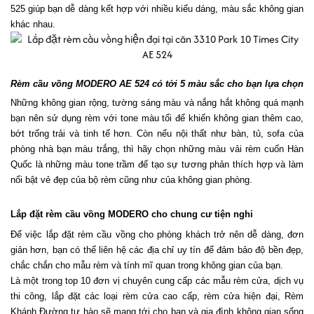
525 giúp bạn dễ dàng kết hợp với nhiều kiểu dáng, màu sắc không gian 
khác nhau.
Rèm cầu vồng MODERO AE 524 có tới 5 màu sắc cho bạn lựa chọn
Những không gian rộng, tường sáng màu và nắng hắt không quá mạnh 
bạn nên sử dụng rèm với tone màu tối để khiến không gian thêm cao, 
bớt trống trải và tinh tế hơn. Còn nếu nội thất như bàn, tủ, sofa của 
phòng nhà bạn màu trắng, thì hãy chọn những màu vải rèm cuốn Hàn 
Quốc là những màu tone trầm để tạo sự tương phản thích hợp và làm 
nổi bật vẻ đẹp của bộ rèm cũng như của không gian phòng.
Lắp đặt rèm cầu vồng MODERO cho chung cư tiện nghi 
Để việc lắp đặt rèm cầu vồng cho phòng khách trở nên dễ dàng, đơn 
giản hơn, bạn có thể liên hệ các địa chỉ uy tín để đảm bảo độ bền đẹp, 
chắc chắn cho mẫu rèm và tính mĩ quan trong không gian của bạn.
Là một trong top 10 đơn vị chuyên cung cấp các mẫu rèm cửa, dịch vụ 
thi công, lắp đặt các loại rèm cửa cao cấp, rèm cửa hiện đại, Rèm 
Khánh Đường tự hào sẽ mang tới cho bạn và gia đình không gian sống 