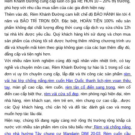
Rèm Khánh Đường cung cấp luôn có giá RẺ HƠN 10 – 20% thị trường, 
phù hợp với nhu cầu mua sắm của các gia đình hiện nay.
Thêm vào đó, Rèm Khánh Đường cam kết chế độ BẢO HÀNH lên tới 4 
năm và BẢO TRÌ TRỌN ĐỜI. Đặc biệt, HOÀN TIỀN 100% nếu sản 
phẩm không đạt chất lượng đồng thời cung cấp dịch vụ sửa chữa 12h 
tại nhà khi được yêu cầu. Quý khách hàng khi sử dụng và chọn mua 
sản phẩm của chúng tôi sẽ được hưởng thêm những chương trình ưu 
đãi và khuyến mãi kèm theo giúp không gian của các bạn thêm đầy đủ, 
đẳng cấp và tiện nghi hơn.
Với nhiều năm kinh nghiệm cùng đội ngũ nhân viên nhiệt tình, có tay 
nghề và chuyên môn cao, Rèm Khánh Đường tự hào là 1 trong số các 
đơn vị uy tín chuyên cung cấp, lắp đặt và thi công các sản phẩm 
rèm 
vải hai lớp chống nắng,
rèm cuốn Hàn Quốc thanh lịch
,
rèm voan thêu 
tay
, màn gỗ cao cấp, rèm cuốn, 
rèm tân cổ điển sang trọng
, rèm cổ 
điển cao cấp biệt thự, 
rèm vải cửa sổ đẹp
, rèm phòng ngủ hiện đại, rèm 
nhà hàng, rèm khách sạn, rèm trẻ em, rèm chung cư cao cấp…được 
các Quý khách hàng, chủ căn hộ và đối tác đánh giá cao và mong 
muốn hợp tác lâu dài. 
Hiện nay, chúng tôi đang ngày càng mở rộng thị trường rộng khắp cả 
nước với nhiều sản phẩm rèm cửa tiêu biểu như:
 Rèm vải chống nắng 
cho nhà hướng Tây chung cư Mandarin DIM 20-03
,
 Rèm cuốn cầu 