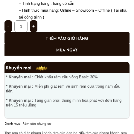
– Tình trạng hàng : hàng có sẵn 
– 
Hình thức mua hàng: Online – Showroom – Offline ( Tại nhà, 
tại công trình ) 
Lắp đặt rèm cầu vồng hiện đại tại căn 3310 Park 10 Times City AE 524 số lư
THÊM VÀO GIỎ HÀNG
MUA NGAY
Khuyến mại
* Khuyến mại
: Chiết khấu rèm cầu vồng Basic 30%
* Khuyến mại
: Miễn phí giặt rèm vệ sinh rèm cửa trong năm đầu
tiên.
* Khuyến mại :
Tặng giàn phơi thông minh hòa phát với đơn hàng
trên 15 triệu đồng
Danh mục:
Rèm cửa chung cư
Thẻ:
rèm cổ điển phòng khách
,
rèm cửa đẹp Hà Nội
,
rèm cửa phòng khách
,
rèm