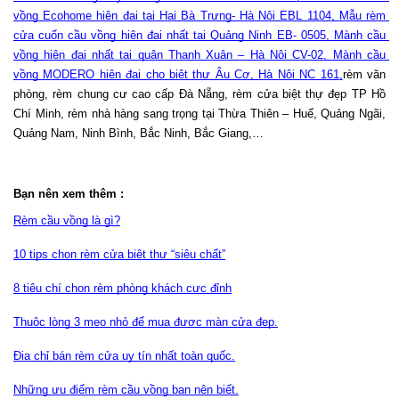
vồng Ecohome hiện đại tại Hai Bà Trưng- Hà Nội EBL 1104
, 
Mẫu rèm 
cửa cuốn cầu vồng hiện đại nhất tại Quảng Ninh EB- 0505
, 
Mành cầu 
vồng hiện đại nhất tại quận Thanh Xuân – Hà Nội CV-02
, 
Mành cầu 
vồng MODERO hiện đại cho biệt thự Âu Cơ, Hà Nội NC 161
,
rèm văn 
phòng, rèm chung cư cao cấp Đà Nẵng, rèm cửa biệt thự đẹp TP Hồ 
Chí Minh, rèm nhà hàng sang trọng tại Thừa Thiên – Huế, Quảng Ngãi, 
Quảng Nam, Ninh Bình, Bắc Ninh, Bắc Giang,…
Bạn nên xem thêm :
Rèm cầu vồng là gì?
10 tips chọn rèm cửa biệt thự “siêu chất”
8 tiêu chí chọn rèm phòng khách cực đỉnh
Thuộc lòng 3 mẹo nhỏ để mua được màn cửa đẹp.
Địa chỉ bán rèm cửa uy tín nhất toàn quốc.
Những ưu điểm rèm cầu vồng bạn nên biết.