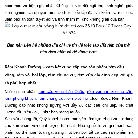
hoàn hảo và tiện nghi nhất. Chúng tôi với đội ngũ thợ lành nghề, giàu 
kinh nghiệm và chuyên môn sẽ trực tiếp lắp đặt và kiểm tra rèm cửa 
đảm bảo an toàn tuyệt đối và tính thẩm mĩ cho không gian của bạn.
Bạn nên liên hệ những địa chỉ uy tín để việc lắp đặt rèm cửa trở 
nên đơn giản và dễ dàng hơn 
Rèm Khánh Đường – cam kết cung cấp các sản phẩm rèm cầu 
vồng, rèm vải hai lớp, rèm chung cư, rèm cửa gia đình đẹp với giá 
cả phù hợp nhất
Những sản phẩm 
rèm cầu vồng Hàn Quốc
, 
rèm vải hai lớp cao cấp
, 
rèm phòng khách
, 
rèm chung cư
, 
rèm biệt thự
,..luôn được Rèm Khánh 
Đường cập nhật không ngừng với đầy đủ các tiêu chí đẹp, rẻ, chất 
lượng tốt, hiện đại,…như bạn mong muốn
Đến với chúng tôi, Quý khách hoàn toàn yên tâm lựa chọn và sử dụng 
các sản phẩm với chất lượng tốt nhất. Những nỗi lo về giá thành sản 
phẩm có thể hoàn toàn gạt sang một bên bởi tất cả các sản phẩm mà 