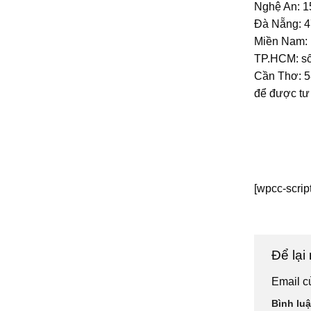
Nghệ An: 1
Đà Nẵng: 4
Miền Nam:
TP.HCM: s
Cần Thơ: 5
để được tư
[wpcc-scrip
Để lại
Email c
Bình lu