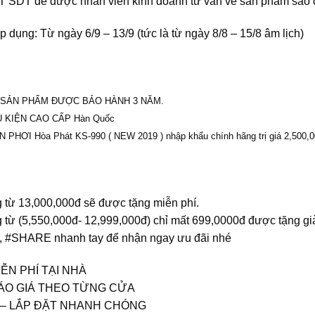
T SDT để được nhân viên kinh doanh tư vấn về sản phẩm sao 
p dụng: Từ ngày 6/9 – 13/9 (tức là từ ngày 8/8 – 15/8 âm lịch)
 SẢN PHẨM ĐƯỢC BẢO HÀNH 3 NĂM.
 KIỆN CAO CẤP Hàn Quốc
 PHƠI Hòa Phát KS-990 ( NEW 2019 ) nhập khẩu chính hãng trị giá 2,500,
 từ 13,000,000đ sẽ được tặng miễn phí.
 từ (5,550,000đ- 12,999,000đ) chỉ mất 699,0000đ được tặng gi
 #SHARE nhanh tay để nhận ngay ưu đãi nhé
ỄN PHÍ TẠI NHÀ
ÁO GIÁ THEO TỪNG CỬA
 – LẮP ĐẶT NHANH CHÓNG