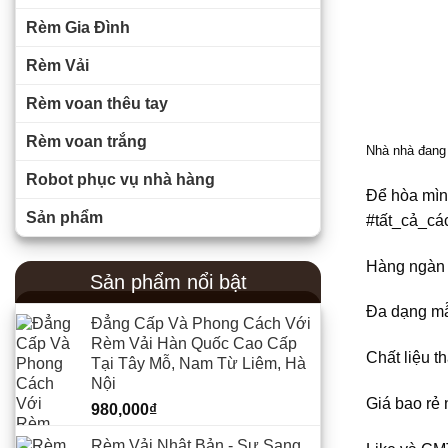
Rèm Gia Đình
Rèm Vải
Rèm voan thêu tay
Rèm voan trắng
Nhà nhà đang 
Robot phục vụ nhà hàng
Để hòa mìn
Sản phẩm
#tất_cả_cá
Hàng ngàn s
Sản phẩm nổi bật
Đa dạng mẫ
Đẳng Cấp Và Phong Cách Với
Rèm Vải Hàn Quốc Cao Cấp
Chất liệu t
Tại Tây Mỗ, Nam Từ Liêm, Hà
Nội
Giá bao rẻ 
980,000
₫
Rèm Vải Nhật Bản - Sự Sang