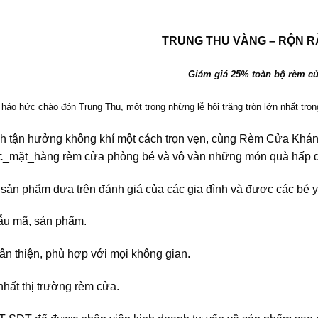
TRUNG THU VÀNG – RỘN R
Giám giá 25% toàn bộ rèm c
háo hức chào đón Trung Thu, một trong những lễ hội trăng tròn lớn nhất tro
h tận hưởng không khí một cách trọn vẹn, cùng Rèm Cửa Khá
c_mặt_hàng rèm cửa phòng bé và vô vàn những món quà hấp d
ản phẩm dựa trên đánh giá của các gia đình và được các bé yê
u mã, sản phẩm.
hân thiện, phù hợp với mọi không gian.
nhất thị trường rèm cửa.