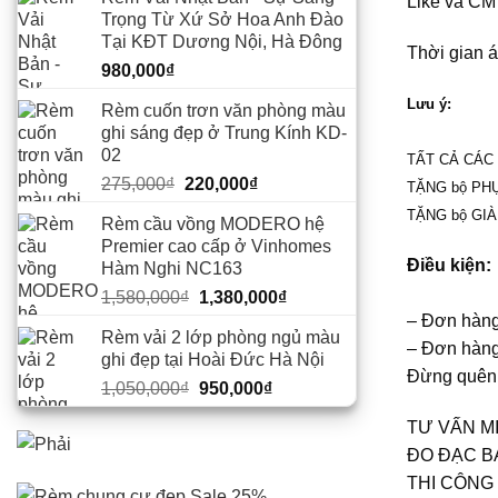
Like và CM
Trọng Từ Xứ Sở Hoa Anh Đào
Tại KĐT Dương Nội, Hà Đông
Thời gian á
980,000
₫
Lưu ý:
Rèm cuốn trơn văn phòng màu
ghi sáng đẹp ở Trung Kính KD-
02
TẤT CẢ CÁC
Giá
Giá
275,000
₫
220,000
₫
TẶNG bộ PHỤ
gốc
hiện
TẶNG bộ GIÀN
Rèm cầu vồng MODERO hệ
là:
tại
Premier cao cấp ở Vinhomes
275,000₫.
là:
Điều kiện:
Hàm Nghi NC163
220,000₫.
Giá
Giá
1,580,000
₫
1,380,000
₫
gốc
hiện
– Đơn hàng
Rèm vải 2 lớp phòng ngủ màu
là:
tại
– Đơn hàng
ghi đẹp tại Hoài Đức Hà Nội
1,580,000₫.
là:
Đừng quên,
Giá
Giá
1,050,000
₫
950,000
₫
1,380,000₫.
gốc
hiện
TƯ VẤN MI
là:
tại
ĐO ĐẠC B
1,050,000₫.
là:
950,000₫.
THI CÔNG