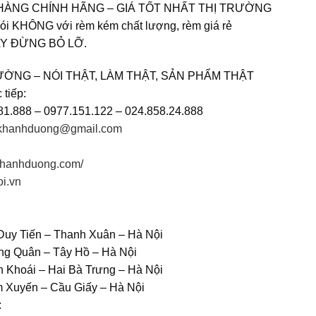
HÀNG CHÍNH HÃNG – GIÁ TỐT NHẤT THỊ TRƯỜNG
nói KHÔNG với rèm kém chất lượng, rèm giá rẻ
Y ĐỪNG BỎ LỠ.
ỜNG – NÓI THẬT, LÀM THẬT, SẢN PHẨM THẬT
 tiếp:
781.888 – 0977.151.122 – 024.858.24.888
khanhduong@gmail.com
mkhanhduong.com/
oi.vn
Duy Tiến – Thanh Xuân – Hà Nội
ng Quân – Tây Hồ – Hà Nội
 Khoái – Hai Bà Trưng – Hà Nội
m Xuyến – Cầu Giấy – Hà Nội
: