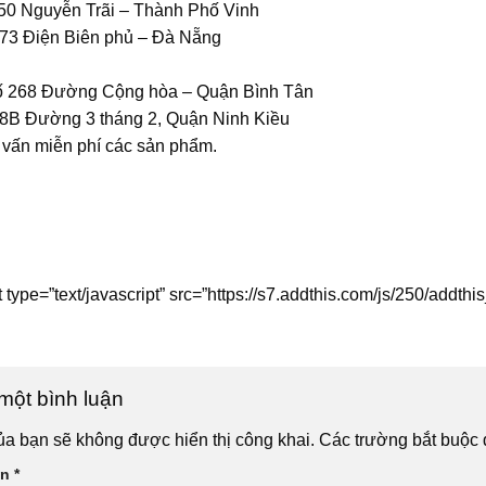
50 Nguyễn Trãi – Thành Phố Vinh
73 Điện Biên phủ – Đà Nẵng
ố 268 Đường Cộng hòa – Quận Bình Tân
8B Đường 3 tháng 2, Quận Ninh Kiều
 vấn miễn phí các sản phẩm.
t type=”text/javascript” src=”https://s7.addthis.com/js/250/add
 một bình luận
ủa bạn sẽ không được hiển thị công khai.
Các trường bắt buộc
ận
*