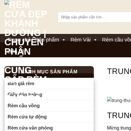
Bỏ
qua
Tìm
nội
kiếm:
dung
Trang chủ
Sản phẩm
Rèm Vải
Rèm cầu vồ
Liên hệ
TRUN
DANH MỤC SẢN PHẨM
Báo giá rèm
Giấy dán tường
Rèm cầu vồng
TRUN
Rèm cửa tự động
Rèm cửa văn phòng
Mừng trung