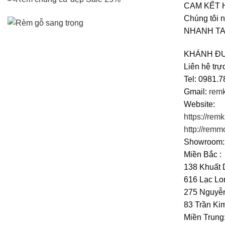
CAM KẾT 
Chúng tôi 
NHANH TA
KHÁNH ĐƯ
Liên hệ trực
Tel: 0981.
Gmail:
rem
Website:
https://re
http://remm
Showroom:
Miền Bắc :
138 Khuất 
616 Lạc Lo
275 Nguyễn
83 Trần Ki
Miền Trung