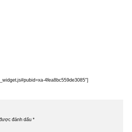
this_widget.js#pubid=xa-4fea8bc559de3085″]
 được đánh dấu
*