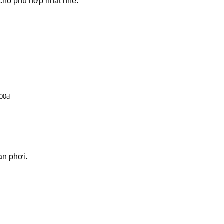
cho phù hợp nhất nhé.
000đ
àn phơi.