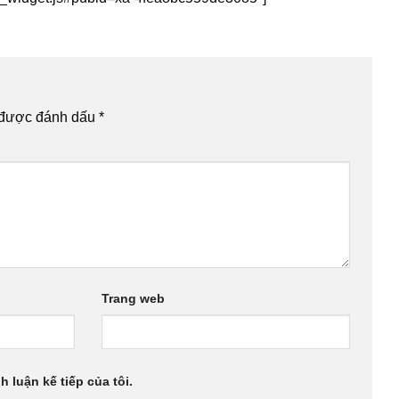
 được đánh dấu
*
Trang web
h luận kế tiếp của tôi.