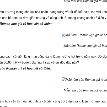
Mẫu rèm của Roman giá rẻ mà
màu tượng trưng cho sự nhã nhặn, sang trọng và rất dễ kết hợp, tạo với khô
m cho bộ rèm dù đơn giản nhưng vô cùng tinh tế, mang phong cách cổ điển v
Roman đẹp giá rẻ hoa văn cổ điển:
Mẫu rèm Roman đẹp giá rẻ hoa
ong cách cổ điển lãng mạn cũng đang là xu hướng hot trong năm nay. Sử dụ
ên 80,90 thế kỷ trước. Bạn nghĩ sao về sự độc đáo này?
ửa Roman giá rẻ họa tiết cổ điển:
Mẫu rèm cửa Roman giá rẻ họa 
èm hoa văn thì họa tiết tinh tế cổ điển cũng trở thành sáng kiến mới mẻ giú