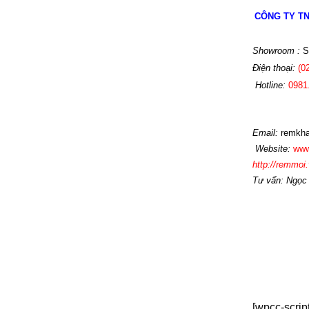
CÔNG TY T
Showroom :
Số
Điện th
oại:
(0
Hotline
:
0981
Email:
r
emkha
Website:
www
http://remmoi.
Tư vấn: Ngọc
[wpcc-scrip