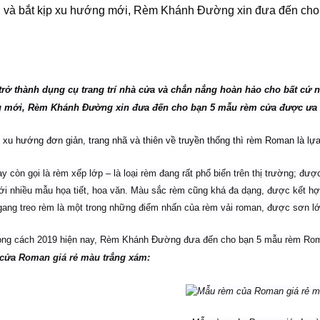
 và bắt kịp xu hướng mới, Rèm Khánh Đường xin đưa đến cho
ở thành dụng cụ trang trí nhà cửa và chắn nắng hoàn hảo cho bất cứ 
g mới, Rèm Khánh Đường xin đưa đến cho bạn 5 mẫu rèm cửa được ưa 
xu hướng đơn giản, trang nhã và thiên về truyền thống thì rèm Roman là lự
 còn gọi là rèm xếp lớp – là loại rèm đang rất phổ biến trên thị trường; đượ
ới nhiều mẫu họa tiết, hoa văn. Màu sắc rèm cũng khá đa dạng, được kết h
ang treo rèm là một trong những điểm nhấn của rèm vải roman, được sơn lớp
hong cách 2019 hiện nay, Rèm Khánh Đường đưa đến cho bạn 5 mẫu rèm Roma
cửa Roman giá rẻ màu trắng xám: