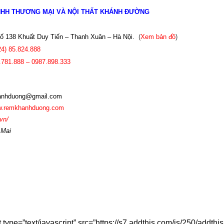
NHH THƯƠNG MẠI VÀ NỘI THẤT KHÁNH ĐƯỜNG
 138 Khuất Duy Tiến – Thanh Xuân – Hà Nội.
(
Xem bản đồ
)
24)
85.824.888
.781.888 – 0987.898.333
nhduong@gmail.com
.
remkhanhduong.com
vn/
 Mai
t type=”text/javascript” src=”https://s7.addthis.com/js/250/add