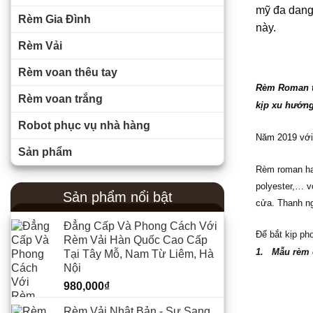
mỹ đa dang
Rèm Gia Đình
này.
Rèm Vải
Rèm voan thêu tay
Rèm Roman tr
Rèm voan trắng
kịp xu hướn
Robot phục vụ nhà hàng
Năm 2019 với 
Sản phẩm
Rèm roman hay
polyester,… v
Sản phẩm nổi bật
cửa. Thanh ng
Đẳng Cấp Và Phong Cách Với
Để bắt kịp p
Rèm Vải Hàn Quốc Cao Cấp
1.
Mẫu rèm 
Tại Tây Mỗ, Nam Từ Liêm, Hà
Nội
980,000
₫
Rèm Vải Nhật Bản - Sự Sang