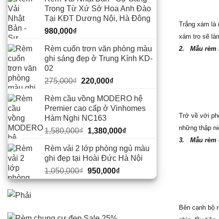
Trọng Từ Xứ Sở Hoa Anh Đào
Tại KĐT Dương Nội, Hà Đông
Trắng xám là 
980,000
₫
xám tro sẽ là
Rèm cuốn trơn văn phòng màu
2.
Mẫu rèm 
ghi sáng đẹp ở Trung Kính KD-
02
Giá
Giá
275,000
₫
220,000
₫
gốc
hiện
Rèm cầu vồng MODERO hệ
là:
tại
Premier cao cấp ở Vinhomes
275,000₫.
là:
Trở về với ph
Hàm Nghi NC163
220,000₫.
những thập ni
Giá
Giá
1,580,000
₫
1,380,000
₫
gốc
hiện
3.
Mẫu rèm c
Rèm vải 2 lớp phòng ngủ màu
là:
tại
ghi đẹp tại Hoài Đức Hà Nội
1,580,000₫.
là:
Giá
Giá
1,050,000
₫
950,000
₫
1,380,000₫.
gốc
hiện
là:
tại
1,050,000₫.
là:
Bên cạnh bộ r
950,000₫.