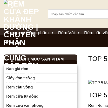
Bỏ
qua
Tìm
nội
kiếm:
dung
Trang chủ
Sản phẩm
Rèm Vải
Rèm cầu vồ
Liên hệ
TOP 5
DANH MỤC SẢN PHẨM
Báo giá rèm
Giấy dán tường
Rèm cầu vồng
TOP 5
Rèm cửa tự động
Rèm cửa văn phòng
Rèm Roman 