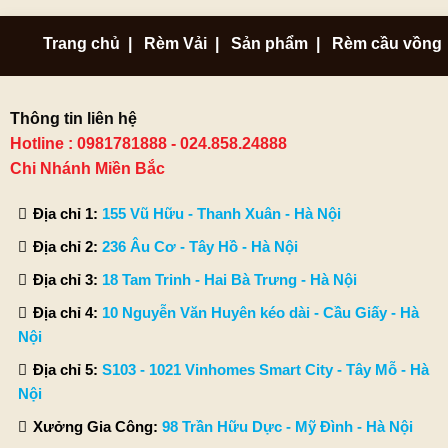
Trang chủ
|
Rèm Vải
|
Sản phẩm
|
Rèm cầu vồng
Thông tin liên hệ
Hotline : 0981781888 - 024.858.24888
Chi Nhánh Miền Bắc
Địa chỉ 1:
155 Vũ Hữu - Thanh Xuân - Hà Nội
Địa chỉ 2:
236 Âu Cơ - Tây Hồ - Hà Nội
Địa chỉ 3:
18 Tam Trinh - Hai Bà Trưng - Hà Nội
Địa chỉ 4:
10 Nguyễn Văn Huyên kéo dài - Cầu Giấy - Hà
Nội
Địa chỉ 5:
S103 - 1021 Vinhomes Smart City - Tây Mỗ - Hà
Nội
Xưởng Gia Công:
98 Trần Hữu Dực - Mỹ Đình - Hà Nội