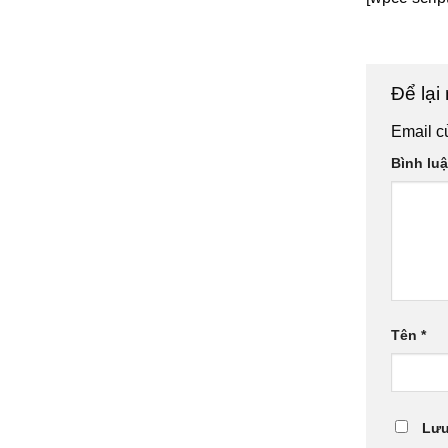
Để lại
Email c
Bình lu
Tên
*
Lưu