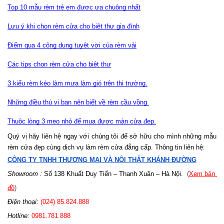
Top 10 mẫu rèm trẻ em được ưa chuộng nhất
Lưu ý khi chọn rèm cửa cho biệt thự gia đình
Điểm qua 4 công dụng tuyệt vời của rèm vải
Các tips chọn rèm cửa cho biệt thự
3 kiểu rèm kéo làm mưa làm gió trên thị trường.
Những điều thú vị bạn nên biết về rèm cầu vồng 
Thuộc lòng 3 mẹo nhỏ để mua được màn cửa đẹp.
Quý vị hãy liên hệ ngay với chúng tôi để sở hữu cho mình những mẫu 
rèm cửa đẹp cùng dịch vụ làm rèm cửa đẳng cấp. Thông tin liên hệ: 
CÔNG TY TNHH THƯƠNG MẠI VÀ NỘI THẤT KHÁNH ĐƯỜNG
Showroom :
 Số 138 Khuất Duy Tiến – Thanh Xuân – Hà Nội.
  (
Xem bản 
đồ
)
Điện thoại:
 (024) 85.824.888
Hotline: 
0981.781.888