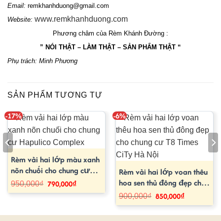
Email: 
remkhanhduong@gmail.com
www.remkhanhduong.com
Website: 
Phương châm của Rèm Khánh Đường :
” NÓI THẬT – LÀM THẬT – SẢN PHẨM THẬT “
Phụ trách: Minh Phương
SẢN PHẨM TƯƠNG TỰ
-17%
-6%
Rèm vải hai lớp màu xanh
nõn chuối cho chung cư
Rèm vải hai lớp voan thêu
Hapulico Complex
hoa sen thủ đông đẹp cho
790,000
₫
Giá
Giá
950,000
₫
gốc
hiện
chung cư T8 Times CiTy Hà
850,000
₫
Giá
Giá
là:
tại
900,000
₫
₫.
gốc
hiện
950,000₫.
là:
Nội
là:
tại
790,000₫.
900,000₫.
là:
850,000₫.