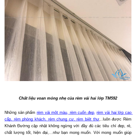
Chất liệu voan mỏng nhẹ của rèm vải hai lớp TM592
Những sản phẩm 
rèm vải một màu
,
 rèm cuốn đẹp
, 
rèm vải hai lớp cao 
cấp
,
 rèm phòng khách
,
 rèm chung cư
,
 rèm biệt thự
,..luôn được Rèm 
Khánh Đường cập nhật không ngừng với đầy đủ các tiêu chí đẹp, rẻ, 
chất lượng tốt, hiện đại,…như bạn mong muốn. Với mong muốn giúp 