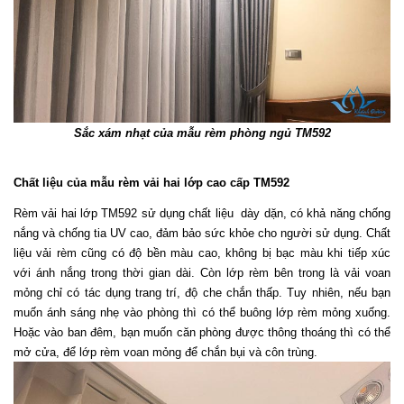
Sắc xám nhạt của mẫu rèm phòng ngủ TM592
Chất liệu của mẫu rèm vải hai lớp cao cấp TM592
Rèm vải hai lớp TM592 sử dụng chất liệu  dày dặn, có khả năng chống 
nắng và chống tia UV cao, đảm bảo sức khỏe cho người sử dụng. Chất 
liệu vải rèm cũng có độ bền màu cao, không bị bạc màu khi tiếp xúc 
với ánh nắng trong thời gian dài. Còn lớp rèm bên trong là vải voan 
mỏng chỉ có tác dụng trang trí, độ che chắn thấp. Tuy nhiên, nếu bạn 
muốn ánh sáng nhẹ vào phòng thì có thể buông lớp rèm mỏng xuống. 
Hoặc vào ban đêm, bạn muốn căn phòng được thông thoáng thì có thể 
mở cửa, để lớp rèm voan mỏng để chắn bụi và côn trùng.