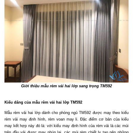
Giới thiệu mẫu rèm vải hai lớp sang trọng TM592
Kiểu dáng của mẫu rèm vải hai lớp TM592
Mẫu rèm vải hai lớp dành cho phòng ngủ TM592 được may theo kiểu 
rèm vải may định hình, rèm voan may li. Đặc điểm cơ bản của kiểu 
may kết hợp này đó là: với kiểu may định hình của rèm vải là các múi 
trên đầu vải được may nhún lại, các múi rèm chiết ly tạo nên những 