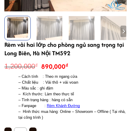
Rèm vải hai lớp cho phòng ngủ sang trọng tại
Long Biên, Hà Nội TM592
Giá
Giá
890,000
₫
1,200,000
₫
gốc
hiện
– Cách tính    : Theo m ngang cửa 
là:
tại
– Chất liệu    : Vải thô + vải voan 
1,200,000₫.
là:
– Màu sắc : ghi đậm 
890,000₫.
–  Kích thước: Làm theo thực tế
– Tình trạng hàng : hàng có sẵn 
– Fanpage       : 
Rèm Khánh Đường
–  
Hình thức mua hàng: Online – Showroom – Offline ( Tại nhà, 
tại công trình )
Rèm vải hai lớp cho phòng ngủ sang trọng tại Long Biên, Hà Nội TM592 số l