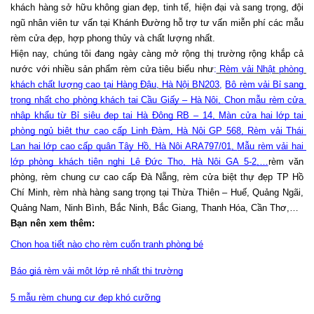
khách hàng sở hữu không gian đẹp, tinh tế, hiện đại và sang trọng, đội 
ngũ nhân viên tư vấn tại Khánh Đường hỗ trợ tư vấn miễn phí các mẫu 
rèm cửa đẹp, hợp phong thủy và chất lượng nhất.
Hiện nay, chúng tôi đang ngày càng mở rộng thị trường rộng khắp cả 
nước với nhiều sản phẩm rèm cửa tiêu biểu như
:
 Rèm vải Nhật phòng 
khách chất lượng cao tại Hàng Đậu, Hà Nội BN203
, 
Bộ rèm vải Bỉ sang 
trọng nhất cho phòng khách tại Cầu Giấy – Hà Nội
, 
Chọn mẫu rèm cửa 
nhập khẩu từ Bỉ siêu đẹp tại Hà Đông RB – 14
, 
Màn cửa hai lớp tại 
phòng ngủ biệt thự cao cấp Linh Đàm, Hà Nội GP 568
,
 Rèm vải Thái 
Lan hai lớp cao cấp quận Tây Hồ, Hà Nội ARA797/01
, 
Mẫu rèm vải hai 
lớp phòng khách tiện nghi Lê Đức Thọ, Hà Nội GA 5-2
,…
rèm văn 
phòng, rèm chung cư cao cấp Đà Nẵng, rèm cửa biệt thự đẹp TP Hồ 
Chí Minh, rèm nhà hàng sang trọng tại Thừa Thiên – Huế, Quảng Ngãi, 
Quảng Nam, Ninh Bình, Bắc Ninh, Bắc Giang, Thanh Hóa, Cần Thơ,…
Bạn nên xem thêm: 
Chọn họa tiết nào cho rèm cuốn tranh phòng bé
Báo giá rèm vải một lớp rẻ nhất thị trường
5 mẫu rèm chung cư đẹp khó cưỡng