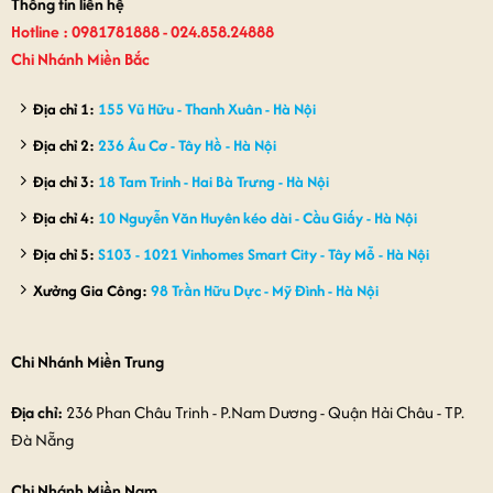
Thông tin liên hệ
Hotline : 0981781888 - 024.858.24888
Chi Nhánh Miền Bắc
Địa chỉ 1:
155 Vũ Hữu - Thanh Xuân - Hà Nội
Địa chỉ 2:
236 Âu Cơ - Tây Hồ - Hà Nội
Địa chỉ 3:
18 Tam Trinh - Hai Bà Trưng - Hà Nội
Địa chỉ 4:
10 Nguyễn Văn Huyên kéo dài - Cầu Giấy - Hà Nội
Địa chỉ 5:
S103 - 1021 Vinhomes Smart City - Tây Mỗ - Hà Nội
Xưởng Gia Công:
98 Trần Hữu Dực - Mỹ Đình - Hà Nội
Chi Nhánh Miền Trung
Địa chỉ:
236 Phan Châu Trinh - P.Nam Dương - Quận Hải Châu - TP.
Đà Nẵng
Chi Nhánh Miền Nam