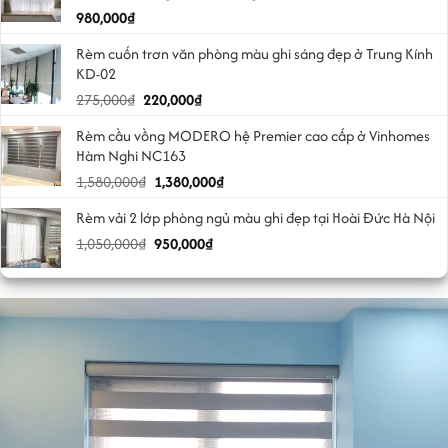
980,000
₫
Rèm cuốn trơn văn phòng màu ghi sáng đẹp ở Trung Kính
KD-02
Giá
Giá
275,000
₫
220,000
₫
gốc
hiện
Rèm cầu vồng MODERO hệ Premier cao cấp ở Vinhomes
là:
tại
Hàm Nghi NC163
275,000₫.
là:
Giá
Giá
1,580,000
₫
1,380,000
₫
220,000₫.
gốc
hiện
Rèm vải 2 lớp phòng ngủ màu ghi đẹp tại Hoài Đức Hà Nội
là:
tại
Giá
Giá
1,050,000
₫
1,580,000₫.
950,000
₫
là:
gốc
hiện
1,380,000₫.
là:
tại
1,050,000₫.
là:
950,000₫.