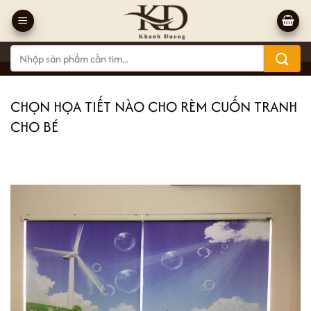
Bỏ
qua
nội
Tìm
dung
kiếm:
CHỌN HỌA TIẾT NÀO CHO RÈM CUỐN TRANH
CHO BÉ