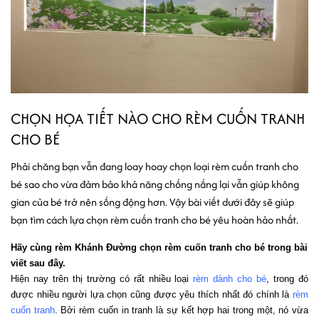
CHỌN HỌA TIẾT NÀO CHO RÈM CUỐN TRANH
CHO BÉ
Phải chăng bạn vẫn đang loay hoay chọn loại rèm cuốn tranh cho
bé sao cho vừa đảm bảo khả năng chống nắng lại vẫn giúp không
gian của bé trở nên sống động hơn. Vậy bài viết dưới đây sẽ giúp
bạn tìm cách lựa chọn rèm cuốn tranh cho bé yêu hoàn hảo nhất.
Hãy cùng rèm Khánh Đường chọn rèm cuốn tranh cho bé trong bài 
viết sau đây. 
Hiện nay trên thị trường có rất nhiều loại 
rèm dành cho bé
, trong đó 
được nhiều người lựa chọn cũng được yêu thích nhất đó chính là 
rèm 
cuốn tranh
. Bởi rèm cuốn in tranh là sự kết hợp hai trong một, nó vừa 