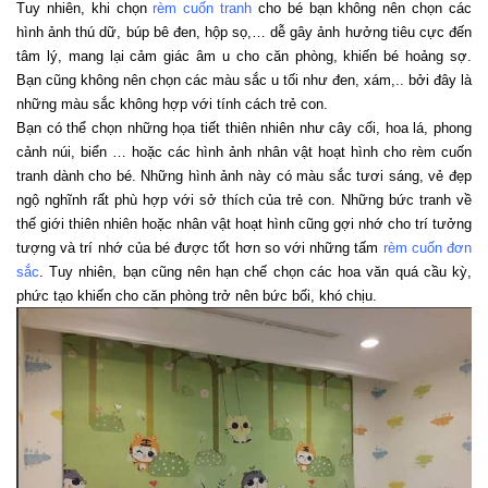
Tuy nhiên, khi chọn 
rèm cuốn tranh
 cho bé bạn không nên chọn các 
hình ảnh thú dữ, búp bê đen, hộp sọ,… dễ gây ảnh hưởng tiêu cực đến 
tâm lý, mang lại cảm giác âm u cho căn phòng, khiến bé hoảng sợ. 
Bạn cũng không nên chọn các màu sắc u tối như đen, xám,.. bởi đây là 
những màu sắc không hợp với tính cách trẻ con. 
Bạn có thể chọn những họa tiết thiên nhiên như cây cối, hoa lá, phong 
cảnh núi, biển … hoặc các hình ảnh nhân vật hoạt hình cho rèm cuốn 
tranh dành cho bé. Những hình ảnh này có màu sắc tươi sáng, vẻ đẹp 
ngộ nghĩnh rất phù hợp với sở thích của trẻ con. Những bức tranh về 
thế giới thiên nhiên hoặc nhân vật hoạt hình cũng gợi nhớ cho trí tưởng 
tượng và trí nhớ của bé được tốt hơn so với những tấm 
rèm cuốn đơn 
sắc
. Tuy nhiên, bạn cũng nên hạn chế chọn các hoa văn quá cầu kỳ, 
phức tạo khiến cho căn phòng trở nên bức bối, khó chịu.