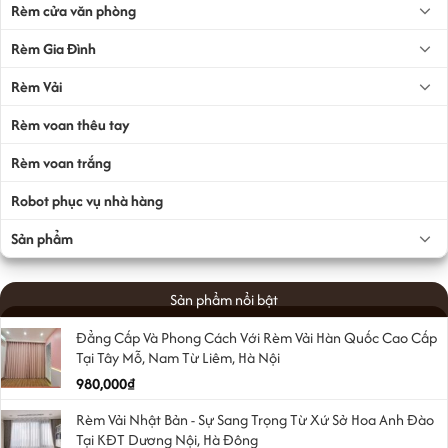
Rèm cửa văn phòng
Rèm Gia Đình
Rèm Vải
Rèm voan thêu tay
Rèm voan trắng
Robot phục vụ nhà hàng
Sản phẩm
Sản phẩm nổi bật
Đẳng Cấp Và Phong Cách Với Rèm Vải Hàn Quốc Cao Cấp
Tại Tây Mỗ, Nam Từ Liêm, Hà Nội
980,000
₫
Rèm Vải Nhật Bản - Sự Sang Trọng Từ Xứ Sở Hoa Anh Đào
Tại KĐT Dương Nội, Hà Đông