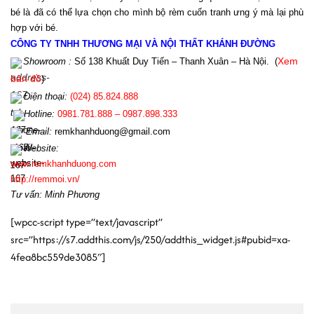
bé là đã có thể lựa chọn cho mình bộ rèm cuốn tranh ưng ý mà lại phù 
hợp với bé.
CÔNG TY TNHH THƯƠNG MẠI VÀ NỘI THẤT KHÁNH ĐƯỜNG
Showroom :
Số 138 Khuất Duy Tiến – Thanh Xuân – Hà Nội.
(
Xem
bản đồ
)
Điện th
oại:
(024)
85.824.888
Hotline
:
0981.781.888 – 0987.898.333
Email:
r
emkhanhduong@gmail.com
Website:
www.
remkhanhduong.com
http://remmoi.vn/
Tư vấn: Minh Phương
[wpcc-script type=”text/javascript”
src=”https://s7.addthis.com/js/250/addthis_widget.js#pubid=xa-
4fea8bc559de3085″]