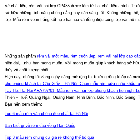
Về chất liệu, rèm vải hai lớp GP485 được làm từ hai chất liệu chính. Trư
sở hữu những tính năng chống nắng hay cản sáng tốt. Không những thế, lớ
lớp. Mẫu rèm voan trắng kết hợp hài hòa và đồng điệu cùng lớp vải thô m
Những sản phẩm 
rèm vải một màu
,
 rèm cuốn đẹp
, 
rèm vải hai lớp cao cấ
hiện đại,…như bạn mong muốn. Với mong muốn giúp khách hàng sở hữu khô
thủy và chất lượng nhất.
Hiện nay, chúng tôi đang ngày càng mở rộng thị trường rộng khắp cả nư
cho phòng khách tại Cầu Giấy – Hà Nội
, 
Chọn mẫu rèm cửa nhập khẩu từ 
Tây Hồ, Hà Nội ARA797/01
, 
Mẫu rèm vải hai lớp phòng khách tiện nghi L
Thiên – Huế, Quảng Ngãi, Quảng Nam, Ninh Bình, Bắc Ninh, Bắc Giang,
Bạn nên xem thêm: 
Top 6 mẫu rèm văn phòng đẹp nhất tại Hà Nội
Bạn biết gì về rèm cầu vồng Hàn Quốc
Top 3 mẫu rèm chung cư giá rẻ không thể bỏ qua