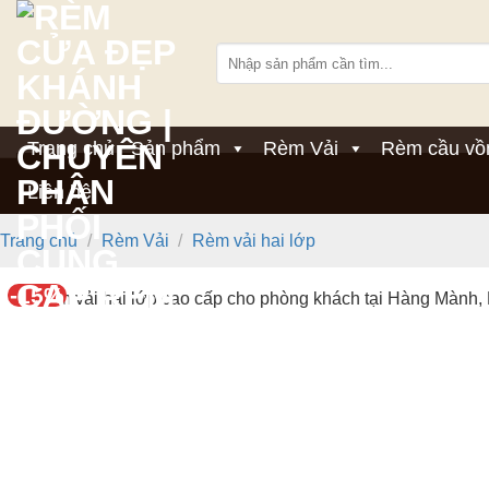
Bỏ
qua
Tìm
nội
kiếm:
dung
Trang chủ
Sản phẩm
Rèm Vải
Rèm cầu vồ
Liên hệ
Trang chủ
/
Rèm Vải
/
Rèm vải hai lớp
-15%