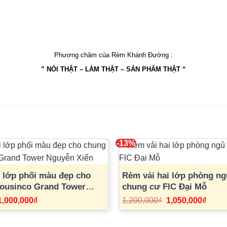
Phương châm của Rèm Khánh Đường :
” NÓI THẬT – LÀM THẬT – SẢN PHẨM THẬT “
-13%
i lớp phối màu đẹp cho
Rèm vải hai lớp phòng ng
ousinco Grand Tower
chung cư FlC Đại Mỗ
n
Giá
Giá
Giá
Giá
1,000,000
₫
1,200,000
₫
1,050,000
₫
gốc
hiện
gốc
hiện
à:
tại
là:
tại
1,100,000₫.
là:
1,200,000₫.
là: