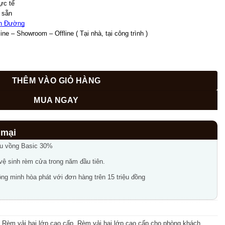
980,000₫.
ực tế
 sẵn 
h Đường
ne – Showroom – Offline ( Tại nhà, tại công trình )
phòng khách tại Hàng Mành, Hà Nội GP485 số lượng
THÊM VÀO GIỎ HÀNG
MUA NGAY
ầu vồng Basic 30%
 vệ sinh rèm cửa trong năm đầu tiên.
ng minh hòa phát với đơn hàng trên 15 triệu đồng
,
Rèm vải hai lớp cao cấp
,
Rèm vải hai lớp cao cấp cho phòng khách
,