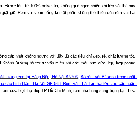
ài. Được làm từ 100% polyester, không quá ngạc nhiên khi lớp vải thô này 
iặt giũ. Rèm vải voan trắng là một phần không thể thiếu của rèm vải hai 
g cập nhật không ngừng với đầy đủ các tiêu chí đẹp, rẻ, chất lượng tốt, 
tại Khánh Đường hỗ trợ tư vấn miễn phí các mẫu rèm cửa đẹp, hợp phong 
ất lượng cao tại Hàng Đậu, Hà Nội BN203
, 
Bộ rèm vải Bỉ sang trọng nhất 
 cao cấp Linh Đàm, Hà Nội GP 568
,
 Rèm vải Thái Lan hai lớp cao cấp quận 
rèm cửa biệt thự đẹp TP Hồ Chí Minh, rèm nhà hàng sang trọng tại Thừa 