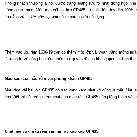
Phòng khách thường là nơi được trang hoàng rực rỡ nhất trong ngôi nhà vớ
cùng quan trọng. Mẫu rèm vải hai lớp GP485 có chất liệu dày dặn 100% po
tia nắng và tia UV gây hại cho sức khỏe người sử dụng.
Thêm vào đó, rèm 1606-19 còn có thêm một lớp vải voan trắng mỏng ngăn 
là trang trí và góp phần tăng thêm sự quyến rũ cho không gian và tính th
Màu sắc của mẫu rèm vải phòng khách GP485
Mẫu rèm vải hai lớp GP485 có sắc vàng kem nhạt vô cùng lạ mắt. Màu sắ
anh Việt thì sắc vàng kem nhạt của mẫu rèm GP485 càng tăng thêm vẻ sa
Chất liệu của mẫu rèm vải hai lớp cao cấp GP485