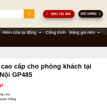
GIỎ HÀNG
0981 781 888
Rèm cửa tự động
Công trình
Bảng giá rèm
 cao cấp cho phòng khách tại
 Nội GP485
Giá
0
₫
hiện
ang cửa 
tại
 voan trắng
00₫.
là: