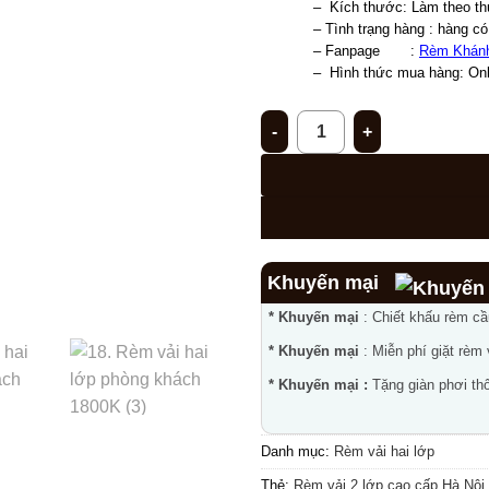
–  Kích thước: Làm theo th
– Tình trạng hàng : hàng có
– Fanpage       : 
Rèm Khán
–  
Hình thức mua hàng: Onli
Rèm vải hai lớp cao cấp cho 
Khuyến mại
* Khuyến mại
: Chiết khấu rèm c
* Khuyến mại
: Miễn phí giặt rèm
* Khuyến mại :
Tặng giàn phơi thô
Danh mục:
Rèm vải hai lớp
Thẻ:
Rèm vải 2 lớp cao cấp Hà Nội