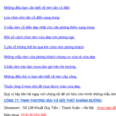
Những điều bạn cần biết về rèm tân cổ điển
Lựa chọn rèm tân cổ điển sang trọng
3 mẫu rèm cổ điển đẹp nhất cho căn phòng thêm sang trọng
Một số cách chọn rèm cửa đẹp cho phòng ngủ 
3 yếu tố không thể bỏ qua khi chọn rèm phòng khách
Những mẫu rèm cửa phòng khách chung cư vừa rẻ vừa đẹp
3 kiểu rèm kéo làm mưa làm gió trên thị trường.
Những điều thú vị bạn nên biết về rèm cầu vồng 
Thuộc lòng 3 mẹo nhỏ để mua được màn cửa đẹp.
Quý vị hãy liên hệ ngay với chúng tôi để sở hữu cho mình những mẫu rèm
CÔNG TY TNHH THƯƠNG MẠI VÀ NỘI THẤT KHÁNH ĐƯỜNG
Showroom :
 Số 138 Khuất Duy Tiến – Thanh Xuân – Hà Nội.
  (
Xem bản đồ
Điện thoại:
 (024) 85.824.888