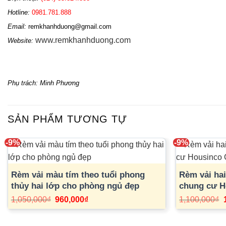
Hotline: 
0981.781.888
Email: 
remkhanhduong@gmail.com
www.remkhanhduong.com
Website: 
Phụ trách: Minh Phương
SẢN PHẨM TƯƠNG TỰ
-9%
-9%
Rèm vải màu tím theo tuổi phong
Rèm vải ha
thủy hai lớp cho phòng ngủ đẹp
chung cư H
Nguyễn Xiể
Giá
Giá
1,050,000
₫
960,000
₫
1,100,000
₫
gốc
hiện
là:
tại
l
1,050,000₫.
là: