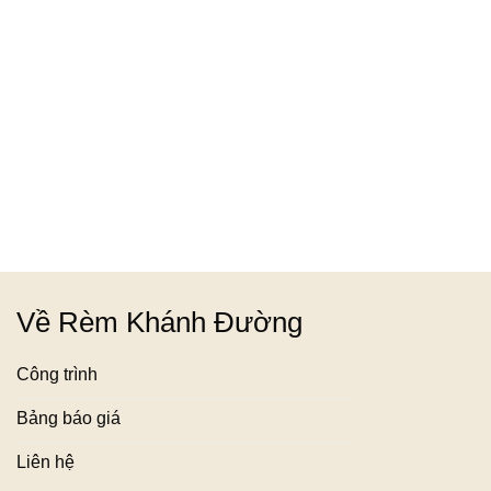
1,000,000₫.
1,050,
Về Rèm Khánh Đường
Công trình
Bảng báo giá
Liên hệ