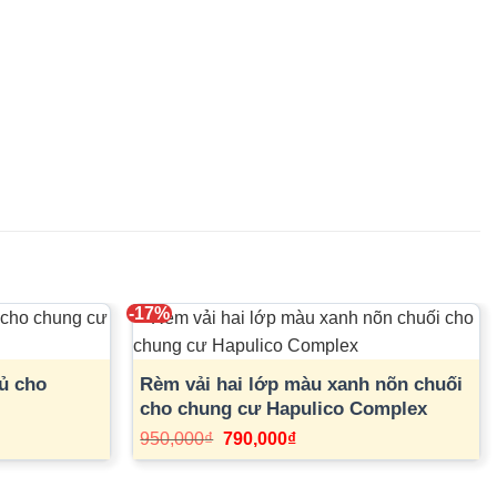
-17%
ủ cho
Rèm vải hai lớp màu xanh nõn chuối
cho chung cư Hapulico Complex
Giá
Giá
950,000
₫
790,000
₫
gốc
hiện
là:
tại
950,000₫.
là: