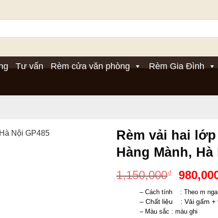
ng
Tư vấn
Rèm cửa văn phòng
Rèm Gia Đình
Rèm vải hai lớp
Hàng Mành, Hà
Giá
1,150,000
980,00
₫
gốc
– Cách tính    : Theo m ng
là:
– Chất liệu    : Vải gấm +
1,150,0
– Màu sắc : màu ghi 