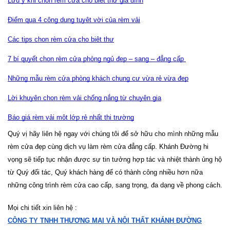
Lưu ý khi chọn rèm cửa cho biệt thự gia đình
Điểm qua 4 công dụng tuyệt vời của rèm vải
Các tips chọn rèm cửa cho biệt thự
7 bí quyết chọn rèm cửa phòng ngủ đẹp – sang – đẳng cấp 
Những mẫu rèm cửa phòng khách chung cư vừa rẻ vừa đẹp
Lời khuyên chọn rèm vải chống nắng từ chuyên gia
Báo giá rèm vải một lớp rẻ nhất thị trường
Quý vị hãy liên hệ ngay với chúng tôi để sở hữu cho mình những mẫu 
rèm cửa đẹp cùng dịch vụ làm rèm cửa đẳng cấp. Khánh Đường hi 
vọng sẽ tiếp tục nhận được sự tin tưởng hợp tác và nhiệt thành ủng hộ 
từ Quý đối tác, Quý khách hàng để có thành công nhiều hơn nữa 
những công trình rèm cửa cao cấp, sang trọng, đa dạng về phong cách.
Mọi chi tiết xin liên hệ :
CÔNG TY TNHH THƯƠNG MẠI VÀ NỘI THẤT KHÁNH ĐƯỜNG