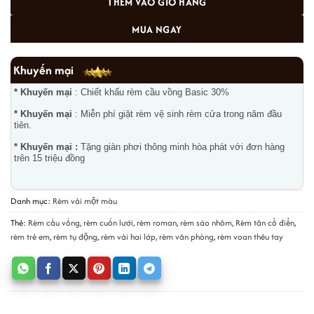
THÊM VÀO GIỎ HÀNG
MUA NGAY
Khuyến mại
* Khuyến mại
: Chiết khấu rèm cầu vồng Basic 30%
* Khuyến mại
: Miễn phí giặt rèm vệ sinh rèm cửa trong năm đầu
tiên.
* Khuyến mại :
Tặng giàn phơi thông minh hòa phát với đơn hàng
trên 15 triệu đồng
Danh mục:
Rèm vải một màu
Thẻ:
Rèm cầu vồng
,
rèm cuốn lưới
,
rèm roman
,
rèm sáo nhôm
,
Rèm tân cổ điển
,
rèm trẻ em
,
rèm tụ động
,
rèm vải hai lớp
,
rèm văn phòng
,
rèm voan thêu tay