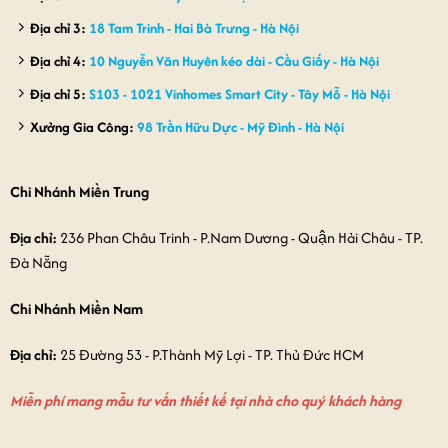
Địa chỉ 3:
18 Tam Trinh - Hai Bà Trưng - Hà Nội
Địa chỉ 4:
10 Nguyễn Văn Huyên kéo dài - Cầu Giấy - Hà Nội
Địa chỉ 5:
S103 - 1021 Vinhomes Smart City - Tây Mỗ - Hà Nội
Xưởng Gia Công:
98 Trần Hữu Dực - Mỹ Đình - Hà Nội
Chi Nhánh Miền Trung
Địa chỉ:
236 Phan Châu Trinh - P.Nam Dương - Quận Hải Châu - TP.
Đà Nẵng
Chi Nhánh Miền Nam
Địa chỉ:
25 Đường 53 - P.Thành Mỹ Lợi - TP. Thủ Đức HCM
Miễn phí mang mẫu tư vấn thiết kế tại nhà cho quý khách hàng