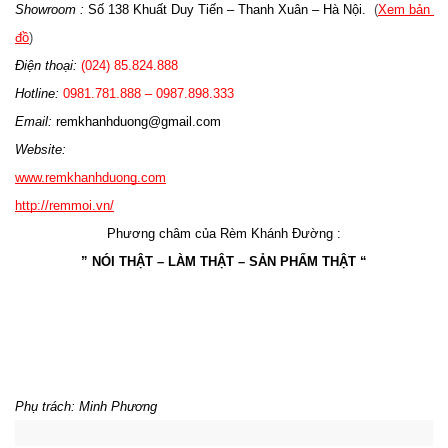
Showroom :
 Số 138 Khuất Duy Tiến – Thanh Xuân – Hà Nội.
  (
Xem bản 
đồ
)
Điện thoại:
 (024) 85.824.888
Hotline: 
0981.781.888 – 0987.898.333 
Email: 
remkhanhduong@gmail.com
Website: 
www.remkhanhduong.com
http://remmoi.vn/
Phương châm của Rèm Khánh Đường :
” NÓI THẬT – LÀM THẬT – SẢN PHẨM THẬT “
Phụ trách: Minh Phương