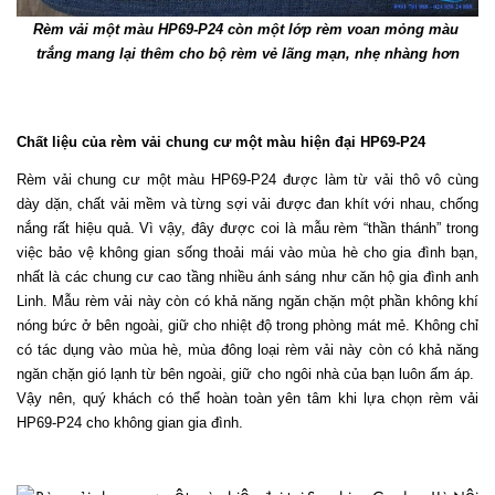
Rèm vải một màu HP69-P24 còn một lớp rèm voan mỏng màu 
trắng mang lại thêm cho bộ rèm vẻ lãng mạn, nhẹ nhàng hơn
Chất liệu của rèm vải chung cư một màu hiện đại HP69-P24
Rèm vải chung cư một màu HP69-P24 được làm từ vải thô vô cùng 
dày dặn, chất vải mềm và từng sợi vải được đan khít với nhau, chống 
nắng rất hiệu quả. Vì vậy, đây được coi là mẫu rèm “thần thánh” trong 
việc bảo vệ không gian sống thoải mái vào mùa hè cho gia đình bạn, 
nhất là các chung cư cao tầng nhiều ánh sáng như căn hộ gia đình anh 
Linh. Mẫu rèm vải này còn có khả năng ngăn chặn một phần không khí 
nóng bức ở bên ngoài, giữ cho nhiệt độ trong phòng mát mẻ. Không chỉ 
có tác dụng vào mùa hè, mùa đông loại rèm vải này còn có khả năng 
ngăn chặn gió lạnh từ bên ngoài, giữ cho ngôi nhà của bạn luôn ấm áp.  
Vậy nên, quý khách có thể hoàn toàn yên tâm khi lựa chọn rèm vải 
HP69-P24 cho không gian gia đình. 