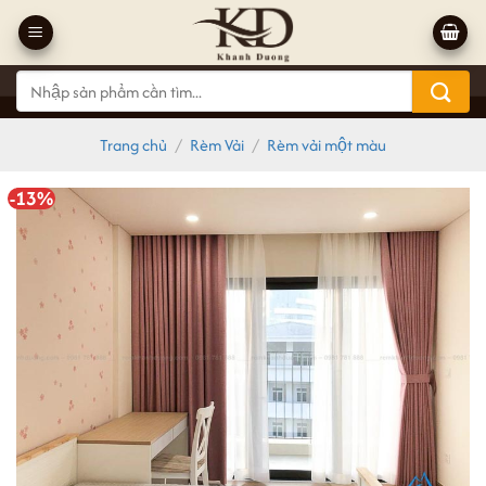
Bỏ
qua
nội
Tìm
dung
kiếm:
Trang chủ
/
Rèm Vải
/
Rèm vải một màu
-13%