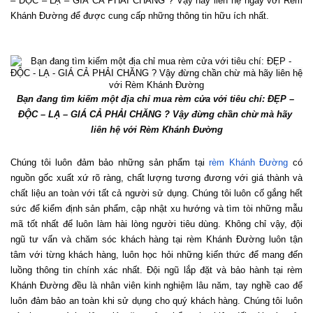
– ĐỘC – LẠ – GIÁ CẢ PHẢI CHĂNG ? Vậy hãy liên hệ ngay với Rèm 
Khánh Đường để được cung cấp những thông tin hữu ích nhất.  
Bạn đang tìm kiếm một địa chỉ mua rèm cửa với tiêu chí: ĐẸP – 
ĐỘC – LẠ – GIÁ CẢ PHẢI CHĂNG ? Vậy đừng chần chừ mà hãy 
liên hệ với Rèm Khánh Đường
Chúng tôi luôn đảm bảo những sản phẩm tại 
rèm Khánh Đường
 có 
nguồn gốc xuất xứ rõ ràng, chất lượng tương đương với giá thành và 
chất liệu an toàn với tất cả người sử dụng. Chúng tôi luôn cố gắng hết 
sức để kiểm định sản phẩm, cập nhật xu hướng và tìm tòi những mẫu 
mã tốt nhất để luôn làm hài lòng người tiêu dùng. Không chỉ vậy, đội 
ngũ tư vấn và chăm sóc khách hàng tại rèm Khánh Đường luôn tận 
tâm với từng khách hàng, luôn học hỏi những kiến thức để mang đến 
luồng thông tin chính xác nhất. Đội ngũ lắp đặt và bảo hành tại rèm 
Khánh Đường đều là nhân viên kinh nghiệm lâu năm, tay nghề cao để 
luôn đảm bảo an toàn khi sử dụng cho quý khách hàng. Chúng tôi luôn 