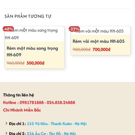
SẢN PHẨM TƯƠNG TỰ
-48%
-22%
Rèm vải một màu HH-605
Rèm một màu sang trọng
Giá
Giá
900,000
₫
700,000
₫
gốc
hiện
HH-609
là:
tại
900,000₫.
là:
Giá
Giá
960,000
₫
500,000
₫
700,000₫.
gốc
hiện
là:
tại
960,000₫.
là:
500,000₫.
Thông tin liên hệ
Hotline : 0981781888 - 024.858.24888
Chi Nhánh Miền Bắc
Địa chỉ 1:
155 Vũ Hữu - Thanh Xuân - Hà Nội
Địa chỉ 2:
236 Âu Cơ - Tây Hồ - Hà Nội