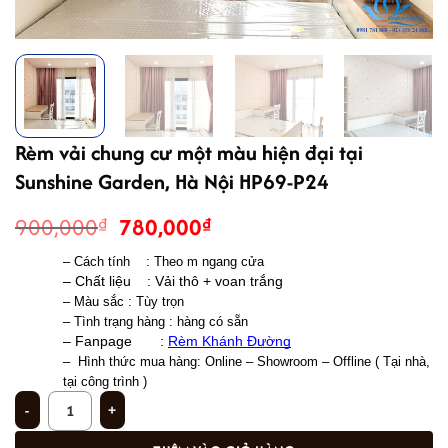
Rèm vải chung cư một màu hiện đại tại
Sunshine Garden, Hà Nội HP69-P24
Giá
Giá
900,000
780,000
₫
₫
gốc
hiện
– Cách tính    : Theo m ngang cửa 
là:
tại
– Chất liệu    : Vải thô + voan trắng 
900,000₫.
là:
– Màu sắc : Tùy trọn 
780,000₫.
– Tình trạng hàng : hàng có sẵn 
– Fanpage       : 
Rèm Khánh Đường
–  
Hình thức mua hàng: Online – Showroom – Offline ( Tại nhà, 
tại công trình )
Rèm vải chung cư một màu hiện đại tại Sunshine Garden, Hà Nội HP69-P24 s